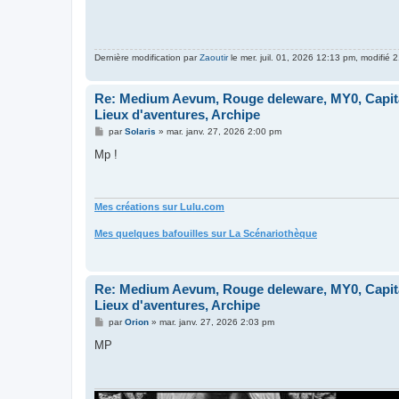
Dernière modification par
Zaoutir
le mer. juil. 01, 2026 12:13 pm, modifié 2
Re: Medium Aevum, Rouge deleware, MY0, Capita
Lieux d'aventures, Archipe
M
par
Solaris
»
mar. janv. 27, 2026 2:00 pm
e
s
Mp !
s
a
g
e
Mes créations sur Lulu.com
Mes quelques bafouilles sur La Scénariothèque
Re: Medium Aevum, Rouge deleware, MY0, Capita
Lieux d'aventures, Archipe
M
par
Orion
»
mar. janv. 27, 2026 2:03 pm
e
s
MP
s
a
g
e