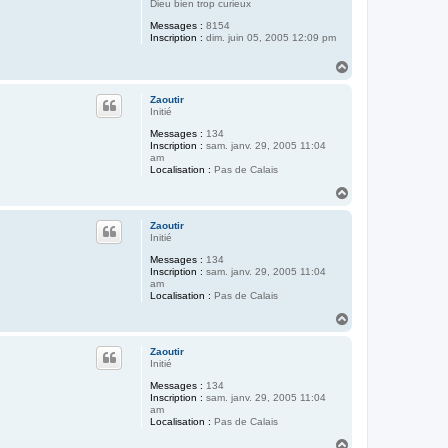
Dieu bien trop curieux
Messages :
8154
Inscription :
dim. juin 05, 2005 12:09 pm
H
a
u
Zaoutir
t
Initié
Messages :
134
Inscription :
sam. janv. 29, 2005 11:04
am
Localisation :
Pas de Calais
H
a
u
Zaoutir
t
Initié
Messages :
134
Inscription :
sam. janv. 29, 2005 11:04
am
Localisation :
Pas de Calais
H
a
u
Zaoutir
t
Initié
Messages :
134
Inscription :
sam. janv. 29, 2005 11:04
am
Localisation :
Pas de Calais
H