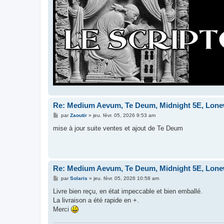
Re: Medium Aevum, Te Deum, Midnight 5E, Lonewo
M
par
Zaoutir
»
jeu. févr. 05, 2026 9:53 am
e
s
mise à jour suite ventes et ajout de Te Deum
s
a
g
e
Re: Medium Aevum, Te Deum, Midnight 5E, Lonewo
M
par
Solaris
»
jeu. févr. 05, 2026 10:58 am
e
s
Livre bien reçu, en état impeccable et bien emballé.
s
La livraison a été rapide en +.
a
g
Merci
e