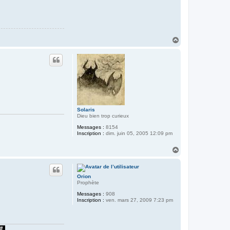
H
a
u
t
Solaris
Dieu bien trop curieux
Messages :
8154
Inscription :
dim. juin 05, 2005 12:09 pm
H
a
u
t
Orion
Prophète
Messages :
908
Inscription :
ven. mars 27, 2009 7:23 pm