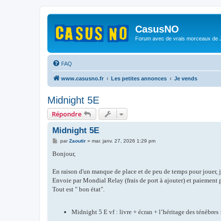
CasusNO
Forum avec de vrais morceaux de
FAQ
www.casusno.fr
Les petites annonces
Je vends
Midnight 5E
Répondre
Midnight 5E
M
par
Zaoutir
»
mar. janv. 27, 2026 1:29 pm
e
s
Bonjour,
s
a
g
En raison d'un manque de place et de peu de temps pour jouer, je 
e
Envoie par Mondial Relay (frais de port à ajouter) et paiement 
Tout est " bon état".
Midnight 5 E vf : livre + écran + l’héritage des ténèbres 