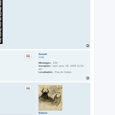
H
a
u
Zaoutir
t
Initié
Messages :
134
Inscription :
sam. janv. 29, 2005 11:04
am
Localisation :
Pas de Calais
H
a
u
t
Solaris