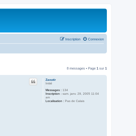
Inscription
Connexion
8 messages • Page
1
sur
1
Zaoutir
Initié
Messages :
134
Inscription :
sam. janv. 29, 2005 11:04
am
Localisation :
Pas de Calais