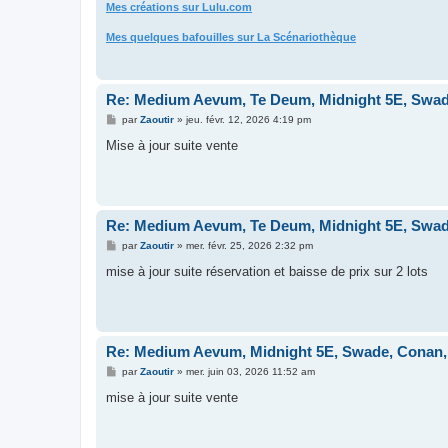
Mes créations sur Lulu.com
Mes quelques bafouilles sur La Scénariothèque
Re: Medium Aevum, Te Deum, Midnight 5E, Swade
M
par
Zaoutir
»
jeu. févr. 12, 2026 4:19 pm
e
s
Mise à jour suite vente
s
a
g
e
Re: Medium Aevum, Te Deum, Midnight 5E, Swade
M
par
Zaoutir
»
mer. févr. 25, 2026 2:32 pm
e
s
mise à jour suite réservation et baisse de prix sur 2 lots
s
a
g
e
Re: Medium Aevum, Midnight 5E, Swade, Conan,
M
par
Zaoutir
»
mer. juin 03, 2026 11:52 am
e
s
mise à jour suite vente
s
a
g
e