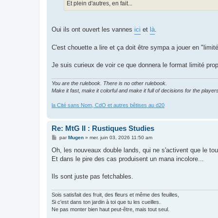
g
Et plein d'autres, en fait...
e
Oui ils ont ouvert les vannes
ici
et
là
.
C'est chouette a lire et ça doit être sympa a jouer en "li
Je suis curieux de voir ce que donnera le format limité pro
You are the rulebook. There is no other rulebook.
Make it fast, make it colorful and make it full of decisions for the player
la Cité sans Nom, CdO et autres bêtises au d20
Re: MtG II : Rustiques Studies
M
par
Mugen
»
mer. juin 03, 2026 11:50 am
e
s
Oh, les nouveaux double lands, qui ne s'activent que le tour
s
Et dans le pire des cas produisent un mana incolore...
a
g
e
Ils sont juste pas fetchables.
Sois satisfait des fruit, des fleurs et même des feuilles,
Si c'est dans ton jardin à toi que tu les cueilles.
Ne pas monter bien haut peut-être, mais tout seul.