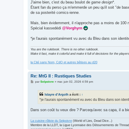
g
J'aime bien, c'est du beau boulot de
game design
*.
e
Étant fan du perso ça m'emmerde un peu qu'il soit "de base" 
de sa posterité comics-ienne.
Mais, bien évidemment, il n'approche pas a moins de 100
Spécial kassedédi
@Vorghyrn
*je l'aurais spontanément vu avec du Bleu dans son identit
You are the rulebook. There is no other rulebook.
Make it fast, make it colorful and make it full of decisions for the player
la Cité sans Nom, CdO et autres bêtises au d20
Re: MtG II : Rustiques Studies
M
par
Selpoivre
»
mar. juin 02, 2026 4:59 pm
e
s
s
Islayre d'Argolh
a écrit :
↑
a
g
*je l'aurais spontanément vu avec du Bleu dans son identi
e
Dans son coût tu veux dire ? Parcequ'avec sa capa, il a bi
La cuisine rôliste du Selpoivre
(World of Lies, Dead Dice...)
Membre de la LLDT, la Ligue Lyonnaise des Détournements de Threads