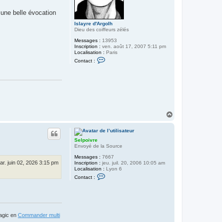
 une belle évocation
Islayre d'Argolh
Dieu des coiffeurs zélés
Messages :
13953
Inscription :
ven. août 17, 2007 5:11 pm
Localisation :
Paris
C
Contact :
o
n
t
a
c
t
e
r
I
H
s
a
l
u
a
t
y
Selpoivre
r
Envoyé de la Source
e
d
Messages :
7667
'
ar. juin 02, 2026 3:15 pm
Inscription :
jeu. juil. 20, 2006 10:05 am
A
Localisation :
Lyon 6
r
C
g
Contact :
o
o
n
l
t
h
a
c
t
Magic en
Commander multi
e
r