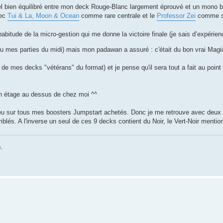
uel bien équilibré entre mon deck Rouge-Blanc largement éprouvé et un mono b
vec
Tui & La, Moon & Ocean
comme rare centrale et le
Professor Zei
comme
habitude de la micro-gestion qui me donne la victoire finale (je sais d’expérie
feu mes parties du midi) mais mon padawan a assuré : c'était du bon vrai Magi
de mes decks "vétérans" du format) et je pense qu'il sera tout a fait au point 
 un étage au dessus de chez moi ^^
 bleu sur tous mes boosters Jumpstart achetés. Donc je me retrouve avec deu
lés. A l'inverse un seul de ces 9 decks contient du Noir, le Vert-Noir mentio
s
.