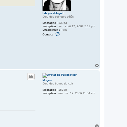
Islayre d'Argolh
Dieu des coiffeurs zélés
Messages :
13953
Inscription :
ven. août 17, 2007 5:11 pm
Localisation :
Paris
C
Contact :
o
n
t
a
c
t
e
r
I
H
s
a
l
u
a
t
y
Mugen
r
Dieu des bottes de cuir
e
d
Messages :
15788
'
Inscription :
mer. mai 17, 2006 11:34 am
A
r
g
o
l
h
H