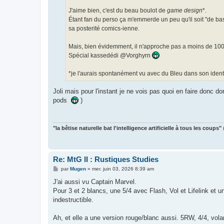
J'aime bien, c'est du beau boulot de
game design
*.
Étant fan du perso ça m'emmerde un peu qu'il soit "de base
sa posterité comics-ienne.
Mais, bien évidemment, il n'approche pas a moins de 10
Spécial kassedédi @Vorghyrn
*je l'aurais spontanément vu avec du Bleu dans son identi
Joli mais pour l'instant je ne vois pas quoi en faire donc d
pods
)
"la bêtise naturelle bat l'intelligence artificielle à tous les coups"
Re: MtG II : Rustiques Studies
M
par
Mugen
»
mer. juin 03, 2026 8:39 am
e
s
J'ai aussi vu Captain Marvel.
s
Pour 3 et 2 blancs, une 5/4 avec Flash, Vol et Lifelink et
a
g
indestructible.
e
Ah, et elle a une version rouge/blanc aussi. 5RW, 4/4, volan