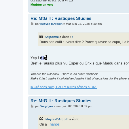
occasionnel et accroc à VTES
Modère en vert
Re: MtG II : Rustiques Studies
M
par
Islayre d'Argolh
»
mar. juin 02, 2026 5:40 pm
e
s
s
Selpoivre
a écrit :
↑
a
g
Dans son coût tu veux dire ? Parce qu'avec sa capa, il a 
e
Yep !
Bref je l'aurais plus vu Esper ou Grixis que Mardu dans son
You are the rulebook. There is no other rulebook.
Make it fast, make it colorful and make it full of decisions for the player
la Cité sans Nom, CdO et autres bêtises au d20
Re: MtG II : Rustiques Studies
M
par
Vorghyrn
»
mar. juin 02, 2026 8:59 pm
e
s
s
Islayre d'Argolh
a écrit :
↑
a
g
On a
Thanos
e