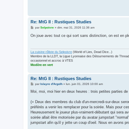
Re: MtG II : Rustiques Studies
M
par
Selpoivre
»
dim. mai 31, 2026 11:36 am
e
s
On joue avec tout ce qui sort sans distinction, on est en p
s
a
g
e
La cuisine rôliste du Selpoivre
(World of Lies, Dead Dice...)
Membre de la LLDT, la Ligue Lyonnaise des Détournements de Threads
occasionnel et accroc à VTES
Modère en vert
Re: MtG II : Rustiques Studies
M
par
Islayre d'Argolh
»
lun. juin 01, 2026 10:00 am
e
s
Moi, moi, moi hier en deux heures : trois petites parties 
s
a
g
(= Deux des membres du club d'un-mercredi-sur-deux seron
e
préférés a venir les remplacer pour la soirée. Mais pour ce
Heureusement le joueur plus-vraiment-débutant qui sera avec
soirée allait être motorisée par du avatar jumpstart "norma
jumpstart afin qu'il y jette un coup d'oeil. Nous en avons 