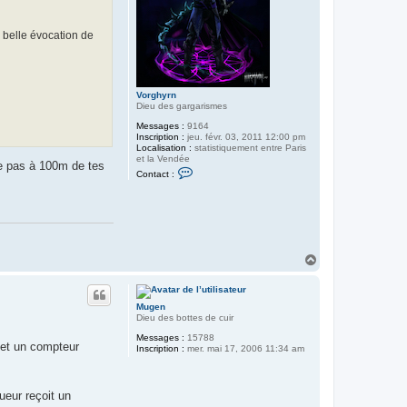
'
A
r
e belle évocation de
g
o
l
h
Vorghyrn
Dieu des gargarismes
Messages :
9164
Inscription :
jeu. févr. 03, 2011 12:00 pm
Localisation :
statistiquement entre Paris
et la Vendée
che pas à 100m de tes
C
Contact :
o
n
t
a
c
t
e
r
H
V
a
o
u
r
t
g
Mugen
h
Dieu des bottes de cuir
y
r
Messages :
15788
n
 et un compteur
Inscription :
mer. mai 17, 2006 11:34 am
ueur reçoit un