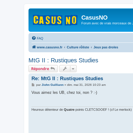
CasusNO
Forum avec de vrais morceaux de
FAQ
www.casusno.fr
Culture rôliste
Jeux pas droles
MtG II : Rustiques Studies
Répondre
Re: MtG II : Rustiques Studies
M
par
Jiohn Guilliann
»
dim. mai 31, 2026 10:23 am
e
s
Vous aimez les UB, chez toi, non ? :-)
s
a
g
e
Heureux détenteur de
Quatre
points CLETCSOOEF ! (cf Le merlock)