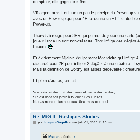
compteur, elle gagne le même.
Vif-argent aussi, qui tue un peu le principe du Power-up vu 
avec un Power-up qui pour 4R lui donne un +1/1 et double stri
Power-up...
Thorw 5/5 rouge pour 3RR qui permet de jouer une carte (équ
joueur lance un sort non-créature, Thor inflige des dégâts
Foudre.
Et évidemment Mjolnir, équipement légendaire qui inflige 4 d
discardé pour 2R pour infliger 2 dégâts à une créature. Il 
Mais la définition de worthy est assez décevante : créature
Et plein d'autres, en fait...
Sois satisfait des fruit, des fleurs et même des feuilles,
Si c'est dans ton jardin à toi que tu les cueilles.
Ne pas monter bien haut peut-être, mais tout seul.
Re: MtG II : Rustiques Studies
M
par
Islayre d'Argolh
»
mer. juin 03, 2026 11:15 am
e
s
s
Mugen
a écrit :
↑
a