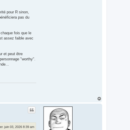
rité pour R sinon,
 bénéficiera pas du
 chaque fois que le
st assez faible avec
r et peut être
n personnage "worthy".
nde...
H
a
u
t
er. juin 03, 2026 8:39 am