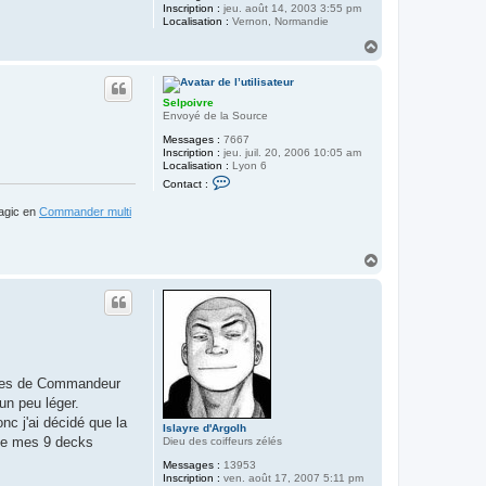
Inscription :
jeu. août 14, 2003 3:55 pm
Localisation :
Vernon, Normandie
H
a
u
t
Selpoivre
Envoyé de la Source
Messages :
7667
Inscription :
jeu. juil. 20, 2006 10:05 am
Localisation :
Lyon 6
C
Contact :
o
n
Magic en
Commander multi
t
a
c
t
H
e
a
r
u
S
t
e
l
p
o
i
v
potes de Commandeur
r
e
un peu léger.
nc j'ai décidé que la
Islayre d'Argolh
 de mes 9 decks
Dieu des coiffeurs zélés
Messages :
13953
Inscription :
ven. août 17, 2007 5:11 pm