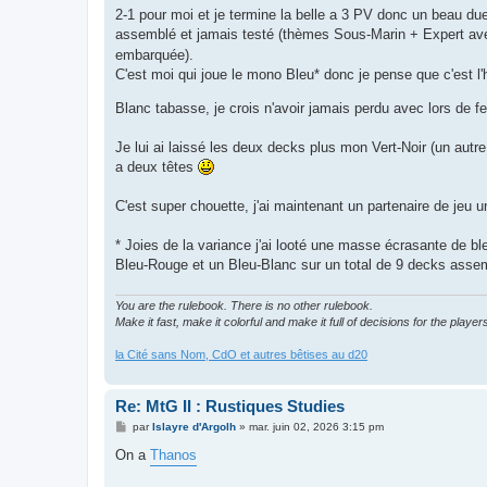
2-1 pour moi et je termine la belle a 3 PV donc un beau d
assemblé et jamais testé (thèmes Sous-Marin + Expert a
embarquée).
C'est moi qui joue le mono Bleu* donc je pense que c'est l'
Blanc tabasse, je crois n'avoir jamais perdu avec lors de 
Je lui ai laissé les deux decks plus mon Vert-Noir (un autre 
a deux têtes
C'est super chouette, j'ai maintenant un partenaire de jeu
* Joies de la variance j'ai looté une masse écrasante de
Bleu-Rouge et un Bleu-Blanc sur un total de 9 decks assemb
You are the rulebook. There is no other rulebook.
Make it fast, make it colorful and make it full of decisions for the player
la Cité sans Nom, CdO et autres bêtises au d20
Re: MtG II : Rustiques Studies
M
par
Islayre d'Argolh
»
mar. juin 02, 2026 3:15 pm
e
s
On a
Thanos
s
a