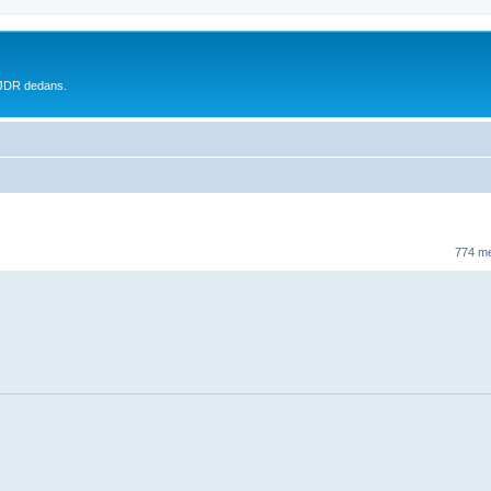
 JDR dedans.
774 m