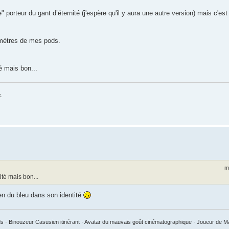
porteur du gant d’éternité (j'espère qu'il y aura une autre version) mais c'est
 mètres de mes pods.
é mais bon...
s
.
m
té mais bon...
en du bleu dans son identité
 · Binouzeur Casusien itinérant · Avatar du mauvais goût cinématographique · Joueur de 