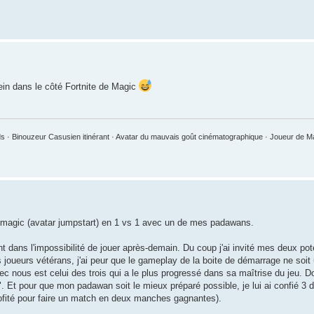
lein dans le côté Fortnite de Magic
 · Binouzeur Casusien itinérant · Avatar du mauvais goût cinématographique · Joueur de 
de magic (avatar jumpstart) en 1 vs 1 avec un de mes padawans.
t dans l'impossibilité de jouer après-demain. Du coup j'ai invité mes deux 
s joueurs vétérans, j'ai peur que le gameplay de la boite de démarrage ne soit 
 nous est celui des trois qui a le plus progressé dans sa maîtrise du jeu. Do
l". Et pour que mon padawan soit le mieux préparé possible, je lui ai confié 3
profité pour faire un match en deux manches gagnantes).