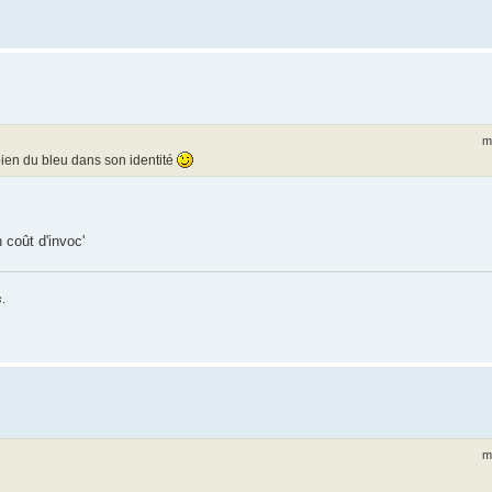
m
bien du bleu dans son identité
 coût d'invoc'
s
.
m