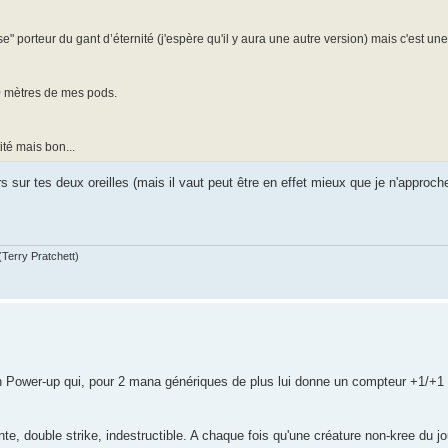
" porteur du gant d’éternité (j'espère qu'il y aura une autre version) mais c'est un
0 mètres de mes pods.
té mais bon...
ors sur tes deux oreilles (mais il vaut peut être en effet mieux que je n'appro
(Terry Pratchett)
 un Power-up qui, pour 2 mana génériques de plus lui donne un compteur +1/+1
te, double strike, indestructible. A chaque fois qu'une créature non-kree du jo