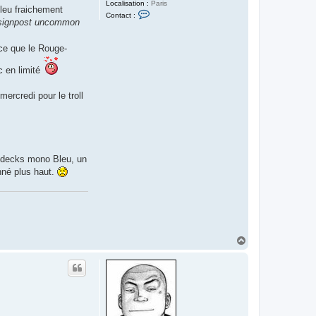
Localisation :
Paris
leu fraichement
C
Contact :
o
signpost uncommon
n
t
a
nce que le Rouge-
c
t
c en limité
e
r
I
mercredi pour le troll
s
l
a
y
r
e
d
'
x decks mono Bleu, un
A
nné plus haut.
r
g
o
l
h
H
a
u
t