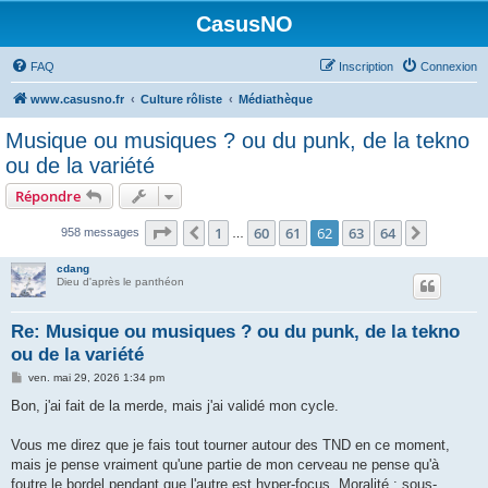
CasusNO
FAQ
Inscription
Connexion
www.casusno.fr
Culture rôliste
Médiathèque
Musique ou musiques ? ou du punk, de la tekno
ou de la variété
Répondre
Page
62
sur
64
1
60
61
62
63
64
Précédent
Suivant
958 messages
…
cdang
Dieu d'après le panthéon
Re: Musique ou musiques ? ou du punk, de la tekno
ou de la variété
M
ven. mai 29, 2026 1:34 pm
e
s
Bon, j'ai fait de la merde, mais j'ai validé mon cycle.
s
a
g
Vous me direz que je fais tout tourner autour des TND en ce moment,
e
mais je pense vraiment qu'une partie de mon cerveau ne pense qu'à
foutre le bordel pendant que l'autre est hyper-focus. Moralité : sous-