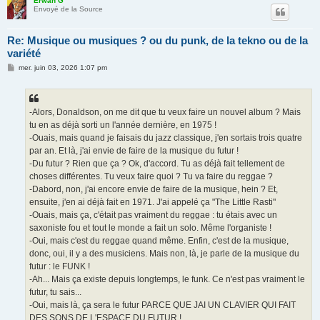
Erwan G
Envoyé de la Source
Re: Musique ou musiques ? ou du punk, de la tekno ou de la
variété
M
mer. juin 03, 2026 1:07 pm
e
s
s
a
g
-Alors, Donaldson, on me dit que tu veux faire un nouvel album ? Mais
e
tu en as déjà sorti un l'année dernière, en 1975 !
-Ouais, mais quand je faisais du jazz classique, j'en sortais trois quatre
par an. Et là, j'ai envie de faire de la musique du futur !
-Du futur ? Rien que ça ? Ok, d'accord. Tu as déjà fait tellement de
choses différentes. Tu veux faire quoi ? Tu va faire du reggae ?
-Dabord, non, j'ai encore envie de faire de la musique, hein ? Et,
ensuite, j'en ai déjà fait en 1971. J'ai appelé ça "The Little Rasti"
-Ouais, mais ça, c'était pas vraiment du reggae : tu étais avec un
saxoniste fou et tout le monde a fait un solo. Même l'organiste !
-Oui, mais c'est du reggae quand même. Enfin, c'est de la musique,
donc, oui, il y a des musiciens. Mais non, là, je parle de la musique du
futur : le FUNK !
-Ah... Mais ça existe depuis longtemps, le funk. Ce n'est pas vraiment le
futur, tu sais...
-Oui, mais là, ça sera le futur PARCE QUE JAI UN CLAVIER QUI FAIT
DES SONS DE L'ESPACE DU FUTUR !