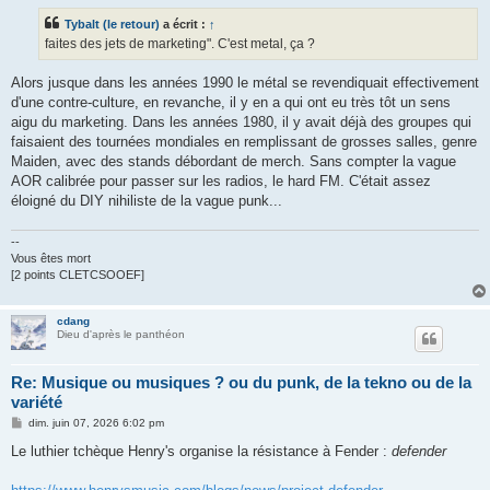
a
g
Tybalt (le retour)
a écrit :
↑
e
faites des jets de marketing". C'est metal, ça ?
Alors jusque dans les années 1990 le métal se revendiquait effectivement
d'une contre-culture, en revanche, il y en a qui ont eu très tôt un sens
aigu du marketing. Dans les années 1980, il y avait déjà des groupes qui
faisaient des tournées mondiales en remplissant de grosses salles, genre
Maiden, avec des stands débordant de merch. Sans compter la vague
AOR calibrée pour passer sur les radios, le hard FM. C'était assez
éloigné du DIY nihiliste de la vague punk...
--
Vous êtes mort
[2 points CLETCSOOEF]
cdang
Dieu d'après le panthéon
Re: Musique ou musiques ? ou du punk, de la tekno ou de la
variété
M
dim. juin 07, 2026 6:02 pm
e
s
Le luthier tchèque Henry's organise la résistance à Fender :
defender
s
a
g