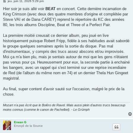
M
jeu. juin 11, 2026 5:29 pm
e
s
Hier soir je suis allé voir
BEAT
en concert. Cette dernière incarnation de
s
King Crimson (avec deux des quatre membres d'origine et complétée par
a
g
Steve VAI et de Dana CAREY) reprend le répertoire du KC des années
e
80, les trois albums Discipline, Beat et Three of a Perfect Pair.
La première moitié creusait ce dernier album, peu joué en live
historiquement puisque Robert Fripp, fidèle à ses habitudes avait sabordé
le groupe quelques semaines après la sortie du disque. Pas mal
d'instrumentaux, y compris des trucs assez abscons et/ou improvisés.
Moi ça m'a bien plu, mais je sentais autour de moi que les gens n'étaient
pas venus pour ça. Heureusement pour eux, la seconde partie à enchainé
les bangers, avec un rappel qui s'est terminé sur une reprise incendiaire
de Red (de l'album du même nom en 74) et un dernier Thela Hun Gingeet
magistral.
Au final, super content d'avoir sauté sur l'occasion, malgré le prix de la
chose.
Mozart n'a pas écrit que le Boléro de Ravel. Mais aussi plein d'autres trucs beaucoup
moins connus (comme le canon de Pachelbel). - Le Grümph
Erwan G
Envoyé de la Source