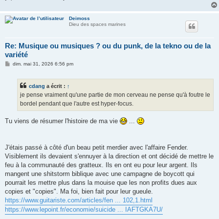
Deimoss
Dieu des spaces marines
Re: Musique ou musiques ? ou du punk, de la tekno ou de la
variété
M
dim. mai 31, 2026 6:56 pm
e
s
s
cdang
a écrit :
↑
a
g
je pense vraiment qu'une partie de mon cerveau ne pense qu'à foutre le
e
bordel pendant que l'autre est hyper-focus.
Tu viens de résumer l'histoire de ma vie
...
J'étais passé à côté d'un beau petit merdier avec l'affaire Fender.
Visiblement ils devaient s'ennuyer à la direction et ont décidé de mettre le
feu à la communauté des gratteux. Ils en ont eu pour leur argent. Ils
mangent une shitstorm biblique avec une campagne de boycott qui
pourrait les mettre plus dans la mouise que les non profits dues aux
copies et "copies". Ma foi, bien fait pour leur gueule.
https://www.guitariste.com/articles/fen ... 102,1.html
https://www.lepoint.fr/economie/suicide ... IAFTGKA7U/