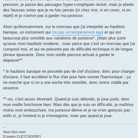
pression, je passe des passages hyper-compliqués nickel, mais je plante
des fausses notes que je ne fais jamais (ni chez moi, ni en cours, ni en
répèt) et je n'arrive pas à garder ma justesse.
Alors qu'étonnamment, sur le morceau que j'ai interprété au hautbois
baroque, un instrument qui
n'a pas un tempérament égal
et qui est
beaucoup plus sensible aux variations de justesse*, j'étais plus juste
qu'avec mon hautbois moderne ; mais parce que c'est un morceau que j'ai
composé moi, et qui ne présente pas de difficulté technique ni de longue
phrase épuisante. Donc mon oreille passive arrivait à garder le
diapason**.
* le hautbois baroque ne possède pas de clef d'octave, donc pour changer
d'octave, il faut accélérer le flux d'air pour faire sonner l'harmonique ; ça
ne marche que si on a une anche très sensible, donc moins stable par
essence.
** oui, c'est assez étonnant. Quand je suis détendu, je joue juste, donc
mon oreille fonctionne bien. Mais dès que je suis en difficulté, je maîtrise
moins mon embouchure, ma justesse dérive
et je ne m'en aperçois pas
;
enfin si, je l'entend si je m'enregistre, mais pas quand je joue.
--
Vous êtes mort
[2 points CLETCSOOEF]