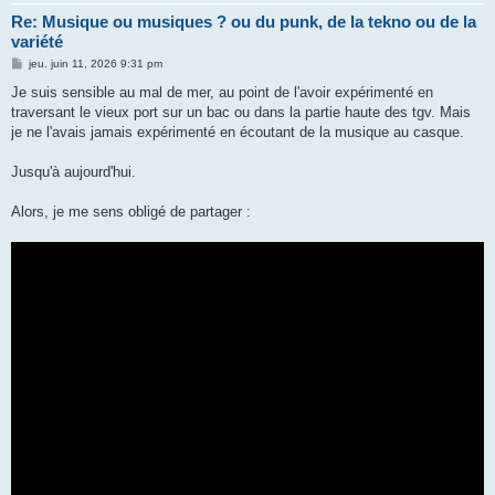
Re: Musique ou musiques ? ou du punk, de la tekno ou de la
variété
M
jeu. juin 11, 2026 9:31 pm
e
s
Je suis sensible au mal de mer, au point de l'avoir expérimenté en
s
traversant le vieux port sur un bac ou dans la partie haute des tgv. Mais
a
g
je ne l'avais jamais expérimenté en écoutant de la musique au casque.
e
Jusqu'à aujourd'hui.
Alors, je me sens obligé de partager :