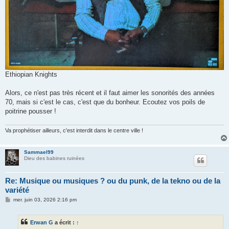
Ethiopian Knights
Alors, ce n'est pas très récent et il faut aimer les sonorités des années
70, mais si c'est le cas, c'est que du bonheur. Ecoutez vos poils de
poitrine pousser !
Va prophétiser ailleurs, c'est interdit dans le centre ville !
Sammael99
Dieu des babines ruinées
Re: Musique ou musiques ? ou du punk, de la tekno ou de la
variété
M
mer. juin 03, 2026 2:16 pm
e
s
s
Erwan G
a écrit :
↑
a