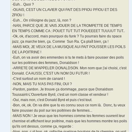
-Euh... Quoi ?
-OUAIS, CEST UN CLAVIER QUI FAIT DES PFIOU PFIOU ET DES
ZFIOU !
-Euh... On s'éloigne du jazz, là, non ?
-NAN, PARCE QUE JE VAIS JOUER DE LA TROMPETTE DE TEMPS
EN TEMPS COMME CA : POUET TUT TUT POUEEEET TUUUUT TUT..
-Ok, ok, d'accord, mais pourquoi du funk ? Tu pourrais faire du space
jazz, ça marche bien, ça. Comme Sun Ra. Ça plaît bien, ça !
-MAIS MOI, JE VEUX DE LA MUSIQUE AUI FAIT POUSSER LES POILS
DE LA POITRINE !
-Euh, on va avoir des emmerdes si tu te mets à faire pousser des poils
sur les poitrines des femmes, Donaldson !
-ARRETE DE M'APPELER DONALDSON. Mon nom que j'ai choisi, c'est
Donald. CA AUSSI, C'EST UN NOM DU FUTUR !
-C'est surtout un nom de canard !
-NON, MAIS TU N'AS PAS FINI, OUI ?
-Pardon, pardon. Je trouve ça dommage, parce que Donaldson
Toussaint-L'Ouverture Byrd, c'est un nom classe et vendeur !
-Oui, mais non, c'est Donald Byrd et puis c'est tout.
-Bon, ok, ok. On va dire que tu es connu sous ce nom là. Donc, tu veux
faire pousser du poil sur les poitrines de femmes...
-MAIS NON ! Je veux que les hommes comme les femmes ouvrent leur
chemise et affichent leur poitrine, mais que les hommes montre les poils
qu'ils ont dessus, comme ça, regarde :
-Non, non, c st bon, ok, rattache quelque boutons de ta chemise, on voit