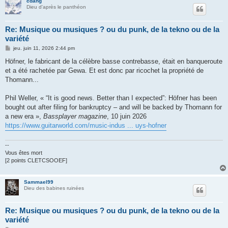
cdang
Dieu d'après le panthéon
Re: Musique ou musiques ? ou du punk, de la tekno ou de la
variété
M
jeu. juin 11, 2026 2:44 pm
e
s
Höfner, le fabricant de la célèbre basse contrebasse, était en banqueroute
s
et a été rachetée par Gewa. Et est donc par ricochet la propriété de
a
g
Thomann...
e
Phil Weller, « “It is good news. Better than I expected”: Höfner has been
bought out after filing for bankruptcy – and will be backed by Thomann for
a new era »,
Bassplayer magazine
, 10 juin 2026
https://www.guitarworld.com/music-indus ... uys-hofner
--
Vous êtes mort
[2 points CLETCSOOEF]
Sammael99
Dieu des babines ruinées
Re: Musique ou musiques ? ou du punk, de la tekno ou de la
variété