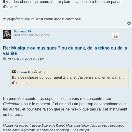
s
Il y a des choses qui pourraient te plaire. J'ai pensé à toi en en parlant,
s
d'ailleurs.
a
g
e
Va prophétiser ailleurs, c'est interdit dans le centre ville !
Sammael99
Dieu des babines ruinées
Re: Musique ou musiques ? ou du punk, de la tekno ou de la
variété
M
mer. juin 03, 2026 9:01 pm
e
s
s
Erwan G
a écrit :
↑
a
g
Il y a des choses qui pourraient te plaire. J'ai pensé à toi en en parlant,
e
d'ailleurs.
En première écoute très superficielle, je vais me concentrer sur
Caricatures
pour le moment. J'ai entendu un peu trop de vibraphone dans
les autres, et pour une raison que je ne m'explique pas j'ai cet instrument
en horreur...
Mozart n'a pas écrit que le Boléro de Ravel. Mais aussi plein d'autres trucs beaucoup
moins connus (comme le canon de Pachelbel). - Le Grümph