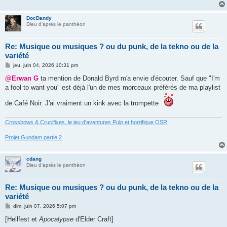
DocDandy
Dieu d'après le panthéon
Re: Musique ou musiques ? ou du punk, de la tekno ou de la
variété
M
jeu. juin 04, 2026 10:31 pm
e
s
@Erwan G
ta mention de Donald Byrd m'a envie d'écouter. Sauf que "I'm
s
a fool to want you" est déjà l'un de mes morceaux préférés de ma playlist
a
g
e
de Café Noir. J'ai vraiment un kink avec la trompette
Crossbows & Crucifixes, le jeu d'aventures Pulp et horrifique OSR
Projet Gundam partie 2
cdang
Dieu d'après le panthéon
Re: Musique ou musiques ? ou du punk, de la tekno ou de la
variété
M
dim. juin 07, 2026 5:07 pm
e
s
[Hellfest et
Apocalypse
d'Elder Craft]
s