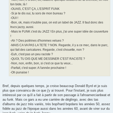
ton bide, là !
-OUAIS, C'EST ÇA, L'ESPRIT FUNK
-Si je te dis oui, tu sors de mon bureau ?
-OUI !
-Bon, ok, mais n'oublie pas, on est un label de JAZZ. Il faut donc des
trucs jazzy, aussi.
-Mais le FUNK c'est du JAZZ ! En plus, j'ai une super idée de couverture
!
-Ah ? Des poitrines d'hommes velues ?
-MAIS CA VA PAS LA TETE ? NON. Regarde, il y a ce mec, dans le parc,
qui fait des caricatures. Regarde, c'est chouette, non ?
-Euh, c'est pas un peu raciste ?
-QUOI, TU DIS QUE ME DESSINER C'EST RACISTE ?
-Non, non, enfin, bon, si c'est ce que tu veux...
-Parfait, c'est super. A l'année prochaine !
-Oh punaise !
Bref, depuis quelques temps, je croise beaucoup Donald Byrd et je suis
plus que convaincu de ce que j'y ai trouvé. Pour l'instant, je suis plus
intéressé par ce qu'il a fait à partir de son passage à l'afroamercianbeat et
au funk. Mais ce gars a eu une carrière de déglingo, avec des tas
d'albums de jazz très variés, très bop/hard bopdans les années 50, assez
fidèle au jazz de l'époque aussi dans les années 60, avant de virer sur du