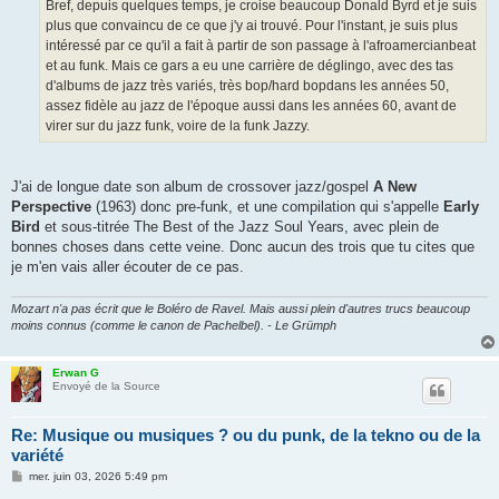
g
Bref, depuis quelques temps, je croise beaucoup Donald Byrd et je suis
e
plus que convaincu de ce que j'y ai trouvé. Pour l'instant, je suis plus
intéressé par ce qu'il a fait à partir de son passage à l'afroamercianbeat
et au funk. Mais ce gars a eu une carrière de déglingo, avec des tas
d'albums de jazz très variés, très bop/hard bopdans les années 50,
assez fidèle au jazz de l'époque aussi dans les années 60, avant de
virer sur du jazz funk, voire de la funk Jazzy.
J'ai de longue date son album de crossover jazz/gospel
A New
Perspective
(1963) donc pre-funk, et une compilation qui s'appelle
Early
Bird
et sous-titrée The Best of the Jazz Soul Years, avec plein de
bonnes choses dans cette veine. Donc aucun des trois que tu cites que
je m'en vais aller écouter de ce pas.
Mozart n'a pas écrit que le Boléro de Ravel. Mais aussi plein d'autres trucs beaucoup
moins connus (comme le canon de Pachelbel). - Le Grümph
Erwan G
Envoyé de la Source
Re: Musique ou musiques ? ou du punk, de la tekno ou de la
variété
M
mer. juin 03, 2026 5:49 pm
e