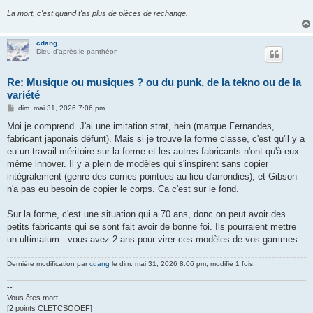
La mort, c'est quand t'as plus de pièces de rechange.
cdang
Dieu d'après le panthéon
Re: Musique ou musiques ? ou du punk, de la tekno ou de la
variété
M
dim. mai 31, 2026 7:06 pm
e
s
Moi je comprend. J'ai une imitation strat, hein (marque Fernandes,
s
fabricant japonais défunt). Mais si je trouve la forme classe, c'est qu'il y a
a
g
eu un travail méritoire sur la forme et les autres fabricants n'ont qu'à eux-
e
même innover. Il y a plein de modèles qui s'inspirent sans copier
intégralement (genre des cornes pointues au lieu d'arrondies), et Gibson
n'a pas eu besoin de copier le corps. Ca c'est sur le fond.
Sur la forme, c'est une situation qui a 70 ans, donc on peut avoir des
petits fabricants qui se sont fait avoir de bonne foi. Ils pourraient mettre
un ultimatum : vous avez 2 ans pour virer ces modèles de vos gammes.
Dernière modification par
cdang
le dim. mai 31, 2026 8:06 pm, modifié 1 fois.
--
Vous êtes mort
[2 points CLETCSOOEF]