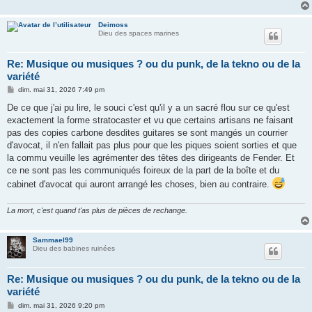
Deimoss
Dieu des spaces marines
Re: Musique ou musiques ? ou du punk, de la tekno ou de la
variété
M
dim. mai 31, 2026 7:49 pm
e
s
De ce que j'ai pu lire, le souci c'est qu'il y a un sacré flou sur ce qu'est
s
exactement la forme stratocaster et vu que certains artisans ne faisant
a
g
pas des copies carbone desdites guitares se sont mangés un courrier
e
d'avocat, il n'en fallait pas plus pour que les piques soient sorties et que
la commu veuille les agrémenter des têtes des dirigeants de Fender. Et
ce ne sont pas les communiqués foireux de la part de la boîte et du
cabinet d'avocat qui auront arrangé les choses, bien au contraire.
La mort, c'est quand t'as plus de pièces de rechange.
Sammael99
Dieu des babines ruinées
Re: Musique ou musiques ? ou du punk, de la tekno ou de la
variété
M
dim. mai 31, 2026 9:20 pm