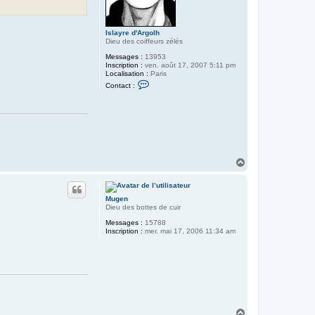
Islayre d'Argolh
Dieu des coiffeurs zélés
Messages :
13953
Inscription :
ven. août 17, 2007 5:11 pm
Localisation :
Paris
C
Contact :
o
n
t
a
c
t
e
r
I
H
s
a
l
u
a
t
y
Mugen
r
Dieu des bottes de cuir
e
d
Messages :
15788
'
Inscription :
mer. mai 17, 2006 11:34 am
A
r
g
o
l
h
H