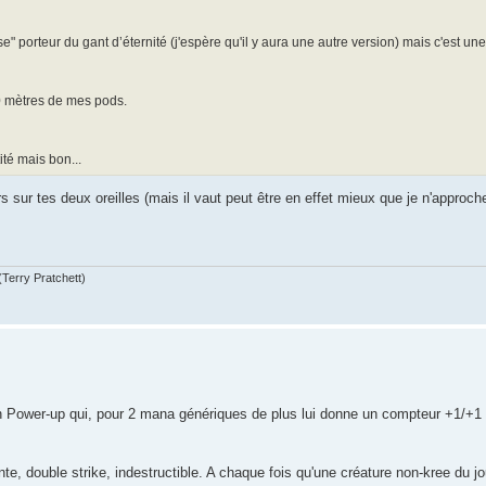
" porteur du gant d’éternité (j'espère qu'il y aura une autre version) mais c'est un
0 mètres de mes pods.
té mais bon...
ors sur tes deux oreilles (mais il vaut peut être en effet mieux que je n'appro
(Terry Pratchett)
 un Power-up qui, pour 2 mana génériques de plus lui donne un compteur +1/+1
te, double strike, indestructible. A chaque fois qu'une créature non-kree du jo