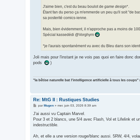
J'aime bien, c'est du beau boulot de
game design
*.
Étant fan du perso ça m'emmerde un peu qu'il soit "de base
sa posterité comics-ienne.
Mais, bien évidemment, il n'approche pas a moins de 10
Spécial kassedédi @Vorghyrn
*je l'aurais spontanément vu avec du Bleu dans son identi
Joli mais pour l'instant je ne vois pas quoi en faire donc d
pods
)
"la bêtise naturelle bat l'intelligence artificielle à tous les coups"
Re: MtG II : Rustiques Studies
M
par
Mugen
»
mer. juin 03, 2026 8:39 am
e
s
J'ai aussi vu Captain Marvel.
s
Pour 3 et 2 blancs, une 5/4 avec Flash, Vol et Lifelink et
a
g
indestructible.
e
Ah, et elle a une version rouge/blanc aussi. 5RW, 4/4, volan