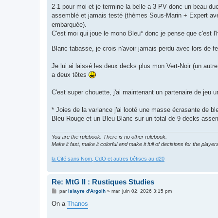
2-1 pour moi et je termine la belle a 3 PV donc un beau d
assemblé et jamais testé (thèmes Sous-Marin + Expert a
embarquée).
C'est moi qui joue le mono Bleu* donc je pense que c'est l'
Blanc tabasse, je crois n'avoir jamais perdu avec lors de 
Je lui ai laissé les deux decks plus mon Vert-Noir (un autre 
a deux têtes
C'est super chouette, j'ai maintenant un partenaire de jeu
* Joies de la variance j'ai looté une masse écrasante de
Bleu-Rouge et un Bleu-Blanc sur un total de 9 decks assemb
You are the rulebook. There is no other rulebook.
Make it fast, make it colorful and make it full of decisions for the player
la Cité sans Nom, CdO et autres bêtises au d20
Re: MtG II : Rustiques Studies
M
par
Islayre d'Argolh
»
mar. juin 02, 2026 3:15 pm
e
s
On a
Thanos
s
a