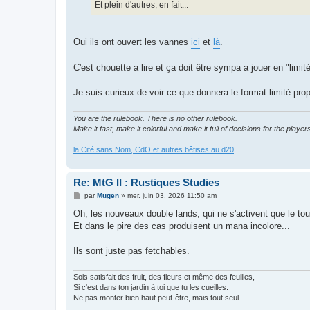
g
Et plein d'autres, en fait...
e
Oui ils ont ouvert les vannes
ici
et
là
.
C'est chouette a lire et ça doit être sympa a jouer en "li
Je suis curieux de voir ce que donnera le format limité pro
You are the rulebook. There is no other rulebook.
Make it fast, make it colorful and make it full of decisions for the player
la Cité sans Nom, CdO et autres bêtises au d20
Re: MtG II : Rustiques Studies
M
par
Mugen
»
mer. juin 03, 2026 11:50 am
e
s
Oh, les nouveaux double lands, qui ne s'activent que le tour
s
Et dans le pire des cas produisent un mana incolore...
a
g
e
Ils sont juste pas fetchables.
Sois satisfait des fruit, des fleurs et même des feuilles,
Si c'est dans ton jardin à toi que tu les cueilles.
Ne pas monter bien haut peut-être, mais tout seul.