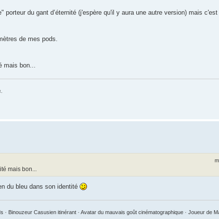
porteur du gant d’éternité (j'espère qu'il y aura une autre version) mais c'est
 mètres de mes pods.
é mais bon...
s
.
m
té mais bon...
en du bleu dans son identité
 · Binouzeur Casusien itinérant · Avatar du mauvais goût cinématographique · Joueur de 