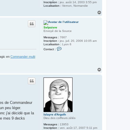
Inscription :
jeu. août 14, 2003 3:55 pm
Localisation :
Vernon, Normandie
H
a
u
t
Selpoivre
Envoyé de la Source
Messages :
7667
Inscription :
jeu. juil. 20, 2006 10:05 am
Localisation :
Lyon 6
C
Contact :
o
n
Magic en
Commander multi
t
a
c
t
H
e
a
r
u
S
t
e
l
p
o
i
v
potes de Commandeur
r
e
un peu léger.
nc j'ai décidé que la
Islayre d'Argolh
 de mes 9 decks
Dieu des coiffeurs zélés
Messages :
13953
Inscription :
ven. août 17, 2007 5:11 pm