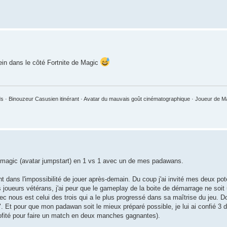
lein dans le côté Fortnite de Magic
 · Binouzeur Casusien itinérant · Avatar du mauvais goût cinématographique · Joueur de 
de magic (avatar jumpstart) en 1 vs 1 avec un de mes padawans.
t dans l'impossibilité de jouer après-demain. Du coup j'ai invité mes deux 
s joueurs vétérans, j'ai peur que le gameplay de la boite de démarrage ne soit 
 nous est celui des trois qui a le plus progressé dans sa maîtrise du jeu. Do
l". Et pour que mon padawan soit le mieux préparé possible, je lui ai confié 3
profité pour faire un match en deux manches gagnantes).