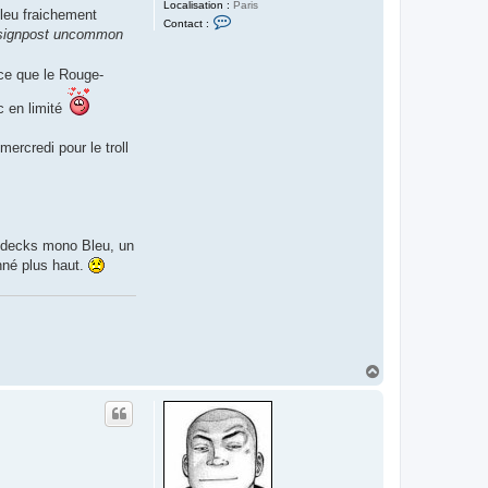
Localisation :
Paris
leu fraichement
C
Contact :
o
signpost uncommon
n
t
a
nce que le Rouge-
c
t
c en limité
e
r
I
mercredi pour le troll
s
l
a
y
r
e
d
'
x decks mono Bleu, un
A
nné plus haut.
r
g
o
l
h
H
a
u
t