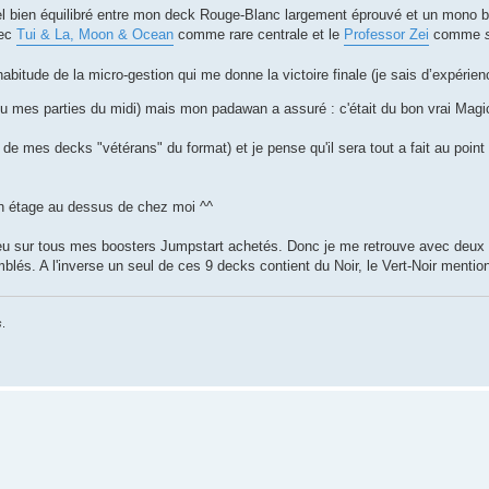
uel bien équilibré entre mon deck Rouge-Blanc largement éprouvé et un mono b
vec
Tui & La, Moon & Ocean
comme rare centrale et le
Professor Zei
comme
habitude de la micro-gestion qui me donne la victoire finale (je sais d’expérie
feu mes parties du midi) mais mon padawan a assuré : c'était du bon vrai Magi
de mes decks "vétérans" du format) et je pense qu'il sera tout a fait au point 
 un étage au dessus de chez moi ^^
 bleu sur tous mes boosters Jumpstart achetés. Donc je me retrouve avec deu
lés. A l'inverse un seul de ces 9 decks contient du Noir, le Vert-Noir mentio
s
.