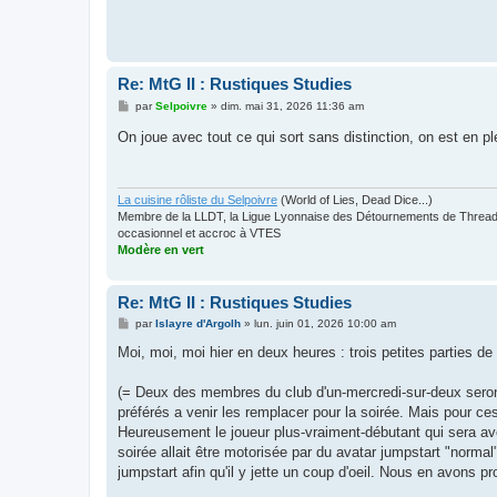
Re: MtG II : Rustiques Studies
M
par
Selpoivre
»
dim. mai 31, 2026 11:36 am
e
s
On joue avec tout ce qui sort sans distinction, on est en p
s
a
g
e
La cuisine rôliste du Selpoivre
(World of Lies, Dead Dice...)
Membre de la LLDT, la Ligue Lyonnaise des Détournements de Threads
occasionnel et accroc à VTES
Modère en vert
Re: MtG II : Rustiques Studies
M
par
Islayre d'Argolh
»
lun. juin 01, 2026 10:00 am
e
s
Moi, moi, moi hier en deux heures : trois petites parties 
s
a
g
(= Deux des membres du club d'un-mercredi-sur-deux seron
e
préférés a venir les remplacer pour la soirée. Mais pour ce
Heureusement le joueur plus-vraiment-débutant qui sera avec
soirée allait être motorisée par du avatar jumpstart "norma
jumpstart afin qu'il y jette un coup d'oeil. Nous en avons 