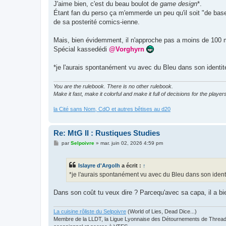
g
J'aime bien, c'est du beau boulot de
game design
*.
e
Étant fan du perso ça m'emmerde un peu qu'il soit "de base" 
de sa posterité comics-ienne.
Mais, bien évidemment, il n'approche pas a moins de 100
Spécial kassedédi
@Vorghyrn
*je l'aurais spontanément vu avec du Bleu dans son identit
You are the rulebook. There is no other rulebook.
Make it fast, make it colorful and make it full of decisions for the player
la Cité sans Nom, CdO et autres bêtises au d20
Re: MtG II : Rustiques Studies
M
par
Selpoivre
»
mar. juin 02, 2026 4:59 pm
e
s
s
Islayre d'Argolh
a écrit :
↑
a
g
*je l'aurais spontanément vu avec du Bleu dans son identi
e
Dans son coût tu veux dire ? Parcequ'avec sa capa, il a bi
La cuisine rôliste du Selpoivre
(World of Lies, Dead Dice...)
Membre de la LLDT, la Ligue Lyonnaise des Détournements de Threads