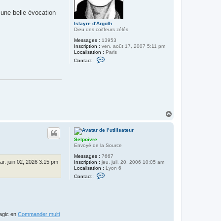
 une belle évocation
Islayre d'Argolh
Dieu des coiffeurs zélés
Messages :
13953
Inscription :
ven. août 17, 2007 5:11 pm
Localisation :
Paris
C
Contact :
o
n
t
a
c
t
e
r
I
H
s
a
l
u
a
t
y
Selpoivre
r
Envoyé de la Source
e
d
Messages :
7667
'
ar. juin 02, 2026 3:15 pm
Inscription :
jeu. juil. 20, 2006 10:05 am
A
Localisation :
Lyon 6
r
C
g
Contact :
o
o
n
l
t
h
a
c
t
Magic en
Commander multi
e
r