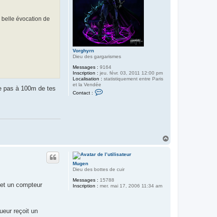
'
A
r
e belle évocation de
g
o
l
h
Vorghyrn
Dieu des gargarismes
Messages :
9164
Inscription :
jeu. févr. 03, 2011 12:00 pm
Localisation :
statistiquement entre Paris
et la Vendée
che pas à 100m de tes
C
Contact :
o
n
t
a
c
t
e
r
H
V
a
o
u
r
t
g
Mugen
h
Dieu des bottes de cuir
y
r
Messages :
15788
n
 et un compteur
Inscription :
mer. mai 17, 2006 11:34 am
ueur reçoit un