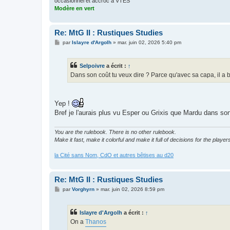
occasionnel et accroc à VTES
Modère en vert
Re: MtG II : Rustiques Studies
M
par
Islayre d'Argolh
»
mar. juin 02, 2026 5:40 pm
e
s
s
Selpoivre
a écrit :
↑
a
g
Dans son coût tu veux dire ? Parce qu'avec sa capa, il a 
e
Yep !
Bref je l'aurais plus vu Esper ou Grixis que Mardu dans son
You are the rulebook. There is no other rulebook.
Make it fast, make it colorful and make it full of decisions for the player
la Cité sans Nom, CdO et autres bêtises au d20
Re: MtG II : Rustiques Studies
M
par
Vorghyrn
»
mar. juin 02, 2026 8:59 pm
e
s
s
Islayre d'Argolh
a écrit :
↑
a
g
On a
Thanos
e