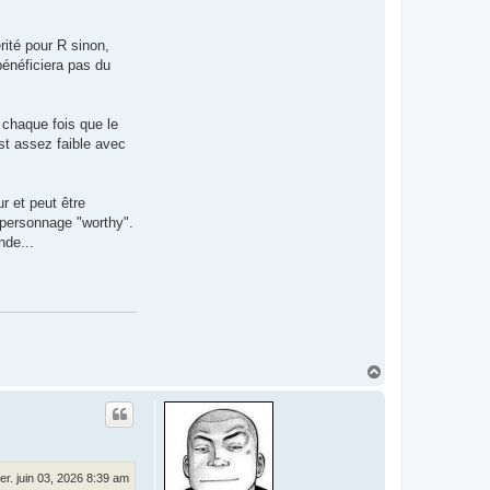
rité pour R sinon,
 bénéficiera pas du
 chaque fois que le
st assez faible avec
r et peut être
n personnage "worthy".
nde...
H
a
u
t
er. juin 03, 2026 8:39 am