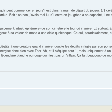
qu'il peut commencer en jeu s'il est dans la main de départ du joueur. 1/1 célé
ke. Edit : ah non, j'avais mal lu, s'il entre en jeu grâce à sa capacité, il ne
ipement, rituel, éphémère) de son cimetière le tour où il arrive. Et surtout, à
 égaux à sa valeur de mana à une cible quelconque. Ce qui, paradoxalement, e
égâts à une créature quand il arrive, double les dégâts infligés par son porteu
synergise donc bien avec Thor. Ah, et il s'équipe pour 1, mais uniquement à u
 légendaire blanche ou rouge qui n'est pas un Villain. Ça fait beaucoup de mo
m