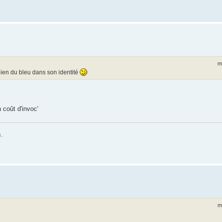
m
bien du bleu dans son identité
 coût d'invoc'
s
.
m