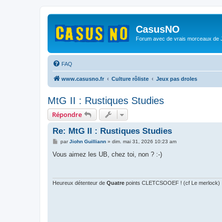
CasusNO
Forum avec de vrais morceaux de
FAQ
www.casusno.fr
Culture rôliste
Jeux pas droles
MtG II : Rustiques Studies
Répondre
Re: MtG II : Rustiques Studies
M
par
Jiohn Guilliann
»
dim. mai 31, 2026 10:23 am
e
s
Vous aimez les UB, chez toi, non ? :-)
s
a
g
e
Heureux détenteur de
Quatre
points CLETCSOOEF ! (cf Le merlock)