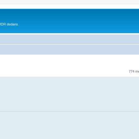
 JDR dedans.
774 m