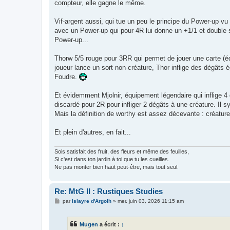
compteur, elle gagne le même.
Vif-argent aussi, qui tue un peu le principe du Power-up vu 
avec un Power-up qui pour 4R lui donne un +1/1 et double stri
Power-up...
Thorw 5/5 rouge pour 3RR qui permet de jouer une carte (équ
joueur lance un sort non-créature, Thor inflige des dégâts
Foudre.
Et évidemment Mjolnir, équipement légendaire qui inflige 4 d
discardé pour 2R pour infliger 2 dégâts à une créature. Il 
Mais la définition de worthy est assez décevante : créature
Et plein d'autres, en fait...
Sois satisfait des fruit, des fleurs et même des feuilles,
Si c'est dans ton jardin à toi que tu les cueilles.
Ne pas monter bien haut peut-être, mais tout seul.
Re: MtG II : Rustiques Studies
M
par
Islayre d'Argolh
»
mer. juin 03, 2026 11:15 am
e
s
s
Mugen
a écrit :
↑
a