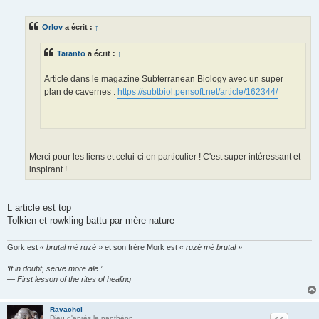
e
s
s
Orlov
a écrit :
↑
a
g
e
Taranto
a écrit :
↑
Article dans le magazine Subterranean Biology avec un super
plan de cavernes :
https://subtbiol.pensoft.net/article/162344/
Merci pour les liens et celui-ci en particulier ! C'est super intéressant et
inspirant !
L article est top
Tolkien et rowkling battu par mère nature
Gork est
« brutal mè ruzé »
et son frère Mork est
« ruzé mè brutal »
‘If in doubt, serve more ale.’
— First lesson of the rites of healing
Ravachol
Dieu d'après le panthéon