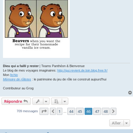
g
e
Dieu qui a failli y rester
| Teams Panthéon & Bienvenue
Le blog de mes voyages imaginaires:
http://qui.revient.de.loin.blog.free.fr/
Mon
Itchio
Mémoire de rôlistes
: le patrimoine du jeu de rôle se construit aujourd'hui
Contributeur au Grog
Répondre
Page
46
sur
48
1
44
45
46
47
48
Précédent
Suivant
709 messages
…
Aller