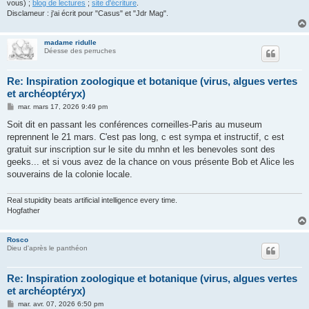
vous) ;
blog de lectures
;
site d'écriture
.
Disclameur : j'ai écrit pour "Casus" et "Jdr Mag".
madame ridulle
Déesse des perruches
Re: Inspiration zoologique et botanique (virus, algues vertes
et archéoptéryx)
M
mar. mars 17, 2026 9:49 pm
e
s
Soit dit en passant les conférences corneilles-Paris au museum
s
reprennent le 21 mars. C'est pas long, c est sympa et instructif, c est
a
g
gratuit sur inscription sur le site du mnhn et les benevoles sont des
e
geeks... et si vous avez de la chance on vous présente Bob et Alice les
souverains de la colonie locale.
Real stupidity beats artificial intelligence every time.
Hogfather
Rosco
Dieu d'après le panthéon
Re: Inspiration zoologique et botanique (virus, algues vertes
et archéoptéryx)
M
mar. avr. 07, 2026 6:50 pm