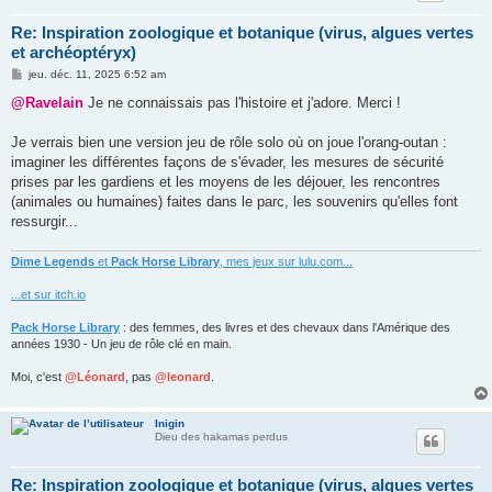
Re: Inspiration zoologique et botanique (virus, algues vertes
et archéoptéryx)
M
jeu. déc. 11, 2025 6:52 am
e
s
@Ravelain
Je ne connaissais pas l'histoire et j'adore. Merci !
s
a
g
Je verrais bien une version jeu de rôle solo où on joue l'orang-outan :
e
imaginer les différentes façons de s'évader, les mesures de sécurité
prises par les gardiens et les moyens de les déjouer, les rencontres
(animales ou humaines) faites dans le parc, les souvenirs qu'elles font
ressurgir...
Dime Legends
et
Pack Horse Library
, mes jeux sur lulu.com...
...et sur itch.io
Pack Horse Library
: des femmes, des livres et des chevaux dans l'Amérique des
années 1930 - Un jeu de rôle clé en main.
Moi, c'est
@Léonard
, pas
@leonard
.
Inigin
Dieu des hakamas perdus
Re: Inspiration zoologique et botanique (virus, algues vertes