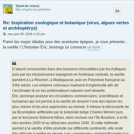
Tybalt (le retour)
Dieu d'après le panthéon
Re: Inspiration zoologique et botanique (virus, algues vertes
et archéoptéryx)
M
mer. juin 03, 2026 1:22 pm
e
s
Parmi les inspis idéales pour des aventures épiques, je vous présente...
s
la vanille ! L'historien Éric Jennings lui consacre
un livre
:
a
g
e
D’abord consommée dans des boissons chocolatées par les Aztèques
puis par les missionnaires espagnols en Amérique centrale, la vanille
parvient à La Réunion, à Madagascar, puis en Polynésie française au
XIXe siècle. Les empires coloniaux rivalisent d’ingéniosité afin de
l’acclimater là où ses pollinisateurs naturels sont absents.
Éric Jennings analyse les circulations commerciales, scientifiques et
humaines qui ont permis à la vanille de devenir l’une des épices les
plus chères et les plus appréciées au monde. Il retrace la découverte de
sa fécondation artificielle par le botaniste belge Charles Morren puis
par le tout jeune Edmond Albius, alors esclave sur l’île Bourbon, à la fin
des années 1830 et au début des années 1840. Si cette méthode
permet à la vanille d’être produite sur différents continents, elle reste
très délicate à mettre en œuvre. Les « marieuses » doivent féconder à la