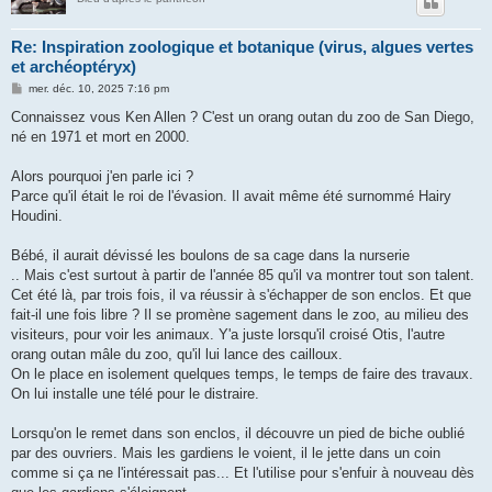
Re: Inspiration zoologique et botanique (virus, algues vertes
et archéoptéryx)
M
mer. déc. 10, 2025 7:16 pm
e
s
Connaissez vous Ken Allen ? C'est un orang outan du zoo de San Diego,
s
né en 1971 et mort en 2000.
a
g
e
Alors pourquoi j'en parle ici ?
Parce qu'il était le roi de l'évasion. Il avait même été surnommé Hairy
Houdini.
Bébé, il aurait dévissé les boulons de sa cage dans la nurserie
.. Mais c'est surtout à partir de l'année 85 qu'il va montrer tout son talent.
Cet été là, par trois fois, il va réussir à s'échapper de son enclos. Et que
fait-il une fois libre ? Il se promène sagement dans le zoo, au milieu des
visiteurs, pour voir les animaux. Y'a juste lorsqu'il croisé Otis, l'autre
orang outan mâle du zoo, qu'il lui lance des cailloux.
On le place en isolement quelques temps, le temps de faire des travaux.
On lui installe une télé pour le distraire.
Lorsqu'on le remet dans son enclos, il découvre un pied de biche oublié
par des ouvriers. Mais les gardiens le voient, il le jette dans un coin
comme si ça ne l'intéressait pas... Et l'utilise pour s'enfuir à nouveau dès