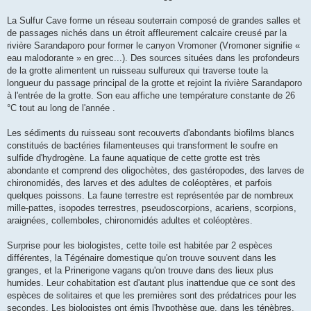
La Sulfur Cave forme un réseau souterrain composé de grandes salles et
de passages nichés dans un étroit affleurement calcaire creusé par la
rivière Sarandaporo pour former le canyon Vromoner (Vromoner signifie «
eau malodorante » en grec...). Des sources situées dans les profondeurs
de la grotte alimentent un ruisseau sulfureux qui traverse toute la
longueur du passage principal de la grotte et rejoint la rivière Sarandaporo
à l'entrée de la grotte. Son eau affiche une température constante de 26
°C tout au long de l'année .
Les sédiments du ruisseau sont recouverts d'abondants biofilms blancs
constitués de bactéries filamenteuses qui transforment le soufre en
sulfide d'hydrogène. La faune aquatique de cette grotte est très
abondante et comprend des oligochètes, des gastéropodes, des larves de
chironomidés, des larves et des adultes de coléoptères, et parfois
quelques poissons. La faune terrestre est représentée par de nombreux
mille-pattes, isopodes terrestres, pseudoscorpions, acariens, scorpions,
araignées, collemboles, chironomidés adultes et coléoptères.
Surprise pour les biologistes, cette toile est habitée par 2 espèces
différentes, la Tégénaire domestique qu'on trouve souvent dans les
granges, et la Prinerigone vagans qu'on trouve dans des lieux plus
humides. Leur cohabitation est d'autant plus inattendue que ce sont des
espèces de solitaires et que les premières sont des prédatrices pour les
secondes. Les biologistes ont émis l'hypothèse que, dans les ténèbres,