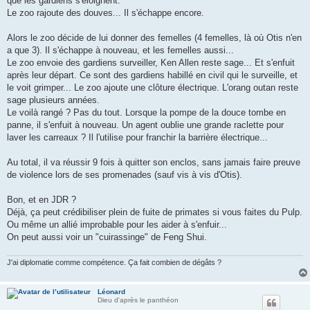
que les gardiens s'éloignent.
Le zoo rajoute des douves... Il s'échappe encore.
Alors le zoo décide de lui donner des femelles (4 femelles, là où Otis n'en
a que 3). Il s'échappe à nouveau, et les femelles aussi...
Le zoo envoie des gardiens surveiller, Ken Allen reste sage... Et s'enfuit
après leur départ. Ce sont des gardiens habillé en civil qui le surveille, et
le voit grimper... Le zoo ajoute une clôture électrique. L'orang outan reste
sage plusieurs années.
Le voilà rangé ? Pas du tout. Lorsque la pompe de la douce tombe en
panne, il s'enfuit à nouveau. Un agent oublie une grande raclette pour
laver les carreaux ? Il l'utilise pour franchir la barrière électrique...
Au total, il va réussir 9 fois à quitter son enclos, sans jamais faire preuve
de violence lors de ses promenades (sauf vis à vis d'Otis).
Bon, et en JDR ?
Déjà, ça peut crédibiliser plein de fuite de primates si vous faites du Pulp.
Ou même un allié improbable pour les aider à s'enfuir...
On peut aussi voir un "cuirassinge" de Feng Shui.
J'ai diplomatie comme compétence. Ça fait combien de dégâts ?
Léonard
Dieu d'après le panthéon