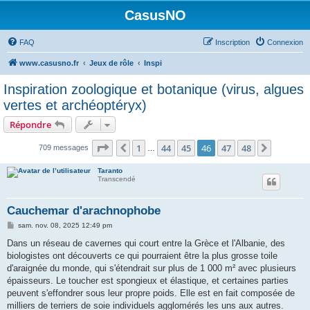
CasusNO
FAQ
Inscription
Connexion
www.casusno.fr
Jeux de rôle
Inspi
Inspiration zoologique et botanique (virus, algues
vertes et archéoptéryx)
Répondre
Page
46
sur
48
1
44
45
46
47
48
Précédent
Suivant
709 messages
…
Taranto
Transcendé
Cauchemar d'arachnophobe
M
sam. nov. 08, 2025 12:49 pm
e
s
Dans un réseau de cavernes qui court entre la Grèce et l'Albanie, des
s
biologistes ont découverts ce qui pourraient être la plus grosse toile
a
g
d'araignée du monde, qui s'étendrait sur plus de 1 000 m² avec plusieurs
e
épaisseurs. Le toucher est spongieux et élastique, et certaines parties
peuvent s'effondrer sous leur propre poids. Elle est en fait composée de
milliers de terriers de soie individuels agglomérés les uns aux autres.