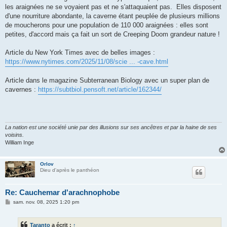
les araignées ne se voyaient pas et ne s'attaquaient pas. Elles disposent
d'une nourriture abondante, la caverne étant peuplée de plusieurs millions
de moucherons pour une population de 110 000 araignées : elles sont
petites, d'accord mais ça fait un sort de Creeping Doom grandeur nature !
Article du New York Times avec de belles images :
https://www.nytimes.com/2025/11/08/scie ... -cave.html
Article dans le magazine Subterranean Biology avec un super plan de
cavernes :
https://subtbiol.pensoft.net/article/162344/
La nation est une société unie par des illusions sur ses ancêtres et par la haine de ses
voisins.
William Inge
Orlov
Dieu d'après le panthéon
Re: Cauchemar d'arachnophobe
M
sam. nov. 08, 2025 1:20 pm
e
s
s
Taranto
a écrit :
↑
a