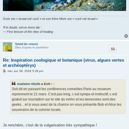
Gork est
« brutal mè ruzé »
et son frère Mork est
« ruzé mè brutal »
‘If in doubt, serve more ale.’
— First lesson of the rites of healing
Tybalt (le retour)
Dieu d'après le panthéon
Re: Inspiration zoologique et botanique (virus, algues vertes
et archéoptéryx)
M
mer. avr. 08, 2026 5:28 pm
e
s
s
madame ridulle
a écrit :
↑
a
g
Soit dit en passant les conférences corneilles-Paris au museum
e
reprennent le 21 mars. C'est pas long, c est sympa et instructif, c est
gratuit sur inscription sur le site du mnhn et les benevoles sont des
geeks... et si vous avez de la chance on vous présente Bob et Alice les
souverains de la colonie locale.
Je renchéris, c'est de la vulgarisation très sympathique !