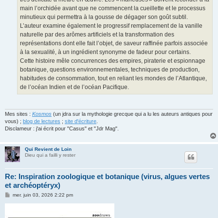
main l’orchidée avant que ne commencent la cueillette et le processus
minutieux qui permettra à la gousse de dégager son goût subtil.
L’auteur examine également le progressif remplacement de la vanille
naturelle par des arômes artificiels et la transformation des
représentations dont elle fait l’objet, de saveur raffinée parfois associée
à la sexualité, à un ingrédient synonyme de fadeur pour certains.
Cette histoire mêle concurrences des empires, piraterie et espionnage
botanique, questions environnementales, techniques de production,
habitudes de consommation, tout en reliant les mondes de l’Atlantique,
de l’océan Indien et de l’océan Pacifique.
Mes sites :
Kosmos
(un jdra sur la mythologie grecque qui a lu les auteurs antiques pour
vous) ;
blog de lectures
;
site d'écriture
.
Disclameur : j'ai écrit pour "Casus" et "Jdr Mag".
Qui Revient de Loin
Dieu qui a failli y rester
Re: Inspiration zoologique et botanique (virus, algues vertes
et archéoptéryx)
M
mer. juin 03, 2026 2:22 pm
e
s
s
a