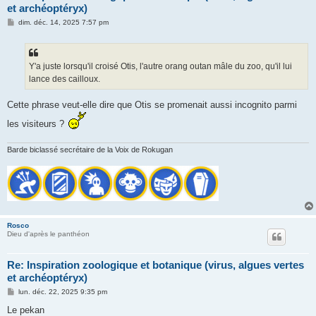
et archéoptéryx)
M
dim. déc. 14, 2025 7:57 pm
e
s
s
a
g
Y'a juste lorsqu'il croisé Otis, l'autre orang outan mâle du zoo, qu'il lui
e
lance des cailloux.
Cette phrase veut-elle dire que Otis se promenait aussi incognito parmi
les visiteurs ?
Barde biclassé secrétaire de la Voix de Rokugan
Rosco
Dieu d'après le panthéon
Re: Inspiration zoologique et botanique (virus, algues vertes
et archéoptéryx)
M
lun. déc. 22, 2025 9:35 pm
e
s
Le pekan