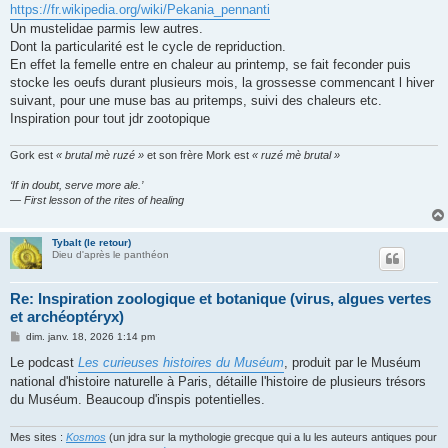
s
https://fr.wikipedia.org/wiki/Pekania_pennanti
a
g
Un mustelidae parmis lew autres.
e
Dont la particularité est le cycle de repriduction.
En effet la femelle entre en chaleur au printemp, se fait feconder puis
stocke les oeufs durant plusieurs mois, la grossesse commencant l hiver
suivant, pour une muse bas au pritemps, suivi des chaleurs etc.
Inspiration pour tout jdr zootopique
Gork est
« brutal mè ruzé »
et son frère Mork est
« ruzé mè brutal »
‘If in doubt, serve more ale.’
— First lesson of the rites of healing
Tybalt (le retour)
Dieu d'après le panthéon
Re: Inspiration zoologique et botanique (virus, algues vertes
et archéoptéryx)
M
dim. janv. 18, 2026 1:14 pm
e
s
Le podcast
Les curieuses histoires du Muséum
, produit par le Muséum
s
national d'histoire naturelle à Paris, détaille l'histoire de plusieurs trésors
a
g
du Muséum. Beaucoup d'inspis potentielles.
e
Mes sites :
Kosmos
(un jdra sur la mythologie grecque qui a lu les auteurs antiques pour