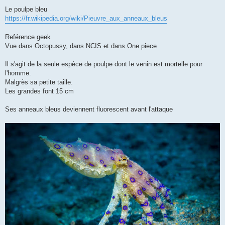
e
s
Le poulpe bleu
s
https://fr.wikipedia.org/wiki/Pieuvre_aux_anneaux_bleus
a
g
e
Reférence geek
Vue dans Octopussy, dans NCIS et dans One piece
Il s'agit de la seule espèce de poulpe dont le venin est mortelle pour
l'homme.
Malgrès sa petite taille.
Les grandes font 15 cm
Ses anneaux bleus deviennent fluorescent avant l'attaque