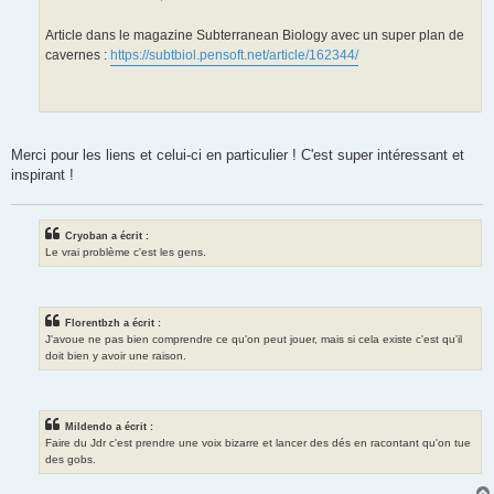
g
e
Article dans le magazine Subterranean Biology avec un super plan de
cavernes :
https://subtbiol.pensoft.net/article/162344/
Merci pour les liens et celui-ci en particulier ! C'est super intéressant et
inspirant !
Cryoban a écrit :
Le vrai problème c'est les gens.
Florentbzh a écrit :
J'avoue ne pas bien comprendre ce qu'on peut jouer, mais si cela existe c'est qu'il
doit bien y avoir une raison.
Mildendo a écrit :
Faire du Jdr c'est prendre une voix bizarre et lancer des dés en racontant qu'on tue
des gobs.