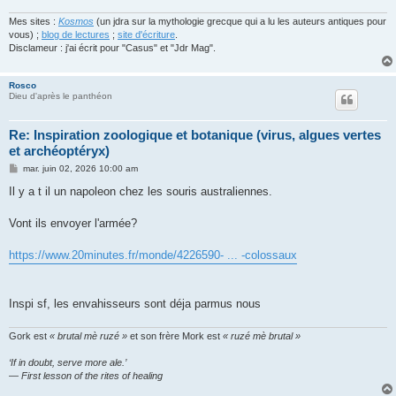
Mes sites :
Kosmos
(un jdra sur la mythologie grecque qui a lu les auteurs antiques pour
vous) ;
blog de lectures
;
site d'écriture
.
Disclameur : j'ai écrit pour "Casus" et "Jdr Mag".
Rosco
Dieu d'après le panthéon
Re: Inspiration zoologique et botanique (virus, algues vertes
et archéoptéryx)
M
mar. juin 02, 2026 10:00 am
e
s
Il y a t il un napoleon chez les souris australiennes.
s
a
g
Vont ils envoyer l'armée?
e
https://www.20minutes.fr/monde/4226590- ... -colossaux
Inspi sf, les envahisseurs sont déja parmus nous
Gork est
« brutal mè ruzé »
et son frère Mork est
« ruzé mè brutal »
‘If in doubt, serve more ale.’
— First lesson of the rites of healing