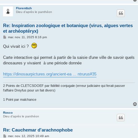
Florentbzh
Dieu d'après le panthéon
Re: Inspiration zoologique et botanique (virus, algues vertes
et archéoptéryx)
M
mar. nov. 11, 2025 8:16 pm
e
s
Qui vivait ici ?
s
a
g
Carte interactive qui permet à partir de la saisie d'une ville de savoir quels
e
dinosaures y vivaient à une période donnée
https://dinosaurpictures.org/ancient-ea ... ntrurus#35
2 Points de CLETCSOOEF par fidélité conjugale (erreur judiciaire qui ferait passer
l'affaire Dreyfus pour un fait divers)
1 Point par malchance
Rosco
Dieu d'après le panthéon
Re: Cauchemar d'arachnophobe
M
mer. nov. 12, 2025 10:49 am