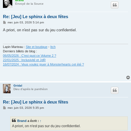
Brand
Envoyé de la Source
Re: [Jeu] Le sphinx à deux fêtes
M
mer. juin 03, 2026 5:14 pm
e
s
A priori, on n'est pas sur du jeu confidentiel.
s
a
g
e
Lapin Marteau :
Site et boutique
-
Itch
Derniers billets de blog :
06/05/2026 : C'est quoi ce Volume 2 ?
22/01/2025 : Inclusivité et JdR
16/07/2024 : Vous voulez jouer à Monsterhearts cet été ?
Gridal
Dieu d'après le panthéon
Re: [Jeu] Le sphinx à deux fêtes
M
mer. juin 03, 2026 5:35 pm
e
s
s
Brand
a écrit :
↑
a
g
A priori, on n'est pas sur du jeu confidentiel.
e