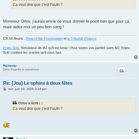
g
Ca veut dire que c'est Fauth ?
e
Monsieur Orlov, j'aurais envie de vous donner le point rien que pour ça,
mais aidez-moi un peu bon sang !
CR 5E fleuris :
Rime of the Frostmaiden
et
le Tribunal d'Islayre
Enjeu Solo
, l'émulateur de MJ qu'il est beau ! Pour toutes vos parties sans MJ, Enjeu
Solo contient les oracles qu'il vous faut.
Ramentu
Dieu d'après le panthéon
Re: [Jeu] Le sphinx à deux fêtes
M
mer. juin 03, 2026 3:34 pm
e
s
s
Orlov
a écrit :
↑
a
g
Ca veut dire que c'est Fauth ?
e