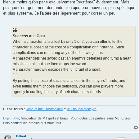
bien, à moins qu'on parle exclusivement "système" évidemment. Mais
puisque c'est gentiment demandé, j'en ajoute un nouveau, plus spécifique
et plus système. Je l'altère très légèrement pour corser un peu.
Success at a Cost
When a character fails a test by only 1 or 2, you can offer to let the
character succeed at the cost of a complication or hindrance. Such
complications can run along any of the following lines:
A character gets her sword past an enemy's defenses and turns a near
miss into a hit, but she then drops the sword.
A character narrowly escapes the full brunt of a spell.
[...]
By putting the choice of success at a cost in the players' hands, and
even letting them choose the setbacks, you can give players more
agency in crafting the story of their characters' deeds.
CR 5E fleuris :
Rime of the Frostmaiden
et
le Tribunal d'Islayre
Enjeu Solo
, l'émulateur de MJ qu'il est beau ! Pour toutes vos parties sans MJ, Enjeu
Solo contient les oracles qu'il vous faut.
Dithral