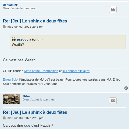
BenjaminP
Dieu d'après le panthéon
Re: [Jeu] Le sphinx à deux fêtes
M
mer. juin 03, 2026 2:46 pm
e
s
s
pseudo
a écrit :
↑
a
g
Wraith?
e
Ce n'est pas Wraith.
CR 5E fleuris :
Rime of the Frostmaiden
et
le Tribunal d'Islayre
Enjeu Solo
, l'émulateur de MJ qu'il est beau ! Pour toutes vos parties sans MJ, Enjeu
Solo contient les oracles qu'il vous faut.
Orlov
Dieu d'après le panthéon
Re: [Jeu] Le sphinx à deux fêtes
M
mer. juin 03, 2026 2:50 pm
e
s
Ca veut dire que c'est Fauth ?
s