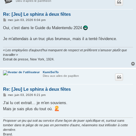
Dieu d'après le panthéon
Re: [Jeu] Le sphinx à deux fêtes
M
mer. juin 03, 2026 6:04 pm
e
s
Oui, c'est dans le Guide du Malentendu 2024
s
a
g
Je m'attendais à un truc plus brumeux, mais il a tenté l'évidence.
e
« Les employées d’aujourd’hui manquent de respect et préfèrent s’amuser plutôt que
travailler »
Extrait de presse, New York, 1924.
KamiSeiTo
Dieu aux ailes de papillon
Re: [Jeu] Le sphinx à deux fêtes
M
mer. juin 03, 2026 6:21 pm
e
s
J'ai lu cet extrait... je m'en souviens.
s
Mais je sais plus du tout où.
a
g
e
Proposer un jeu qui soit au service d’une façon de jouer spécifique et, surtout sans
tomber dans le piège de ne pas en permettre d’autre, néanmoins tout inféoder à cette
dernière.
Brand.