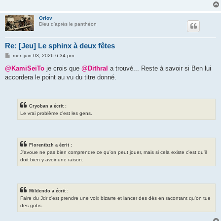
Orlov
Dieu d'après le panthéon
Re: [Jeu] Le sphinx à deux fêtes
M
mer. juin 03, 2026 6:34 pm
e
s
@KamiSeiTo
je crois que
@Dithral
a trouvé... Reste à savoir si Ben lui
s
accordera le point au vu du titre donné.
a
g
e
Cryoban a écrit :
Le vrai problème c'est les gens.
Florentbzh a écrit :
J'avoue ne pas bien comprendre ce qu'on peut jouer, mais si cela existe c'est qu'il
doit bien y avoir une raison.
Mildendo a écrit :
Faire du Jdr c'est prendre une voix bizarre et lancer des dés en racontant qu'on tue
des gobs.