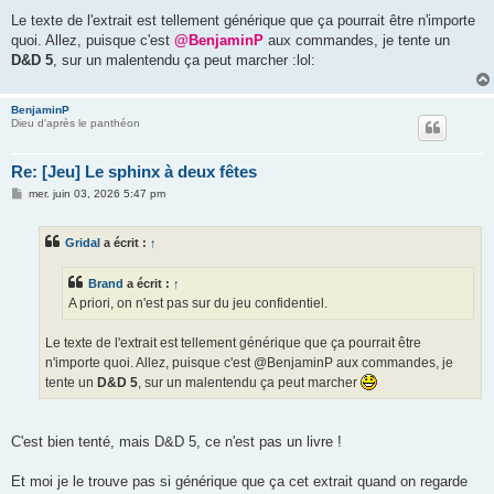
Le texte de l'extrait est tellement générique que ça pourrait être n'importe
quoi. Allez, puisque c'est
@BenjaminP
aux commandes, je tente un
D&D 5
, sur un malentendu ça peut marcher :lol:
BenjaminP
Dieu d'après le panthéon
Re: [Jeu] Le sphinx à deux fêtes
M
mer. juin 03, 2026 5:47 pm
e
s
s
Gridal
a écrit :
↑
a
g
e
Brand
a écrit :
↑
A priori, on n'est pas sur du jeu confidentiel.
Le texte de l'extrait est tellement générique que ça pourrait être
n'importe quoi. Allez, puisque c'est @BenjaminP aux commandes, je
tente un
D&D 5
, sur un malentendu ça peut marcher
C'est bien tenté, mais D&D 5, ce n'est pas un livre !
Et moi je le trouve pas si générique que ça cet extrait quand on regarde