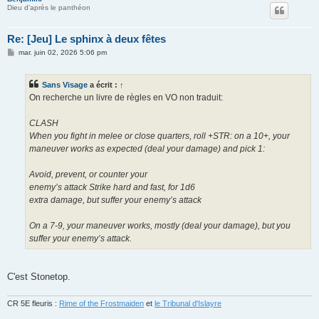
Dieu d'après le panthéon
Re: [Jeu] Le sphinx à deux fêtes
M
mar. juin 02, 2026 5:06 pm
e
s
s
Sans Visage
a écrit :
↑
a
g
On recherche un livre de règles en VO non traduit:
e
CLASH
When you fight in melee or close quarters, roll +STR: on a 10+, your
maneuver works as expected (deal your damage) and pick 1:
Avoid, prevent, or counter your
enemy’s attack Strike hard and fast, for 1d6
extra damage, but suffer your enemy’s attack
On a 7-9, your maneuver works, mostly (deal your damage), but you
suffer your enemy’s attack.
C'est Stonetop.
CR 5E fleuris :
Rime of the Frostmaiden
et
le Tribunal d'Islayre