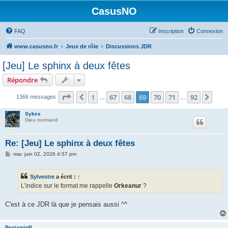
CasusNO
FAQ
Inscription
Connexion
www.casusno.fr
Jeux de rôle
Discussions JDR
[Jeu] Le sphinx à deux fêtes
Répondre
Page
69
sur
92
1
67
68
69
70
71
92
Précédent
Suiv
1366 messages
…
…
Sykes
Dieu normand
Re: [Jeu] Le sphinx à deux fêtes
M
mar. juin 02, 2026 4:57 pm
e
s
s
Sylvestre
a écrit :
↑
a
g
L’indice sur le format me rappelle
Orkeanur
?
e
C'est à ce JDR là que je pensais aussi ^^
BenjaminP