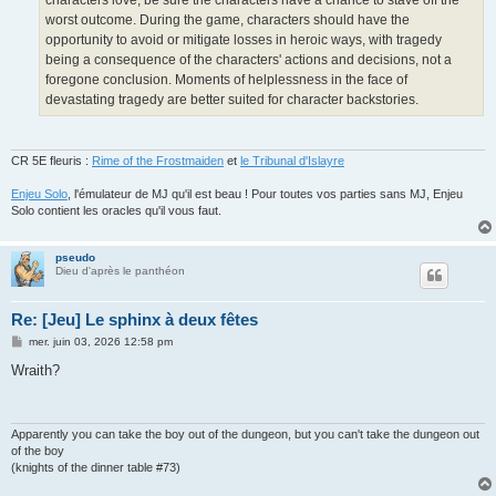
characters love, be sure the characters have a chance to stave off the
worst outcome. During the game, characters should have the
opportunity to avoid or mitigate losses in heroic ways, with tragedy
being a consequence of the characters' actions and decisions, not a
foregone conclusion. Moments of helplessness in the face of
devastating tragedy are better suited for character backstories.
CR 5E fleuris :
Rime of the Frostmaiden
et
le Tribunal d'Islayre
Enjeu Solo
, l'émulateur de MJ qu'il est beau ! Pour toutes vos parties sans MJ, Enjeu
Solo contient les oracles qu'il vous faut.
pseudo
Dieu d'après le panthéon
Re: [Jeu] Le sphinx à deux fêtes
M
mer. juin 03, 2026 12:58 pm
e
s
Wraith?
s
a
g
e
Apparently you can take the boy out of the dungeon, but you can't take the dungeon out
of the boy
(knights of the dinner table #73)