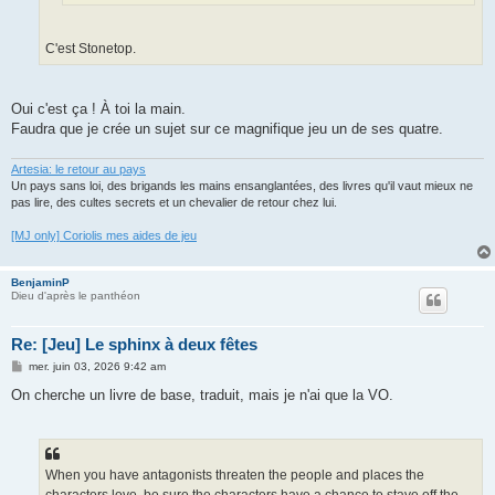
C'est Stonetop.
Oui c'est ça ! À toi la main.
Faudra que je crée un sujet sur ce magnifique jeu un de ses quatre.
Artesia: le retour au pays
Un pays sans loi, des brigands les mains ensanglantées, des livres qu'il vaut mieux ne
pas lire, des cultes secrets et un chevalier de retour chez lui.
[MJ only] Coriolis mes aides de jeu
BenjaminP
Dieu d'après le panthéon
Re: [Jeu] Le sphinx à deux fêtes
M
mer. juin 03, 2026 9:42 am
e
s
On cherche un livre de base, traduit, mais je n'ai que la VO.
s
a
g
e
When you have antagonists threaten the people and places the