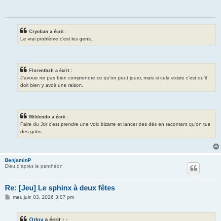
a
g
e
Cryoban a écrit :
Le vrai problème c'est les gens.
Florentbzh a écrit :
J'avoue ne pas bien comprendre ce qu'on peut jouer, mais si cela existe c'est qu'il
doit bien y avoir une raison.
Mildendo a écrit :
Faire du Jdr c'est prendre une voix bizarre et lancer des dés en racontant qu'on tue
des gobs.
BenjaminP
Dieu d'après le panthéon
Re: [Jeu] Le sphinx à deux fêtes
M
mer. juin 03, 2026 3:07 pm
e
s
s
Orlov
a écrit :
↑
a