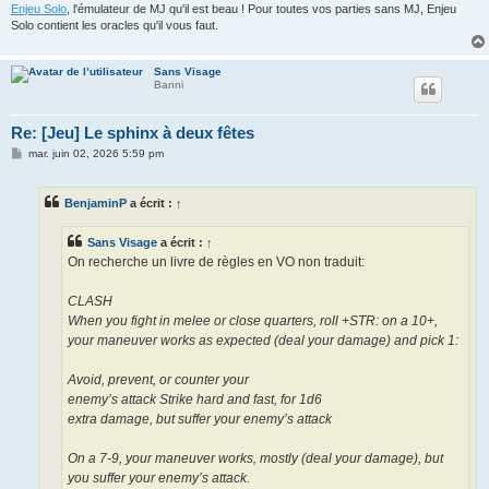
Enjeu Solo
, l'émulateur de MJ qu'il est beau ! Pour toutes vos parties sans MJ, Enjeu
Solo contient les oracles qu'il vous faut.
Sans Visage
Banni
Re: [Jeu] Le sphinx à deux fêtes
M
mar. juin 02, 2026 5:59 pm
e
s
s
BenjaminP
a écrit :
↑
a
g
e
Sans Visage
a écrit :
↑
On recherche un livre de règles en VO non traduit:
CLASH
When you fight in melee or close quarters, roll +STR: on a 10+,
your maneuver works as expected (deal your damage) and pick 1:
Avoid, prevent, or counter your
enemy’s attack Strike hard and fast, for 1d6
extra damage, but suffer your enemy’s attack
On a 7-9, your maneuver works, mostly (deal your damage), but
you suffer your enemy’s attack.