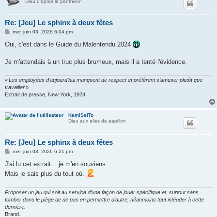
Dieu d'après le panthéon
Re: [Jeu] Le sphinx à deux fêtes
M
mer. juin 03, 2026 6:04 pm
e
s
Oui, c'est dans le Guide du Malentendu 2024
s
a
g
Je m'attendais à un truc plus brumeux, mais il a tenté l'évidence.
e
« Les employées d’aujourd’hui manquent de respect et préfèrent s’amuser plutôt que
travailler »
Extrait de presse, New York, 1924.
KamiSeiTo
Dieu aux ailes de papillon
Re: [Jeu] Le sphinx à deux fêtes
M
mer. juin 03, 2026 6:21 pm
e
s
J'ai lu cet extrait... je m'en souviens.
s
Mais je sais plus du tout où.
a
g
e
Proposer un jeu qui soit au service d’une façon de jouer spécifique et, surtout sans
tomber dans le piège de ne pas en permettre d’autre, néanmoins tout inféoder à cette
dernière.
Brand.