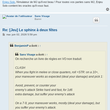
Enjeu Solo
, l'émulateur de MJ qu'il est beau ! Pour toutes vos parties sans MJ, Enjeu
Solo contient les oracles qu'il vous faut.
Sans Visage
Banni
Re: [Jeu] Le sphinx à deux fêtes
M
mar. juin 02, 2026 5:59 pm
e
s
s
BenjaminP
a écrit :
↑
a
g
e
Sans Visage
a écrit :
↑
On recherche un livre de règles en VO non traduit:
CLASH
When you fight in melee or close quarters, roll +STR: on a 10+,
your maneuver works as expected (deal your damage) and pick 1:
Avoid, prevent, or counter your
enemy’s attack Strike hard and fast, for 1d6
extra damage, but suffer your enemy’s attack
On a 7-9, your maneuver works, mostly (deal your damage), but
you suffer your enemy’s attack.