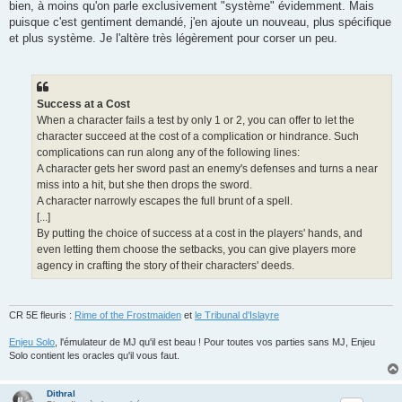
bien, à moins qu'on parle exclusivement "système" évidemment. Mais
puisque c'est gentiment demandé, j'en ajoute un nouveau, plus spécifique
et plus système. Je l'altère très légèrement pour corser un peu.
Success at a Cost
When a character fails a test by only 1 or 2, you can offer to let the
character succeed at the cost of a complication or hindrance. Such
complications can run along any of the following lines:
A character gets her sword past an enemy's defenses and turns a near
miss into a hit, but she then drops the sword.
A character narrowly escapes the full brunt of a spell.
[...]
By putting the choice of success at a cost in the players' hands, and
even letting them choose the setbacks, you can give players more
agency in crafting the story of their characters' deeds.
CR 5E fleuris :
Rime of the Frostmaiden
et
le Tribunal d'Islayre
Enjeu Solo
, l'émulateur de MJ qu'il est beau ! Pour toutes vos parties sans MJ, Enjeu
Solo contient les oracles qu'il vous faut.
Dithral