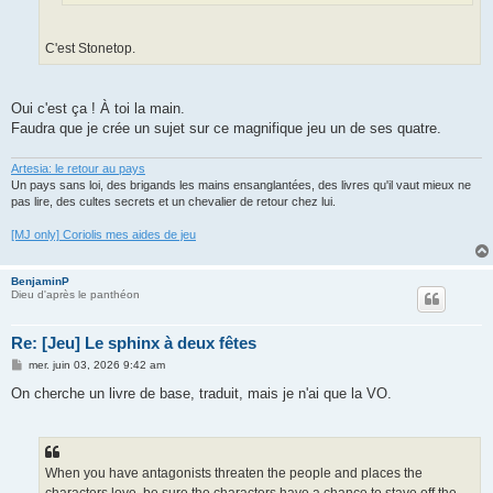
C'est Stonetop.
Oui c'est ça ! À toi la main.
Faudra que je crée un sujet sur ce magnifique jeu un de ses quatre.
Artesia: le retour au pays
Un pays sans loi, des brigands les mains ensanglantées, des livres qu'il vaut mieux ne
pas lire, des cultes secrets et un chevalier de retour chez lui.
[MJ only] Coriolis mes aides de jeu
BenjaminP
Dieu d'après le panthéon
Re: [Jeu] Le sphinx à deux fêtes
M
mer. juin 03, 2026 9:42 am
e
s
On cherche un livre de base, traduit, mais je n'ai que la VO.
s
a
g
e
When you have antagonists threaten the people and places the