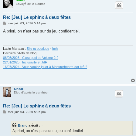
Brand
Envoyé de la Source
Re: [Jeu] Le sphinx à deux fêtes
M
mer. juin 03, 2026 5:14 pm
e
s
A priori, on n'est pas sur du jeu confidentiel.
s
a
g
e
Lapin Marteau :
Site et boutique
-
Itch
Derniers billets de blog :
06/05/2026 : C'est quoi ce Volume 2 ?
22/01/2025 : Inclusivité et JdR
16/07/2024 : Vous voulez jouer à Monsterhearts cet été ?
Gridal
Dieu d'après le panthéon
Re: [Jeu] Le sphinx à deux fêtes
M
mer. juin 03, 2026 5:35 pm
e
s
s
Brand
a écrit :
↑
a
g
A priori, on n'est pas sur du jeu confidentiel.
e