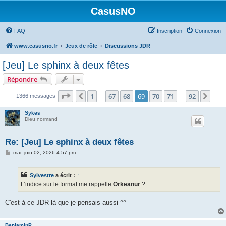
CasusNO
FAQ
Inscription
Connexion
www.casusno.fr
Jeux de rôle
Discussions JDR
[Jeu] Le sphinx à deux fêtes
Répondre
Page
69
sur
92
1
67
68
69
70
71
92
Précédent
Suiv
1366 messages
…
…
Sykes
Dieu normand
Re: [Jeu] Le sphinx à deux fêtes
M
mar. juin 02, 2026 4:57 pm
e
s
s
Sylvestre
a écrit :
↑
a
g
L’indice sur le format me rappelle
Orkeanur
?
e
C'est à ce JDR là que je pensais aussi ^^
BenjaminP