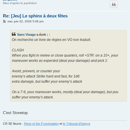
Dieu d'après le panthéon
Re: [Jeu] Le sphinx à deux fêtes
M
mar. juin 02, 2026 5:06 pm
e
s
s
Sans Visage
a écrit :
↑
a
g
On recherche un livre de règles en VO non traduit:
e
CLASH
When you fight in melee or close quarters, roll +STR: on a 10+, your
maneuver works as expected (deal your damage) and pick 1:
Avoid, prevent, or counter your
enemy’s attack Strike hard and fast, for 1d6
extra damage, but suffer your enemy’s attack
On a 7-9, your maneuver works, mostly (deal your damage), but you
suffer your enemy’s attack.
C'est Stonetop.
CR 5E fleuris :
Rime of the Frostmaiden
et
le Tribunal d'Islayre