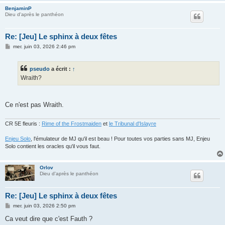
BenjaminP
Dieu d'après le panthéon
Re: [Jeu] Le sphinx à deux fêtes
M
mer. juin 03, 2026 2:46 pm
e
s
s
pseudo
a écrit :
↑
a
g
Wraith?
e
Ce n'est pas Wraith.
CR 5E fleuris :
Rime of the Frostmaiden
et
le Tribunal d'Islayre
Enjeu Solo
, l'émulateur de MJ qu'il est beau ! Pour toutes vos parties sans MJ, Enjeu
Solo contient les oracles qu'il vous faut.
Orlov
Dieu d'après le panthéon
Re: [Jeu] Le sphinx à deux fêtes
M
mer. juin 03, 2026 2:50 pm
e
s
Ca veut dire que c'est Fauth ?
s