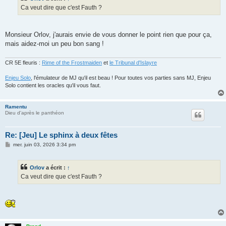
g
Ca veut dire que c'est Fauth ?
e
Monsieur Orlov, j'aurais envie de vous donner le point rien que pour ça,
mais aidez-moi un peu bon sang !
CR 5E fleuris :
Rime of the Frostmaiden
et
le Tribunal d'Islayre
Enjeu Solo
, l'émulateur de MJ qu'il est beau ! Pour toutes vos parties sans MJ, Enjeu
Solo contient les oracles qu'il vous faut.
Ramentu
Dieu d'après le panthéon
Re: [Jeu] Le sphinx à deux fêtes
M
mer. juin 03, 2026 3:34 pm
e
s
s
Orlov
a écrit :
↑
a
g
Ca veut dire que c'est Fauth ?
e