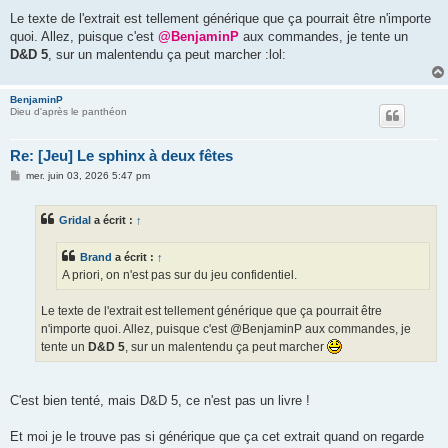
Le texte de l'extrait est tellement générique que ça pourrait être n'importe
quoi. Allez, puisque c'est
@BenjaminP
aux commandes, je tente un
D&D 5
, sur un malentendu ça peut marcher :lol:
BenjaminP
Dieu d'après le panthéon
Re: [Jeu] Le sphinx à deux fêtes
M
mer. juin 03, 2026 5:47 pm
e
s
s
Gridal
a écrit :
↑
a
g
e
Brand
a écrit :
↑
A priori, on n'est pas sur du jeu confidentiel.
Le texte de l'extrait est tellement générique que ça pourrait être
n'importe quoi. Allez, puisque c'est @BenjaminP aux commandes, je
tente un
D&D 5
, sur un malentendu ça peut marcher
C'est bien tenté, mais D&D 5, ce n'est pas un livre !
Et moi je le trouve pas si générique que ça cet extrait quand on regarde