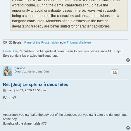
characters love, be sure the characters have a chance to stave off the
worst outcome. During the game, characters should have the
opportunity to avoid or mitigate losses in heroic ways, with tragedy
being a consequence of the characters' actions and decisions, not a
foregone conclusion. Moments of helplessness in the face of
devastating tragedy are better suited for character backstories.
CR 5E fleuris :
Rime of the Frostmaiden
et
le Tribunal d'Islayre
Enjeu Solo
, l'émulateur de MJ qu'il est beau ! Pour toutes vos parties sans MJ, Enjeu
Solo contient les oracles qu'il vous faut.
pseudo
Dieu d'après le panthéon
Re: [Jeu] Le sphinx à deux fêtes
M
mer. juin 03, 2026 12:58 pm
e
s
Wraith?
s
a
g
e
Apparently you can take the boy out of the dungeon, but you can't take the dungeon out
of the boy
(knights of the dinner table #73)