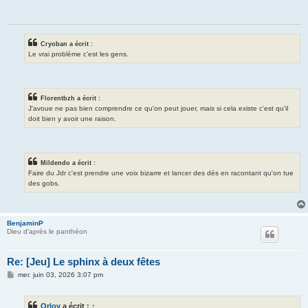
a
g
e
Cryoban a écrit :
Le vrai problème c'est les gens.
Florentbzh a écrit :
J'avoue ne pas bien comprendre ce qu'on peut jouer, mais si cela existe c'est qu'il
doit bien y avoir une raison.
Mildendo a écrit :
Faire du Jdr c'est prendre une voix bizarre et lancer des dés en racontant qu'on tue
des gobs.
BenjaminP
Dieu d'après le panthéon
Re: [Jeu] Le sphinx à deux fêtes
M
mer. juin 03, 2026 3:07 pm
e
s
s
Orlov
a écrit :
↑
a