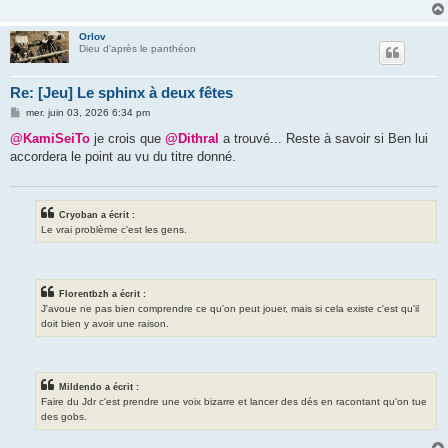
Orlov
Dieu d'après le panthéon
Re: [Jeu] Le sphinx à deux fêtes
M
mer. juin 03, 2026 6:34 pm
e
s
@KamiSeiTo
je crois que
@Dithral
a trouvé... Reste à savoir si Ben lui
s
accordera le point au vu du titre donné.
a
g
e
Cryoban a écrit :
Le vrai problème c'est les gens.
Florentbzh a écrit :
J'avoue ne pas bien comprendre ce qu'on peut jouer, mais si cela existe c'est qu'il
doit bien y avoir une raison.
Mildendo a écrit :
Faire du Jdr c'est prendre une voix bizarre et lancer des dés en racontant qu'on tue
des gobs.