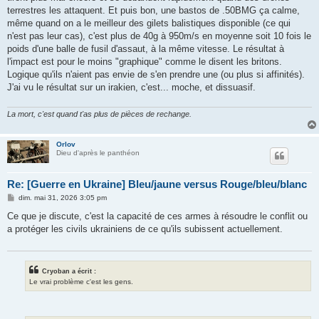
terrestres les attaquent. Et puis bon, une bastos de .50BMG ça calme,
même quand on a le meilleur des gilets balistiques disponible (ce qui
n'est pas leur cas), c'est plus de 40g à 950m/s en moyenne soit 10 fois le
poids d'une balle de fusil d'assaut, à la même vitesse. Le résultat à
l'impact est pour le moins "graphique" comme le disent les britons.
Logique qu'ils n'aient pas envie de s'en prendre une (ou plus si affinités).
J'ai vu le résultat sur un irakien, c'est... moche, et dissuasif.
La mort, c'est quand t'as plus de pièces de rechange.
Orlov
Dieu d'après le panthéon
Re: [Guerre en Ukraine] Bleu/jaune versus Rouge/bleu/blanc
M
dim. mai 31, 2026 3:05 pm
e
s
Ce que je discute, c'est la capacité de ces armes à résoudre le conflit ou
s
a protéger les civils ukrainiens de ce qu'ils subissent actuellement.
a
g
e
Cryoban a écrit :
Le vrai problème c'est les gens.