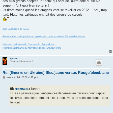
des plus grands adeptes. Et ceux qui sont de l'autre côté du fleuve
serpent n'ont qu'à bien se tenir !
Ils riront moins quand les dragons vont se réveiller en 2012.... heu, trop
tard. Flute, les aztèques ont fait des erreurs de calculs !
Blog Earthdawn de FASA
Financement participatif pour la production de la quatrième édition d'Earthdawn
Rubrique Earthdawn de l'ancien site Shadowforum
Rubrique Earthdawn du nouveau site des Shadowforum
Kyorou
Dieu de l'Executor Z
Re: [Guerre en Ukraine] Bleu/jaune versus Rouge/bleu/blanc
M
mar. mai 26, 2026 4:37 pm
e
s
s
Nightfalls
a écrit :
↑
a
g
Et les z patriotes gueulent que ces dépenses en missiles pour frapper
e
les civils ukrainiens seraient mieux employées en achat de drones pour
le front