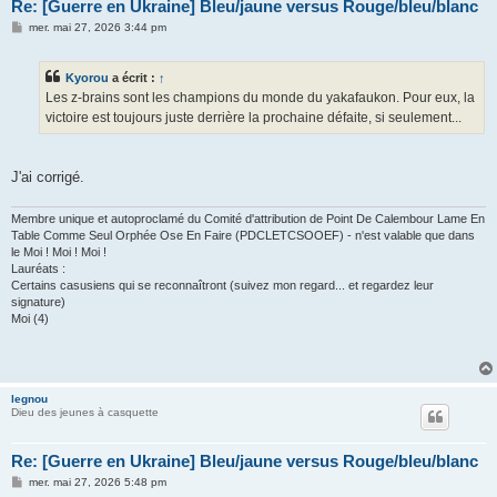
Re: [Guerre en Ukraine] Bleu/jaune versus Rouge/bleu/blanc
M
mer. mai 27, 2026 3:44 pm
e
s
s
Kyorou
a écrit :
↑
a
g
Les z-brains sont les champions du monde du yakafaukon. Pour eux, la
e
victoire est toujours juste derrière la prochaine défaite, si seulement...
J'ai corrigé.
Membre unique et autoproclamé du Comité d'attribution de Point De Calembour Lame En
Table Comme Seul Orphée Ose En Faire (PDCLETCSOOEF) - n'est valable que dans
le Moi ! Moi ! Moi !
Lauréats :
Certains casusiens qui se reconnaîtront (suivez mon regard... et regardez leur
signature)
Moi (4)
legnou
Dieu des jeunes à casquette
Re: [Guerre en Ukraine] Bleu/jaune versus Rouge/bleu/blanc
M
mer. mai 27, 2026 5:48 pm
e