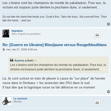
Les z-brains sont les champions du monde du yakafaukon. Pour eux, la
victoire est toujours juste derrière la prochaine dune, si seulement...
Do not bite the hand that feeds you. Grab it first. Take the keys. Set yourself free. Then
bite the hand… and run.
Nightfalls
Dieu d'après le panthéon
Re: [Guerre en Ukraine] Bleu/jaune versus Rouge/bleu/blanc
M
mer. mai 27, 2026 9:08 am
e
s
s
Kyorou
a écrit :
↑
a
g
Les z-brains sont les champions du monde du yakafaukon. Pour eux, la
e
victoire est toujours juste derrière la prochaine dune, si seulement...
Là, ils sont surtout en train de pleurer à cause du "sur place" de l'armée
russe dans le Donbass + les avancées des FAU dans le sud
Il faut dire que la logistique russe se fait défoncer en ce moment
Le merlock
Messie