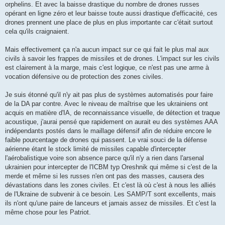
orphelins. Et avec la baisse drastique du nombre de drones russes
opérant en ligne zéro et leur baisse toute aussi drastique d'efficacité, ces
drones prennent une place de plus en plus importante car c'était surtout
cela qu'ils craignaient.
Mais effectivement ça n'a aucun impact sur ce qui fait le plus mal aux
civils à savoir les frappes de missiles et de drones. L'impact sur les civils
est clairement à la marge, mais c'est logique, ce n'est pas une arme à
vocation défensive ou de protection des zones civiles.
Je suis étonné qu'il n'y ait pas plus de systèmes automatisés pour faire
de la DA par contre. Avec le niveau de maîtrise que les ukrainiens ont
acquis en matière d'IA, de reconnaissance visuelle, de détection et traque
acoustique, j'aurai pensé que rapidement on aurait eu des systèmes AAA
indépendants postés dans le maillage défensif afin de réduire encore le
faible pourcentage de drones qui passent. Le vrai souci de la défense
aérienne étant le stock limité de missiles capable d'intercepter
l'aérobalistique voire son absence parce qu'il n'y a rien dans l'arsenal
ukrainien pour intercepter de l'ICBM typ Oreshnik qui même si c'est de la
merde et même si les russes n'en ont pas des masses, causera des
dévastations dans les zones civiles. Et c'est là où c'est à nous les alliés
de l'Ukraine de subvenir à ce besoin. Les SAMP/T sont excellents, mais
ils n'ont qu'une paire de lanceurs et jamais assez de missiles. Et c'est la
même chose pour les Patriot.