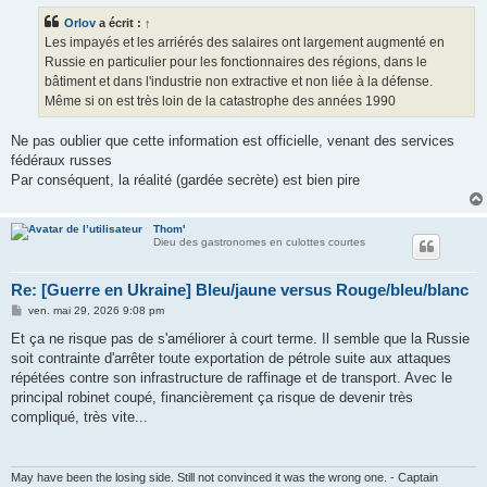
s
Orlov
a écrit :
↑
a
g
Les impayés et les arriérés des salaires ont largement augmenté en
e
Russie en particulier pour les fonctionnaires des régions, dans le
bâtiment et dans l'industrie non extractive et non liée à la défense.
Même si on est très loin de la catastrophe des années 1990
Ne pas oublier que cette information est officielle, venant des services
fédéraux russes
Par conséquent, la réalité (gardée secrète) est bien pire
Thom'
Dieu des gastronomes en culottes courtes
Re: [Guerre en Ukraine] Bleu/jaune versus Rouge/bleu/blanc
M
ven. mai 29, 2026 9:08 pm
e
s
Et ça ne risque pas de s'améliorer à court terme. Il semble que la Russie
s
soit contrainte d'arrêter toute exportation de pétrole suite aux attaques
a
g
répétées contre son infrastructure de raffinage et de transport. Avec le
e
principal robinet coupé, financièrement ça risque de devenir très
compliqué, très vite...
May have been the losing side. Still not convinced it was the wrong one. - Captain