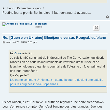
Ah ben tu t'attendais à quoi ?
Poutine leur a promis Berlin, alors il faut continuer à avancer...
scorpinou
Messie
Re: [Guerre en Ukraine] Bleu/jaune versus Rouge/bleu/blanc
M
mar. mai 26, 2026 2:31 pm
e
s
s
Orlov
a écrit :
↑
a
g
Je suis tombé sur un article intéressant de The Conversation qui décrit
e
l'obsession de certains mouvements de l'extrême droite russe et de
leurs homologues ukrainiens pour faire de l'Ukraine un foyer primordial
des Indo-européens.
Ça s'appelle "
L’Ukraine comme « Ur‑Heimat » : quand la guerre devient une bataille
pour les origines indo‑européennes
".
Ils ont raison, c'est Barsaive. Il suffit de regarder une carte d'earthdawn
pour s'en rendre compte. Oui, c'est l'origine des plus grandes légendes,