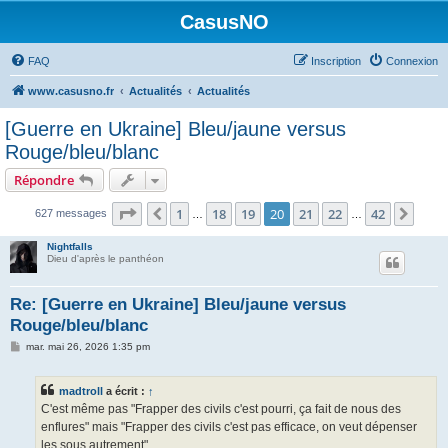
CasusNO
FAQ
Inscription
Connexion
www.casusno.fr
Actualités
Actualités
[Guerre en Ukraine] Bleu/jaune versus
Rouge/bleu/blanc
Répondre
Page
20
sur
42
1
18
19
20
21
22
42
Précédent
Suiv
627 messages
…
…
Nightfalls
Dieu d'après le panthéon
Re: [Guerre en Ukraine] Bleu/jaune versus
Rouge/bleu/blanc
M
mar. mai 26, 2026 1:35 pm
e
s
s
madtroll
a écrit :
↑
a
g
C'est même pas "Frapper des civils c'est pourri, ça fait de nous des
e
enflures" mais "Frapper des civils c'est pas efficace, on veut dépenser
les sous autrement" ...