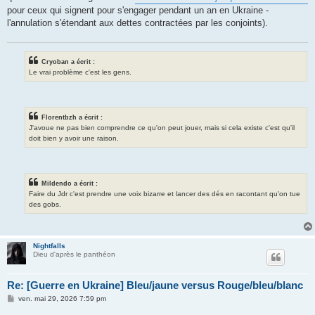
pour ceux qui signent pour s'engager pendant un an en Ukraine -
l'annulation s'étendant aux dettes contractées par les conjoints).
Cryoban a écrit :
Le vrai problème c'est les gens.
Florentbzh a écrit :
J'avoue ne pas bien comprendre ce qu'on peut jouer, mais si cela existe c'est qu'il
doit bien y avoir une raison.
Mildendo a écrit :
Faire du Jdr c'est prendre une voix bizarre et lancer des dés en racontant qu'on tue
des gobs.
Nightfalls
Dieu d'après le panthéon
Re: [Guerre en Ukraine] Bleu/jaune versus Rouge/bleu/blanc
M
ven. mai 29, 2026 7:59 pm
e
s