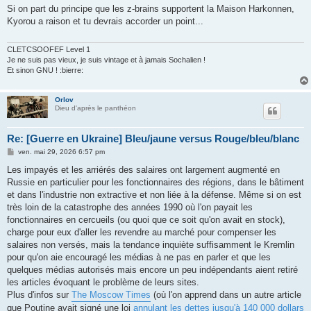
s
Si on part du principe que les z-brains supportent la Maison Harkonnen,
s
Kyorou a raison et tu devrais accorder un point...
a
g
e
CLETCSOOFEF Level 1
Je ne suis pas vieux, je suis vintage et à jamais Sochalien !
Et sinon GNU ! :bierre:
Orlov
Dieu d'après le panthéon
Re: [Guerre en Ukraine] Bleu/jaune versus Rouge/bleu/blanc
M
ven. mai 29, 2026 6:57 pm
e
s
Les impayés et les arriérés des salaires ont largement augmenté en
s
Russie en particulier pour les fonctionnaires des régions, dans le bâtiment
a
g
et dans l'industrie non extractive et non liée à la défense. Même si on est
e
très loin de la catastrophe des années 1990 où l'on payait les
fonctionnaires en cercueils (ou quoi que ce soit qu'on avait en stock),
charge pour eux d'aller les revendre au marché pour compenser les
salaires non versés, mais la tendance inquiète suffisamment le Kremlin
pour qu'on aie encouragé les médias à ne pas en parler et que les
quelques médias autorisés mais encore un peu indépendants aient retiré
les articles évoquant le problème de leurs sites.
Plus d'infos sur
The Moscow Times
(où l'on apprend dans un autre article
que Poutine avait signé une loi
annulant les dettes jusqu'à 140 000 dollars