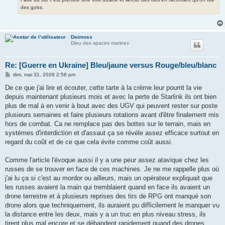
des gobs.
Deimoss
Dieu des spaces marines
Re: [Guerre en Ukraine] Bleu/jaune versus Rouge/bleu/blanc
M
dim. mai 31, 2026 2:56 pm
e
s
De ce que j'ai lire et écouter, cette tarte à la crème leur pourrit la vie
s
depuis maintenant plusieurs mois et avec la perte de Starlink ils ont bien
a
g
plus de mal à en venir à bout avec des UGV qui peuvent rester sur poste
e
plusieurs semaines et faire plusieurs rotations avant d'être finalement mis
hors de combat. Ca ne remplace pas des bottes sur le terrain, mais en
systèmes d'interdiction et d'assaut ça se révèle assez efficace surtout en
regard du coût et de ce que cela évite comme coût aussi.
Comme l'article l'évoque aussi il y a une peur assez atavique chez les
russes de se trouver en face de ces machines. Je ne me rappelle plus où
j'ai lu ça si c'est au mordor ou ailleurs, mais un opérateur expliquait que
les russes avaient la main qui tremblaient quand en face ils avaient un
drone terrestre et à plusieurs reprises des tirs de RPG ont manqué son
drone alors que techniquement, ils auraient pu difficilement le manquer vu
la distance entre les deux, mais y a un truc en plus niveau stress, ils
tirent plus mal encore et se débandent rapidement quand des drones