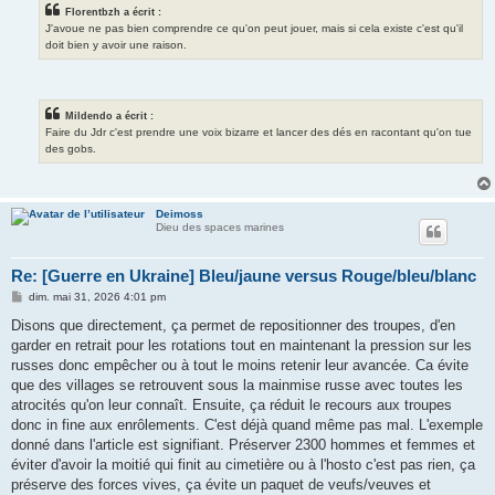
Florentbzh a écrit :
J'avoue ne pas bien comprendre ce qu'on peut jouer, mais si cela existe c'est qu'il
doit bien y avoir une raison.
Mildendo a écrit :
Faire du Jdr c'est prendre une voix bizarre et lancer des dés en racontant qu'on tue
des gobs.
Deimoss
Dieu des spaces marines
Re: [Guerre en Ukraine] Bleu/jaune versus Rouge/bleu/blanc
M
dim. mai 31, 2026 4:01 pm
e
s
Disons que directement, ça permet de repositionner des troupes, d'en
s
garder en retrait pour les rotations tout en maintenant la pression sur les
a
g
russes donc empêcher ou à tout le moins retenir leur avancée. Ca évite
e
que des villages se retrouvent sous la mainmise russe avec toutes les
atrocités qu'on leur connaît. Ensuite, ça réduit le recours aux troupes
donc in fine aux enrôlements. C'est déjà quand même pas mal. L'exemple
donné dans l'article est signifiant. Préserver 2300 hommes et femmes et
éviter d'avoir la moitié qui finit au cimetière ou à l'hosto c'est pas rien, ça
préserve des forces vives, ça évite un paquet de veufs/veuves et