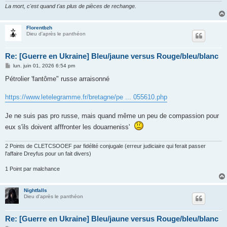
La mort, c'est quand t'as plus de pièces de rechange.
Florentbzh
Dieu d'après le panthéon
Re: [Guerre en Ukraine] Bleu/jaune versus Rouge/bleu/blanc
M
lun. juin 01, 2026 6:54 pm
e
s
Pétrolier 'fantôme" russe arraisonné
s
a
g
https://www.letelegramme.fr/bretagne/pe ... 055610.php
e
Je ne suis pas pro russe, mais quand même un peu de compassion pour
eux s'ils doivent afffronter les douarneniss'
2 Points de CLETCSOOEF par fidélité conjugale (erreur judiciaire qui ferait passer
l'affaire Dreyfus pour un fait divers)
1 Point par malchance
Nightfalls
Dieu d'après le panthéon
Re: [Guerre en Ukraine] Bleu/jaune versus Rouge/bleu/blanc