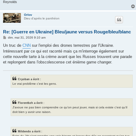
Reynolds
Orlov
Dieu d'après le panthéon
Re: [Guerre en Ukraine] Bleu/jaune versus Rouge/bleu/blanc
M
dim. mai 31, 2026 9:10 am
e
s
Un truc de
CNN
sur l'emploi des drones terrestres par l'Ukraine.
s
Intéressant par ce qui est raconté mais ça m'interroge également sur
a
g
cette nouvelle tarte à la crème avant que les Russes trouvent une parade
e
et replongent dans l'obscolescense cet énième game changer.
Cryoban a écrit :
Le vrai problème c'est les gens.
Florentbzh a écrit :
J'avoue ne pas bien comprendre ce qu'on peut jouer, mais si cela existe c'est qu'il
doit bien y avoir une raison.
Mildendo a écrit :
Faire du Jdr c'est prendre une voix bizarre et lancer des dés en racontant qu'on tue