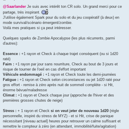
e
s
@Saarlander
Je suis avec intérêt ton CR solo. Un grand merci pour ce
s
partage, très inspirant.
a
g
J'utilise également Spark pour du solo et du jeu coopératif (à deux) en
e
mode survival/scénario émergent/zombie.
Voilà mes pratiques si ça peut intéresser.
Quelques sparks de Zombie Apocalypse (les plus récurrents, parmi
d'autres):
Essence :
+1 rayon et Check à chaque trajet conséquent (ou si 1d20
raté)
Faim :
+1 rayon par jour sans nourriture, Check au bout de 3 jours et
risque de tourner de l'oeil en cas d'effort important
Véhicule endommagé :
+1 rayon et Check toute les demi-journées
Fatigue :
+1 rayon et Check selon circonstances ou jet 1d20 raté pour
gros effort - remise à zéro après nuit de sommeil complète - si Hit,
énorme bévue/maladresse
Climat :
+1 rayon et Check chaque jour (approche de l'hiver et des
premières grosses chutes de neige)
Stress :
+ 1 rayon et Check
si on veut jeter de nouveau 1d20
(règle
personnelle, inspiré du stress de MYZ) - et si Hit, crise de panique
nécessitant [niveau actuel] heures pour retrouver un calme suffisant et
remettre le compteur à zéro (en attendant, immobilité/fuite/agitation)