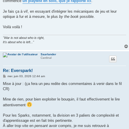
commence
un playtest en solo, que je rapporte ici
.
a
g
e
Je fais ça à vif, en essayant d'intégrer les mécaniques de jeu et leur
optique à fur et à mesure, le plus
by the book
possible.
Voilà voilà !
"War is not about who is right,
It's about who is left..."
Saarlander
Cardinal
Re: Everspark!
M
mer. juin 03, 2026 12:44 am
e
s
Mise à jour : (ça fera un peu redite des commentaires à venir dans le fil
s
CR)
a
g
e
Mine de rien, pour bien exploiter le bouquin, il faut effectivement le lire
attentivement
Pour les Sparks, notamment, la division en 3 paliers de complexité et
d'apprentissage est en fait très pertinente.
À aller trop vite en
pensant
avoir compris, je me suis retrouvé à