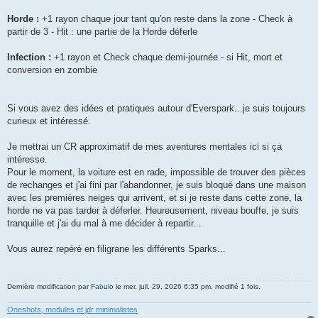
Horde :
+1 rayon chaque jour tant qu'on reste dans la zone - Check à
partir de 3 - Hit : une partie de la Horde déferle
Infection :
+1 rayon et Check chaque demi-journée - si Hit, mort et
conversion en zombie
Si vous avez des idées et pratiques autour d'Everspark...je suis toujours
curieux et intéressé.
Je mettrai un CR approximatif de mes aventures mentales ici si ça
intéresse.
Pour le moment, la voiture est en rade, impossible de trouver des pièces
de rechanges et j'ai fini par l'abandonner, je suis bloqué dans une maison
avec les premières neiges qui arrivent, et si je reste dans cette zone, la
horde ne va pas tarder à déferler. Heureusement, niveau bouffe, je suis
tranquille et j'ai du mal à me décider à repartir...
Vous aurez repéré en filigrane les différents Sparks...
Dernière modification par
Fabulo
le mer. juil. 29, 2026 6:35 pm, modifié 1 fois.
Oneshots, modules et jdr minimalistes