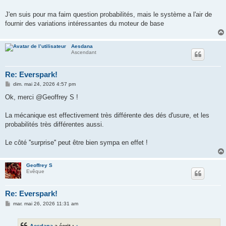
g
e
J'en suis pour ma faim question probabilités, mais le système a l'air de
fournir des variations intéressantes du moteur de base
Aesdana
Ascendant
Re: Everspark!
M
dim. mai 24, 2026 4:57 pm
e
s
Ok, merci @Geoffrey S !
s
a
g
La mécanique est effectivement très différente des dés d'usure, et les
e
probabilités très différentes aussi.
Le côté ''surprise'' peut être bien sympa en effet !
Geoffrey S
Evêque
Re: Everspark!
M
mar. mai 26, 2026 11:31 am
e
s
s