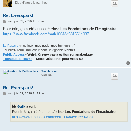
Dieu d'après le panthéon
Re: Everspark!
M
mer. juin 03, 2026 11:06 am
e
s
Pour info, ça a été annoncé chez
Les Fondations de l'Imaginaire
.
s
https://www.facebook.com/reel/1004845815514037
a
g
e
Le Repaire
(mes jeux, mes trads, mes humeurs ...)
Joueur/Auteur/Traducteur dans le vignoble Nantais
Public Access
- Weird, Creepy pasta et Horreur analogique
Those Little Towns
- Tables aléatoires pour villes US
Saarlander
Cardinal
Re: Everspark!
M
mer. juin 03, 2026 11:13 am
e
s
s
Gulix
a écrit :
↑
a
g
Pour info, ça a été annoncé chez
Les Fondations de l'Imaginaire
.
e
https://www.facebook.com/reel/1004845815514037