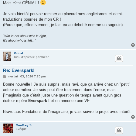
Mais c'est GÉNIAL !
Je vais bientôt pouvoir remiser au placard mes anglicismes et demi-
traductions pourries de mon CR !
(Parce que, effectivement, je fais ça au débotté comme un sagouin)
"War is not about who is right,
It's about who is left..."
Gridal
Dieu d'après le panthéon
Re: Everspark!
M
mer. juin 03, 2026 7:35 pm
e
s
Bonne nouvelle ! Je suis surpris, mais ravi, que ça arrive chez un "petit"
s
acteur du milieu. Je suis peut-être totalement dans l'erreur, mais
a
g
j'imaginais que c'était juste une question de temps avant qu'un gros
e
éditeur repère
Everspark !
et en annonce une VF.
Bravo aux Fondations de l'imaginaire, je vais suivre le projet avec intérêt.
Geoffrey S
Evêque