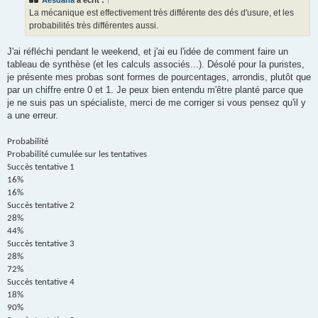
Aesdana
a écrit :
↑
a
g
La mécanique est effectivement très différente des dés d'usure, et les
e
probabilités très différentes aussi.
J'ai réfléchi pendant le weekend, et j'ai eu l'idée de comment faire un
tableau de synthèse (et les calculs associés...). Désolé pour la puristes,
je présente mes probas sont formes de pourcentages, arrondis, plutôt que
par un chiffre entre 0 et 1. Je peux bien entendu m'être planté parce que
je ne suis pas un spécialiste, merci de me corriger si vous pensez qu'il y
a une erreur.
Probabilité
Probabilité cumulée sur les tentatives
Succès tentative 1
16%
16%
Succès tentative 2
28%
44%
Succès tentative 3
28%
72%
Succès tentative 4
18%
90%