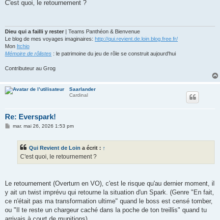
s
C'est quoi, le retournement ?
s
a
g
e
Dieu qui a failli y rester
| Teams Panthéon & Bienvenue
Le blog de mes voyages imaginaires:
http://qui.revient.de.loin.blog.free.fr/
Mon
Itchio
Mémoire de rôlistes
: le patrimoine du jeu de rôle se construit aujourd'hui
Contributeur au Grog
Saarlander
Cardinal
Re: Everspark!
M
mar. mai 26, 2026 1:53 pm
e
s
s
Qui Revient de Loin
a écrit :
↑
a
g
C'est quoi, le retournement ?
e
Le retournement (Overturn en VO), c'est le risque qu'au dernier moment, il
y ait un twist imprévu qui retourne la situation d'un Spark. (Genre "En fait,
ce n'était pas ma transformation ultime" quand le boss est censé tomber,
ou "Il te reste un chargeur caché dans la poche de ton treillis" quand tu
arrivais à court de munitions).