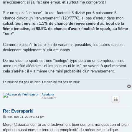
m'excuseront si j'ai fait une erreur, et surtout me corrigeront !
Sur un spark "de base", tu as : factoriel 5 divisé par 6 puissance 5
chance d'avoir un "renversement" (120/7776), si pas d'erreur dans mon
calcul.
Soit environ 1.5% de chance de renversement au bout de la
5ème tentative, et 98.5% de chance d'avoir finalisé le spark, au 5ème
"tour".
Comme expliqué, tu as plein de variantes possibles, les autres calculs
deviennent rapidement plutôt amusants.
De ma visu, le spark est une "horloge" type pbta ou un compteur, mais
avec un côté aléatoire : ni les joueurs ni le MJ ne savent à quel moment
cela s'arrête ; il y a même une mini probabilité d'un renversement.
Le bruit ne fait pas de bien. Le bien ne fait pas de bruit.
Aesdana
Ascendant
Re: Everspark!
M
dim. mai 24, 2026 4:54 pm
e
s
Merci @Saarlander, tu as effectivement bien compris ma question et bien
s
répondu aussi compte tenu de la complexité du mécanisme ludique.
a