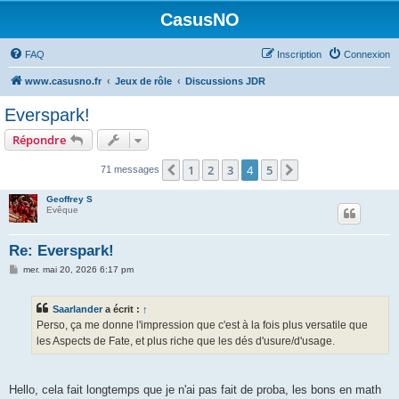
CasusNO
FAQ
Inscription
Connexion
www.casusno.fr
Jeux de rôle
Discussions JDR
Everspark!
Répondre
1
2
3
4
5
Précédent
Suivant
71 messages
Geoffrey S
Evêque
Re: Everspark!
M
mer. mai 20, 2026 6:17 pm
e
s
s
Saarlander
a écrit :
↑
a
g
Perso, ça me donne l'impression que c'est à la fois plus versatile que
e
les Aspects de Fate, et plus riche que les dés d'usure/d'usage.
Hello, cela fait longtemps que je n'ai pas fait de proba, les bons en math