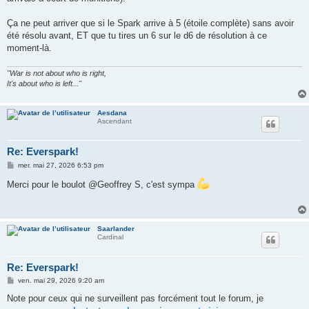
Ça ne peut arriver que si le Spark arrive à 5 (étoile complète) sans avoir
été résolu avant, ET que tu tires un 6 sur le d6 de résolution à ce
moment-là.
"War is not about who is right,
It's about who is left..."
Aesdana
Ascendant
Re: Everspark!
M
mer. mai 27, 2026 6:53 pm
e
s
Merci pour le boulot @Geoffrey S, c'est sympa
s
a
g
e
Saarlander
Cardinal
Re: Everspark!
M
ven. mai 29, 2026 9:20 am
e
s
Note pour ceux qui ne surveillent pas forcément tout le forum, je
s