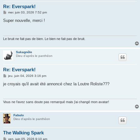
Re: Everspark!
M
mer. juin 03, 2026 7:52 pm
e
s
Super nouvelle, merci !
s
a
g
e
Le bruit ne fait pas de bien. Le bien ne fait pas de bruit.
Sakagnôle
Dieu d'après le panthéon
Re: Everspark!
M
jeu. juin 04, 2026 3:16 pm
e
s
je croyais qu'il avait été annoncé chez la Loutre Roliste???
s
a
g
e
Vous ne l'avez sans doute pas remarqué mais j'ai changé mon avatar!
Fabulo
Dieu d'après le panthéon
The Walking Spark
M
ven. juin 05, 2026 9:10 am