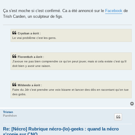
Ça s'est moche si c'est confirmé. Ca a été annoncé sur le
Facebook
de
Trish Carden, un sculpteur de figs.
Cryoban a écrit :
Le vrai problème c'est les gens.
Florentbzh a écrit :
J'avoue ne pas bien comprendre ce qu'on peut jouer, mais si cela existe c'est qu'il
doit bien y avoir une raison.
Mildendo a écrit :
Faire du Jdr c'est prendre une voix bizarre et lancer des dés en racontant qu'on tue
des gobs.
Tristan
Panthéon
Re: [Nécro] Rubrique nécro-(lo)-geeks : quand la nécro
s'copie sur CNO