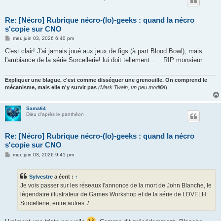
Re: [Nécro] Rubrique nécro-(lo)-geeks : quand la nécro
s'copie sur CNO
M
mer. juin 03, 2026 6:40 pm
e
s
C'est clair! J'ai jamais joué aux jeux de figs (à part Blood Bowl), mais
s
l'ambiance de la série Sorcellerie! lui doit tellement... RIP monsieur
a
g
e
Expliquer une blague, c'est comme disséquer une grenouille. On comprend le
mécanisme, mais elle n'y survit pas
(Mark Twain, un peu modifié
)
Sama64
Dieu d'après le panthéon
Re: [Nécro] Rubrique nécro-(lo)-geeks : quand la nécro
s'copie sur CNO
M
mer. juin 03, 2026 9:41 pm
e
s
s
Sylvestre
a écrit :
↑
a
g
Je vois passer sur les réseaux l'annonce de la mort de John Blanche, le
e
légendaire illustrateur de Games Workshop et de la série de LDVELH
Sorcellerie, entre autres :/