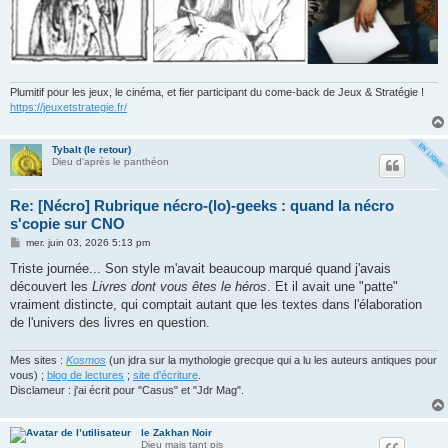
Plumitif pour les jeux, le cinéma, et fier participant du come-back de Jeux & Stratégie !
https://jeuxetstrategie.fr/
Tybalt (le retour)
Dieu d'après le panthéon
Re: [Nécro] Rubrique nécro-(lo)-geeks : quand la nécro
s'copie sur CNO
M
mer. juin 03, 2026 5:13 pm
e
s
Triste journée... Son style m'avait beaucoup marqué quand j'avais
s
découvert les
Livres dont vous êtes le héros
. Et il avait une "patte"
a
g
vraiment distincte, qui comptait autant que les textes dans l'élaboration
e
de l'univers des livres en question.
Mes sites :
Kosmos
(un jdra sur la mythologie grecque qui a lu les auteurs antiques pour
vous) ;
blog de lectures
;
site d'écriture
.
Disclameur : j'ai écrit pour "Casus" et "Jdr Mag".
le Zakhan Noir
Dieu mais tant pis