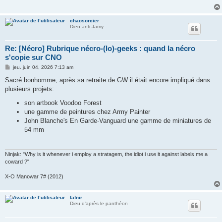
chaosorcier
Dieu anti-Jamy
Re: [Nécro] Rubrique nécro-(lo)-geeks : quand la nécro
s'copie sur CNO
M
jeu. juin 04, 2026 7:13 am
e
s
Sacré bonhomme, après sa retraite de GW il était encore impliqué dans
s
plusieurs projets:
a
g
son artbook Voodoo Forest
e
une gamme de peintures chez Army Painter
John Blanche's En Garde-Vanguard une gamme de miniatures de
54 mm
Ninjak: "Why is it whenever i employ a stratagem, the idiot i use it against labels me a
coward ?"
X-O Manowar 7# (2012)
fafnir
Dieu d'après le panthéon