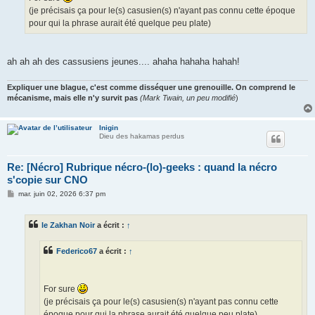
(je précisais ça pour le(s) casusien(s) n'ayant pas connu cette époque
pour qui la phrase aurait été quelque peu plate)
ah ah ah des cassusiens jeunes.... ahaha hahaha hahah!
Expliquer une blague, c'est comme disséquer une grenouille. On comprend le
mécanisme, mais elle n'y survit pas
(Mark Twain, un peu modifié
)
Inigin
Dieu des hakamas perdus
Re: [Nécro] Rubrique nécro-(lo)-geeks : quand la nécro
s'copie sur CNO
M
mar. juin 02, 2026 6:37 pm
e
s
s
le Zakhan Noir
a écrit :
↑
a
g
e
Federico67
a écrit :
↑
For sure
(je précisais ça pour le(s) casusien(s) n'ayant pas connu cette
époque pour qui la phrase aurait été quelque peu plate)