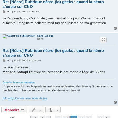
Re: [Nécro] Rubrique nécro-(lo)-geeks : quand la nécro
s'copie sur CNO
M
jeu. juin 04, 2026 7:57 am
e
s
Je l'apprends ici, c'est triste ; ses illustrations pour Warhammer ont
s
alimenté l'imaginaire collectif med fan des rolistes de ma generation.
a
g
e
Sans Visage
Banni
Re: [Nécro] Rubrique nécro-(lo)-geeks : quand la nécro
s'copie sur CNO
M
jeu. juin 04, 2026 10:07 am
e
s
Je suis tristesse :
s
Marjane Satrapi
l'autrice de Persepolis est morte à l'âge de 56 ans.
a
g
e
Artesia: le retour au pays
Un pays sans loi, des brigands les mains ensanglantées, des livres qu'il vaut mieux ne
pas lire, des cultes secrets et un chevalier de retour chez lui.
[MJ only] Coriolis mes aides de jeu
Répondre