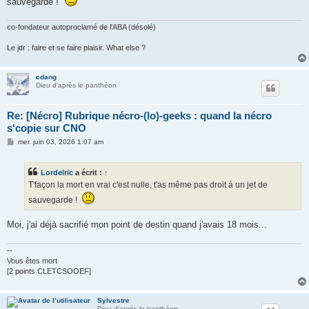
sauvegarde !
a
g
e
co-fondateur autoproclamé de l'ABA (désolé)
Le jdr : faire et se faire plaisir. What else ?
cdang
Dieu d'après le panthéon
Re: [Nécro] Rubrique nécro-(lo)-geeks : quand la nécro
s'copie sur CNO
M
mer. juin 03, 2026 1:07 am
e
s
s
Lordelric
a écrit :
↑
a
g
T'façon la mort en vrai c'est nulle, t'as même pas droit à un jet de
e
sauvegarde !
Moi, j'ai déjà sacrifié mon point de destin quand j'avais 18 mois...
--
Vous êtes mort
[2 points CLETCSOOEF]
Sylvestre
Dieu d'après le panthéon