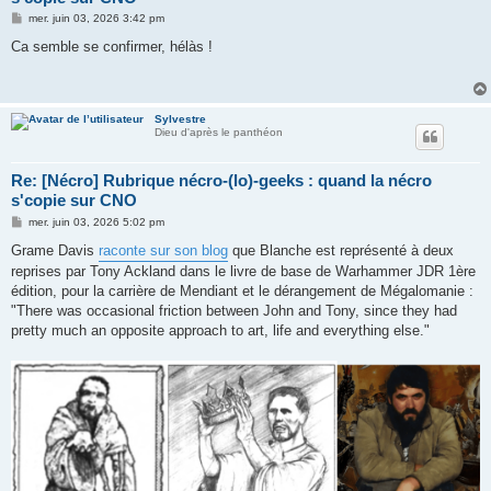
M
mer. juin 03, 2026 3:42 pm
e
s
Ca semble se confirmer, hélàs !
s
a
g
e
Sylvestre
Dieu d'après le panthéon
Re: [Nécro] Rubrique nécro-(lo)-geeks : quand la nécro
s'copie sur CNO
M
mer. juin 03, 2026 5:02 pm
e
s
Grame Davis
raconte sur son blog
que Blanche est représenté à deux
s
reprises par Tony Ackland dans le livre de base de Warhammer JDR 1ère
a
g
édition, pour la carrière de Mendiant et le dérangement de Mégalomanie :
e
"There was occasional friction between John and Tony, since they had
pretty much an opposite approach to art, life and everything else."