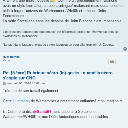
Vraiment une triste nouvelle
. Comme dit précédemment, Blanche
avait un style bien à lui, un peu cradingue/ malaisant mais qui a tellement
aidé à forger l'univers de Warhammer /Wh40k et celui de Défis
Fantastiques.
La série Sorcellerie sans les dessins de John Blanche c'est impensable.
L'expression "adolescent boutonneux" est désormais proscrite : Bienvenue chez les
ayatollahs du dictionnaire
"Le tact dans l'audace, c'est de savoir jusqu'où on peut aller trop loin" J. Cocteau
Hyeronimus
Pape
Re: [Nécro] Rubrique nécro-(lo)-geeks : quand la nécro
s'copie sur CNO
M
mer. juin 03, 2026 10:02 pm
e
s
Très fan de son travail également.
s
a
g
Cette
illustration
de Warhammer a notamment enflammé mon imaginaire.
e
Et Comme tu dis,
@Sama64
, ses apports à Sorcellerie,
Warhammer/WH40K et aux Défis fantastiques sont inoubliables.