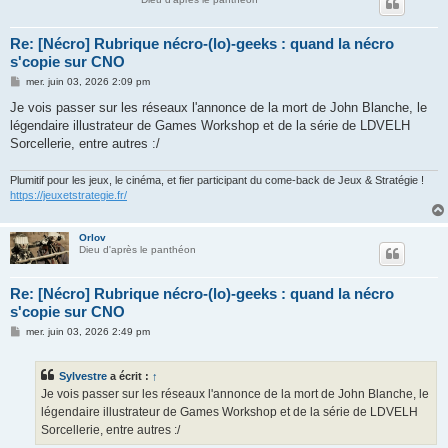
Re: [Nécro] Rubrique nécro-(lo)-geeks : quand la nécro
s'copie sur CNO
M
mer. juin 03, 2026 2:09 pm
e
s
Je vois passer sur les réseaux l'annonce de la mort de John Blanche, le
s
légendaire illustrateur de Games Workshop et de la série de LDVELH
a
g
Sorcellerie, entre autres :/
e
Plumitif pour les jeux, le cinéma, et fier participant du come-back de Jeux & Stratégie !
https://jeuxetstrategie.fr/
Orlov
Dieu d'après le panthéon
Re: [Nécro] Rubrique nécro-(lo)-geeks : quand la nécro
s'copie sur CNO
M
mer. juin 03, 2026 2:49 pm
e
s
s
Sylvestre
a écrit :
↑
a
g
Je vois passer sur les réseaux l'annonce de la mort de John Blanche, le
e
légendaire illustrateur de Games Workshop et de la série de LDVELH
Sorcellerie, entre autres :/