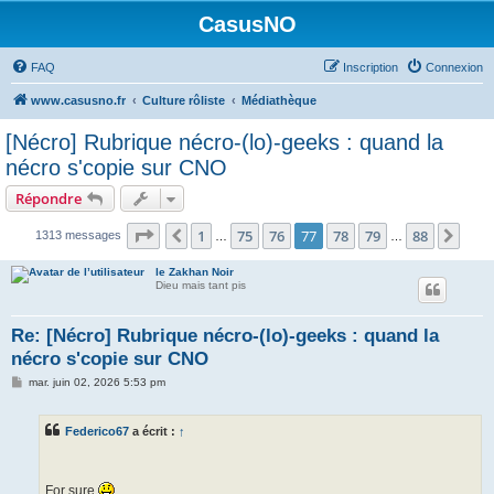
CasusNO
FAQ
Inscription
Connexion
www.casusno.fr
Culture rôliste
Médiathèque
[Nécro] Rubrique nécro-(lo)-geeks : quand la
nécro s'copie sur CNO
Répondre
Page
77
sur
88
1
75
76
77
78
79
88
Précédent
Suiv
1313 messages
…
…
le Zakhan Noir
Dieu mais tant pis
Re: [Nécro] Rubrique nécro-(lo)-geeks : quand la
nécro s'copie sur CNO
M
mar. juin 02, 2026 5:53 pm
e
s
s
Federico67
a écrit :
↑
a
g
e
For sure