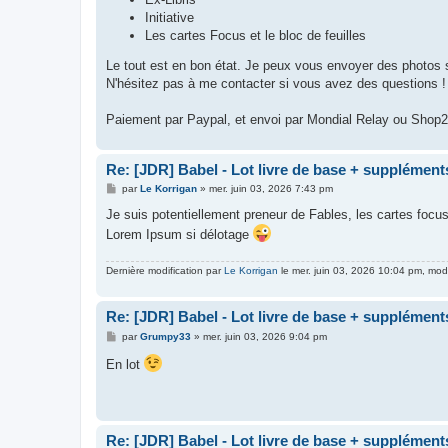
Initiative
Les cartes Focus et le bloc de feuilles
Le tout est en bon état. Je peux vous envoyer des photos
N'hésitez pas à me contacter si vous avez des questions !
Paiement par Paypal, et envoi par Mondial Relay ou Shop
Re: [JDR] Babel - Lot livre de base + supplément
M
par
Le Korrigan
»
mer. juin 03, 2026 7:43 pm
e
s
Je suis potentiellement preneur de Fables, les cartes focus
s
Lorem Ipsum si délotage
a
g
e
Dernière modification par
Le Korrigan
le mer. juin 03, 2026 10:04 pm, modif
Re: [JDR] Babel - Lot livre de base + supplément
M
par
Grumpy33
»
mer. juin 03, 2026 9:04 pm
e
s
En lot
s
a
g
e
Re: [JDR] Babel - Lot livre de base + supplément