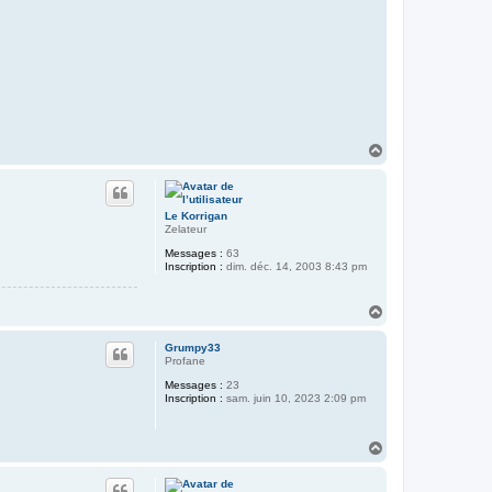
H
a
u
t
Le Korrigan
Zelateur
Messages :
63
Inscription :
dim. déc. 14, 2003 8:43 pm
H
a
u
Grumpy33
t
Profane
Messages :
23
Inscription :
sam. juin 10, 2023 2:09 pm
H
a
u