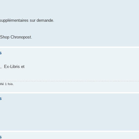
 supplémentaires sur demande.
2Shop Chronopost.
s
, Ex-Libris et
ié 1 fois.
s
s