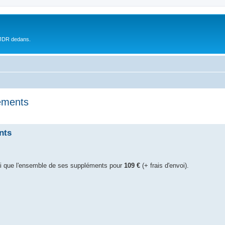
 JDR dedans.
léments
nts
i que l'ensemble de ses suppléments pour
109 €
(+ frais d'envoi).