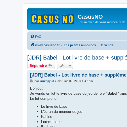
CasusNO
Forum avec de vrais morceaux de
FAQ
www.casusno.fr
Les petites annonces
Je vends
[JDR] Babel - Lot livre de base + supp
Répondre
[JDR] Babel - Lot livre de base + suppléme
M
par
Grumpy33
»
mer. juin 03, 2026 6:47 pm
e
s
Bonjour,
s
Je vends en lot le livre de base du jeu de rôle
"Babel"
ains
a
g
Le lot comprend :
e
Le livre de base
L'écran du meneur de jeu
Fables
Lorem Ipsum
Ex-Libris