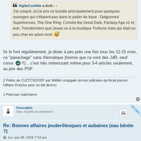
s
VigiloConfido
a écrit :
↑
a
g
J'ai craqué, et j'ai pris ce bundle principalement pour quelques
e
ouvrages qui n'étaient pas dans le palier de base : Outgunned
Superheroes, The One Ring, Coriolis the Great Dark, Fantasy Age v2 et,
euh, Transformers que j'avais vu à la boutique Trollune mais qui était un
peu cher en arbre mort.
Ils le font régulièrement, je dirais à peu près une fois tous les 12-15 mois,
ce "panachage" sans thématique (hormis que ce sont des JdR, oeuf
corse
!!)....c'est très intéressant même pour 3-4 articles seulement,
au prix des PDF.
2 Points de CLETCSOOEF par fidélité conjugale (erreur judiciaire qui ferait passer
l'affaire Dreyfus pour un fait divers)
1 Point par malchance
Florentbzh
Dieu d'après le panthéon
Re: Bonnes affaires jeuderôlesques et aubaines (eau bénite
?)
M
lun. juin 08, 2026 7:53 pm
e