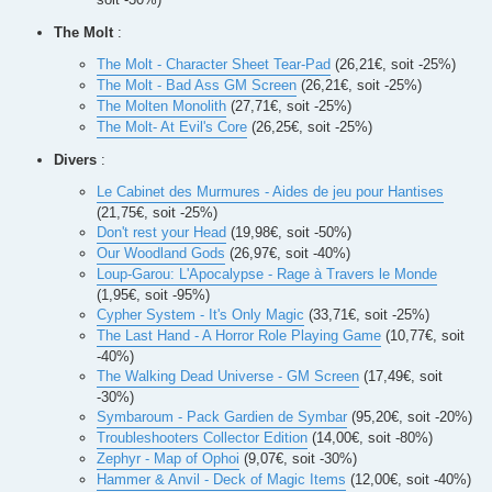
The Molt
:
The Molt - Character Sheet Tear-Pad
(26,21€, soit -25%)
The Molt - Bad Ass GM Screen
(26,21€, soit -25%)
The Molten Monolith
(27,71€, soit -25%)
The Molt- At Evil's Core
(26,25€, soit -25%)
Divers
:
Le Cabinet des Murmures - Aides de jeu pour Hantises
(21,75€, soit -25%)
Don't rest your Head
(19,98€, soit -50%)
Our Woodland Gods
(26,97€, soit -40%)
Loup-Garou: L'Apocalypse - Rage à Travers le Monde
(1,95€, soit -95%)
Cypher System - It's Only Magic
(33,71€, soit -25%)
The Last Hand - A Horror Role Playing Game
(10,77€, soit
-40%)
The Walking Dead Universe - GM Screen
(17,49€, soit
-30%)
Symbaroum - Pack Gardien de Symbar
(95,20€, soit -20%)
Troubleshooters Collector Edition
(14,00€, soit -80%)
Zephyr - Map of Ophoi
(9,07€, soit -30%)
Hammer & Anvil - Deck of Magic Items
(12,00€, soit -40%)