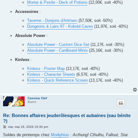
Mortar & Pestle - Deck of Potions
(12,00€, soit -40%)
Accessoires
:
Taverne - Donjons d'Arkham
(57,50€, soit -50%)
Dungeons & Lairs 87 - Kobold Caves
(11,97€, soit -40%)
Absolute Power
:
Absolute Power - Custom Dice Set
(11,17€, soit -30%)
Absolute Power - Cardboard Minis
(25,16€, soit -30%)
Kinless
:
Kinless - Poster Map
(13,17€, soit -40%)
Kinless - Character Sheets
(6,57€, soit -40%)
Kinless - Quick Reference Screen
(13,17€, soit -40%)
Cassius Clef
Banni
Re: Bonnes affaires jeuderôlesques et aubaines (eau bénite
?)
M
mar. mai 19, 2026 10:30 pm
e
s
Soldes de printemps chez
Modiphius
:
Acthung! Cthulhu, Fallout, Star
s