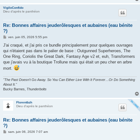
VigiloConfido
Dieu d'après le panthéon
Re: Bonnes affaires jeuderôlesques et aubaines (eau bénite
?)
M
ven. juin 05, 2026 5:55 pm
e
s
J'ai craqué, et j'ai pris ce bundle principalement pour quelques ouvrages
s
qui n'étaient pas dans le palier de base : Outgunned Superheroes, The
a
g
One Ring, Coriolis the Great Dark, Fantasy Age v2 et, euh, Transformers
e
que j'avais vu à la boutique Trollune mais qui était un peu cher en arbre
mort.
"The Past Doesn’t Go Away. So You Can Either Live With It Forever…Or Do Something
About It."
Bucky Barnes,
Thunderbolts
Florentbzh
Dieu d'après le panthéon
Re: Bonnes affaires jeuderôlesques et aubaines (eau bénite
?)
M
sam. juin 06, 2026 7:07 am
e
s