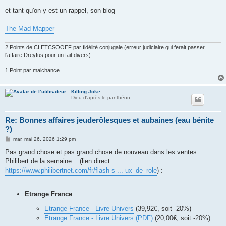
et tant qu'on y est un rappel, son blog
The Mad Mapper
2 Points de CLETCSOOEF par fidélité conjugale (erreur judiciaire qui ferait passer
l'affaire Dreyfus pour un fait divers)
1 Point par malchance
Killing Joke
Dieu d'après le panthéon
Re: Bonnes affaires jeuderôlesques et aubaines (eau bénite
?)
M
mar. mai 26, 2026 1:29 pm
e
s
Pas grand chose et pas grand chose de nouveau dans les ventes
s
Philibert de la semaine... (lien direct :
a
g
https://www.philibertnet.com/fr/flash-s ... ux_de_role
) :
e
Etrange France
:
Etrange France - Livre Univers
(39,92€, soit -20%)
Etrange France - Livre Univers (PDF)
(20,00€, soit -20%)