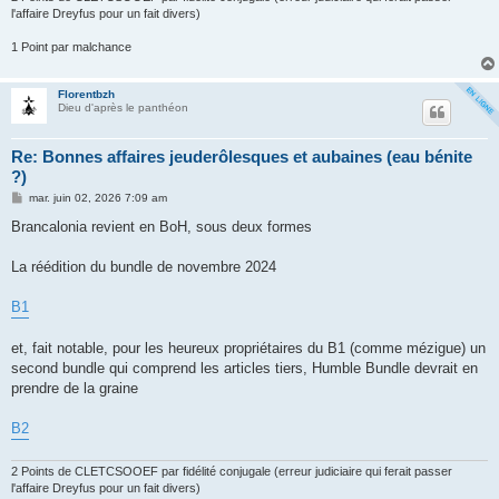
l'affaire Dreyfus pour un fait divers)
1 Point par malchance
Florentbzh
Dieu d'après le panthéon
Re: Bonnes affaires jeuderôlesques et aubaines (eau bénite
?)
M
mar. juin 02, 2026 7:09 am
e
s
Brancalonia revient en BoH, sous deux formes
s
a
g
La réédition du bundle de novembre 2024
e
B1
et, fait notable, pour les heureux propriétaires du B1 (comme mézigue) un
second bundle qui comprend les articles tiers, Humble Bundle devrait en
prendre de la graine
B2
2 Points de CLETCSOOEF par fidélité conjugale (erreur judiciaire qui ferait passer
l'affaire Dreyfus pour un fait divers)