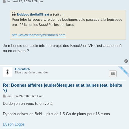
M
lun. mai 25, 2026 9:29 pm
e
s
s
Nobboc theHalfGreat
a écrit :
↑
a
g
Pour fêter la réouverture de nos boutiques et le passage à la logistique
e
pro: 25% sur les
Knock!
et les bestiares.
http://www.themerrymushmen.com
Je rebondis sur cette info : le projet des Knock! en VF c'est abandonné
ou ca arrivera ?
Florentbzh
Dieu d'après le panthéon
Re: Bonnes affaires jeuderôlesques et aubaines (eau bénite
?)
M
mar. mai 26, 2026 6:51 am
e
s
Du donjon en veux-tu en voilà
s
a
g
Dyson's delves en BoH....plus de 1.5 Go de plans pour 18 euros
e
Dyson Logos