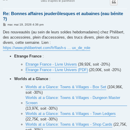
Dieu d'après le panthéon
Re: Bonnes affaires jeuderôlesques et aubaines (eau bénite
?)
M
mar. mai 19, 2026 4:36 pm
e
s
Des nouveautés (au sein de leurs soldes hebdomadaires) chez Philibert,
s
des accessoires, plein d'accessoires, des trucs divers, plein de trucs
a
g
divers, cette semaine. Lien :
e
https://www.philibertnet.com/fr/flash-s ... ux_de_role
Etrange France
:
Etrange France - Livre Univers
(39,92€, soit -20%)
Etrange France - Livre Univers (PDF)
(20,00€, soit -20%)
Worlds at a Glance
:
Worlds at a Glance: Towns & Villages - Box Set
(104,96€,
soit -30%)
Worlds at a Glance: Towns & Villages - Dungeon Master
Screen
(13,97€, soit -30%)
Worlds at a Glance: Towns & Villages - Town Ledgers
(22,75€, soit -30%)
Worlds at a Glance: Towns & Villages - Shop Cards
(22,75€,
soit -30%)