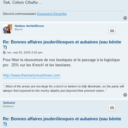
Trek, Cohors Cthulhu
...
a
g
e
Discord communautaire
Runequest Glorantha
Nobboc theHalfGreat
Banni
Re: Bonnes affaires jeuderôlesques et aubaines (eau bénite
?)
M
lun. mai 25, 2026 2:02 pm
e
s
Pour fêter la réouverture de nos boutiques et le passage à la logistique
s
pro: 25% sur les
Knock!
et les bestiares.
a
g
e
http://www.themerrymushmen.com
"..Most of the areas are too large for a torch or lantern to fully illuminate, so the party will
always feel exposed to the murky depths just beyond their present vision.."
TalGaliel
Zelateur
Re: Bonnes affaires jeuderôlesques et aubaines (eau bénite
?)