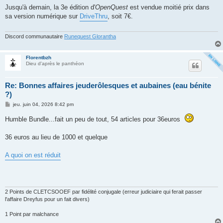
s
Jusqu'à demain, la 3e édition d'
OpenQuest
est vendue moitié prix dans
s
sa version numérique sur
DriveThru
, soit 7€.
a
g
e
Discord communautaire
Runequest Glorantha
Florentbzh
Dieu d'après le panthéon
Re: Bonnes affaires jeuderôlesques et aubaines (eau bénite
?)
M
jeu. juin 04, 2026 8:42 pm
e
s
Humble Bundle...fait un peu de tout, 54 articles pour 36euros
s
a
g
36 euros au lieu de 1000 et quelque
e
A quoi on est réduit
2 Points de CLETCSOOEF par fidélité conjugale (erreur judiciaire qui ferait passer
l'affaire Dreyfus pour un fait divers)
1 Point par malchance