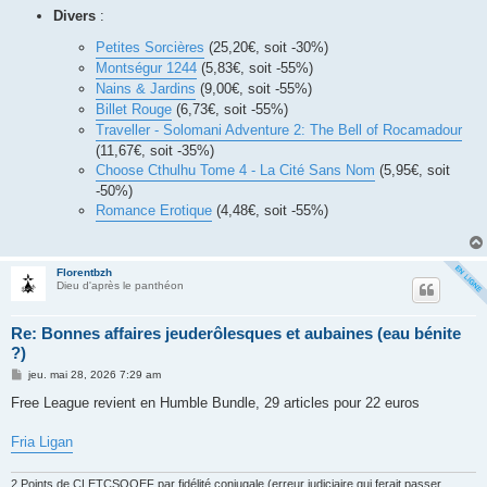
Divers
:
Petites Sorcières
(25,20€, soit -30%)
Montségur 1244
(5,83€, soit -55%)
Nains & Jardins
(9,00€, soit -55%)
Billet Rouge
(6,73€, soit -55%)
Traveller - Solomani Adventure 2: The Bell of Rocamadour
(11,67€, soit -35%)
Choose Cthulhu Tome 4 - La Cité Sans Nom
(5,95€, soit
-50%)
Romance Erotique
(4,48€, soit -55%)
Florentbzh
Dieu d'après le panthéon
Re: Bonnes affaires jeuderôlesques et aubaines (eau bénite
?)
M
jeu. mai 28, 2026 7:29 am
e
s
Free League revient en Humble Bundle, 29 articles pour 22 euros
s
a
g
Fria Ligan
e
2 Points de CLETCSOOEF par fidélité conjugale (erreur judiciaire qui ferait passer