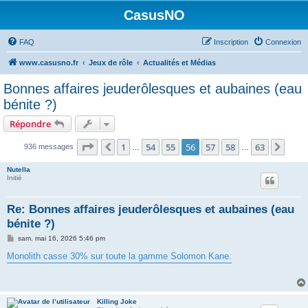
CasusNO
FAQ
Inscription
Connexion
www.casusno.fr
Jeux de rôle
Actualités et Médias
Bonnes affaires jeuderôlesques et aubaines (eau
bénite ?)
Répondre
Page
56
sur
63
1
54
55
56
57
58
63
Précédent
Suiv
936 messages
…
…
Nutella
Initié
Re: Bonnes affaires jeuderôlesques et aubaines (eau
bénite ?)
M
sam. mai 16, 2026 5:46 pm
e
s
Monolith casse 30% sur toute la gamme Solomon Kane.
s
a
g
e
Killing Joke