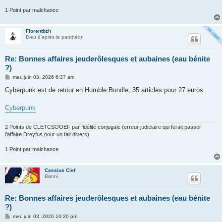
1 Point par malchance
Florentbzh
Dieu d'après le panthéon
Re: Bonnes affaires jeuderôlesques et aubaines (eau bénite
?)
M
mer. juin 03, 2026 6:37 am
e
s
Cyberpunk est de retour en Humble Bundle, 35 articles pour 27 euros
s
a
g
Cyberpunk
e
2 Points de CLETCSOOEF par fidélité conjugale (erreur judiciaire qui ferait passer
l'affaire Dreyfus pour un fait divers)
1 Point par malchance
Cassius Clef
Banni
Re: Bonnes affaires jeuderôlesques et aubaines (eau bénite
?)
M
mer. juin 03, 2026 10:26 pm
e