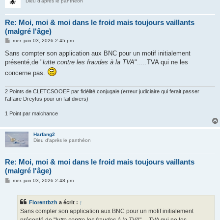
Dieu d'après le panthéon
Re: Moi, moi & moi dans le froid mais toujours vaillants
(malgré l'âge)
M
mer. juin 03, 2026 2:45 pm
e
s
Sans compter son application aux BNC pour un motif initialement
s
présenté,de "
lutte contre les fraudes à la TVA
".....TVA qui ne les
a
g
concerne pas.
e
2 Points de CLETCSOOEF par fidélité conjugale (erreur judiciaire qui ferait passer
l'affaire Dreyfus pour un fait divers)
1 Point par malchance
Harfang2
Dieu d'après le panthéon
Re: Moi, moi & moi dans le froid mais toujours vaillants
(malgré l'âge)
M
mer. juin 03, 2026 2:48 pm
e
s
s
Florentbzh
a écrit :
↑
a
g
Sans compter son application aux BNC pour un motif initialement
e