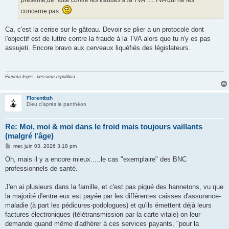
présenté,de "
lutte contre les fraudes à la TVA
".....TVA qui ne les
concerne pas.
Ca, c'est la cerise sur le gâteau. Devoir se plier a un protocole dont
l'objectif est de luttre contre la fraude à la TVA alors que tu n'y es pas
assujeti. Encore bravo aux cerveaux liquéfiés des législateurs.
Plurima leges, pessima republica
Florentbzh
Dieu d'après le panthéon
Re: Moi, moi & moi dans le froid mais toujours vaillants
(malgré l'âge)
M
mer. juin 03, 2026 3:18 pm
e
s
Oh, mais il y a encore mieux.....le cas "exemplaire" des BNC
s
professionnels de santé.
a
g
e
J'en ai plusieurs dans la famille, et c'est pas piqué des hannetons, vu que
la majorité d'entre eux est payée par les différentes caisses d'assurance-
maladie (à part les pédicures-podologues) et qu'ils émettent déjà leurs
factures électroniques (télétransmission par la carte vitale) on leur
demande quand même d'adhérer à ces services payants, "pour la