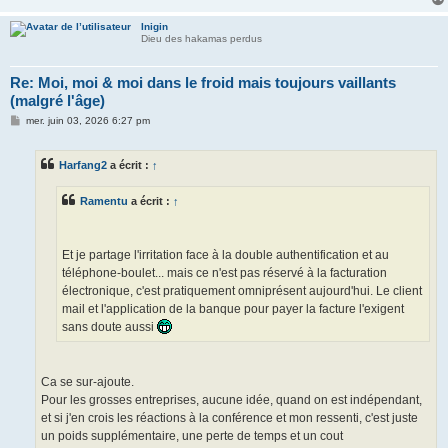
Inigin
Dieu des hakamas perdus
Re: Moi, moi & moi dans le froid mais toujours vaillants
(malgré l'âge)
M
mer. juin 03, 2026 6:27 pm
e
s
s
Harfang2
a écrit :
↑
a
g
e
Ramentu
a écrit :
↑
Et je partage l'irritation face à la double authentification et au
téléphone-boulet... mais ce n'est pas réservé à la facturation
électronique, c'est pratiquement omniprésent aujourd'hui. Le client
mail et l'application de la banque pour payer la facture l'exigent
sans doute aussi
Ca se sur-ajoute.
Pour les grosses entreprises, aucune idée, quand on est indépendant,
et si j'en crois les réactions à la conférence et mon ressenti, c'est juste
un poids supplémentaire, une perte de temps et un cout