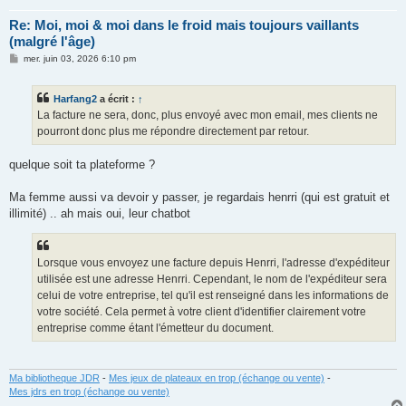
Re: Moi, moi & moi dans le froid mais toujours vaillants
(malgré l'âge)
M
mer. juin 03, 2026 6:10 pm
e
s
s
Harfang2
a écrit :
↑
a
g
La facture ne sera, donc, plus envoyé avec mon email, mes clients ne
e
pourront donc plus me répondre directement par retour.
quelque soit ta plateforme ?
Ma femme aussi va devoir y passer, je regardais henrri (qui est gratuit et
illimité) .. ah mais oui, leur chatbot
Lorsque vous envoyez une facture depuis Henrri, l'adresse d'expéditeur
utilisée est une adresse Henrri. Cependant, le nom de l'expéditeur sera
celui de votre entreprise, tel qu'il est renseigné dans les informations de
votre société. Cela permet à votre client d'identifier clairement votre
entreprise comme étant l'émetteur du document.
Ma bibliotheque JDR
-
Mes jeux de plateaux en trop (échange ou vente)
-
Mes jdrs en trop (échange ou vente)