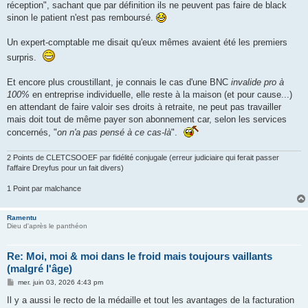
réception", sachant que par définition ils ne peuvent pas faire de black
sinon le patient n'est pas remboursé.
Un expert-comptable me disait qu'eux mêmes avaient été les premiers
surpris.
Et encore plus croustillant, je connais le cas d'une BNC
invalide pro
à
100%
en entreprise individuelle, elle reste à la maison (et pour cause...)
en attendant de faire valoir ses droits à retraite, ne peut pas travailler
mais doit tout de même payer son abonnement car, selon les services
concernés, "
on n'a pas pensé à ce cas-là
".
2 Points de CLETCSOOEF par fidélité conjugale (erreur judiciaire qui ferait passer
l'affaire Dreyfus pour un fait divers)
1 Point par malchance
Ramentu
Dieu d'après le panthéon
Re: Moi, moi & moi dans le froid mais toujours vaillants
(malgré l'âge)
M
mer. juin 03, 2026 4:43 pm
e
s
Il y a aussi le recto de la médaille et tout les avantages de la facturation
s