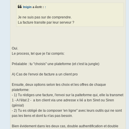
g
e
Inigin
a écrit :
↑
Je ne suis pas sur de comprendre.
La facture transite par leur serveur ?
Oui.
Le process, tel que je l'ai compris:
Préalable : tu "choisis" une plateforme (et c'est la jungle)
A) Cas de l'envoi de facture a un client pro
Ensuite, deux options selon tes choix et les offres de chaque
plateforme:
- 1) Tu rédiges une facture, l'envoi sur la palteforme qui, elle la transmet
1 - A l'état 2 - a ton client via une adresse x lié a ton Siret ou Siren
(génial)
- 2) Tu es obligé de la composer 'en ligne" avec leurs outils qui ne sont
pas les tiens et dont tu n'as pas besoin.
Bien évidement dans les deux cas, double authentification et double