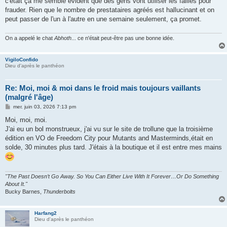
c'était ça me semble évident que des gens vont utiliser les failles pour
frauder. Rien que le nombre de prestataires agréés est hallucinant et on
peut passer de l'un à l'autre en une semaine seulement, ça promet.
On a appelé le chat
Abhoth
... ce n'était peut-être pas une bonne idée.
VigiloConfido
Dieu d'après le panthéon
Re: Moi, moi & moi dans le froid mais toujours vaillants
(malgré l'âge)
M
mer. juin 03, 2026 7:13 pm
e
s
Moi, moi, moi.
s
J'ai eu un bol monstrueux, j'ai vu sur le site de trollune que la troisième
a
g
édition en VO de Freedom City pour Mutants and Masterminds,était en
e
solde, 30 minutes plus tard. J'étais à la boutique et il est entre mes mains
"The Past Doesn’t Go Away. So You Can Either Live With It Forever…Or Do Something
About It."
Bucky Barnes,
Thunderbolts
Harfang2
Dieu d'après le panthéon