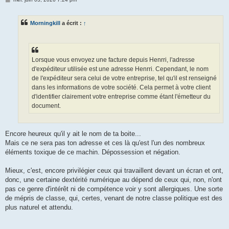
e
s
s
Morningkill
a écrit :
↑
a
g
e
Lorsque vous envoyez une facture depuis Henrri, l'adresse
d'expéditeur utilisée est une adresse Henrri. Cependant, le nom
de l'expéditeur sera celui de votre entreprise, tel qu'il est renseigné
dans les informations de votre société. Cela permet à votre client
d'identifier clairement votre entreprise comme étant l'émetteur du
document.
Encore heureux qu'il y ait le nom de ta boite...
Mais ce ne sera pas ton adresse et ces là qu'est l'un des nombreux
éléments toxique de ce machin. Dépossession et négation.
Mieux, c'est, encore privilégier ceux qui travaillent devant un écran et ont,
donc, une certaine dextérité numérique au dépend de ceux qui, non, n'ont
pas ce genre d'intérêt ni de compétence voir y sont allergiques. Une sorte
de mépris de classe, qui, certes, venant de notre classe politique est des
plus naturel et attendu.