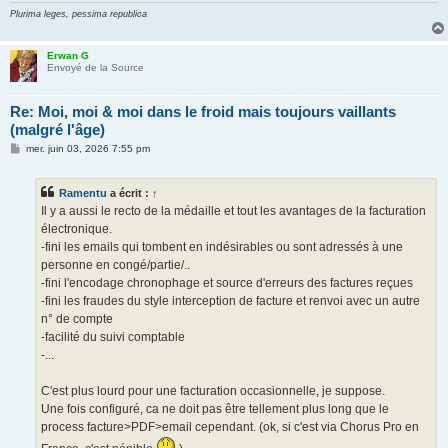
Plurima leges, pessima republica
Erwan G
Envoyé de la Source
Re: Moi, moi & moi dans le froid mais toujours vaillants
(malgré l'âge)
M
mer. juin 03, 2026 7:55 pm
e
s
s
Ramentu
a écrit :
↑
a
g
Il y a aussi le recto de la médaille et tout les avantages de la facturation
e
électronique.
-fini les emails qui tombent en indésirables ou sont adressés à une
personne en congé/partie/..
-fini l'encodage chronophage et source d'erreurs des factures reçues
-fini les fraudes du style interception de facture et renvoi avec un autre
n° de compte
-facilité du suivi comptable
-...
C'est plus lourd pour une facturation occasionnelle, je suppose.
Une fois configuré, ca ne doit pas être tellement plus long que le
process facture>PDF>email cependant. (ok, si c'est via Chorus Pro en