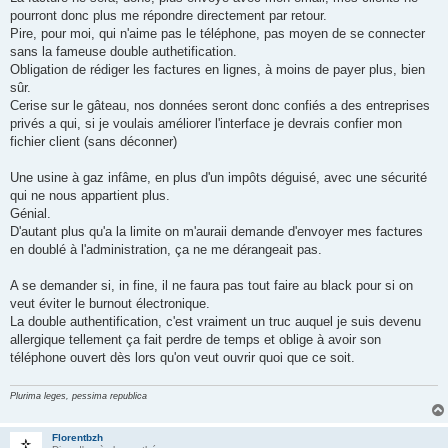
pourront donc plus me répondre directement par retour.
Pire, pour moi, qui n'aime pas le téléphone, pas moyen de se connecter
sans la fameuse double authetification.
Obligation de rédiger les factures en lignes, à moins de payer plus, bien
sûr.
Cerise sur le gâteau, nos données seront donc confiés a des entreprises
privés a qui, si je voulais améliorer l'interface je devrais confier mon
fichier client (sans déconner)
Une usine à gaz infâme, en plus d'un impôts déguisé, avec une sécurité
qui ne nous appartient plus.
Génial.
D'autant plus qu'a la limite on m'auraii demande d'envoyer mes factures
en doublé à l'administration, ça ne me dérangeait pas.
A se demander si, in fine, il ne faura pas tout faire au black pour si on
veut éviter le burnout électronique.
La double authentification, c'est vraiment un truc auquel je suis devenu
allergique tellement ça fait perdre de temps et oblige à avoir son
téléphone ouvert dès lors qu'on veut ouvrir quoi que ce soit.
Plurima leges, pessima republica
Florentbzh