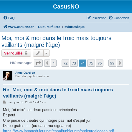
CasusNO
FAQ
Inscription
Connexion
www.casusno.fr
Culture rôliste
Médiathèque
Moi, moi & moi dans le froid mais toujours
vaillants (malgré l'âge)
Verrouillé
Page
74
sur
99
1
72
73
74
75
76
99
Précédent
Suiv
1482 messages
…
…
Ange Gardien
Dieu du psychonautisme
Re: Moi, moi & moi dans le froid mais toujours
vaillants (malgré l'âge)
M
mer. juin 03, 2026 12:47 am
e
s
Moi, j'ai mixé les deux passions principales.
s
Et pouf.
a
g
Une pièce de théâtre qui intègre pas mal d'esprit jdr
e
Dispo gratos ici. (ou dans ma signature)
https://www.lapagedujour.net/essai/unbleuprofondeurdelocean.pdf