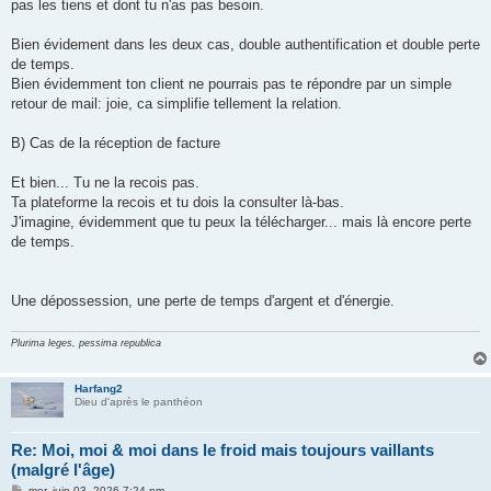
pas les tiens et dont tu n'as pas besoin.
Bien évidement dans les deux cas, double authentification et double perte
de temps.
Bien évidemment ton client ne pourrais pas te répondre par un simple
retour de mail: joie, ca simplifie tellement la relation.
B) Cas de la réception de facture
Et bien... Tu ne la recois pas.
Ta plateforme la recois et tu dois la consulter là-bas.
J'imagine, évidemment que tu peux la télécharger... mais là encore perte
de temps.
Une dépossession, une perte de temps d'argent et d'énergie.
Plurima leges, pessima republica
Harfang2
Dieu d'après le panthéon
Re: Moi, moi & moi dans le froid mais toujours vaillants
(malgré l'âge)
M
mer. juin 03, 2026 7:24 pm