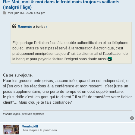
Re: Moi, moi & moi dans le froid mais toujours vaillants
(malgré l'âge)
M
mer. juin 03, 2026 4:54 pm
e
s
s
Ramentu
a écrit :
↑
a
g
e
Et je partage l'irritation face à la double authentification et au téléphone-
boulet... mais ce n'est pas réservé à la facturation électronique, c'est
pratiquement omniprésent aujourd'hui. Le client mail et l'application de
la banque pour payer la facture l'exigent sans doute aussi
Ca se sur-ajoute.
Pour les grosses entreprises, aucune idée, quand on est indépendant, et
si j'en crois les réactions à la conférence et mon ressenti, c'est juste un
poids supplémentaire, une perte de temps et un cout supplémentaire.
le plus drôle c'est les gars qui te disent " il suffit de transférer votre fichier
client"... Mais d'où je te fais confiance?
Plurima leges, pessima republica
Morningkill
Dieu d'après le panthéon