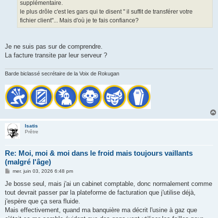
supplémentaire.
le plus drôle c'est les gars qui te disent " il suffit de transférer votre
fichier client"... Mais d'où je te fais confiance?
Je ne suis pas sur de comprendre.
La facture transite par leur serveur ?
Barde biclassé secrétaire de la Voix de Rokugan
Isatis
Prêtre
Re: Moi, moi & moi dans le froid mais toujours vaillants
(malgré l'âge)
M
mer. juin 03, 2026 6:48 pm
e
s
Je bosse seul, mais j'ai un cabinet comptable, donc normalement comme
s
tout devrait passer par la plateforme de facturation que j'utilise déjà,
a
g
j'espère que ça sera fluide.
e
Mais effectivement, quand ma banquière ma décrit l'usine à gaz que