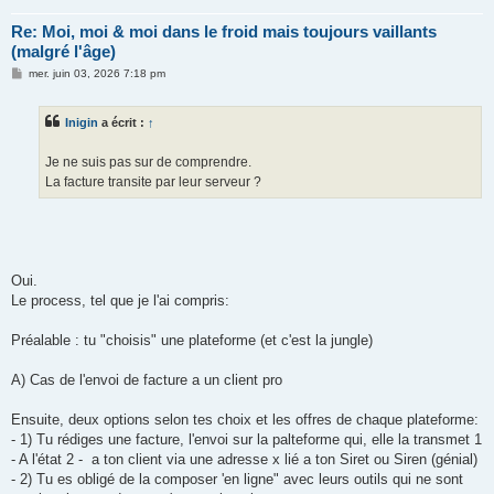
Re: Moi, moi & moi dans le froid mais toujours vaillants
(malgré l'âge)
M
mer. juin 03, 2026 7:18 pm
e
s
s
Inigin
a écrit :
↑
a
g
e
Je ne suis pas sur de comprendre.
La facture transite par leur serveur ?
Oui.
Le process, tel que je l'ai compris:
Préalable : tu "choisis" une plateforme (et c'est la jungle)
A) Cas de l'envoi de facture a un client pro
Ensuite, deux options selon tes choix et les offres de chaque plateforme:
- 1) Tu rédiges une facture, l'envoi sur la palteforme qui, elle la transmet 1
- A l'état 2 - a ton client via une adresse x lié a ton Siret ou Siren (génial)
- 2) Tu es obligé de la composer 'en ligne" avec leurs outils qui ne sont