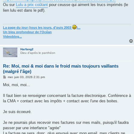
Ou sur
Lulu a prix coûtant
pour ceusse qui aiment les trucs imprimés (le
lien lulu est dans le pdf).
La page du jour (tous les jours, d'puis 2003
)...
Un bleu profondeur de l'Océan
Videoblog...
Harfang2
Dieu d'après le panthéon
Re: Moi, moi & moi dans le froid mais toujours vaillants
(malgré l'âge)
M
mer. juin 03, 2026 2:31 pm
e
s
Moi, moi, moi...
s
a
g
Il faut bien se renseigner concernant la facture électronique. Conférence à
e
la CMA + contact avec les impôts + contact avec l'une des boites.
Je suis écoeuré.
Je ne pourrais plus recevoir mes factures sur mes mails, puisqu'il faudra
passer par une interfance "agrée"
La facture ne sera, donc, plus envoyé avec mon email, mes clients ne