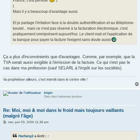
France, c'est pénible
).
(
Mais il y a beaucoup d'avantage aussi.
Et je partage l'irritation face à la double authentification et au téléphone-
boulet... mais ce n'est pas réservé à la facturation électronique, c'est
pratiquement omniprésent aujourd'hui. Le client mail et l'application de
la banque pour payer la facture l'exigent sans doute aussi
Ça a plus d'inconvénients que d'avantages. Comme, par exemple, que la
TVA serait aussi exigible à l'émission de la facture. Ce qui n'est pas le
cas dans ma profession (sauf SELARL à l'impôt sur les sociétés).
Va prophétiser ailleurs, c'est interdit dans le centre ville !
Inigin
Dieu des hakamas perdus
Re: Moi, moi & moi dans le froid mais toujours vaillants
(malgré l'âge)
M
mer. juin 03, 2026 11:38 pm
e
s
s
Harfang2
a écrit :
↑
a