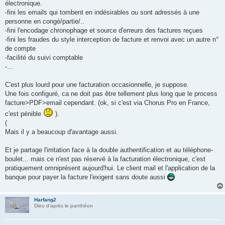
électronique.
a
g
-fini les emails qui tombent en indésirables ou sont adressés à une
e
personne en congé/partie/..
-fini l'encodage chronophage et source d'erreurs des factures reçues
-fini les fraudes du style interception de facture et renvoi avec un autre n°
de compte
-facilité du suivi comptable
-...
C'est plus lourd pour une facturation occasionnelle, je suppose.
Une fois configuré, ca ne doit pas être tellement plus long que le process
facture>PDF>email cependant. (ok, si c'est via Chorus Pro en France,
c'est pénible
).
(
Mais il y a beaucoup d'avantage aussi.
Et je partage l'irritation face à la double authentification et au téléphone-
boulet... mais ce n'est pas réservé à la facturation électronique, c'est
pratiquement omniprésent aujourd'hui. Le client mail et l'application de la
banque pour payer la facture l'exigent sans doute aussi
Harfang2
Dieu d'après le panthéon