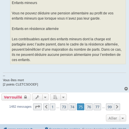
Enfants mineurs
Vous ne pouvez déduire une pension alimentaire au profit de vos
enfants mineurs que lorsque vous n’avez pas leur garde.
Enfants en résidence alternée
Les contribuables ayant des enfants mineurs dont la charge est
partagée avec l’autre parent, dans le cadre de la résidence alternée,
peuvent bénéficier d’une majoration du nombre de parts. Dans ce cas,
ils ne peuvent déduire aucune pension alimentaire pour l’entretien de
ces enfants.
--
Vous êtes mort
[2 points CLETCSOOEF]
Verrouillé
Page
75
sur
99
1
73
74
75
76
77
99
Précédent
Suiv
1482 messages
…
…
Aller