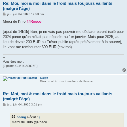
Re: Moi, moi & moi dans le froid mais toujours vaillants
(malgré l'âge)
M
jeu. juin 04, 2026 12:53 pm
e
s
Merci de l'info
@Rosco
.
s
a
g
[ajout de 14h15] Bon, je ne vais pas pouvoir me déclarer parent isolé pour
e
2024 parce qu'on n'était pas séparés au 1er janvier. Mais pour 2025, au
lieu de devoir 200 EUR au Trésor public (après prélèvement à la source),
ils vont me rembourser 600 EUR (environ).
--
Vous êtes mort
[2 points CLETCSOOEF]
Go@t
Dieu du rabin zombi cracheur de flamme
Re: Moi, moi & moi dans le froid mais toujours vaillants
(malgré l'âge)
M
jeu. juin 04, 2026 3:01 pm
e
s
s
cdang
a écrit :
↑
a
g
Merci de l'info @Rosco.
e