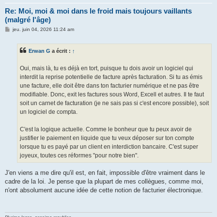
Re: Moi, moi & moi dans le froid mais toujours vaillants
(malgré l'âge)
M
jeu. juin 04, 2026 11:24 am
e
s
s
Erwan G
a écrit :
↑
a
g
e
Oui, mais là, tu es déjà en tort, puisque tu dois avoir un logiciel qui
interdit la reprise potentielle de facture après facturation. Si tu as émis
une facture, elle doit être dans ton facturier numérique et ne pas être
modifiable. Donc, exit les factures sous Word, Excell et autres. Il te faut
soit un carnet de facturation (je ne sais pas si c'est encore possible), soit
un logiciel de compta.
C'est la logique actuelle. Comme le bonheur que tu peux avoir de
justifier le paiement en liquide que tu veux déposer sur ton compte
lorsque tu es payé par un client en interdiction bancaire. C'est super
joyeux, toutes ces réformes "pour notre bien".
J'en viens a me dire qu'il est, en fait, impossible d'être vraiment dans le
cadre de la loi. Je pense que la plupart de mes collègues, comme moi,
n'ont absolument aucune idée de cette notion de facturier électronique.