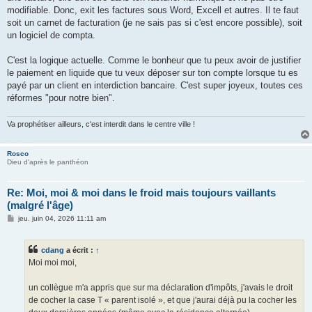
modifiable. Donc, exit les factures sous Word, Excell et autres. Il te faut
soit un carnet de facturation (je ne sais pas si c'est encore possible), soit
un logiciel de compta.
C'est la logique actuelle. Comme le bonheur que tu peux avoir de justifier
le paiement en liquide que tu veux déposer sur ton compte lorsque tu es
payé par un client en interdiction bancaire. C'est super joyeux, toutes ces
réformes "pour notre bien".
Va prophétiser ailleurs, c'est interdit dans le centre ville !
Rosco
Dieu d'après le panthéon
Re: Moi, moi & moi dans le froid mais toujours vaillants
(malgré l'âge)
M
jeu. juin 04, 2026 11:11 am
e
s
s
cdang
a écrit :
↑
a
g
Moi moi moi,
e
un collègue m'a appris que sur ma déclaration d'impôts, j'avais le droit
de cocher la case T « parent isolé », et que j'aurai déjà pu la cocher les