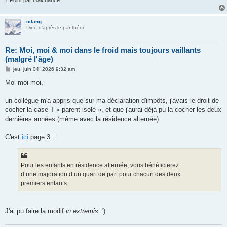
1 Point par malchance
cdang
Dieu d'après le panthéon
Re: Moi, moi & moi dans le froid mais toujours vaillants
(malgré l'âge)
M
jeu. juin 04, 2026 9:32 am
e
s
Moi moi moi,
s
a
g
un collègue m'a appris que sur ma déclaration d'impôts, j'avais le droit de
e
cocher la case T « parent isolé », et que j'aurai déjà pu la cocher les deux
dernières années (même avec la résidence alternée).
C'est
ici
page 3 :
Pour les enfants en résidence alternée, vous bénéficierez
d’une majoration d’un quart de part pour chacun des deux
premiers enfants.
J'ai pu faire la modif
in extremis
:')