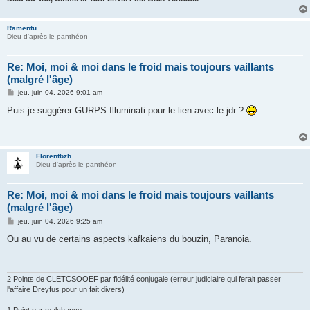
Ramentu
Dieu d'après le panthéon
Re: Moi, moi & moi dans le froid mais toujours vaillants
(malgré l'âge)
M
jeu. juin 04, 2026 9:01 am
e
s
Puis-je suggérer GURPS Illuminati pour le lien avec le jdr ?
s
a
g
e
Florentbzh
Dieu d'après le panthéon
Re: Moi, moi & moi dans le froid mais toujours vaillants
(malgré l'âge)
M
jeu. juin 04, 2026 9:25 am
e
s
Ou au vu de certains aspects kafkaiens du bouzin, Paranoia.
s
a
g
e
2 Points de CLETCSOOEF par fidélité conjugale (erreur judiciaire qui ferait passer
l'affaire Dreyfus pour un fait divers)