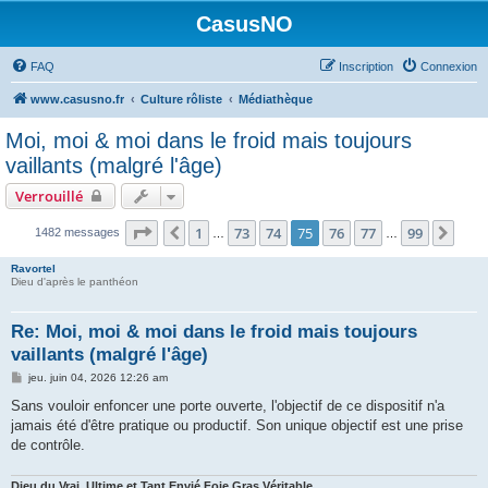
CasusNO
FAQ
Inscription
Connexion
www.casusno.fr
Culture rôliste
Médiathèque
Moi, moi & moi dans le froid mais toujours
vaillants (malgré l'âge)
Verrouillé
Page
75
sur
99
1
73
74
75
76
77
99
Précédent
Suiv
1482 messages
…
…
Ravortel
Dieu d'après le panthéon
Re: Moi, moi & moi dans le froid mais toujours
vaillants (malgré l'âge)
M
jeu. juin 04, 2026 12:26 am
e
s
Sans vouloir enfoncer une porte ouverte, l'objectif de ce dispositif n'a
s
jamais été d'être pratique ou productif. Son unique objectif est une prise
a
g
de contrôle.
e
Dieu du Vrai, Ultime et Tant Envié Foie Gras Véritable