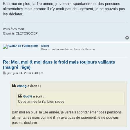
Bah moi en plus, la 1re année, je versais spontanément des pensions
alimentaires mais comme il n'y avait pas de jugement, je ne pouvais pas
les déclarer...
--
Vous êtes mort
[2 points CLETCSOOEF]
Go@t
Dieu du rabin zombi cracheur de flamme
Re: Moi, moi & moi dans le froid mais toujours vaillants
(malgré l'âge)
M
jeu. juin 04, 2026 4:40 pm
e
s
s
cdang
a écrit :
↑
a
g
e
Go@t
a écrit :
↑
Cette année la j'ai bien raqué
Bah moi en plus, la 1re année, je versais spontanément des pensions
alimentaires mais comme il n'y avait pas de jugement, je ne pouvais
pas les déclarer...