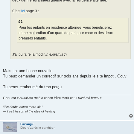
deux dernières années (même avec la résidence alternée).
C'est
ici
page 3 :
Pour les enfants en résidence alternée, vous bénéficierez
d’une majoration d’un quart de part pour chacun des deux
premiers enfants.
J'ai pu faire la modif
in extremis
:')
Mais j ai une bonne nouvelle,
Tu peux demander un correctif sur trois ans depuis le site impot . Gouv
Tu seras remboursé du trop perçu
Gork est
« brutal mè ruzé »
et son frère Mork est
« ruzé mè brutal »
‘If in doubt, serve more ale.’
— First lesson of the rites of healing
Harfang2
Dieu d'après le panthéon