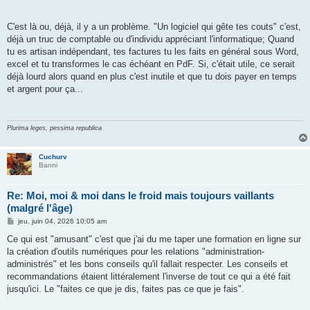
C'est là ou, déjà, il y a un problème. "Un logiciel qui gête tes couts" c'est,
déjà un truc de comptable ou d'individu appréciant l'informatique; Quand
tu es artisan indépendant, tes factures tu les faits en général sous Word,
excel et tu transformes le cas échéant en PdF. Si, c'était utile, ce serait
déjà lourd alors quand en plus c'est inutile et que tu dois payer en temps
et argent pour ça...
Plurima leges, pessima republica
Cuchurv
Banni
Re: Moi, moi & moi dans le froid mais toujours vaillants
(malgré l'âge)
M
jeu. juin 04, 2026 10:05 am
e
s
Ce qui est "amusant" c'est que j'ai du me taper une formation en ligne sur
s
la création d'outils numériques pour les relations "administration-
a
g
administrés" et les bons conseils qu'il fallait respecter. Les conseils et
e
recommandations étaient littéralement l'inverse de tout ce qui a été fait
jusqu'ici. Le "faites ce que je dis, faites pas ce que je fais".