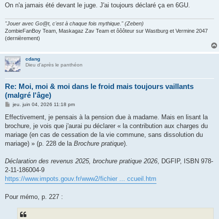
On n'a jamais été devant le juge. J'ai toujours déclaré ça en 6GU.
"Jouer avec Go@t, c'est à chaque fois mythique." (Zeben)
ZombieFanBoy Team, Maskagaz Zav Team et ôôôteur sur Wastburg et Vermine 2047
(dernièrement)
cdang
Dieu d'après le panthéon
Re: Moi, moi & moi dans le froid mais toujours vaillants
(malgré l'âge)
M
jeu. juin 04, 2026 11:18 pm
e
s
Effectivement, je pensais à la pension due à madame. Mais en lisant la
s
brochure, je vois que j'aurai pu déclarer « la contribution aux charges du
a
g
mariage (en cas de cessation de la vie commune, sans dissolution du
e
mariage) » (p. 228 de la
Brochure pratique
).
Déclaration des revenus 2025, brochure pratique 2026
, DGFIP, ISBN 978-
2-11-186004-9
https://www.impots.gouv.fr/www2/fichier ... ccueil.htm
Pour mémo, p. 227 :