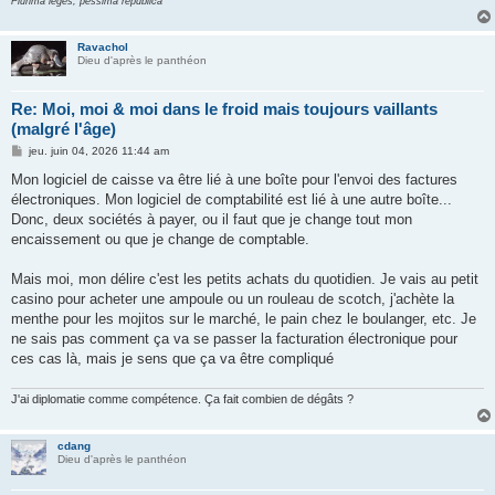
Plurima leges, pessima republica
Ravachol
Dieu d'après le panthéon
Re: Moi, moi & moi dans le froid mais toujours vaillants
(malgré l'âge)
M
jeu. juin 04, 2026 11:44 am
e
s
Mon logiciel de caisse va être lié à une boîte pour l'envoi des factures
s
électroniques. Mon logiciel de comptabilité est lié à une autre boîte...
a
g
Donc, deux sociétés à payer, ou il faut que je change tout mon
e
encaissement ou que je change de comptable.
Mais moi, mon délire c'est les petits achats du quotidien. Je vais au petit
casino pour acheter une ampoule ou un rouleau de scotch, j'achète la
menthe pour les mojitos sur le marché, le pain chez le boulanger, etc. Je
ne sais pas comment ça va se passer la facturation électronique pour
ces cas là, mais je sens que ça va être compliqué
J'ai diplomatie comme compétence. Ça fait combien de dégâts ?
cdang
Dieu d'après le panthéon