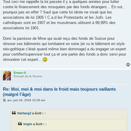
Tout ceci me rappelle la loi passée il y a quelques années pour lutter
contre le financement des mosquées par des fonds étrangers... En soi,
pourquoi pas en effet ? Sauf que cette loi idiote ne visait que les
associations de loi 1905 ! C.a.d les Protestants et les Juifs. Les
catholiques sont en 1907 et les musulmans utilisent à 99,99% des
associations loi 1901.
Donc la paroisse de Mme qui avait reçu des fonds de Suisse pour
rénover ses bâtiments qui tombaient en ruine (et vu le bâtiment en style
néo-gothique c'était quand même bien dommage) a du engager un expert
pour certifier/superviser tout ça et une partie des fonds a donc servi pour
rémunérer cet expert...
Erwan G
Envoyé de la Source
Re: Moi, moi & moi dans le froid mais toujours vaillants
(malgré l'âge)
M
jeu. juin 04, 2026 10:28 am
e
s
s
Harfang2
a écrit :
↑
a
g
e
Inigin
a écrit :
↑