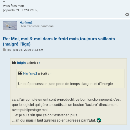
--
Vous êtes mort
[2 points CLETCSOOEF]
Harfang2
Dieu d'après le panthéon
Re: Moi, moi & moi dans le froid mais toujours vaillants
(malgré l'âge)
M
jeu. juin 04, 2026 9:33 am
e
s
s
Inigin
a écrit :
↑
a
g
e
Harfang2
a écrit :
↑
Une dépossession, une perte de temps d'argent et d'énergie.
ca a l'air complètement contre-productif. Le bon fonctionnement, c'est
que le logiciel qui gère tes coûts ait un bouton "facture" directement
avec publipostage mail.
... et je suis sûr que ça doit exister en plus.
... ah oui mais il faut qu'elles soient agréées par l'Etat.