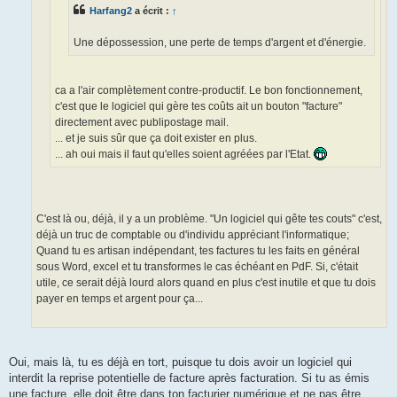
Harfang2
a écrit :
↑
Une dépossession, une perte de temps d'argent et d'énergie.
ca a l'air complètement contre-productif. Le bon fonctionnement,
c'est que le logiciel qui gère tes coûts ait un bouton "facture"
directement avec publipostage mail.
... et je suis sûr que ça doit exister en plus.
... ah oui mais il faut qu'elles soient agréées par l'Etat.
C'est là ou, déjà, il y a un problème. "Un logiciel qui gête tes couts" c'est,
déjà un truc de comptable ou d'individu appréciant l'informatique;
Quand tu es artisan indépendant, tes factures tu les faits en général
sous Word, excel et tu transformes le cas échéant en PdF. Si, c'était
utile, ce serait déjà lourd alors quand en plus c'est inutile et que tu dois
payer en temps et argent pour ça...
Oui, mais là, tu es déjà en tort, puisque tu dois avoir un logiciel qui
interdit la reprise potentielle de facture après facturation. Si tu as émis
une facture, elle doit être dans ton facturier numérique et ne pas être