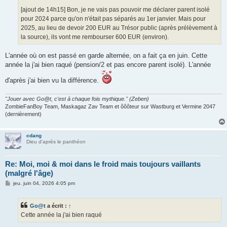
[ajout de 14h15] Bon, je ne vais pas pouvoir me déclarer parent isolé
pour 2024 parce qu'on n'était pas séparés au 1er janvier. Mais pour
2025, au lieu de devoir 200 EUR au Trésor public (après prélèvement à
la source), ils vont me rembourser 600 EUR (environ).
L'année où on est passé en garde alternée, on a fait ça en juin. Cette
année la j'ai bien raqué (pension/2 et pas encore parent isolé). L'année
d'après j'ai bien vu la différence.
"Jouer avec Go@t, c'est à chaque fois mythique." (Zeben)
ZombieFanBoy Team, Maskagaz Zav Team et ôôôteur sur Wastburg et Vermine 2047
(dernièrement)
cdang
Dieu d'après le panthéon
Re: Moi, moi & moi dans le froid mais toujours vaillants
(malgré l'âge)
M
jeu. juin 04, 2026 4:05 pm
e
s
s
Go@t
a écrit :
↑
a
g
Cette année la j'ai bien raqué
e