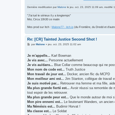
Dernière modification par
Malone
le jeu. oct. 23, 2025 11:09 am, modifié 1 
"J'ai tué le sérieux il y a longtemps"
Moi, Circa 10h30 ce matin
Mes prod sur Itch :
Malone77 - itch.io
(du Frontière, du Dredd et d'autr
Re: [CR] Tainted Justice Second Shot !
M
par
Malone
»
jeu. oct. 23, 2025 11:02 am
e
s
s
Je m'appelle...
Karl Bowman
a
g
Je vis avec...
Personne actuellement
e
Je vis au/dans...
Blue Collar comme beaucoup qui ne possèd
Mon nom de code est...
Truth Justice
Mon travail de jour est...
Docker, ancien flic du MCPD
Mon meilleur ami est...
Jim Stanton, collègue de travail 
Je suis motivé par...
Retrouver ma femme et ma fille, aide
Ma plus grande fierté est...
Avoir réussi sa remontée de m
tout espoir de les retrouver.
Ma plus grande peur est...
Que le monde autour de moi s'
Mon pire ennemi est...
Le lieutenant Wanders, un ancie
Ma Némésis est...
Budimir Horvat !
Ma classe est...
Le Soldat