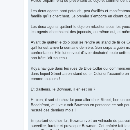
Police Department) se présentent au dojo et commencent à
Les deux agents sont patauds, peu éveillés et manifesteme
famille qu'ils cherchent. Le premier s’emporte en disant q
Les deux agents quittent le dojo en réfaction sous les ye
les agents cherchaient des japonais, ou même qui, et même s
Avant de quitter le dojo pour se rendre au stand de tir de
qu'il lui est arrivé la semaine dernière. Son corps a guéri m
confrontation. Elle lui en veut d'avoir déchaîné toute cette
son frère l'ait soutenu...
Koya navigue dans les rues de Blue Collar qui commencent à
dans lequel Street a son stand de tir. Celui-ci l'accueille en
comme toujours !
Et d'ailleurs, le Bowman, il en est où ?
Et bien, il sort de chez lui pour aller chez Street, bon un p
Beachfront, et il veut voir Bowman en personne ce soir po
recruté ces derniers mois !
En partant de chez lui, Bowman voit un véhicule de patroui
surveiller, fureter et provoquer Bowman. Cet enfoiré fait le