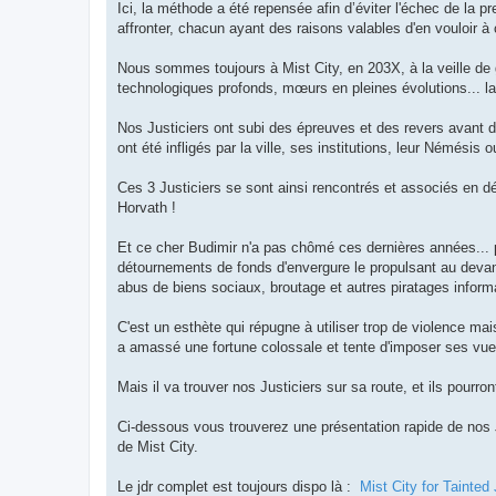
Ici, la méthode a été repensée afin d’éviter l'échec de la 
affronter, chacun ayant des raisons valables d'en vouloir à 
Nous sommes toujours à Mist City, en 203X, à la veille de
technologiques profonds, mœurs en pleines évolutions... la 
Nos Justiciers ont subi des épreuves et des revers avant 
ont été infligés par la ville, ses institutions, leur Némésis 
Ces 3 Justiciers se sont ainsi rencontrés et associés en d
Horvath !
Et ce cher Budimir n'a pas chômé ces dernières années... 
détournements de fonds d'envergure le propulsant au devan
abus de biens sociaux, broutage et autres piratages inform
C'est un esthète qui répugne à utiliser trop de violence mais
a amassé une fortune colossale et tente d'imposer ses vues 
Mais il va trouver nos Justiciers sur sa route, et ils pourront 
Ci-dessous vous trouverez une présentation rapide de nos J
de Mist City.
Le jdr complet est toujours dispo là :
Mist City for Tainte