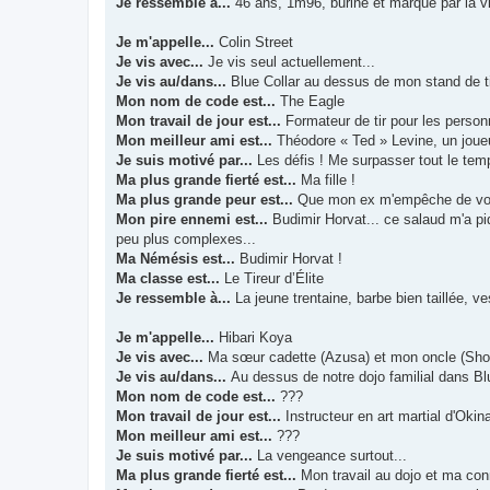
Je ressemble à...
46 ans, 1m96, buriné et marqué par la v
Je m'appelle...
Colin Street
Je vis avec...
Je vis seul actuellement...
Je vis au/dans...
Blue Collar au dessus de mon stand de t
Mon nom de code est...
The Eagle
Mon travail de jour est...
Formateur de tir pour les person
Mon meilleur ami est...
Théodore « Ted » Levine, un joueu
Je suis motivé par...
Les défis ! Me surpasser tout le temp
Ma plus grande fierté est...
Ma fille !
Ma plus grande peur est...
Que mon ex m'empêche de voir 
Mon pire ennemi est...
Budimir Horvat... ce salaud m'a pi
peu plus complexes...
Ma Némésis est...
Budimir Horvat !
Ma classe est...
Le Tireur d’Élite
Je ressemble à...
La jeune trentaine, barbe bien taillée, v
Je m'appelle...
Hibari Koya
Je vis avec...
Ma sœur cadette (Azusa) et mon oncle (Sho
Je vis au/dans...
Au dessus de notre dojo familial dans Bl
Mon nom de code est...
???
Mon travail de jour est...
Instructeur en art martial d'Oki
Mon meilleur ami est...
???
Je suis motivé par...
La vengeance surtout...
Ma plus grande fierté est...
Mon travail au dojo et ma co