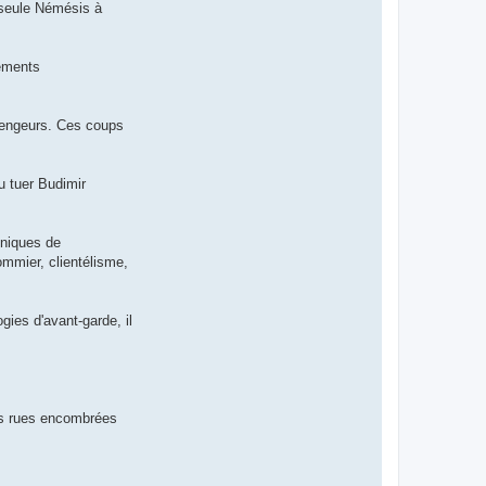
e seule Némésis à
gements
 vengeurs. Ces coups
u tuer Budimir
hniques de
mmier, clientélisme,
ogies d'avant-garde, il
les rues encombrées