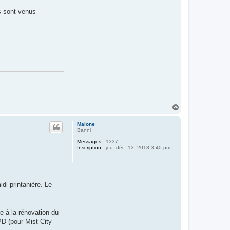
s sont venus
H
a
u
Malone
t
Banni
Messages :
1337
Inscription :
jeu. déc. 13, 2018 3:40 pm
di printanière. Le
le à la rénovation du
D (pour Mist City