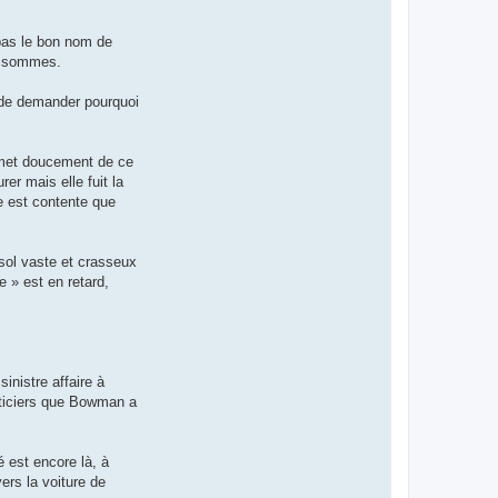
 pas le bon nom de
en sommes.
s de demander pourquoi
remet doucement de ce
rer mais elle fuit la
le est contente que
-sol vaste et crasseux
e » est en retard,
inistre affaire à
sticiers que Bowman a
 est encore là, à
ers la voiture de