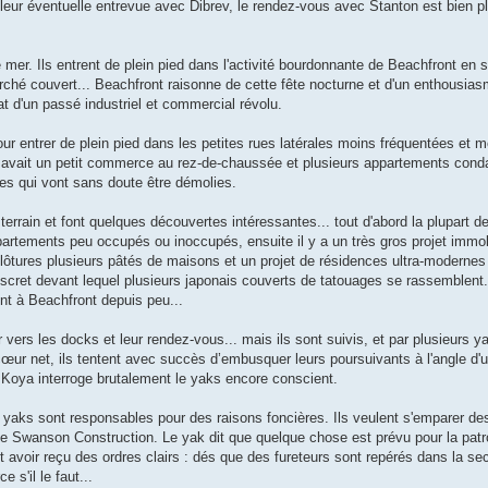
 leur éventuelle entrevue avec Dibrev, le rendez-vous avec Stanton est bien p
 mer. Ils entrent de plein pied dans l'activité bourdonnante de Beachfront en s
arché couvert... Beachfront raisonne de cette fête nocturne et d'un enthousiasm
at d'un passé industriel et commercial révolu.
our entrer de plein pied dans les petites rues latérales moins fréquentées et 
it avait un petit commerce au rez-de-chaussée et plusieurs appartements con
ties qui vont sans doute être démolies.
terrain et font quelques découvertes intéressantes... tout d'abord la plupart 
rtements peu occupés ou inoccupés, ensuite il y a un très gros projet immob
ôtures plusieurs pâtés de maisons et un projet de résidences ultra-modernes do
 discret devant lequel plusieurs japonais couverts de tatouages se rassemblent
ent à Beachfront depuis peu...
r vers les docks et leur rendez-vous... mais ils sont suivis, et par plusieurs y
cœur net, ils tentent avec succès d’embusquer leurs poursuivants à l'angle d'un
t. Koya interroge brutalement le yaks encore conscient.
 yaks sont responsables pour des raisons foncières. Ils veulent s'emparer des
 de Swanson Construction. Le yak dit que quelque chose est prévu pour la pat
it avoir reçu des ordres clairs : dés que des fureteurs sont repérés dans la sect
 s'il le faut...