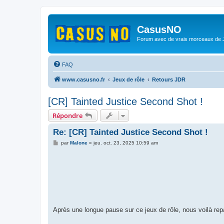
CasusNO
Forum avec de vrais morceaux de
FAQ
www.casusno.fr
Jeux de rôle
Retours JDR
[CR] Tainted Justice Second Shot !
Répondre
Re: [CR] Tainted Justice Second Shot !
M
par
Malone
»
jeu. oct. 23, 2025 10:59 am
e
s
s
a
g
e
Après une longue pause sur ce jeux de rôle, nous voilà repa