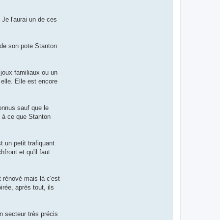
 Je l'aurai un de ces
e de son pote Stanton
ijoux familiaux ou un
 elle. Elle est encore
onnus sauf que le
e à ce que Stanton
 un petit trafiquant
front et qu'il faut
t rénové mais là c'est
rée, après tout, ils
n secteur très précis