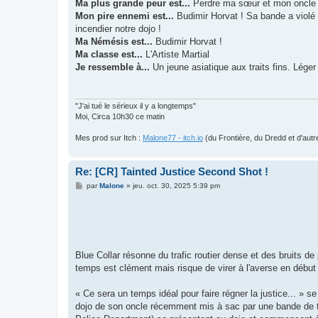
Ma plus grande peur est...
Perdre ma sœur et mon oncle
Mon pire ennemi est...
Budimir Horvat ! Sa bande a violé
incendier notre dojo !
Ma Némésis est...
Budimir Horvat !
Ma classe est...
L'Artiste Martial
Je ressemble à...
Un jeune asiatique aux traits fins. Léger
"J'ai tué le sérieux il y a longtemps"
Moi, Circa 10h30 ce matin
Mes prod sur Itch :
Malone77 - itch.io
(du Frontière, du Dredd et d'autr
Re: [CR] Tainted Justice Second Shot !
M
par
Malone
»
jeu. oct. 30, 2025 5:39 pm
e
s
s
a
g
e
Blue Collar résonne du trafic routier dense et des bruits de
temps est clément mais risque de virer à l'averse en début
« Ce sera un temps idéal pour faire régner la justice... » s
dojo de son oncle récemment mis à sac par une bande de t