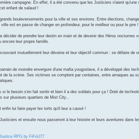
première campagne. En effet, il a été convenu que les Justiciers n'aient qu'un
cet enfant de salaud !
 grands bouleversements pour la ville et ses environs. Entre élections, chan
ville est en passe de changer en profondeur, pour le meilleur ou pour le pire !
de décider de prendre leur destin en main et de devenir des Héros nocturnes
ou encore leur propre famille.
écouvrant mutuellement leur déveine et leur objectif commun : se défaire de o
parrain de moindre envergure d'une mafia yougoslave, il a développé des tec
t de la scène. Ses victimes se comptent par centaines, entre arnaques au so
atiques.
 si le besoin s'en fait sentir et bien il a des soldats pour ça ! Doté de technol
sur plusieurs quartiers de Mist City...
enfin lui faire payer les torts qu'il leur a causé !
usticiers et ensuite nous passeront à leur histoire et leurs aventures dans 
d Justice RPG by FiFoU77