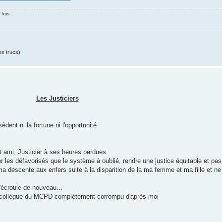
fois.
es trucs)
Les Justiciers
ent ni la fortune ni l'opportunité
et ami, Justicier à ses heures perdues
r les défavorisés que le système à oublié, rendre une justice équitable et pa
a descente aux enfers suite à la disparition de la ma femme et ma fille et n
écroule de nouveau...
n collègue du MCPD complètement corrompu d'après moi