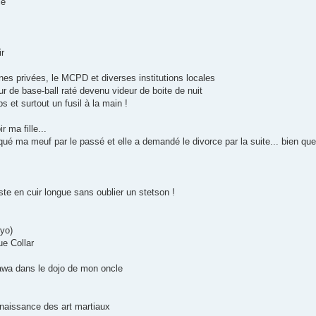
ie
ir
nes privées, le MCPD et diverses institutions locales
r de base-ball raté devenu videur de boite de nuit
s et surtout un fusil à la main !
ma fille...
qué ma meuf par le passé et elle a demandé le divorce par la suite... bien qu
este en cuir longue sans oublier un stetson !
yo)
ue Collar
nawa dans le dojo de mon oncle
nnaissance des art martiaux