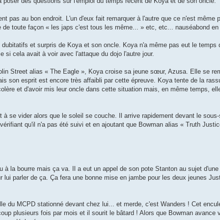
 poser des questions sur l'emploi du temps récent de Koya et de son oncle.
nt pas au bon endroit. L'un d'eux fait remarquer à l'autre que ce n'est même
ue de toute façon « les japs c'est tous les même... » etc, etc... nauséabond 
ux dubitatifs et surpris de Koya et son oncle. Koya n'a même pas eut le temp
i cela avait à voir avec l'attaque du dojo l'autre jour.
 Colin Street alias « The Eagle », Koya croise sa jeune sœur, Azusa. Elle se 
ais son esprit est encore très affaibli par cette épreuve. Koya tente de la rassu
 colère et d'avoir mis leur oncle dans cette situation mais, en même temps, el
 se vider alors que le soleil se couche. Il arrive rapidement devant le sous
 vérifiant qu'il n'a pas été suivi et en ajoutant que Bowman alias « Truth Justic
eu à la bourre mais ça va. Il a eut un appel de son pote Stanton au sujet d'une s
ur lui parler de ça. Ça fera une bonne mise en jambe pour les deux jeunes Ju
lle du MCPD stationné devant chez lui... et merde, c'est Wanders ! Cet enculé
 coup plusieurs fois par mois et il sourit le bâtard ! Alors que Bowman avance v