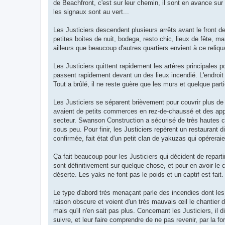
de Beachfront, c'est sur leur chemin, il sont en avance sur
les signaux sont au vert...
Les Justiciers descendent plusieurs arrêts avant le front de
petites boites de nuit, bodega, resto chic, lieux de fête, m
ailleurs que beaucoup d'autres quartiers envient à ce reliqu
Les Justiciers quittent rapidement les artères principales p
passent rapidement devant un des lieux incendié. L'endro
Tout a brûlé, il ne reste guère que les murs et quelque par
Les Justiciers se séparent brièvement pour couvrir plus de 
avaient de petits commerces en rez-de-chaussé et des appa
secteur. Swanson Construction a sécurisé de très hautes cl
sous peu. Pour finir, les Justiciers repèrent un restaurant
confirmée, fait état d'un petit clan de yakuzas qui opérerai
Ça fait beaucoup pour les Justiciers qui décident de reparti
sont définitivement sur quelque chose, et pour en avoir le 
déserte. Les yaks ne font pas le poids et un captif est fai
Le type d'abord très menaçant parle des incendies dont les
raison obscure et voient d'un très mauvais œil le chantier
mais qu'il n'en sait pas plus. Concernant les Justiciers, il d
suivre, et leur faire comprendre de ne pas revenir, par la force