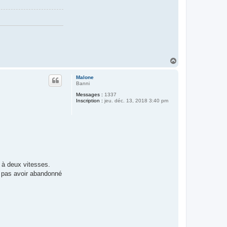
H
a
u
Malone
t
Banni
Messages :
1337
Inscription :
jeu. déc. 13, 2018 3:40 pm
s à deux vitesses.
e pas avoir abandonné