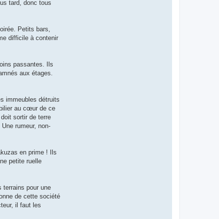
lus tard, donc tous
oirée. Petits bars,
e difficile à contenir
moins passantes. Ils
damnés aux étages.
des immeubles détruits
ilier au cœur de ce
it sortir de terre
. Une rumeur, non-
akuzas en prime ! Ils
e petite ruelle
 terrains pour une
ronne de cette société
eur, il faut les