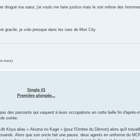
 et drogué ma sœur, j'ai voulu me faire justice mais le soir même des homme
 et gracile, je vole presque dans les rues de Mist City
es trucs)
Single #1
Première plongée...
 pas des passants qui vaquent à leurs occupations en cette belle fin d'après-mi
 de soirée.
e dit Koya alias « Akuma no Kage » (pour l'Ombre du Démon) alors qu'il travail
ruands. Alors que son oncle fait une pause, deux agents en uniforme du MCP