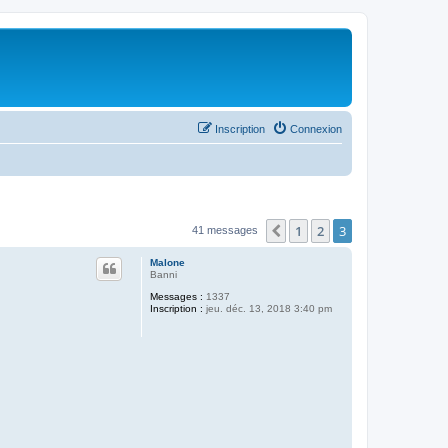
Inscription
Connexion
1
2
3
Précédent
41 messages
Malone
Banni
Messages :
1337
Inscription :
jeu. déc. 13, 2018 3:40 pm