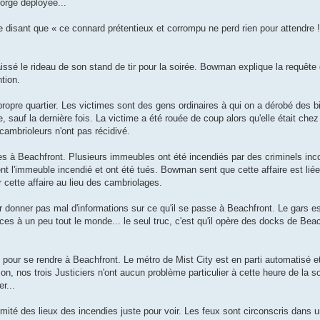
gorge déployée...
 disant que « ce connard prétentieux et corrompu ne perd rien pour attendre !
baissé le rideau de son stand de tir pour la soirée. Bowman explique la requêt
ntion.
 propre quartier. Les victimes sont des gens ordinaires à qui on a dérobé des b
, sauf la dernière fois. La victime a été rouée de coup alors qu'elle était chez
cambrioleurs n'ont pas récidivé.
es à Beachfront. Plusieurs immeubles ont été incendiés par des criminels inc
ient l'immeuble incendié et ont été tués. Bowman sent que cette affaire est lié
er cette affaire au lieu des cambriolages.
r donner pas mal d'informations sur ce qu'il se passe à Beachfront. Le gars est
ces à un peu tout le monde... le seul truc, c'est qu'il opère des docks de Beach
e pour se rendre à Beachfront. Le métro de Mist City est en parti automatisé e
n, nos trois Justiciers n'ont aucun problème particulier à cette heure de la soi
r...
té des lieux des incendies juste pour voir. Les feux sont circonscris dans u