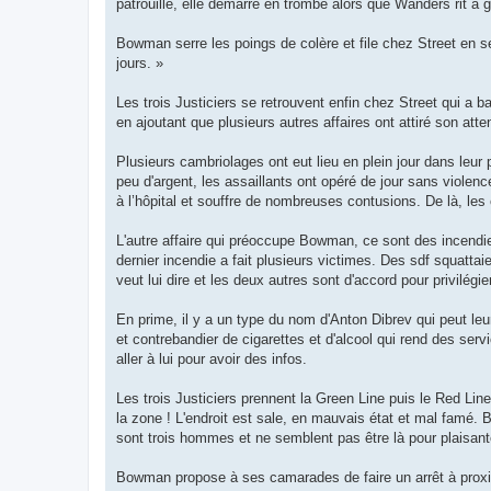
patrouille, elle démarre en trombe alors que Wanders rit à 
Bowman serre les poings de colère et file chez Street en se
jours. »
Les trois Justiciers se retrouvent enfin chez Street qui a 
en ajoutant que plusieurs autres affaires ont attiré son atte
Plusieurs cambriolages ont eut lieu en plein jour dans leur
peu d'argent, les assaillants ont opéré de jour sans violence
à l’hôpital et souffre de nombreuses contusions. De là, les 
L'autre affaire qui préoccupe Bowman, ce sont des incendi
dernier incendie a fait plusieurs victimes. Des sdf squatta
veut lui dire et les deux autres sont d'accord pour privilégi
En prime, il y a un type du nom d'Anton Dibrev qui peut leu
et contrebandier de cigarettes et d'alcool qui rend des servi
aller à lui pour avoir des infos.
Les trois Justiciers prennent la Green Line puis le Red Lin
la zone ! L'endroit est sale, en mauvais état et mal famé. Bo
sont trois hommes et ne semblent pas être là pour plaisante
Bowman propose à ses camarades de faire un arrêt à proximi