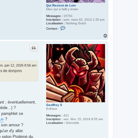
Qui Revient de Loin
Dieu qui a failli y rester
Messages :
15761
Inscription :
sam. mars 02, 2013 1:20 pm
Localisation :
Nothing Gulch
C
Contact :
o
n
H
t
a
a
u
c
t
t
e
r
Q
u
en. juin 12, 2026 8:56 am
i
tes de donjons
R
e
v
i
e
n
t
d
e
ant ; éventuellement,
L
Geoffrey S
tide...) ?
o
Evêque
i
un pamphlet se
Messages :
421
n
nue
?
Inscription :
ven. févr. 15, 2019 9:55 am
Localisation :
Grenoble
" son amour ?
'un d'y aller.
de selon Ptolémé du