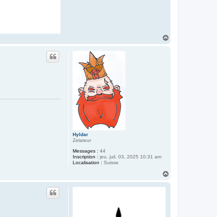
H
a
u
t
Hyldar
Zelateur
Messages :
44
Inscription :
jeu. juil. 03, 2025 10:31 am
Localisation :
Suisse
H
a
u
t