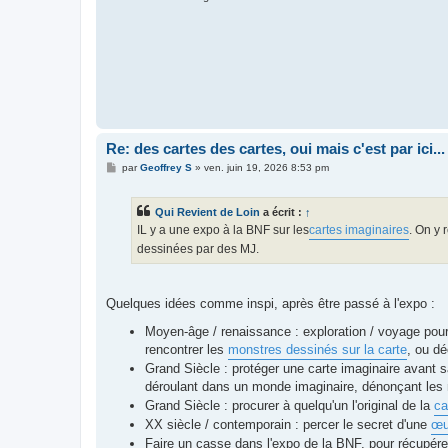
Re: des cartes des cartes, oui mais c'est par ici...
M
par
Geoffrey S
»
ven. juin 19, 2026 8:53 pm
e
s
s
Qui Revient de Loin
a écrit :
↑
a
g
IL y a une expo à la BNF sur les
cartes imaginaires
. On y 
e
dessinées par des MJ.
Quelques idées comme inspi, après être passé à l'expo :
Moyen-âge / renaissance : exploration / voyage pour a
rencontrer les
monstres dessinés sur la carte
, ou dé
Grand Siècle : protéger une carte imaginaire avant sa
déroulant dans un monde imaginaire, dénonçant les
Grand Siècle : procurer à quelqu'un l'original de la
ca
XX siècle / contemporain : percer le secret d'une
œu
Faire un casse dans l'expo de la BNF, pour récupére