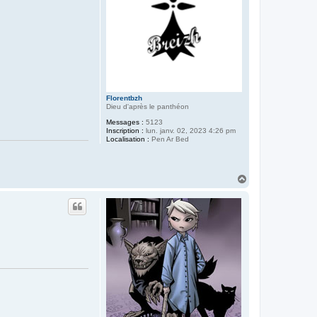
Florentbzh
Dieu d'après le panthéon
Messages :
5123
Inscription :
lun. janv. 02, 2023 4:26 pm
Localisation :
Pen Ar Bed
H
a
u
t