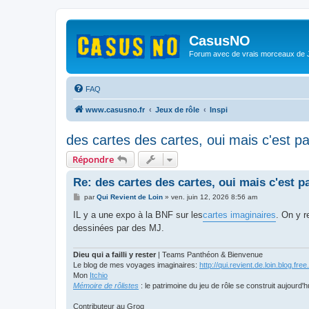
CasusNO
Forum avec de vrais morceaux de
FAQ
www.casusno.fr
Jeux de rôle
Inspi
des cartes des cartes, oui mais c'est par 
Répondre
Re: des cartes des cartes, oui mais c'est par
M
par
Qui Revient de Loin
»
ven. juin 12, 2026 8:56 am
e
s
IL y a une expo à la BNF sur les
cartes imaginaires
. On y r
s
dessinées par des MJ.
a
g
e
Dieu qui a failli y rester
| Teams Panthéon & Bienvenue
Le blog de mes voyages imaginaires:
http://qui.revient.de.loin.blog.free.
Mon
Itchio
Mémoire de rôlistes
: le patrimoine du jeu de rôle se construit aujourd'h
Contributeur au Grog