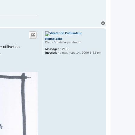
H
a
u
t
Killing Joke
Dieu d'après le panthéon
 utilisation
Messages :
2183
.
Inscription :
mar. mars 14, 2006 8:42 pm