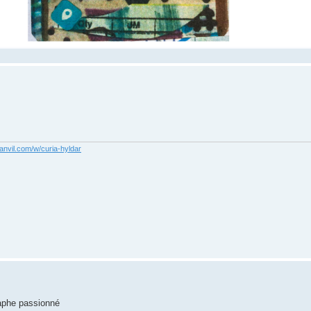
anvil.com/w/curia-hyldar
raphe passionné