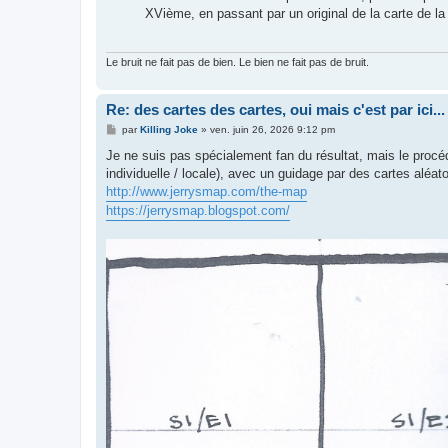
XVième, en passant par un original de la carte de la 
Le bruit ne fait pas de bien. Le bien ne fait pas de bruit.
Re: des cartes des cartes, oui mais c'est par ici...
M
par
Killing Joke
»
ven. juin 26, 2026 9:12 pm
e
s
Je ne suis pas spécialement fan du résultat, mais le procéd
s
individuelle / locale), avec un guidage par des cartes aléa
a
g
http://www.jerrysmap.com/the-map
e
https://jerrysmap.blogspot.com/