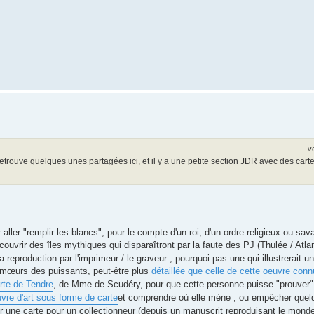
v
retrouve quelques unes partagées ici, et il y a une petite section JDR avec des car
ller "remplir les blancs", pour le compte d'un roi, d'un ordre religieux ou sav
couvrir des îles mythiques qui disparaîtront par la faute des PJ (Thulée / Atlan
 reproduction par l'imprimeur / le graveur ; pourquoi pas une qui illustrerait 
 mœurs des puissants, peut-être plus
détaillée que celle de cette oeuvre con
rte de Tendre
, de Mme de Scudéry, pour que cette personne puisse "prouver
vre d'art sous forme de carte
et comprendre où elle mène ; ou empêcher quelqu
r une carte pour un collectionneur (depuis un manuscrit reproduisant le mon