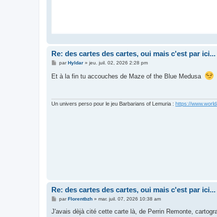
Re: des cartes des cartes, oui mais c'est par ici...
M
par
Hyldar
»
jeu. juil. 02, 2026 2:28 pm
e
s
Et à la fin tu accouches de Maze of the Blue Medusa
s
a
g
e
Un univers perso pour le jeu Barbarians of Lemuria :
https://www.world
Re: des cartes des cartes, oui mais c'est par ici...
M
par
Florentbzh
»
mar. juil. 07, 2026 10:38 am
e
s
J'avais dèjà cité cette carte là, de Perrin Remonte, cartog
s