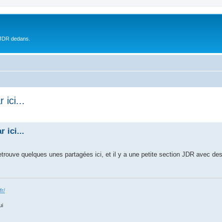
 JDR dedans.
ici...
 ici...
etrouve quelques unes partagées ici, et il y a une petite section JDR avec de
fr/
ui