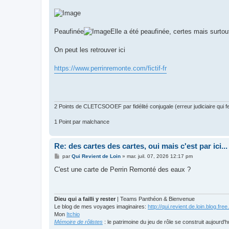
a
g
e
Peaufinée
Elle a été peaufinée, certes mais surtout
On peut les retrouver ici
https://www.perrinremonte.com/fictif-fr
2 Points de CLETCSOOEF par fidélité conjugale (erreur judiciaire qui fer
1 Point par malchance
Re: des cartes des cartes, oui mais c'est par ici...
M
par
Qui Revient de Loin
»
mar. juil. 07, 2026 12:17 pm
e
s
C'est une carte de Perrin Remonté des eaux ?
s
a
g
e
Dieu qui a failli y rester
| Teams Panthéon & Bienvenue
Le blog de mes voyages imaginaires:
http://qui.revient.de.loin.blog.free.
Mon
Itchio
Mémoire de rôlistes
: le patrimoine du jeu de rôle se construit aujourd'h