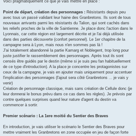
Voici pragmatiquement ce que je vais mettre en place :
Point de départ, création des personnages :
Résistants depuis peu
avec tous un passé validant leur haine des Granbretons. Ils sont de tous
nouveaux arrivants parmi les résistants du Talion, qui sont cachés dans
les reliefs proches de la ville de Saintienne. Je place donc l'action dans le
Lyonnais, car cette région est largement décrite et je l'ai déjà utilisée
dans des parties découverte (confort personnel). Le 1er chapitre de la
campagne sera à Lyon, mais nous n'en sommes pas là !
J'ai totalement abandonné la partie Kamarg et Noblegent, trop long pour
juste justifier le rassemblement des personnages. Après tout ils sont
censés être guidés par le destin (même si je suis peu fan habituellement
de ce type d'introduction). A la place je concentre les protagonistes sur
ceux de la campagne, je vais en ajouter mais uniquement pour accentuer
l'implication des personnages (l'ajout sera côté Granbretons ... je vais y
venir)
Création de personnage classique, mais sans création de Cellule donc (je
leur donnerai le bonus prévu dans ce cas dans les règles). Je prévois par
contre quelques surprises quand leur nature d'agent du destin va
commencer à sortir.
Premier scénario : La 1ere moitié du Sentier des Braves
En introduction, je vais utiliser le scénario le Sentier des Braves pour
mettre vraiment les Granbretons en zone occupée en jeu de façon forte