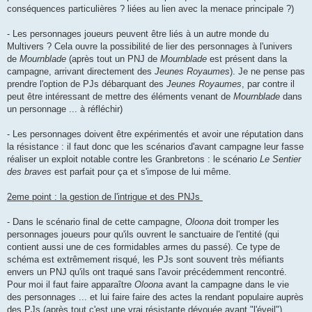
conséquences particulières ? liées au lien avec la menace principale ?)
- Les personnages joueurs peuvent être liés à un autre monde du
Multivers ? Cela ouvre la possibilité de lier des personnages à l'univers
de
Mournblade
(après tout un PNJ de
Mournblade
est présent dans la
campagne, arrivant directement des
Jeunes Royaumes
). Je ne pense pas
prendre l'option de PJs débarquant des
Jeunes Royaumes
, par contre il
peut être intéressant de mettre des éléments venant de
Mournblade
dans
un personnage ... à réfléchir)
- Les personnages doivent être expérimentés et avoir une réputation dans
la résistance : il faut donc que les scénarios d'avant campagne leur fasse
réaliser un exploit notable contre les Granbretons : le scénario
Le Sentier
des braves
est parfait pour ça et s'impose de lui même.
2eme point : la gestion de l'intrigue et des PNJs
- Dans le scénario final de cette campagne,
Oloona
doit tromper les
personnages joueurs pour qu'ils ouvrent le sanctuaire de l'entité (qui
contient aussi une de ces formidables armes du passé). Ce type de
schéma est extrêmement risqué, les PJs sont souvent très méfiants
envers un PNJ qu'ils ont traqué sans l'avoir précédemment rencontré.
Pour moi il faut faire apparaître
Oloona
avant la campagne dans le vie
des personnages ... et lui faire faire des actes la rendant populaire auprès
des PJs (après tout c'est une vrai résistante dévouée avant "l'éveil")