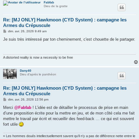
Fabfab
Dieu de la gratte
Re: [MJ ONLY] Hawkmoon (CYD System) : campagne les
Armes du Crépuscule
M
dim. avr. 26, 2026 9:49 am
e
s
Je suis très intéressé par ton cheminement, c'est chouette de le partager.
s
a
g
e
A distorted reality is now a necessity to be free
Dany40
Dieu d'après le panthéon
Re: [MJ ONLY] Hawkmoon (CYD System) : campagne les
Armes du Crépuscule
M
dim. avr. 26, 2026 12:56 pm
e
s
Merci
@Fabfab
! L’idée est de détailler le processus de prise en main
s
d’une proposition écrite pour la mettre en jeu, et de mon côté cela me fait
a
g
mettre le travail par écrit et recueillir des feed-back … ce qui est souvent
e
fort utile
« Les hommes doués intellectuellement savent qu’il n’y a pas de différence nette entre le