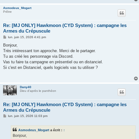
Asmodeus_Mogart
Prêtre
Re: [MJ ONLY] Hawkmoon (CYD System) : campagne les
Armes du Crépuscule
M
lun. juin 15, 2026 4:41 pm
e
s
Bonjour,
s
Très intéressant ton approche. Merci de le partager.
a
g
Tu as créé les personnage via Discord.
e
Vas tu faire ta campagne en présentiel ou en distanciel.
Si c'est en Distanciel, quels logiciels vas tu utiliser ?
Dany40
Dieu d'après le panthéon
Re: [MJ ONLY] Hawkmoon (CYD System) : campagne les
Armes du Crépuscule
M
lun. juin 15, 2026 11:03 pm
e
s
s
Asmodeus_Mogart
a écrit :
↑
a
g
Bonjour,
e