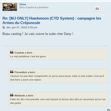
Orlov
Dieu d'après le panthéon
Re: [MJ ONLY] Hawkmoon (CYD System) : campagne les
Armes du Crépuscule
M
dim. juin 07, 2026 6:55 pm
e
s
Beau casting ! Je vais suivre la suite cher Dany !
s
a
g
e
Cryoban a écrit :
Le vrai problème c'est les gens.
Florentbzh a écrit :
J'avoue ne pas bien comprendre ce qu'on peut jouer, mais si cela existe c'est qu'il
doit bien y avoir une raison.
Mildendo a écrit :
Faire du Jdr c'est prendre une voix bizarre et lancer des dés en racontant qu'on tue
des gobs.