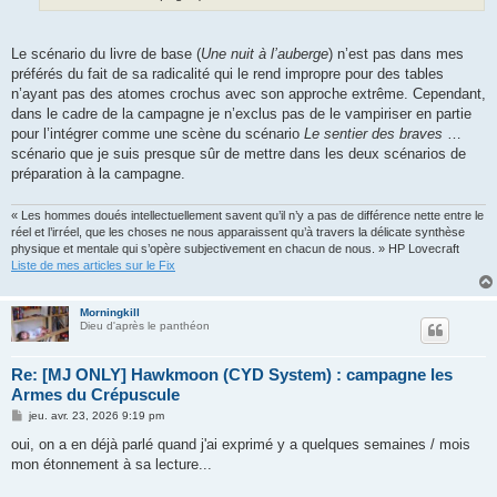
Le scénario du livre de base (
Une nuit à l’auberge
) n’est pas dans mes
préférés du fait de sa radicalité qui le rend impropre pour des tables
n’ayant pas des atomes crochus avec son approche extrême. Cependant,
dans le cadre de la campagne je n’exclus pas de le vampiriser en partie
pour l’intégrer comme une scène du scénario
Le sentier des braves
…
scénario que je suis presque sûr de mettre dans les deux scénarios de
préparation à la campagne.
« Les hommes doués intellectuellement savent qu’il n’y a pas de différence nette entre le
réel et l’irréel, que les choses ne nous apparaissent qu’à travers la délicate synthèse
physique et mentale qui s’opère subjectivement en chacun de nous. » HP Lovecraft
Liste de mes articles sur le Fix
Morningkill
Dieu d'après le panthéon
Re: [MJ ONLY] Hawkmoon (CYD System) : campagne les
Armes du Crépuscule
M
jeu. avr. 23, 2026 9:19 pm
e
s
oui, on a en déjà parlé quand j'ai exprimé y a quelques semaines / mois
s
mon étonnement à sa lecture...
a
g
e