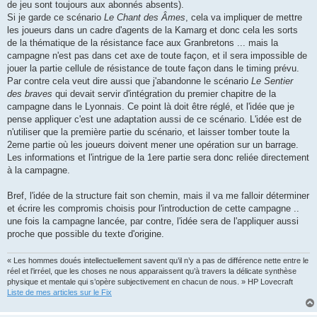
de jeu sont toujours aux abonnés absents).
Si je garde ce scénario
Le Chant des Âmes
, cela va impliquer de mettre
les joueurs dans un cadre d'agents de la Kamarg et donc cela les sorts
de la thématique de la résistance face aux Granbretons ... mais la
campagne n'est pas dans cet axe de toute façon, et il sera impossible de
jouer la partie cellule de résistance de toute façon dans le timing prévu.
Par contre cela veut dire aussi que j'abandonne le scénario
Le Sentier
des braves
qui devait servir d'intégration du premier chapitre de la
campagne dans le Lyonnais. Ce point là doit être réglé, et l'idée que je
pense appliquer c'est une adaptation aussi de ce scénario. L'idée est de
n'utiliser que la première partie du scénario, et laisser tomber toute la
2eme partie où les joueurs doivent mener une opération sur un barrage.
Les informations et l'intrigue de la 1ere partie sera donc reliée directement
à la campagne.
Bref, l'idée de la structure fait son chemin, mais il va me falloir déterminer
et écrire les compromis choisis pour l'introduction de cette campagne ..
une fois la campagne lancée, par contre, l'idée sera de l'appliquer aussi
proche que possible du texte d'origine.
« Les hommes doués intellectuellement savent qu’il n’y a pas de différence nette entre le
réel et l’irréel, que les choses ne nous apparaissent qu’à travers la délicate synthèse
physique et mentale qui s’opère subjectivement en chacun de nous. » HP Lovecraft
Liste de mes articles sur le Fix