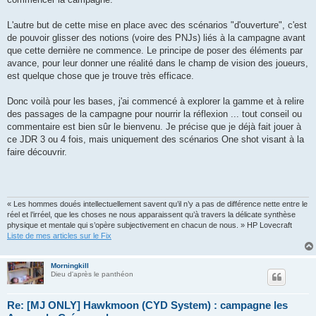
L'autre but de cette mise en place avec des scénarios "d'ouverture", c'est
de pouvoir glisser des notions (voire des PNJs) liés à la campagne avant
que cette dernière ne commence. Le principe de poser des éléments par
avance, pour leur donner une réalité dans le champ de vision des joueurs,
est quelque chose que je trouve très efficace.
Donc voilà pour les bases, j'ai commencé à explorer la gamme et à relire
des passages de la campagne pour nourrir la réflexion ... tout conseil ou
commentaire est bien sûr le bienvenu. Je précise que je déjà fait jouer à
ce JDR 3 ou 4 fois, mais uniquement des scénarios One shot visant à la
faire découvrir.
« Les hommes doués intellectuellement savent qu’il n’y a pas de différence nette entre le
réel et l’irréel, que les choses ne nous apparaissent qu’à travers la délicate synthèse
physique et mentale qui s’opère subjectivement en chacun de nous. » HP Lovecraft
Liste de mes articles sur le Fix
Morningkill
Dieu d'après le panthéon
Re: [MJ ONLY] Hawkmoon (CYD System) : campagne les