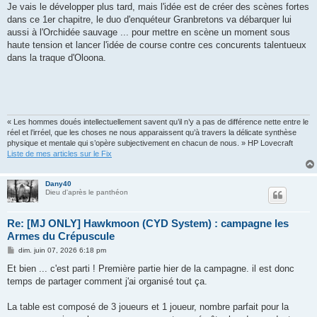
Je vais le développer plus tard, mais l'idée est de créer des scènes fortes
dans ce 1er chapitre, le duo d'enquéteur Granbretons va débarquer lui
aussi à l'Orchidée sauvage ... pour mettre en scène un moment sous
haute tension et lancer l'idée de course contre ces concurents talentueux
dans la traque d'Oloona.
« Les hommes doués intellectuellement savent qu’il n’y a pas de différence nette entre le
réel et l’irréel, que les choses ne nous apparaissent qu’à travers la délicate synthèse
physique et mentale qui s’opère subjectivement en chacun de nous. » HP Lovecraft
Liste de mes articles sur le Fix
Dany40
Dieu d'après le panthéon
Re: [MJ ONLY] Hawkmoon (CYD System) : campagne les
Armes du Crépuscule
M
dim. juin 07, 2026 6:18 pm
e
s
Et bien ... c'est parti ! Première partie hier de la campagne. il est donc
s
temps de partager comment j'ai organisé tout ça.
a
g
e
La table est composé de 3 joueurs et 1 joueur, nombre parfait pour la