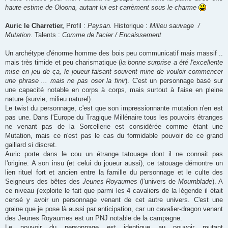
haute estime de Oloona, autant lui est carrèment sous le charme
Auric le Charretier,
Profil :
Paysan.
Historique :
Milieu sauvage /
Mutation
. Talents :
Comme de l'acier / Encaissement
Un archétype d'énorme homme des bois peu communicatif mais massif ..
mais très timide et peu charismatique (
la bonne surprise a été l'excellente
mise en jeu de ça, le joueur faisant souvent mine de vouloir commencer
une phrase ... mais ne pas oser la finir
). C'est un personnage basé sur
une capacité notable en corps à corps, mais surtout à l'aise en pleine
nature (survie, milieu naturel).
Le twist du personnage, c'est que son impressionnante mutation n'en est
pas une. Dans l'Europe du Tragique Millénaire tous les pouvoirs étranges
ne venant pas de la Sorcellerie est considérée comme étant une
Mutation, mais ce n'est pas le cas du formidable pouvoir de ce grand
gaillard si discret.
Auric porte dans le cou un étrange tatouage dont il ne connait pas
l'origine. A son insu (et celui du joueur aussi), ce tatouage démontre un
lien rituel fort et ancien entre la famille du personnage et le culte des
Seigneurs des bêtes des
Jeunes Royaumes
(l'univers de
Mournblade
). A
ce niveau j'exploite le fait que parmi les 4 cavaliers de la légende il était
censé y avoir un personnage venant de cet autre univers. C'est une
graine que je pose là aussi par anticipation, car un cavalier-dragon venant
des Jeunes Royaumes est un PNJ notable de la campagne.
Le pouvoir du personnage est identique au pouvoir mutant