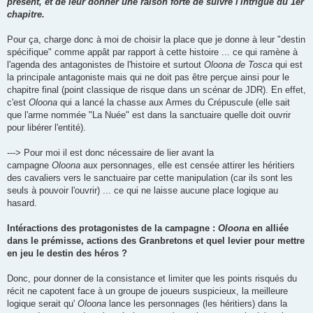
présent, et de leur donner une raison forte de suivre l'intrigue du 1er
chapitre.
Pour ça, charge donc à moi de choisir la place que je donne à leur "destin
spécifique" comme appât par rapport à cette histoire ... ce qui ramène à
l'agenda des antagonistes de l'histoire et surtout
Oloona de Tosca
qui est
la principale antagoniste mais qui ne doit pas être perçue ainsi pour le
chapitre final (point classique de risque dans un scénar de JDR). En effet,
c'est
Oloona
qui a lancé la chasse aux Armes du Crépuscule (elle sait
que l'arme nommée "La Nuée" est dans la sanctuaire quelle doit ouvrir
pour libérer l'entité).
---> Pour moi il est donc nécessaire de lier avant la
campagne
Oloona
aux personnages, elle est censée attirer les héritiers
des cavaliers vers le sanctuaire par cette manipulation (car ils sont les
seuls à pouvoir l'ouvrir) ... ce qui ne laisse aucune place logique au
hasard.
Intéractions des protagonistes de la campagne :
Oloona
en alliée
dans le prémisse, actions des Granbretons et quel levier pour mettre
en jeu le destin des héros ?
Donc, pour donner de la consistance et limiter que les points risqués du
récit ne capotent face à un groupe de joueurs suspicieux, la meilleure
logique serait qu'
Oloona
lance les personnages (les héritiers) dans la