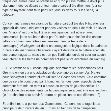
traque des armes dans le prémisse et qu'on puisse mettre le doigt plus
clairement dès ce départ sur leur nature particulière d'héritiers (car ce
type de mystère peut faire partir les joueurs dans tous les sens).
à
réfléchir ...
Concernant la mise en avant de la nature particulière des PJs, elle leur
apparaît de base uniquement par des visions en début de récit. Le levier
des "visions" est une facilité scénaristique qui faut utiliser avec
parcimonie, je ne souhaite donc par l'étendre pour clarifier des choses
(elles sont très bien telles que pensées dans le texte de la
campagne).
Noblegent
est donc un protagoniste logique dans le cadre de
l'univers de jeu comme observateur ayant déterminer la nature spéciale
des personnages ... mais c'est un peu l'artillerie lourde et cela n'a aucun
vrai intérêt si les héros ne commencent pas leurs aventures en Kamarg.
---> Le prémisse où
Oloona
implique sciemment les personnages peut
être mis en jeu via une adaptation du scénario
Le sentier des braves
,
pour
Noblegent
il faudra plutôt utiliser
Le Chant des âmes
. Cela confirme
que ce sera le point principal à trancher, l'un des deux aspects devra
sûrement être mis en retrait à cause du temps de jeu disponible. La
chronologie des évènements de la campagne sera peut être une solution
(le 1er chapitre peut servir à mettre en place l'un de ces éléments ?)
Et enfin il reste à penser aux Granbretons. Ce sont les antagonistes
principaux de l'univers de jeu ... mais en fait pas de la campagne.