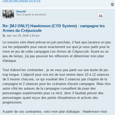
Liste de mes articles sur le Fix
Dany40
Dieu d'après le panthéon
Re: [MJ ONLY] Hawkmoon (CYD System) : campagne les
Armes du Crépuscule
M
sam. avr. 25, 2026 1:23 pm
e
s
Le session zéro étant prévue en juin prochain, il faut que j'avance un peu
s
sur les préparatifs pour savoir exactement sur quoi je veux partir pour la
a
g
mise en jeu de cette campagne
Les Armes du Crépuscule
. Ayant eu un
e
peu de temps, j'ai pas pousser les réflexions et déterminer mon plan
d'attaque.
Tout d'abord les contraintes : je ne veux pas partir sur une durée de jeu
trop longue. L'objectif pour moi est de tout rentrer dans 10 à 12 séances
de 5 heures chacune, ce qui voudrait dire 2 séances par chapitre de la
campagne et 2 séances pour les scénarios d'avant campagne. Mais d'un
autre côté les auteurs de la campagne conseillent de jouer des
personnages expérimentés pour ce récit, donc il faudrait prévoir des
personnages ayant reçus des points d'expérience et activés des
progressions.
A partir de ces contraintes, voici mon plan d'attaque :
Hawkmoon
n'est