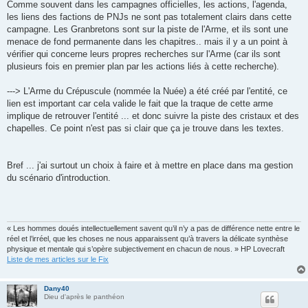
Comme souvent dans les campagnes officielles, les actions, l'agenda,
les liens des factions de PNJs ne sont pas totalement clairs dans cette
campagne. Les Granbretons sont sur la piste de l'Arme, et ils sont une
menace de fond permanente dans les chapitres.. mais il y a un point à
vérifier qui concerne leurs propres recherches sur l'Arme (car ils sont
plusieurs fois en premier plan par les actions liés à cette recherche).
---> L'Arme du Crépuscule (nommée la Nuée) a été créé par l'entité, ce
lien est important car cela valide le fait que la traque de cette arme
implique de retrouver l'entité ... et donc suivre la piste des cristaux et des
chapelles. Ce point n'est pas si clair que ça je trouve dans les textes.
Bref ... j'ai surtout un choix à faire et à mettre en place dans ma gestion
du scénario d'introduction.
« Les hommes doués intellectuellement savent qu’il n’y a pas de différence nette entre le
réel et l’irréel, que les choses ne nous apparaissent qu’à travers la délicate synthèse
physique et mentale qui s’opère subjectivement en chacun de nous. » HP Lovecraft
Liste de mes articles sur le Fix
Dany40
Dieu d'après le panthéon