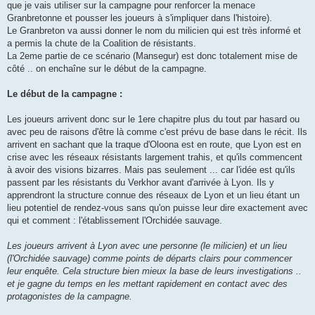
que je vais utiliser sur la campagne pour renforcer la menace
Granbretonne et pousser les joueurs à s'impliquer dans l'histoire).
Le Granbreton va aussi donner le nom du milicien qui est très informé et
a permis la chute de la Coalition de résistants.
La 2eme partie de ce scénario (Mansegur) est donc totalement mise de
côté .. on enchaîne sur le début de la campagne.
Le début de la campagne :
Les joueurs arrivent donc sur le 1ere chapitre plus du tout par hasard ou
avec peu de raisons d'être là comme c'est prévu de base dans le récit. Ils
arrivent en sachant que la traque d'Oloona est en route, que Lyon est en
crise avec les réseaux résistants largement trahis, et qu'ils commencent
à avoir des visions bizarres. Mais pas seulement ... car l'idée est qu'ils
passent par les résistants du Verkhor avant d'arrivée à Lyon. Ils y
apprendront la structure connue des réseaux de Lyon et un lieu étant un
lieu potentiel de rendez-vous sans qu'on puisse leur dire exactement avec
qui et comment : l'établissement l'Orchidée sauvage.
Les joueurs arrivent à Lyon avec une personne (le milicien) et un lieu
(l'Orchidée sauvage) comme points de départs clairs pour commencer
leur enquête. Cela structure bien mieux la base de leurs investigations ..
et je gagne du temps en les mettant rapidement en contact avec des
protagonistes de la campagne.