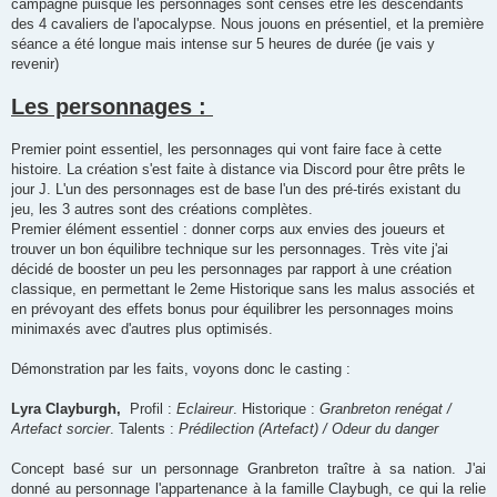
campagne puisque les personnages sont censés être les descendants
des 4 cavaliers de l'apocalypse. Nous jouons en présentiel, et la première
séance a été longue mais intense sur 5 heures de durée (je vais y
revenir)
Les personnages :
Premier point essentiel, les personnages qui vont faire face à cette
histoire. La création s'est faite à distance via Discord pour être prêts le
jour J. L'un des personnages est de base l'un des pré-tirés existant du
jeu, les 3 autres sont des créations complètes.
Premier élément essentiel : donner corps aux envies des joueurs et
trouver un bon équilibre technique sur les personnages. Très vite j'ai
décidé de booster un peu les personnages par rapport à une création
classique, en permettant le 2eme Historique sans les malus associés et
en prévoyant des effets bonus pour équilibrer les personnages moins
minimaxés avec d'autres plus optimisés.
Démonstration par les faits, voyons donc le casting :
Lyra Clayburgh,
Profil :
Eclaireur
. Historique :
Granbreton renégat /
Artefact sorcier
. Talents :
Prédilection (Artefact) / Odeur du danger
Concept basé sur un personnage Granbreton traître à sa nation. J'ai
donné au personnage l'appartenance à la famille Claybugh, ce qui la relie