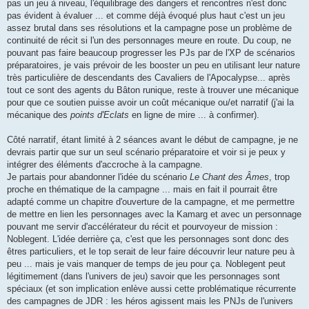
pas un jeu à niveau, l'équilibrage des dangers et rencontres n'est donc
pas évident à évaluer ... et comme déjà évoqué plus haut c'est un jeu
assez brutal dans ses résolutions et la campagne pose un problème de
continuité de récit si l'un des personnages meure en route. Du coup, ne
pouvant pas faire beaucoup progresser les PJs par de l'XP de scénarios
préparatoires, je vais prévoir de les booster un peu en utilisant leur nature
très particulière de descendants des Cavaliers de l'Apocalypse... après
tout ce sont des agents du Bâton runique, reste à trouver une mécanique
pour que ce soutien puisse avoir un coût mécanique ou/et narratif (j'ai la
mécanique des
points d'Eclats
en ligne de mire ... à confirmer).
Côté narratif, étant limité à 2 séances avant le début de campagne, je ne
devrais partir que sur un seul scénario préparatoire et voir si je peux y
intégrer des éléments d'accroche à la campagne.
Je partais pour abandonner l'idée du scénario
Le Chant des Âmes
, trop
proche en thématique de la campagne ... mais en fait il pourrait être
adapté comme un chapitre d'ouverture de la campagne, et me permettre
de mettre en lien les personnages avec la Kamarg et avec un personnage
pouvant me servir d'accélérateur du récit et pourvoyeur de mission :
Noblegent. L'idée derrière ça, c'est que les personnages sont donc des
êtres particuliers, et le top serait de leur faire découvrir leur nature peu à
peu ... mais je vais manquer de temps de jeu pour ça. Noblegent peut
légitimement (dans l'univers de jeu) savoir que les personnages sont
spéciaux (et son implication enlève aussi cette problématique récurrente
des campagnes de JDR : les héros agissent mais les PNJs de l'univers