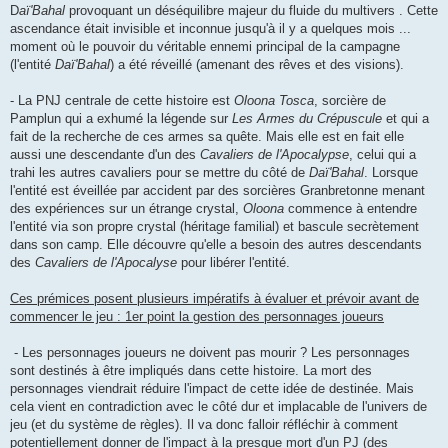
D
aï'Bahal
provoquant un déséquilibre majeur du fluide du multivers . Cette
ascendance était invisible et inconnue jusqu'à il y a quelques mois ...
moment où le pouvoir du véritable ennemi principal de la campagne
(l'entité
Daï'Bahal
) a été réveillé (amenant des rêves et des visions).
- La PNJ centrale de cette histoire est
Oloona Tosca
, sorcière de
Pamplun qui a exhumé la légende sur
Les Armes du Crépuscule
et qui a
fait de la recherche de ces armes sa quête. Mais elle est en fait elle
aussi une descendante d'un des
Cavaliers de l'Apocalypse
, celui qui a
trahi les autres cavaliers pour se mettre du côté de
Daï'Bahal
. Lorsque
l'entité est éveillée par accident par des sorcières Granbretonne menant
des expériences sur un étrange crystal,
Oloona
commence à entendre
l'entité via son propre crystal (héritage familial) et bascule secrètement
dans son camp. Elle découvre qu'elle a besoin des autres descendants
des
Cavaliers de l'Apocalyse
pour libérer l'entité.
Ces prémices posent plusieurs impératifs à évaluer et prévoir avant de
commencer le jeu : 1er point la gestion des personnages joueurs
- Les personnages joueurs ne doivent pas mourir ? Les personnages
sont destinés à être impliqués dans cette histoire. La mort des
personnages viendrait réduire l'impact de cette idée de destinée. Mais
cela vient en contradiction avec le côté dur et implacable de l'univers de
jeu (et du système de règles). Il va donc falloir réfléchir à comment
potentiellement donner de l'impact à la presque mort d'un PJ (des