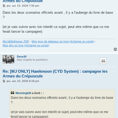
Armes du Crépuscule
M
jeu. avr. 23, 2026 7:56 pm
e
s
Dans les deux scenarios officiels avant , il y a l'auberge du livre de base
s
?
a
g
e
(et je vais suivre avec ton interêt ce sujet, peut etre même que ce me
ferait lancer la campagne)
Ma bibliotheque JDR
-
Mes jeux de plateaux en trop (échange ou vente)
-
Mes jdrs en trop (échange ou vente)
Dany40
Dieu d'après le panthéon
Re: [MJ ONLY] Hawkmoon (CYD System) : campagne les
Armes du Crépuscule
M
jeu. avr. 23, 2026 9:18 pm
e
s
s
Morningkill
a écrit :
↑
a
g
Dans les deux scenarios officiels avant , il y a l'auberge du livre de base
e
?
(et je vais suivre avec ton interêt ce sujet, peut etre même que ce me
ferait lancer la campagne)