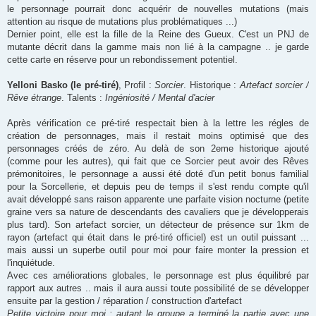
le personnage pourrait donc acquérir de nouvelles mutations (mais
attention au risque de mutations plus problématiques ...)
Dernier point, elle est la fille de la Reine des Gueux. C'est un PNJ de
mutante décrit dans la gamme mais non lié à la campagne .. je garde
cette carte en réserve pour un rebondissement potentiel.
Yelloni Basko (le pré-tiré)
, Profil :
Sorcier
. Historique :
Artefact sorcier /
Rêve étrange
. Talents :
Ingéniosité / Mental d'acier
Après vérification ce pré-tiré respectait bien à la lettre les régles de
création de personnages, mais il restait moins optimisé que des
personnages créés de zéro. Au delà de son 2eme historique ajouté
(comme pour les autres), qui fait que ce Sorcier peut avoir des Rêves
prémonitoires, le personnage a aussi été doté d'un petit bonus familial
pour la Sorcellerie, et depuis peu de temps il s'est rendu compte qu'il
avait développé sans raison apparente une parfaite vision nocturne (petite
graine vers sa nature de descendants des cavaliers que je développerais
plus tard). Son artefact sorcier, un détecteur de présence sur 1km de
rayon (artefact qui était dans le pré-tiré officiel) est un outil puissant ...
mais aussi un superbe outil pour moi pour faire monter la pression et
l'inquiétude.
Avec ces améliorations globales, le personnage est plus équilibré par
rapport aux autres .. mais il aura aussi toute possibilité de se développer
ensuite par la gestion / réparation / construction d'artefact
Petite victoire pour moi : autant le groupe a terminé la partie avec une