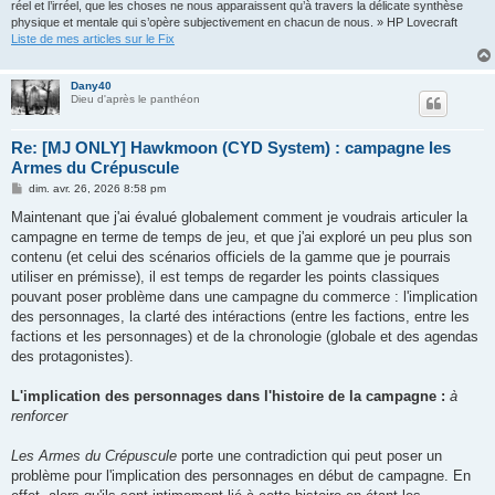
réel et l’irréel, que les choses ne nous apparaissent qu’à travers la délicate synthèse
physique et mentale qui s’opère subjectivement en chacun de nous. » HP Lovecraft
Liste de mes articles sur le Fix
Dany40
Dieu d'après le panthéon
Re: [MJ ONLY] Hawkmoon (CYD System) : campagne les
Armes du Crépuscule
M
dim. avr. 26, 2026 8:58 pm
e
s
Maintenant que j'ai évalué globalement comment je voudrais articuler la
s
campagne en terme de temps de jeu, et que j'ai exploré un peu plus son
a
g
contenu (et celui des scénarios officiels de la gamme que je pourrais
e
utiliser en prémisse), il est temps de regarder les points classiques
pouvant poser problème dans une campagne du commerce : l'implication
des personnages, la clarté des intéractions (entre les factions, entre les
factions et les personnages) et de la chronologie (globale et des agendas
des protagonistes).
L'implication des personnages dans l'histoire de la campagne :
à
renforcer
Les Armes du Crépuscule
porte une contradiction qui peut poser un
problème pour l'implication des personnages en début de campagne. En