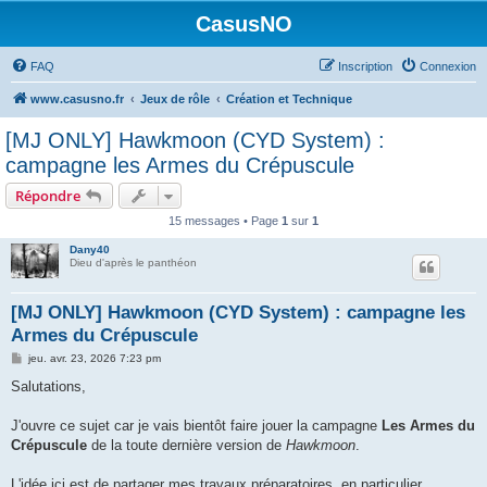
CasusNO
FAQ
Inscription
Connexion
www.casusno.fr
Jeux de rôle
Création et Technique
[MJ ONLY] Hawkmoon (CYD System) :
campagne les Armes du Crépuscule
Répondre
15 messages • Page
1
sur
1
Dany40
Dieu d'après le panthéon
[MJ ONLY] Hawkmoon (CYD System) : campagne les
Armes du Crépuscule
M
jeu. avr. 23, 2026 7:23 pm
e
s
Salutations,
s
a
g
J'ouvre ce sujet car je vais bientôt faire jouer la campagne
Les Armes du
e
Crépuscule
de la toute dernière version de
Hawkmoon
.
L'idée ici est de partager mes travaux préparatoires, en particulier