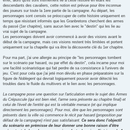
effet, alors qu'ils sont intimement lié à cette histoire en étant les
descendants des cavaliers, cette notion est prévue pour être inconnue
des joueurs sur toute la 1ere partie de la campagne. Au départ, les
personnages sont censés se préoccuper de cette histoire uniquement en
temps que résistant informés que les Granbretons cherchent des armes
du passé (1er chapitre), sans aucun lien avec le "destin" qui les lie au
vrai sujet de la campagne.
Les personnages doivent avoir commencé à avoir des visions avant le
début de la campagne, mais ces visions restent très limitées et portent
uniquement sur la chapelle qui va être la découverte clé du 1er chapitre.
Pour ma part, j'ai une allergie au principe de "les personnages tombent
sur le scénario par hasard, ou par effet du destin", cela incarne pour moi
une facilité scénaristique qui fait perdre de sa consistance à l'univers de
jeu. C'est pour cela que j'ai jeté mon dévolu en phase préparatoire sur la
figure de
Noblegent
qui devrait logiquement pouvoir avoir détecté les
troubles dans le fluide du multivers et le lien avec les personnages.
La campagne pose une question sur l'articulation entre le sujet des Armes
du Crépuscule (qui est bien réel, l'arme sera présente au chapitre final) et
celui de l'éveil de l'entité qui est la véritable menace (et qui implique
directement les personnages). Pour moi, dire que les personnages sont
présents dans la ville où commence le récit par hasard (proposition par
défaut de la campagne) n'est pas satisfaisant.
Ce sera donc l'objectif
du scénario en prémisse de leur donner une bonne raison d'être