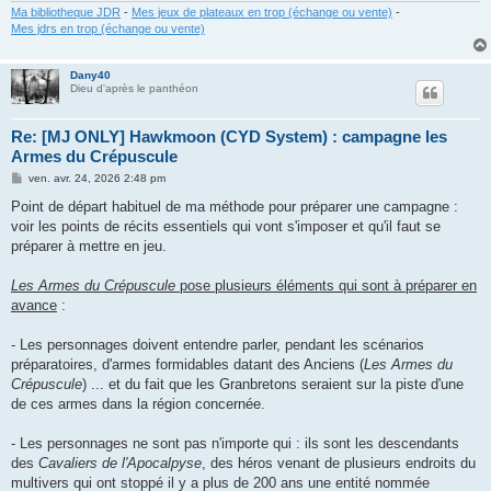
Ma bibliotheque JDR
-
Mes jeux de plateaux en trop (échange ou vente)
-
Mes jdrs en trop (échange ou vente)
Dany40
Dieu d'après le panthéon
Re: [MJ ONLY] Hawkmoon (CYD System) : campagne les
Armes du Crépuscule
M
ven. avr. 24, 2026 2:48 pm
e
s
Point de départ habituel de ma méthode pour préparer une campagne :
s
voir les points de récits essentiels qui vont s'imposer et qu'il faut se
a
g
préparer à mettre en jeu.
e
Les Armes du Crépuscule
pose plusieurs éléments qui sont à préparer en
avance
:
- Les personnages doivent entendre parler, pendant les scénarios
préparatoires, d'armes formidables datant des Anciens (
Les Armes du
Crépuscule
) ... et du fait que les Granbretons seraient sur la piste d'une
de ces armes dans la région concernée.
- Les personnages ne sont pas n'importe qui : ils sont les descendants
des
Cavaliers de l'Apocalpyse
, des héros venant de plusieurs endroits du
multivers qui ont stoppé il y a plus de 200 ans une entité nommée