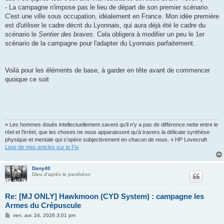
- La campagne n'impose pas le lieu de départ de son premier scénario.
C'est une ville sous occupation, idéalement en France. Mon idée première
est d'utiliser le cadre décrit du Lyonnais, qui aura déjà été le cadre du
scénario le
Sentier des braves
. Cela obligera à modifier un peu le 1er
scénario de la campagne pour l'adapter du Lyonnais parfaitement.
Voilà pour les éléments de base, à garder en tête avant de commencer
quoique ce soit
« Les hommes doués intellectuellement savent qu’il n’y a pas de différence nette entre le
réel et l’irréel, que les choses ne nous apparaissent qu’à travers la délicate synthèse
physique et mentale qui s’opère subjectivement en chacun de nous. » HP Lovecraft
Liste de mes articles sur le Fix
Dany40
Dieu d'après le panthéon
Re: [MJ ONLY] Hawkmoon (CYD System) : campagne les
Armes du Crépuscule
M
ven. avr. 24, 2026 3:01 pm
e