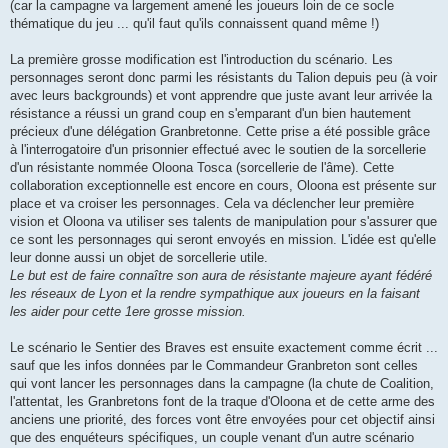
(car la campagne va largement amené les joueurs loin de ce socle
thématique du jeu ... qu'il faut qu'ils connaissent quand même !)
La première grosse modification est l'introduction du scénario. Les
personnages seront donc parmi les résistants du Talion depuis peu (à voir
avec leurs backgrounds) et vont apprendre que juste avant leur arrivée la
résistance a réussi un grand coup en s'emparant d'un bien hautement
précieux d'une délégation Granbretonne. Cette prise a été possible grâce
à l'interrogatoire d'un prisonnier effectué avec le soutien de la sorcellerie
d'un résistante nommée Oloona Tosca (sorcellerie de l'âme). Cette
collaboration exceptionnelle est encore en cours, Oloona est présente sur
place et va croiser les personnages. Cela va déclencher leur première
vision et Oloona va utiliser ses talents de manipulation pour s'assurer que
ce sont les personnages qui seront envoyés en mission. L'idée est qu'elle
leur donne aussi un objet de sorcellerie utile.
Le but est de faire connaître son aura de résistante majeure ayant fédéré
les réseaux de Lyon et la rendre sympathique aux joueurs en la faisant
les aider pour cette 1ere grosse mission.
Le scénario le Sentier des Braves est ensuite exactement comme écrit ...
sauf que les infos données par le Commandeur Granbreton sont celles
qui vont lancer les personnages dans la campagne (la chute de Coalition,
l'attentat, les Granbretons font de la traque d'Oloona et de cette arme des
anciens une priorité, des forces vont être envoyées pour cet objectif ainsi
que des enquéteurs spécifiques, un couple venant d'un autre scénario