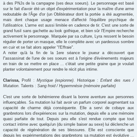
à des PNJs de la campagne (ses deux soeurs). Le personnage est basé
sur le fait d'avoir été un objet d'expérimentation pour la maître d'une arme
redoutable de l'Âge d'or (un Oblitérateur dont la portée a été augmentée,
mais dont chaque usage menace d'affecté l'équilibre psychique de
l'utilisatrice. L'arme est aussi limitée en cadence de tir. C'est une sorte de
grand fusil sans gachette au look gothique, et bien sûr l'Empire recherche
activement le personnage. Marquée par sa culture, Lyra ressent le besoin
régulier de porter un masque, elle le complète avec un pardessus sombre
en cuir et se fait alors appeler "l'Effraie".
A noter qu'à la fin de la 1ere séance le joueur a découvert que
l''assassinat de l'une de ses soeurs est à l'origine d'évènements majeurs
en train de se mettre en place ... c'était une petite graine que je voulait
planter volontairement pour rendre le récit plus intime.
Clarissa,
Profil :
Mystique (espionne)
. Historique :
Enfant des rues /
Mutation
. Talents :
Sang froid / Hypermnésie (mémoire parfaite)
C'est une sorte de bohémienne disant la bonne aventure aux personnes
influençables. Sa mutation lui fait avoir un parfum corporel augmentant sa
capacité de charme déjà conséquente. Elle a servi de cobaye aux
granbretons lors d'expériences sur la mutation, depuis elle a une mémoire
quasi parfaite de tout. Depuis peu elle s'est rendue compte que tout
contact intime avec quelqu'un (du simple baiser au sexe) lui déclenche un
capacité de régénération de ses blessures. Elle est consciente que
depuis les expérimentations des granbretons sa mutation est évolutive ...