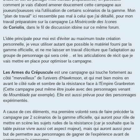
comment je vais d'abord amener doucement cette campagne aux
joueurs/joueuses via l'utilisation de certains scénarios de la gamme. Mon
"plan de travail" ici ressemble pas mal à celui que j'ai détaillé, pour mon
travail préparatoire sur la campagne
La Miséricorde des Icones
de
Coriolis
, dans le fil de discussion idoine sur ce même forum.
L'idée principale pour moi est d'éviter au maximum toute création
personnelle, je veux utiliser autant que possible le matériel fourni par la
gamme officielle, et ne me laisser en travail d'écriture que l'adaptation au
groupe de personnage qui sera créé .. et les articulations de récit que je
vais mettre en place pour optimiser la campagne.
Les Armes du Crépuscule
est une campagne qui touche fortement au
côté "merveilleux" de l'univers d'
Hawkmoon
, et qui met bien moins en
avant le côté rude et sombre de la résistance face à l'Empire Granbreton
(Cette campagne peut même être jouée avec des personnages venant
de
Mournblade
par exemple). Elle est aussi prévue pour des personnages
expérimentés.
A cause de ces éléments, ma première volonté sera de faire précéder la
campagne par 2 scénarios de la gamme officielle, qui auront pour rôle de
mettre en scène les sujets rudes de la résistance (car je souhaite que la
table puisse vivre aussi cet aspect majeur), mais qui auront aussi pour
but de permettre aux personnages de gagner de l'expérience avant de
commencer la campagne.