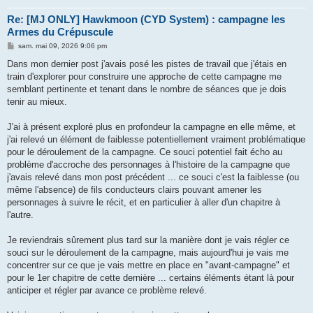
Re: [MJ ONLY] Hawkmoon (CYD System) : campagne les
Armes du Crépuscule
M
sam. mai 09, 2026 9:06 pm
e
s
Dans mon dernier post j'avais posé les pistes de travail que j'étais en
s
train d'explorer pour construire une approche de cette campagne me
a
g
semblant pertinente et tenant dans le nombre de séances que je dois
e
tenir au mieux.
J'ai à présent exploré plus en profondeur la campagne en elle même, et
j'ai relevé un élément de faiblesse potentiellement vraiment problématique
pour le déroulement de la campagne. Ce souci potentiel fait écho au
problème d'accroche des personnages à l'histoire de la campagne que
j'avais relevé dans mon post précédent ... ce souci c'est la faiblesse (ou
même l'absence) de fils conducteurs clairs pouvant amener les
personnages à suivre le récit, et en particulier à aller d'un chapitre à
l'autre.
Je reviendrais sûrement plus tard sur la manière dont je vais régler ce
souci sur le déroulement de la campagne, mais aujourd'hui je vais me
concentrer sur ce que je vais mettre en place en "avant-campagne" et
pour le 1er chapitre de cette dernière ... certains éléments étant là pour
anticiper et régler par avance ce problème relevé.