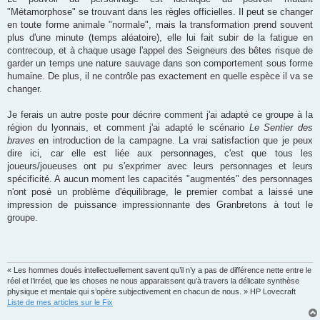
"Métamorphose" se trouvant dans les règles officielles. Il peut se changer
en toute forme animale "normale", mais la transformation prend souvent
plus d'une minute (temps aléatoire), elle lui fait subir de la fatigue en
contrecoup, et à chaque usage l'appel des Seigneurs des bêtes risque de
garder un temps une nature sauvage dans son comportement sous forme
humaine. De plus, il ne contrôle pas exactement en quelle espèce il va se
changer.
Je ferais un autre poste pour décrire comment j'ai adapté ce groupe à la
région du lyonnais, et comment j'ai adapté le scénario
Le Sentier des
braves
en introduction de la campagne. La vrai satisfaction que je peux
dire ici, car elle est liée aux personnages, c'est que tous les
joueurs/joueuses ont pu s'exprimer avec leurs personnages et leurs
spécificité. A aucun moment les capacités "augmentés" des personnages
n'ont posé un problème d'équilibrage, le premier combat a laissé une
impression de puissance impressionnante des Granbretons à tout le
groupe.
« Les hommes doués intellectuellement savent qu’il n’y a pas de différence nette entre le
réel et l’irréel, que les choses ne nous apparaissent qu’à travers la délicate synthèse
physique et mentale qui s’opère subjectivement en chacun de nous. » HP Lovecraft
Liste de mes articles sur le Fix