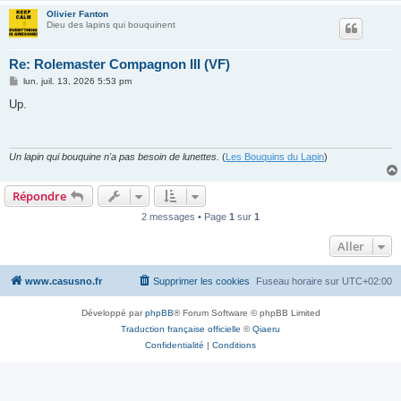
Olivier Fanton
Dieu des lapins qui bouquinent
Re: Rolemaster Compagnon III (VF)
M
lun. juil. 13, 2026 5:53 pm
e
s
Up.
s
a
g
e
Un lapin qui bouquine n'a pas besoin de lunettes.
(
Les Bouquins du Lapin
)
Répondre
2 messages • Page
1
sur
1
Aller
www.casusno.fr
Supprimer les cookies
Fuseau horaire sur
UTC+02:00
Développé par
phpBB
® Forum Software © phpBB Limited
Traduction française officielle
©
Qiaeru
Confidentialité
|
Conditions