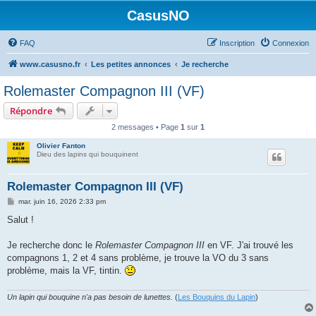
CasusNO
FAQ
Inscription
Connexion
www.casusno.fr
Les petites annonces
Je recherche
Rolemaster Compagnon III (VF)
Répondre
2 messages • Page
1
sur
1
Olivier Fanton
Dieu des lapins qui bouquinent
Rolemaster Compagnon III (VF)
M
mar. juin 16, 2026 2:33 pm
e
s
Salut !
s
a
g
Je recherche donc le
Rolemaster Compagnon III
en VF. J'ai trouvé les
e
compagnons 1, 2 et 4 sans problème, je trouve la VO du 3 sans
problème, mais la VF, tintin.
Un lapin qui bouquine n'a pas besoin de lunettes.
(
Les Bouquins du Lapin
)