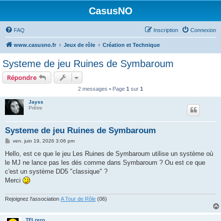
CasusNO
FAQ
Inscription
Connexion
www.casusno.fr
Jeux de rôle
Création et Technique
Systeme de jeu Ruines de Symbaroum
Répondre
2 messages • Page
1
sur
1
Jayss
Prêtre
Systeme de jeu Ruines de Symbaroum
M
ven. juin 19, 2026 3:06 pm
e
s
Hello, est ce que le jeu Les Ruines de Symbaroum utilise un système où
s
le MJ ne lance pas les dés comme dans Symbaroum ? Ou est ce que
a
g
c'est un système DD5 "classique" ?
e
Merci
Rejoignez l'association
A Tour de Rôle
(06)
TFLzero