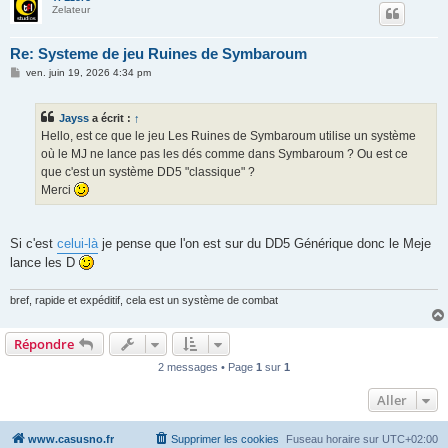
Zelateur
Re: Systeme de jeu Ruines de Symbaroum
M
ven. juin 19, 2026 4:34 pm
e
s
s
Jayss
a écrit :
↑
a
g
Hello, est ce que le jeu Les Ruines de Symbaroum utilise un système
e
où le MJ ne lance pas les dés comme dans Symbaroum ? Ou est ce
que c'est un système DD5 "classique" ?
Merci
Si c'est
celui-là
je pense que l'on est sur du DD5 Générique donc le Meje
lance les D
bref, rapide et expéditif, cela est un système de combat
Répondre
2 messages • Page
1
sur
1
Aller
www.casusno.fr
Supprimer les cookies
Fuseau horaire sur
UTC+02:00