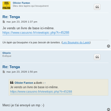
Olivier Fanton
Dieu des lapins qui bouquinent
Re: Tenga
M
mar. juin 23, 2026 1:37 pm
e
s
Je vends un livre de base ici-même.
s
https://www.casusno.fr/viewtopic.php?t=45288
a
g
e
Un lapin qui bouquine n'a pas besoin de lunettes.
(
Les Bouquins du Lapin
)
Ghorin
Evêque
Re: Tenga
M
mar. juin 23, 2026 1:50 pm
e
s
s
Olivier Fanton
a écrit :
↑
a
g
Je vends un livre de base ici-même.
e
https://www.casusno.fr/viewtopic.php?t=45288
Merci je t'ai envoyé un mp :-)