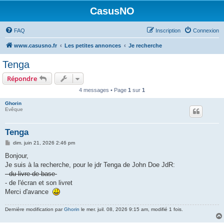
CasusNO
FAQ
Inscription
Connexion
www.casusno.fr
Les petites annonces
Je recherche
Tenga
Répondre
4 messages • Page
1
sur
1
Ghorin
Evêque
Tenga
M
dim. juin 21, 2026 2:46 pm
e
s
Bonjour,
s
Je suis à la recherche, pour le jdr Tenga de John Doe JdR:
a
g
- du livre de base
e
- de l'écran et son livret
Merci d'avance
Dernière modification par
Ghorin
le mer. juil. 08, 2026 9:15 am, modifié 1 fois.