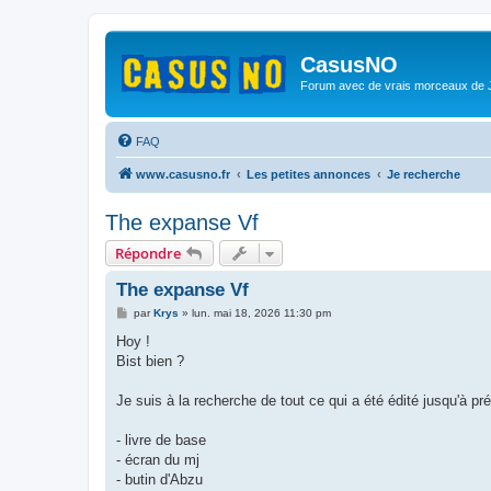
CasusNO
Forum avec de vrais morceaux de
FAQ
www.casusno.fr
Les petites annonces
Je recherche
The expanse Vf
Répondre
The expanse Vf
M
par
Krys
»
lun. mai 18, 2026 11:30 pm
e
s
Hoy !
s
Bist bien ?
a
g
e
Je suis à la recherche de tout ce qui a été édité jusqu'à pr
- livre de base
- écran du mj
- butin d'Abzu