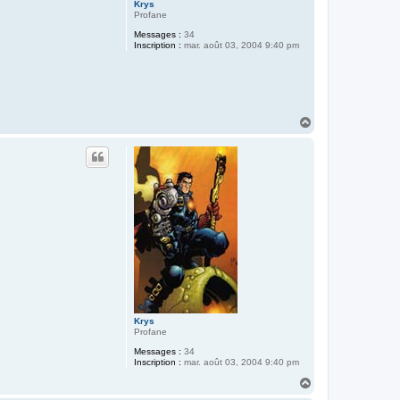
Krys
Profane
Messages :
34
Inscription :
mar. août 03, 2004 9:40 pm
H
a
u
t
Krys
Profane
Messages :
34
Inscription :
mar. août 03, 2004 9:40 pm
H
a