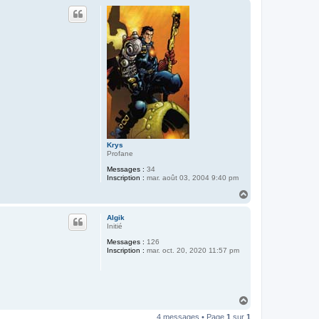
u
t
Krys
Profane
Messages :
34
Inscription :
mar. août 03, 2004 9:40 pm
H
a
u
Algik
t
Initié
Messages :
126
Inscription :
mar. oct. 20, 2020 11:57 pm
H
a
4 messages • Page
1
sur
1