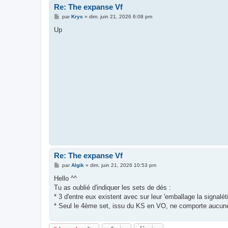
Re: The expanse Vf
M
par
Krys
»
dim. juin 21, 2026 6:08 pm
e
s
Up
s
a
g
e
Re: The expanse Vf
M
par
Algik
»
dim. juin 21, 2026 10:53 pm
e
s
Hello ^^
s
Tu as oublié d'indiquer les sets de dés :
a
g
* 3 d'entre eux existent avec sur leur 'emballage la signalé
e
* Seul le 4ème set, issu du KS en VO, ne comporte aucune 