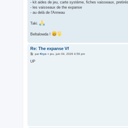
- kit aides de jeu, carte système, fiches vaisseaux, pretiré
- les vaisseaux de the expanse
- au delà de l'Anneau
Taki.
Beltalowda !
Re: The expanse Vf
M
par
Krys
»
jeu. juin 04, 2026 4:56 pm
e
s
UP
s
a
g
e