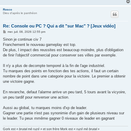
Rosco
Dieu d'après le panthéon
Re: Console ou PC ? Qui a dit "sur Mac" ? [Jeux vidéo]
M
mer. juil. 08, 2026 12:55 pm
e
s
Sinon je continue civ 7
s
Franchement le nouveau gameplay est top.
a
g
De plus, l impact des reussites est beaucoup moindre, plus d'obligation
e
de finir l'objectif commercial pour conserver ses villes par exemple.
Il n'y a plus de decompte temporel à la fin de l'age industriel.
Tu marques des points en fonction des tes actions, il faut un certain
nombre de point dans une categorie pour la victoire. Le premier a obtenir
une victoire gagne.
En revanche, defaut l'alarme arrive un peu tard, 5 tours avant la vicyoire,
un peu tardif pour renverser une action.
Aussi au global, tu marques moins d'xp de leader.
Gagner une partie n'est pas synonimie d'un gain de plusieurs niveau sur
le leader. Tu peux mmême gagner 0 niveaux de leader en gagnant
Gork est
« brutal mè ruzé »
et son frère Mork est
« ruzé mè brutal »