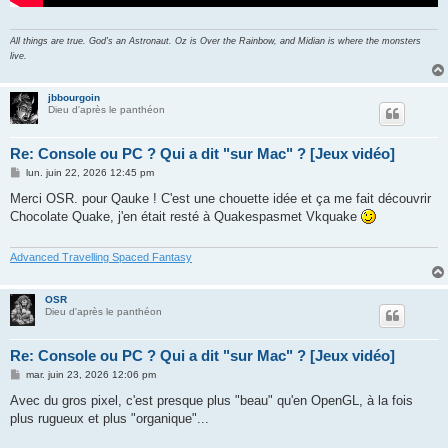
All things are true. God's an Astronaut. Oz is Over the Rainbow, and Midian is where the monsters
live.
jbbourgoin
Dieu d'après le panthéon
Re: Console ou PC ? Qui a dit "sur Mac" ? [Jeux vidéo]
M
lun. juin 22, 2026 12:45 pm
e
s
Merci OSR. pour Qauke ! C'est une chouette idée et ça me fait découvrir
s
Chocolate Quake, j'en était resté à Quakespasmet Vkquake
a
g
e
Advanced Travelling Spaced Fantasy
OSR
Dieu d'après le panthéon
Re: Console ou PC ? Qui a dit "sur Mac" ? [Jeux vidéo]
M
mar. juin 23, 2026 12:06 pm
e
s
Avec du gros pixel, c'est presque plus "beau" qu'en OpenGL, à la fois
s
plus rugueux et plus "organique"...
a
g
e