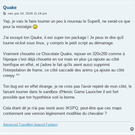
Quake
M
mer. juin 24, 2026 11:18 pm
e
s
Yep, je vais le faire tourner un peu à nouveau le Super8, ne serait-ce que
s
pour la nostalgie
a
g
e
J'ai essayé ton Qauke, il est super ton package ! Je peux te dire qu'il
tourne nickel sous linux, y compris le petit script au démarrage.
Vraiment chouette ce Chocolate Quake, rejouer en 320x200 comme à
l'époque c'est déjà chouette en soi mais en plus ça rajoute au côté
horrifique en effet, et j'adore le fait qu'ils aient aussi supprimé
l'interpolation de frame, ce côté saccadé des anims ça ajoute au côté
creepy ^^
Ton bug est en effet étrange, je ne crois pas l'avoir repéré de mon côté, le
faisant tourner dans le sandbox d'Heroic Game Launcher il est fort
possible que ton hypothèse soit la bonne.
Cela étant dit je n'ai pas testé avec IKSPQ, peut-être que ces maps
contiennent une version légèrement modifiée du chevalier ?
Advanced Travelling Spaced Fantasy