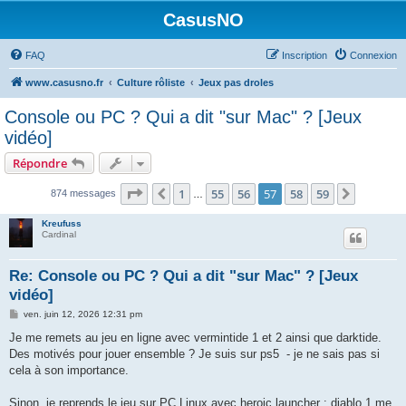
CasusNO
FAQ
Inscription
Connexion
www.casusno.fr
Culture rôliste
Jeux pas droles
Console ou PC ? Qui a dit "sur Mac" ? [Jeux
vidéo]
Répondre
Page
57
sur
59
1
55
56
57
58
59
Précédent
Suivant
874 messages
…
Kreufuss
Cardinal
Re: Console ou PC ? Qui a dit "sur Mac" ? [Jeux
vidéo]
M
ven. juin 12, 2026 12:31 pm
e
s
Je me remets au jeu en ligne avec vermintide 1 et 2 ainsi que darktide.
s
Des motivés pour jouer ensemble ? Je suis sur ps5 - je ne sais pas si
a
g
cela à son importance.
e
Sinon, je reprends le jeu sur PC Linux avec heroic launcher : diablo 1 me