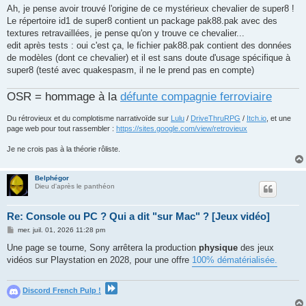
Ah, je pense avoir trouvé l'origine de ce mystérieux chevalier de super8 !
Le répertoire id1 de super8 contient un package pak88.pak avec des
textures retravaillées, je pense qu'on y trouve ce chevalier...
edit après tests : oui c'est ça, le fichier pak88.pak contient des données
de modèles (dont ce chevalier) et il est sans doute d'usage spécifique à
super8 (testé avec quakespasm, il ne le prend pas en compte)
OSR = hommage à la
défunte compagnie ferroviaire
Du rétrovieux et du complotisme narrativoïde sur
Lulu
/
DriveThruRPG
/
Itch.io
, et une
page web pour tout rassembler :
https://sites.google.com/view/retrovieux
Je ne crois pas à la théorie rôliste.
Belphégor
Dieu d'après le panthéon
Re: Console ou PC ? Qui a dit "sur Mac" ? [Jeux vidéo]
M
mer. juil. 01, 2026 11:28 pm
e
s
Une page se tourne, Sony arrêtera la production
physique
des jeux
s
vidéos sur Playstation en 2028, pour une offre
100% dématérialisée.
a
g
e
Discord French Pulp !