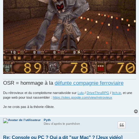
OSR = hommage à la
défunte compagnie ferroviaire
Du rétrovieux et du complotisme narrativoïde sur
Lulu
/
DriveThruRPG
/
Itch.io
, et une
page web pour tout rassembler :
https://sites.google.com/view/retrovieux
Je ne crois pas à la théorie rôliste.
Pyth
Dieu d'après le panthéon
Re: Console ou PC ? Qui a dit "sur Mac" ? [Jeux vidéo]