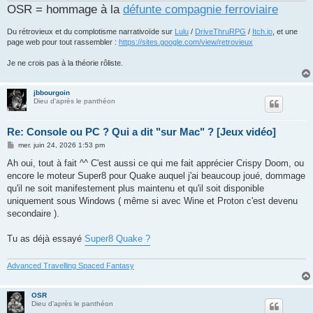
OSR = hommage à la
défunte compagnie ferroviaire
Du rétrovieux et du complotisme narrativoïde sur
Lulu
/
DriveThruRPG
/
Itch.io
, et une
page web pour tout rassembler :
https://sites.google.com/view/retrovieux
Je ne crois pas à la théorie rôliste.
jbbourgoin
Dieu d'après le panthéon
Re: Console ou PC ? Qui a dit "sur Mac" ? [Jeux vidéo]
M
mer. juin 24, 2026 1:53 pm
e
s
Ah oui, tout à fait ^^ C'est aussi ce qui me fait apprécier Crispy Doom, ou
s
encore le moteur Super8 pour Quake auquel j'ai beaucoup joué, dommage
a
g
qu'il ne soit manifestement plus maintenu et qu'il soit disponible
e
uniquement sous Windows ( même si avec Wine et Proton c'est devenu
secondaire ).
Tu as déjà essayé
Super8 Quake ?
Advanced Travelling Spaced Fantasy
OSR
Dieu d'après le panthéon