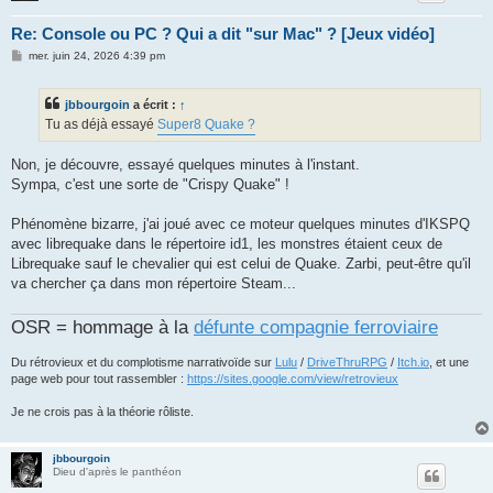
Re: Console ou PC ? Qui a dit "sur Mac" ? [Jeux vidéo]
M
mer. juin 24, 2026 4:39 pm
e
s
s
jbbourgoin
a écrit :
↑
a
g
Tu as déjà essayé
Super8 Quake ?
e
Non, je découvre, essayé quelques minutes à l'instant.
Sympa, c'est une sorte de "Crispy Quake" !
Phénomène bizarre, j'ai joué avec ce moteur quelques minutes d'IKSPQ
avec librequake dans le répertoire id1, les monstres étaient ceux de
Librequake sauf le chevalier qui est celui de Quake. Zarbi, peut-être qu'il
va chercher ça dans mon répertoire Steam...
OSR = hommage à la
défunte compagnie ferroviaire
Du rétrovieux et du complotisme narrativoïde sur
Lulu
/
DriveThruRPG
/
Itch.io
, et une
page web pour tout rassembler :
https://sites.google.com/view/retrovieux
Je ne crois pas à la théorie rôliste.
jbbourgoin
Dieu d'après le panthéon