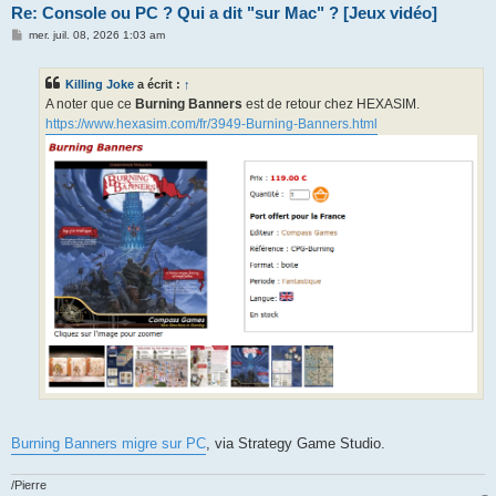
Re: Console ou PC ? Qui a dit "sur Mac" ? [Jeux vidéo]
M
mer. juil. 08, 2026 1:03 am
e
s
s
Killing Joke
a écrit :
↑
a
g
A noter que ce
Burning Banners
est de retour chez HEXASIM.
e
https://www.hexasim.com/fr/3949-Burning-Banners.html
Burning Banners migre sur PC
, via Strategy Game Studio.
/Pierre