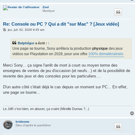
Zool
Mystique
Re: Console ou PC ? Qui a dit "sur Mac" ? [Jeux vidéo]
M
jeu. juil. 02, 2026 9:45 am
e
s
s
Belphégor
a écrit :
↑
a
g
Une page se tourne, Sony arrêtera la production
physique
des jeux
e
vidéos sur Playstation en 2028, pour une offre
100% dématérialisée.
Merci Sony... ça signe l'arrêt de mort à court ou moyen terme des
enseignes de ventes de jeu d'occasion (et neufs...) et de la possibilité de
revente des jeux et des consoles pour les particuliers....
D'un autre côté c'était déjà le cas depuis un moment sur PC... En effet,
une page se tourne...
Le JdR c'est bien, en abuser, ça craint (Mireille Dumas ?...)
kridenow
Dieu d'après le panthéon