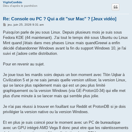
VigiloConfido
Dieu d'après le panthéon
Re: Console ou PC ? Qui a dit "sur Mac" ? [Jeux vidéo]
M
jeu. juin 25, 2026 9:31 am
e
s
Puisqu'on parle de jeu sous Linux. Depuis plusieurs mois je suis sous
s
Fedora KDE (44 maintenant). J'ai tout le temps été sous Ubuntu ou Linux
a
g
Mint quand j'étais dans mes phases Linux mais quandGreewi a enfin
e
décidé d'abandonner Windows avant la fin du support Windows 10, je l'ai
suivi et j'adore cette distribution.
Pour en revenir au sujet.
Je joue tous les mardis soirs depuis un bon moment avec Tlön Uqbar à
Civilization 5 et je ne sais jamais quelle version utiliser, la version Linux,
qui se lance plus rapidement mais qui est un peu plus limité
graphiquement ou la version Windows (via GE-Proton10-34) qui elle met
plus d'une minute à se lancer mais qui semble plus jolie.
Je n'ai pas réussi à trouver en fouillant sur Reddit et ProtonDB si je dois
privilégier la version native ou la version Windows.
Et en plus je suis coincé pour le moment avec un PC de bureautique
avec un GPU intégré AMD Vega 8 donc peut etre que les ralentissements