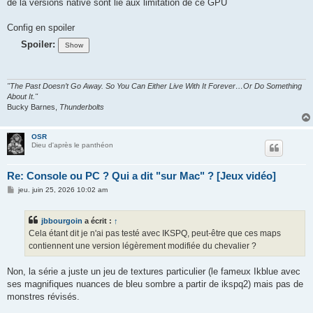
de la versions native sont lié aux limitation de ce GPU
Config en spoiler
Spoiler:
"The Past Doesn’t Go Away. So You Can Either Live With It Forever…Or Do Something
About It."
Bucky Barnes,
Thunderbolts
OSR
Dieu d'après le panthéon
Re: Console ou PC ? Qui a dit "sur Mac" ? [Jeux vidéo]
M
jeu. juin 25, 2026 10:02 am
e
s
s
jbbourgoin
a écrit :
↑
a
g
Cela étant dit je n'ai pas testé avec IKSPQ, peut-être que ces maps
e
contiennent une version légèrement modifiée du chevalier ?
Non, la série a juste un jeu de textures particulier (le fameux Ikblue avec
ses magnifiques nuances de bleu sombre a partir de ikspq2) mais pas de
monstres révisés.