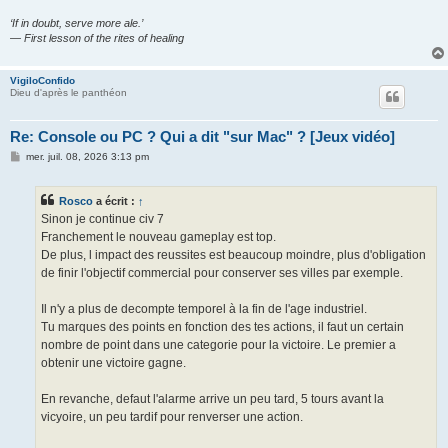
‘If in doubt, serve more ale.’
— First lesson of the rites of healing
VigiloConfido
Dieu d'après le panthéon
Re: Console ou PC ? Qui a dit "sur Mac" ? [Jeux vidéo]
M
mer. juil. 08, 2026 3:13 pm
e
s
s
Rosco
a écrit :
↑
a
g
Sinon je continue civ 7
e
Franchement le nouveau gameplay est top.
De plus, l impact des reussites est beaucoup moindre, plus d'obligation
de finir l'objectif commercial pour conserver ses villes par exemple.
Il n'y a plus de decompte temporel à la fin de l'age industriel.
Tu marques des points en fonction des tes actions, il faut un certain
nombre de point dans une categorie pour la victoire. Le premier a
obtenir une victoire gagne.
En revanche, defaut l'alarme arrive un peu tard, 5 tours avant la
vicyoire, un peu tardif pour renverser une action.