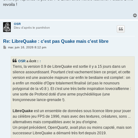
revoila !
OSR
Dieu d'après le panthéon
Re: LibreQuake : c'est pas Quake mais c'est libre
M
mar. juin 16, 2026 8:12 pm
e
s
s
OSR
a écrit :
↑
a
g
Tiens, la version 0.9 de LibreQuake est sortie il y a 15 jours dans un
e
silence assourdissant. Pourtant c'est vachement bien ce projet, et cette
version est une avancée majeure car enfin le bestiaire est complet : on
a enfin un modèle d'Ogre totalement finalisé (et pas le nounours
polygonal de la v0.8 ). Et c'est une très belle inspiration lovecraftienne :
une sorte de Profond doté d'une arme psychédélique (une
tronçonneuse lance-grenade !).
LibreQuake
est un ensemble de données sous licence libre pour jouer
au célèbre jeu FPS de 1996, mais avec des textures, créatures, sons ...
alternatives mais compatibles avec le jeu d'origine.
Un projet précédent, OpenQuartz, avait plus ou moins capoté, mais son
successeur LibreQuake a démarré très fort depuis 2019.