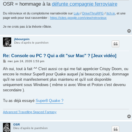
OSR = hommage à la
défunte compagnie ferroviaire
Du rétrovieux et du complotisme narrativoïde sur
Lulu
/
DriveThruRPG
/
Itch.io
, et une
page web pour tout rassembler :
https://sites.google.com/view/retrovieux
Je ne crois pas à la théorie rôliste.
jbbourgoin
Dieu d'après le panthéon
Re: Console ou PC ? Qui a dit "sur Mac" ? [Jeux vidéo]
M
mer. juin 24, 2026 1:53 pm
e
s
Ah oui, tout à fait ^^ C'est aussi ce qui me fait apprécier Crispy Doom, ou
s
encore le moteur Super8 pour Quake auquel j'ai beaucoup joué, dommage
a
g
qu'il ne soit manifestement plus maintenu et qu'il soit disponible
e
uniquement sous Windows ( même si avec Wine et Proton c'est devenu
secondaire ).
Tu as déjà essayé
Super8 Quake ?
Advanced Travelling Spaced Fantasy
OSR
Dieu d'après le panthéon