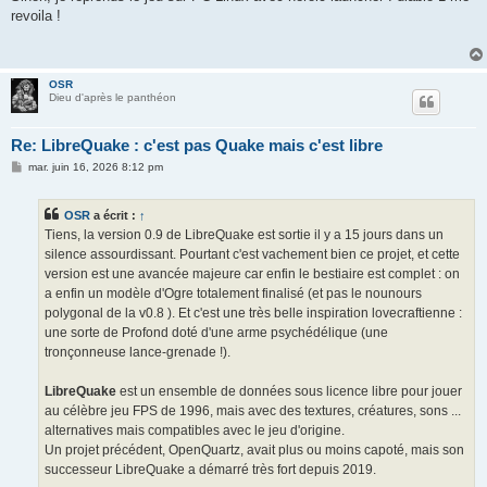
revoila !
OSR
Dieu d'après le panthéon
Re: LibreQuake : c'est pas Quake mais c'est libre
M
mar. juin 16, 2026 8:12 pm
e
s
s
OSR
a écrit :
↑
a
g
Tiens, la version 0.9 de LibreQuake est sortie il y a 15 jours dans un
e
silence assourdissant. Pourtant c'est vachement bien ce projet, et cette
version est une avancée majeure car enfin le bestiaire est complet : on
a enfin un modèle d'Ogre totalement finalisé (et pas le nounours
polygonal de la v0.8 ). Et c'est une très belle inspiration lovecraftienne :
une sorte de Profond doté d'une arme psychédélique (une
tronçonneuse lance-grenade !).
LibreQuake
est un ensemble de données sous licence libre pour jouer
au célèbre jeu FPS de 1996, mais avec des textures, créatures, sons ...
alternatives mais compatibles avec le jeu d'origine.
Un projet précédent, OpenQuartz, avait plus ou moins capoté, mais son
successeur LibreQuake a démarré très fort depuis 2019.