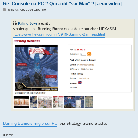
Re: Console ou PC ? Qui a dit "sur Mac" ? [Jeux vidéo]
M
mer. juil. 08, 2026 1:03 am
e
s
s
Killing Joke
a écrit :
↑
a
g
A noter que ce
Burning Banners
est de retour chez HEXASIM.
e
https://www.hexasim.com/fr/3949-Burning-Banners.html
Burning Banners migre sur PC
, via Strategy Game Studio.
/Pierre