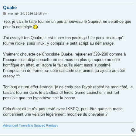
Quake
M
mer. juin 24, 2026 11:18 pm
e
s
Yep, je vais le faire tourner un peu à nouveau le Super8, ne serait-ce que
s
pour la nostalgie
a
g
e
J'ai essayé ton Qauke, il est super ton package ! Je peux te dire qu'il
tourne nickel sous linux, y compris le petit script au démarrage.
Vraiment chouette ce Chocolate Quake, rejouer en 320x200 comme à
l'époque c'est déjà chouette en soi mais en plus ça rajoute au côté
horrifique en effet, et j'adore le fait qu'ils aient aussi supprimé
l'interpolation de frame, ce côté saccadé des anims ça ajoute au côté
creepy ^^
Ton bug est en effet étrange, je ne crois pas l'avoir repéré de mon côté, le
faisant tourner dans le sandbox d'Heroic Game Launcher il est fort
possible que ton hypothèse soit la bonne.
Cela étant dit je n'ai pas testé avec IKSPQ, peut-être que ces maps
contiennent une version légèrement modifiée du chevalier ?
Advanced Travelling Spaced Fantasy