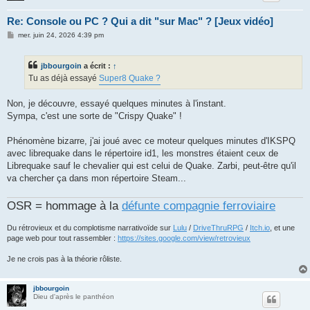
Re: Console ou PC ? Qui a dit "sur Mac" ? [Jeux vidéo]
M
mer. juin 24, 2026 4:39 pm
e
s
s
jbbourgoin
a écrit :
↑
a
g
Tu as déjà essayé
Super8 Quake ?
e
Non, je découvre, essayé quelques minutes à l'instant.
Sympa, c'est une sorte de "Crispy Quake" !
Phénomène bizarre, j'ai joué avec ce moteur quelques minutes d'IKSPQ
avec librequake dans le répertoire id1, les monstres étaient ceux de
Librequake sauf le chevalier qui est celui de Quake. Zarbi, peut-être qu'il
va chercher ça dans mon répertoire Steam...
OSR = hommage à la
défunte compagnie ferroviaire
Du rétrovieux et du complotisme narrativoïde sur
Lulu
/
DriveThruRPG
/
Itch.io
, et une
page web pour tout rassembler :
https://sites.google.com/view/retrovieux
Je ne crois pas à la théorie rôliste.
jbbourgoin
Dieu d'après le panthéon