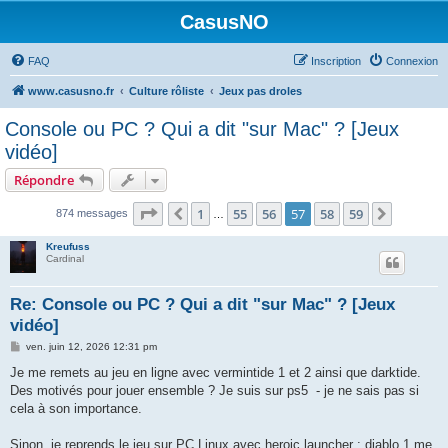
CasusNO
FAQ
Inscription
Connexion
www.casusno.fr
Culture rôliste
Jeux pas droles
Console ou PC ? Qui a dit "sur Mac" ? [Jeux
vidéo]
Répondre
Page
57
sur
59
1
55
56
57
58
59
Précédent
Suivant
874 messages
…
Kreufuss
Cardinal
Re: Console ou PC ? Qui a dit "sur Mac" ? [Jeux
vidéo]
M
ven. juin 12, 2026 12:31 pm
e
s
Je me remets au jeu en ligne avec vermintide 1 et 2 ainsi que darktide.
s
Des motivés pour jouer ensemble ? Je suis sur ps5 - je ne sais pas si
a
g
cela à son importance.
e
Sinon, je reprends le jeu sur PC Linux avec heroic launcher : diablo 1 me