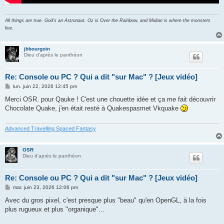
All things are true. God's an Astronaut. Oz is Over the Rainbow, and Midian is where the monsters
live.
jbbourgoin
Dieu d'après le panthéon
Re: Console ou PC ? Qui a dit "sur Mac" ? [Jeux vidéo]
M
lun. juin 22, 2026 12:45 pm
e
s
Merci OSR. pour Qauke ! C'est une chouette idée et ça me fait découvrir
s
Chocolate Quake, j'en était resté à Quakespasmet Vkquake
a
g
e
Advanced Travelling Spaced Fantasy
OSR
Dieu d'après le panthéon
Re: Console ou PC ? Qui a dit "sur Mac" ? [Jeux vidéo]
M
mar. juin 23, 2026 12:06 pm
e
s
Avec du gros pixel, c'est presque plus "beau" qu'en OpenGL, à la fois
s
plus rugueux et plus "organique"...
a
g
e