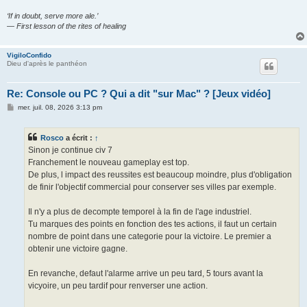
‘If in doubt, serve more ale.’
— First lesson of the rites of healing
VigiloConfido
Dieu d'après le panthéon
Re: Console ou PC ? Qui a dit "sur Mac" ? [Jeux vidéo]
M
mer. juil. 08, 2026 3:13 pm
e
s
s
Rosco
a écrit :
↑
a
g
Sinon je continue civ 7
e
Franchement le nouveau gameplay est top.
De plus, l impact des reussites est beaucoup moindre, plus d'obligation
de finir l'objectif commercial pour conserver ses villes par exemple.
Il n'y a plus de decompte temporel à la fin de l'age industriel.
Tu marques des points en fonction des tes actions, il faut un certain
nombre de point dans une categorie pour la victoire. Le premier a
obtenir une victoire gagne.
En revanche, defaut l'alarme arrive un peu tard, 5 tours avant la
vicyoire, un peu tardif pour renverser une action.