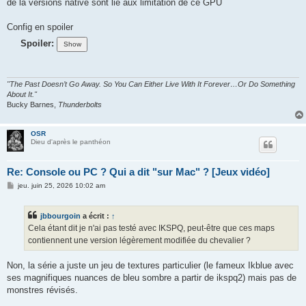
de la versions native sont lié aux limitation de ce GPU
Config en spoiler
Spoiler:
"The Past Doesn’t Go Away. So You Can Either Live With It Forever…Or Do Something
About It."
Bucky Barnes,
Thunderbolts
OSR
Dieu d'après le panthéon
Re: Console ou PC ? Qui a dit "sur Mac" ? [Jeux vidéo]
M
jeu. juin 25, 2026 10:02 am
e
s
s
jbbourgoin
a écrit :
↑
a
g
Cela étant dit je n'ai pas testé avec IKSPQ, peut-être que ces maps
e
contiennent une version légèrement modifiée du chevalier ?
Non, la série a juste un jeu de textures particulier (le fameux Ikblue avec
ses magnifiques nuances de bleu sombre a partir de ikspq2) mais pas de
monstres révisés.