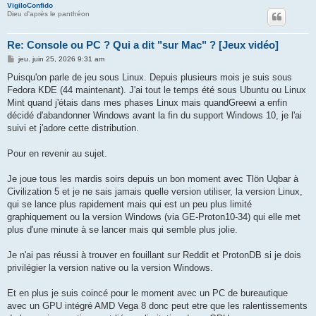
VigiloConfido
Dieu d'après le panthéon
Re: Console ou PC ? Qui a dit "sur Mac" ? [Jeux vidéo]
M
jeu. juin 25, 2026 9:31 am
e
s
Puisqu'on parle de jeu sous Linux. Depuis plusieurs mois je suis sous
s
Fedora KDE (44 maintenant). J'ai tout le temps été sous Ubuntu ou Linux
a
g
Mint quand j'étais dans mes phases Linux mais quandGreewi a enfin
e
décidé d'abandonner Windows avant la fin du support Windows 10, je l'ai
suivi et j'adore cette distribution.
Pour en revenir au sujet.
Je joue tous les mardis soirs depuis un bon moment avec Tlön Uqbar à
Civilization 5 et je ne sais jamais quelle version utiliser, la version Linux,
qui se lance plus rapidement mais qui est un peu plus limité
graphiquement ou la version Windows (via GE-Proton10-34) qui elle met
plus d'une minute à se lancer mais qui semble plus jolie.
Je n'ai pas réussi à trouver en fouillant sur Reddit et ProtonDB si je dois
privilégier la version native ou la version Windows.
Et en plus je suis coincé pour le moment avec un PC de bureautique
avec un GPU intégré AMD Vega 8 donc peut etre que les ralentissements