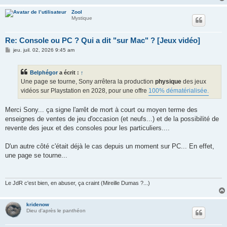
Zool
Mystique
Re: Console ou PC ? Qui a dit "sur Mac" ? [Jeux vidéo]
M
jeu. juil. 02, 2026 9:45 am
e
s
s
Belphégor
a écrit :
↑
a
g
Une page se tourne, Sony arrêtera la production
physique
des jeux
e
vidéos sur Playstation en 2028, pour une offre
100% dématérialisée.
Merci Sony... ça signe l'arrêt de mort à court ou moyen terme des
enseignes de ventes de jeu d'occasion (et neufs...) et de la possibilité de
revente des jeux et des consoles pour les particuliers....
D'un autre côté c'était déjà le cas depuis un moment sur PC... En effet,
une page se tourne...
Le JdR c'est bien, en abuser, ça craint (Mireille Dumas ?...)
kridenow
Dieu d'après le panthéon