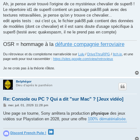
Ah, je pense avoir trouvé l'origine de ce mystérieux chevalier de super8 !
Le répertoire id1 de super8 contient un package pak88.pak avec des
textures retravaillées, je pense qu'on y trouve ce chevalier...
edit après tests : oui c'est ça, le fichier pak88.pak contient des données
de modèles (dont ce chevalier) et il est sans doute d'usage spécifique à
super8 (testé avec quakespasm, il ne le prend pas en compte)
OSR = hommage à la
défunte compagnie ferroviaire
Du rétrovieux et du complotisme narrativoïde sur
Lulu
/
DriveThruRPG
/
Itch.io
, et une
page web pour tout rassembler :
https://sites.google.com/view/retrovieux
Je ne crois pas à la théorie rôliste.
Belphégor
Dieu d'après le panthéon
Re: Console ou PC ? Qui a dit "sur Mac" ? [Jeux vidéo]
M
mer. juil. 01, 2026 11:28 pm
e
s
Une page se tourne, Sony arrêtera la production
physique
des jeux
s
vidéos sur Playstation en 2028, pour une offre
100% dématérialisée.
a
g
e
Discord French Pulp !