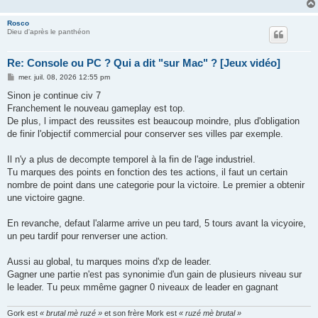
Rosco
Dieu d'après le panthéon
Re: Console ou PC ? Qui a dit "sur Mac" ? [Jeux vidéo]
M
mer. juil. 08, 2026 12:55 pm
e
s
Sinon je continue civ 7
s
Franchement le nouveau gameplay est top.
a
g
De plus, l impact des reussites est beaucoup moindre, plus d'obligation
e
de finir l'objectif commercial pour conserver ses villes par exemple.
Il n'y a plus de decompte temporel à la fin de l'age industriel.
Tu marques des points en fonction des tes actions, il faut un certain
nombre de point dans une categorie pour la victoire. Le premier a obtenir
une victoire gagne.
En revanche, defaut l'alarme arrive un peu tard, 5 tours avant la vicyoire,
un peu tardif pour renverser une action.
Aussi au global, tu marques moins d'xp de leader.
Gagner une partie n'est pas synonimie d'un gain de plusieurs niveau sur
le leader. Tu peux mmême gagner 0 niveaux de leader en gagnant
Gork est
« brutal mè ruzé »
et son frère Mork est
« ruzé mè brutal »