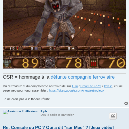
OSR = hommage à la
défunte compagnie ferroviaire
Du rétrovieux et du complotisme narrativoïde sur
Lulu
/
DriveThruRPG
/
Itch.io
, et une
page web pour tout rassembler :
https://sites.google.com/view/retrovieux
Je ne crois pas à la théorie rôliste.
Pyth
Dieu d'après le panthéon
Re: Console ou PC ? Qui a dit "sur Mac" ? [Jeux vidéo]