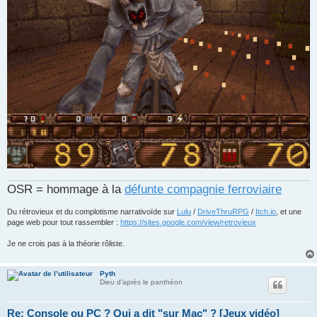
OSR = hommage à la
défunte compagnie ferroviaire
Du rétrovieux et du complotisme narrativoïde sur
Lulu
/
DriveThruRPG
/
Itch.io
, et une
page web pour tout rassembler :
https://sites.google.com/view/retrovieux
Je ne crois pas à la théorie rôliste.
Pyth
Dieu d'après le panthéon
Re: Console ou PC ? Qui a dit "sur Mac" ? [Jeux vidéo]