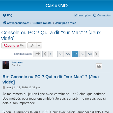
CasusNO
FAQ
Inscription
Connexion
www.casusno.fr
Culture rôliste
Jeux pas droles
Console ou PC ? Qui a dit "sur Mac" ? [Jeux
vidéo]
Répondre
Page
57
sur
59
1
55
56
57
58
59
Précédent
Suivant
880 messages
…
Kreufuss
Cardinal
Re: Console ou PC ? Qui a dit "sur Mac" ? [Jeux
vidéo]
M
ven. juin 12, 2026 12:31 pm
e
s
Je me remets au jeu en ligne avec vermintide 1 et 2 ainsi que darktide.
s
Des motivés pour jouer ensemble ? Je suis sur ps5 - je ne sais pas si
a
g
cela à son importance.
e
Sinon, je reprends le jeu sur PC Linux avec heroic launcher : diablo 1 me