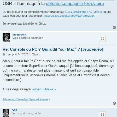
OSR = hommage à la
défunte compagnie ferroviaire
Du rétrovieux et du complotisme narrativoïde sur
Lulu
/
DriveThruRPG
/
Itch.io
, et une
page web pour tout rassembler :
https://sites.google.com/view/retrovieux
Je ne crois pas à la théorie rôliste.
jbbourgoin
Dieu d'après le panthéon
Re: Console ou PC ? Qui a dit "sur Mac" ? [Jeux vidéo]
M
mer. juin 24, 2026 1:53 pm
e
s
Ah oui, tout à fait ^^ C'est aussi ce qui me fait apprécier Crispy Doom, ou
s
encore le moteur Super8 pour Quake auquel j'ai beaucoup joué, dommage
a
g
qu'il ne soit manifestement plus maintenu et qu'il soit disponible
e
uniquement sous Windows ( même si avec Wine et Proton c'est devenu
secondaire ).
Tu as déjà essayé
Super8 Quake ?
Advanced Travelling Spaced Fantasy
OSR
Dieu d'après le panthéon