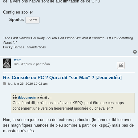
de la versions native sont lié aux limitation de ce GPU
Config en spoiler
Spoiler:
"The Past Doesn’t Go Away. So You Can Either Live With It Forever…Or Do Something
About It."
Bucky Barnes,
Thunderbolts
OSR
Dieu d'après le panthéon
Re: Console ou PC ? Qui a dit "sur Mac" ? [Jeux vidéo]
M
jeu. juin 25, 2026 10:02 am
e
s
s
jbbourgoin
a écrit :
↑
a
g
Cela étant dit je n'ai pas testé avec IKSPQ, peut-être que ces maps
e
contiennent une version légèrement modifiée du chevalier ?
Non, la série a juste un jeu de textures particulier (le fameux Ikblue avec
ses magnifiques nuances de bleu sombre a partir de ikspq2) mais pas de
monstres révisés.