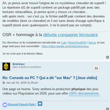
Ah, je pense avoir trouvé l'origine de ce mystérieux chevalier de super8 !
Le répertoire id1 de super8 contient un package pak88.pak avec des
textures retravaillées, je pense qu'on y trouve ce chevalier...
edit après tests : oui c'est ça, le fichier pak88.pak contient des données
de modèles (dont ce chevalier) et il est sans doute d'usage spécifique à
super8 (testé avec quakespasm, il ne le prend pas en compte)
OSR = hommage à la
défunte compagnie ferroviaire
Du rétrovieux et du complotisme narrativoïde sur
Lulu
/
DriveThruRPG
/
Itch.io
, et une
page web pour tout rassembler :
https://sites.google.com/view/retrovieux
Je ne crois pas à la théorie rôliste.
Belphégor
Dieu d'après le panthéon
Re: Console ou PC ? Qui a dit "sur Mac" ? [Jeux vidéo]
M
mer. juil. 01, 2026 11:28 pm
e
s
Une page se tourne, Sony arrêtera la production
physique
des jeux
s
vidéos sur Playstation en 2028, pour une offre
100% dématérialisée.
a
g
e
Discord French Pulp !