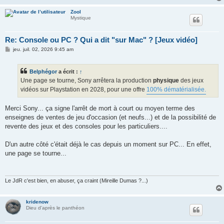
Zool
Mystique
Re: Console ou PC ? Qui a dit "sur Mac" ? [Jeux vidéo]
M
jeu. juil. 02, 2026 9:45 am
e
s
s
Belphégor
a écrit :
↑
a
g
Une page se tourne, Sony arrêtera la production
physique
des jeux
e
vidéos sur Playstation en 2028, pour une offre
100% dématérialisée.
Merci Sony... ça signe l'arrêt de mort à court ou moyen terme des
enseignes de ventes de jeu d'occasion (et neufs...) et de la possibilité de
revente des jeux et des consoles pour les particuliers....
D'un autre côté c'était déjà le cas depuis un moment sur PC... En effet,
une page se tourne...
Le JdR c'est bien, en abuser, ça craint (Mireille Dumas ?...)
kridenow
Dieu d'après le panthéon