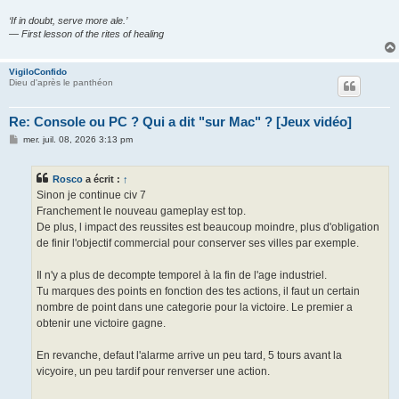
‘If in doubt, serve more ale.’
— First lesson of the rites of healing
VigiloConfido
Dieu d'après le panthéon
Re: Console ou PC ? Qui a dit "sur Mac" ? [Jeux vidéo]
M
mer. juil. 08, 2026 3:13 pm
e
s
s
Rosco
a écrit :
↑
a
g
Sinon je continue civ 7
e
Franchement le nouveau gameplay est top.
De plus, l impact des reussites est beaucoup moindre, plus d'obligation
de finir l'objectif commercial pour conserver ses villes par exemple.
Il n'y a plus de decompte temporel à la fin de l'age industriel.
Tu marques des points en fonction des tes actions, il faut un certain
nombre de point dans une categorie pour la victoire. Le premier a
obtenir une victoire gagne.
En revanche, defaut l'alarme arrive un peu tard, 5 tours avant la
vicyoire, un peu tardif pour renverser une action.