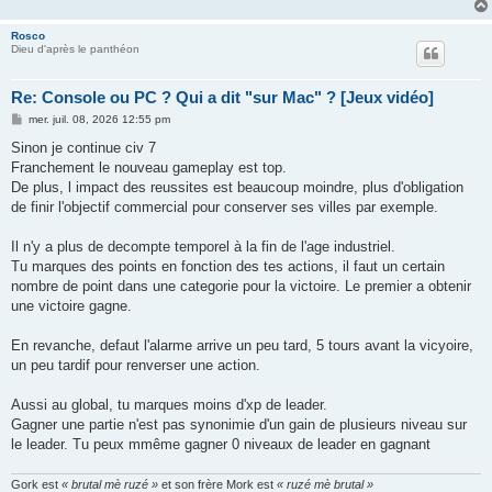
Rosco
Dieu d'après le panthéon
Re: Console ou PC ? Qui a dit "sur Mac" ? [Jeux vidéo]
M
mer. juil. 08, 2026 12:55 pm
e
s
Sinon je continue civ 7
s
Franchement le nouveau gameplay est top.
a
g
De plus, l impact des reussites est beaucoup moindre, plus d'obligation
e
de finir l'objectif commercial pour conserver ses villes par exemple.
Il n'y a plus de decompte temporel à la fin de l'age industriel.
Tu marques des points en fonction des tes actions, il faut un certain
nombre de point dans une categorie pour la victoire. Le premier a obtenir
une victoire gagne.
En revanche, defaut l'alarme arrive un peu tard, 5 tours avant la vicyoire,
un peu tardif pour renverser une action.
Aussi au global, tu marques moins d'xp de leader.
Gagner une partie n'est pas synonimie d'un gain de plusieurs niveau sur
le leader. Tu peux mmême gagner 0 niveaux de leader en gagnant
Gork est
« brutal mè ruzé »
et son frère Mork est
« ruzé mè brutal »