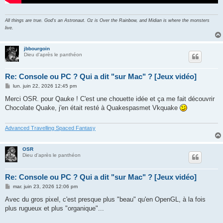
All things are true. God's an Astronaut. Oz is Over the Rainbow, and Midian is where the monsters
live.
jbbourgoin
Dieu d'après le panthéon
Re: Console ou PC ? Qui a dit "sur Mac" ? [Jeux vidéo]
M
lun. juin 22, 2026 12:45 pm
e
s
Merci OSR. pour Qauke ! C'est une chouette idée et ça me fait découvrir
s
Chocolate Quake, j'en était resté à Quakespasmet Vkquake
a
g
e
Advanced Travelling Spaced Fantasy
OSR
Dieu d'après le panthéon
Re: Console ou PC ? Qui a dit "sur Mac" ? [Jeux vidéo]
M
mar. juin 23, 2026 12:06 pm
e
s
Avec du gros pixel, c'est presque plus "beau" qu'en OpenGL, à la fois
s
plus rugueux et plus "organique"...
a
g
e