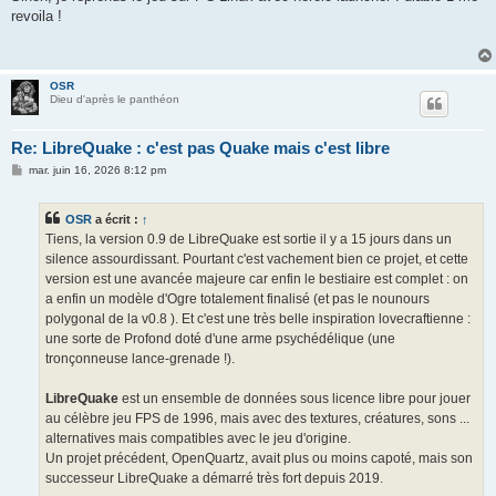
revoila !
OSR
Dieu d'après le panthéon
Re: LibreQuake : c'est pas Quake mais c'est libre
M
mar. juin 16, 2026 8:12 pm
e
s
s
OSR
a écrit :
↑
a
g
Tiens, la version 0.9 de LibreQuake est sortie il y a 15 jours dans un
e
silence assourdissant. Pourtant c'est vachement bien ce projet, et cette
version est une avancée majeure car enfin le bestiaire est complet : on
a enfin un modèle d'Ogre totalement finalisé (et pas le nounours
polygonal de la v0.8 ). Et c'est une très belle inspiration lovecraftienne :
une sorte de Profond doté d'une arme psychédélique (une
tronçonneuse lance-grenade !).
LibreQuake
est un ensemble de données sous licence libre pour jouer
au célèbre jeu FPS de 1996, mais avec des textures, créatures, sons ...
alternatives mais compatibles avec le jeu d'origine.
Un projet précédent, OpenQuartz, avait plus ou moins capoté, mais son
successeur LibreQuake a démarré très fort depuis 2019.