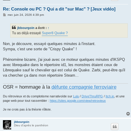
Re: Console ou PC ? Qui a dit "sur Mac" ? [Jeux vidéo]
M
mer. juin 24, 2026 4:39 pm
e
s
s
jbbourgoin
a écrit :
↑
a
g
Tu as déjà essayé
Super8 Quake ?
e
Non, je découvre, essayé quelques minutes à l'instant.
Sympa, c'est une sorte de "Crispy Quake" !
Phénomène bizarre, j'ai joué avec ce moteur quelques minutes d'IKSPQ
avec librequake dans le répertoire id1, les monstres étaient ceux de
Librequake sauf le chevalier qui est celui de Quake. Zarbi, peut-être qu'il
va chercher ça dans mon répertoire Steam...
OSR = hommage à la
défunte compagnie ferroviaire
Du rétrovieux et du complotisme narrativoïde sur
Lulu
/
DriveThruRPG
/
Itch.io
, et une
page web pour tout rassembler :
https://sites.google.com/view/retrovieux
Je ne crois pas à la théorie rôliste.
jbbourgoin
Dieu d'après le panthéon