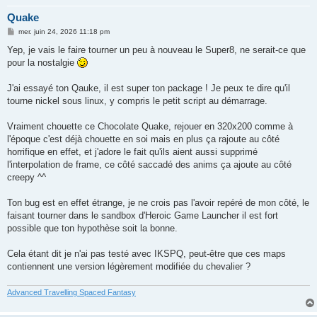
Quake
M
mer. juin 24, 2026 11:18 pm
e
s
Yep, je vais le faire tourner un peu à nouveau le Super8, ne serait-ce que
s
pour la nostalgie
a
g
e
J'ai essayé ton Qauke, il est super ton package ! Je peux te dire qu'il
tourne nickel sous linux, y compris le petit script au démarrage.
Vraiment chouette ce Chocolate Quake, rejouer en 320x200 comme à
l'époque c'est déjà chouette en soi mais en plus ça rajoute au côté
horrifique en effet, et j'adore le fait qu'ils aient aussi supprimé
l'interpolation de frame, ce côté saccadé des anims ça ajoute au côté
creepy ^^
Ton bug est en effet étrange, je ne crois pas l'avoir repéré de mon côté, le
faisant tourner dans le sandbox d'Heroic Game Launcher il est fort
possible que ton hypothèse soit la bonne.
Cela étant dit je n'ai pas testé avec IKSPQ, peut-être que ces maps
contiennent une version légèrement modifiée du chevalier ?
Advanced Travelling Spaced Fantasy