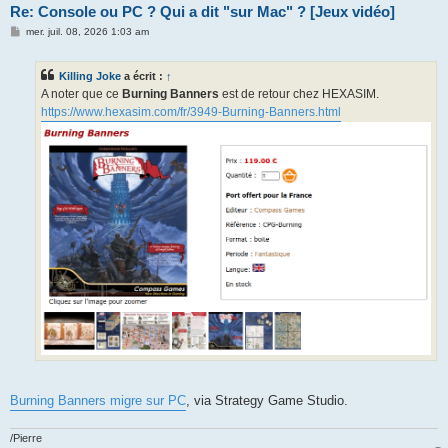
Re: Console ou PC ? Qui a dit "sur Mac" ? [Jeux vidéo]
M
mer. juil. 08, 2026 1:03 am
e
s
s
Killing Joke
a écrit :
↑
a
g
A noter que ce
Burning Banners
est de retour chez HEXASIM.
e
https://www.hexasim.com/fr/3949-Burning-Banners.html
Burning Banners migre sur PC
, via Strategy Game Studio.
/Pierre