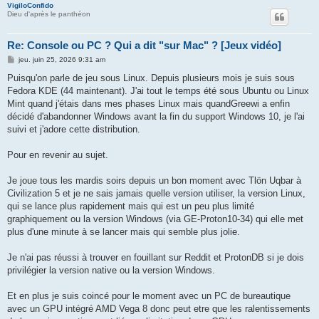
VigiloConfido
Dieu d'après le panthéon
Re: Console ou PC ? Qui a dit "sur Mac" ? [Jeux vidéo]
M
jeu. juin 25, 2026 9:31 am
e
s
Puisqu'on parle de jeu sous Linux. Depuis plusieurs mois je suis sous
s
Fedora KDE (44 maintenant). J'ai tout le temps été sous Ubuntu ou Linux
a
g
Mint quand j'étais dans mes phases Linux mais quandGreewi a enfin
e
décidé d'abandonner Windows avant la fin du support Windows 10, je l'ai
suivi et j'adore cette distribution.
Pour en revenir au sujet.
Je joue tous les mardis soirs depuis un bon moment avec Tlön Uqbar à
Civilization 5 et je ne sais jamais quelle version utiliser, la version Linux,
qui se lance plus rapidement mais qui est un peu plus limité
graphiquement ou la version Windows (via GE-Proton10-34) qui elle met
plus d'une minute à se lancer mais qui semble plus jolie.
Je n'ai pas réussi à trouver en fouillant sur Reddit et ProtonDB si je dois
privilégier la version native ou la version Windows.
Et en plus je suis coincé pour le moment avec un PC de bureautique
avec un GPU intégré AMD Vega 8 donc peut etre que les ralentissements