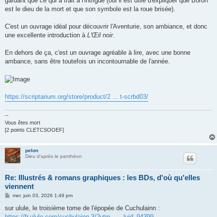
gardant que ce qui a trait à l'intrigue (oui il est utile d'expliquer que Boron
est le dieu de la mort et que son symbole est la roue brisée).
C'est un ouvrage idéal pour découvrir l'Aventurie, son ambiance, et donc
une excellente introduction à
L'Œil noir
.
En dehors de ça, c'est un ouvrage agréable à lire, avec une bonne
ambance, sans être toutefois un incontournable de l'année.
https://scriptarium.org/store/product/2 ... t-scrbd03/
--
Vous êtes mort
[2 points CLETCSOOEF]
pelon
Dieu d'après le panthéon
Re: Illustrés & romans graphiques : les BDs, d'où qu'elles
viennent
M
mer. juin 03, 2026 1:49 pm
e
s
sur ulule, le troisième tome de l'épopée de Cuchulainn :
s
https://fr.ulule.com/cuchulainn-3/?utm_ ... luid_94399