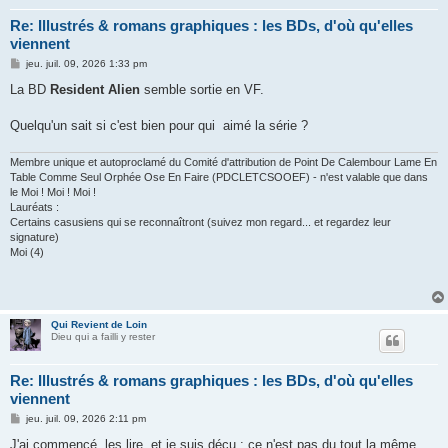
Re: Illustrés & romans graphiques : les BDs, d'où qu'elles
viennent
M
jeu. juil. 09, 2026 1:33 pm
e
s
La BD
Resident Alien
semble sortie en VF.
s
a
g
Quelqu'un sait si c'est bien pour qui aimé la série ?
e
Membre unique et autoproclamé du Comité d'attribution de Point De Calembour Lame En
Table Comme Seul Orphée Ose En Faire (PDCLETCSOOEF) - n'est valable que dans
le Moi ! Moi ! Moi !
Lauréats :
Certains casusiens qui se reconnaîtront (suivez mon regard... et regardez leur
signature)
Moi (4)
Qui Revient de Loin
Dieu qui a failli y rester
Re: Illustrés & romans graphiques : les BDs, d'où qu'elles
viennent
M
jeu. juil. 09, 2026 2:11 pm
e
s
J'ai commencé les lire, et je suis déçu : ce n'est pas du tout la même