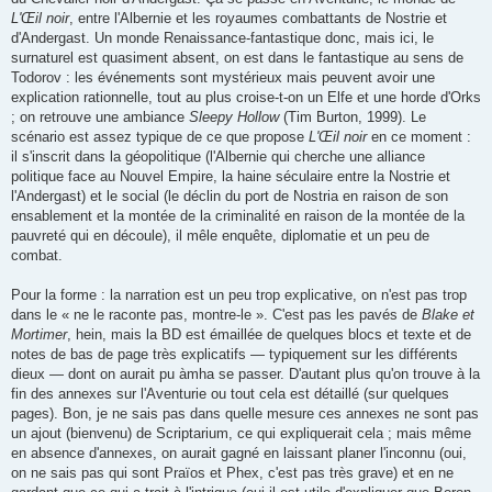
L'Œil noir
, entre l'Albernie et les royaumes combattants de Nostrie et
d'Andergast. Un monde Renaissance-fantastique donc, mais ici, le
surnaturel est quasiment absent, on est dans le fantastique au sens de
Todorov : les événements sont mystérieux mais peuvent avoir une
explication rationnelle, tout au plus croise-t-on un Elfe et une horde d'Orks
; on retrouve une ambiance
Sleepy Hollow
(Tim Burton, 1999). Le
scénario est assez typique de ce que propose
L'Œil noir
en ce moment :
il s'inscrit dans la géopolitique (l'Albernie qui cherche une alliance
politique face au Nouvel Empire, la haine séculaire entre la Nostrie et
l'Andergast) et le social (le déclin du port de Nostria en raison de son
ensablement et la montée de la criminalité en raison de la montée de la
pauvreté qui en découle), il mêle enquête, diplomatie et un peu de
combat.
Pour la forme : la narration est un peu trop explicative, on n'est pas trop
dans le « ne le raconte pas, montre-le ». C'est pas les pavés de
Blake et
Mortimer
, hein, mais la BD est émaillée de quelques blocs et texte et de
notes de bas de page très explicatifs — typiquement sur les différents
dieux — dont on aurait pu àmha se passer. D'autant plus qu'on trouve à la
fin des annexes sur l'Aventurie ou tout cela est détaillé (sur quelques
pages). Bon, je ne sais pas dans quelle mesure ces annexes ne sont pas
un ajout (bienvenu) de Scriptarium, ce qui expliquerait cela ; mais même
en absence d'annexes, on aurait gagné en laissant planer l'inconnu (oui,
on ne sais pas qui sont Praïos et Phex, c'est pas très grave) et en ne