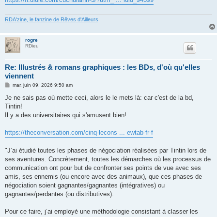
a
g
e
RDA'zine, le fanzine de Rêves d'Ailleurs
rogre
RDieu
Re: Illustrés & romans graphiques : les BDs, d'où qu'elles
viennent
M
mar. juin 09, 2026 9:50 am
e
s
Je ne sais pas où mette ceci, alors le le mets là: car c'est de la bd,
s
Tintin!
a
g
Il y a des universitaires qui s'amusent bien!
e
https://theconversation.com/cinq-lecons ... ewtab-fr-f
"J’ai étudié toutes les phases de négociation réalisées par Tintin lors de
ses aventures. Concrètement, toutes les démarches où les processus de
communication ont pour but de confronter ses points de vue avec ses
amis, ses ennemis (ou encore avec des animaux), que ces phases de
négociation soient gagnantes/gagnantes (intégratives) ou
gagnantes/perdantes (ou distributives).
Pour ce faire, j’ai employé une méthodologie consistant à classer les