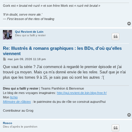
Gork est
« brutal mè ruzé »
et son frère Mork est
« ruzé mè brutal »
‘If in doubt, serve more ale.’
— First lesson of the rites of healing
Qui Revient de Loin
Dieu qui a failli y rester
Re: Illustrés & romans graphiques : les BDs, d'où qu'elles
viennent
M
mar. juin 09, 2026 11:18 pm
e
s
Que vaut la série ? J'ai commencé à regardé le premier épisode et j'ai
s
trouvé ça moyen. Mais ça m'a donné envie de les relire. Sauf que je n'ai
a
g
plus que les tomes 9 à 15, je sais pas où sont les autres :'(
e
Dieu qui a failli y rester
| Teams Panthéon & Bienvenue
Le blog de mes voyages imaginaires:
http://qui.revient.de.loin.blog.free.fr/
Mon
Itchio
Mémoire de rôlistes
: le patrimoine du jeu de rôle se construit aujourd'hui
Contributeur au Grog
Rosco
Dieu d'après le panthéon