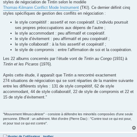
styles de négociation de Tintin selon le modèle
Thomas-Kilmann Conflict Mode Instrument
(TKI). Ce dernier définit cinq
styles spécifiques de gestion des conflits en négociation :
le style compétitif : assertif et non coopératif. L’individu poursuit
ses propres préoccupations aux dépens de l’autre ;
le style accommodant : peu affirmatif et coopératif.
le style d’évitement : peu affirmatif et peu coopératif ;
le style collaboratif : à la fois assertif et coopératif ;
le style de compromis : entre l’affirmation de soi et la coopération.
Les 22 albums concernés par l’étude vont de
Tintin au Congo
(1931) à
Tintin et les Picaros
(1976).
Après cette étude, il apparaît que Tintin a rencontré exactement
274 situations de négociation qui se sont réparties de la manière suivante
entre les différents styles : 131 de style compétitif, 62 de style
accommodant, 44 de style collaboratif, 22 de style de compromis et 22 et
15 de style d’évitement."
"Mouvement Minusculiniste" - consiste à défendre les minorités composées d'une seule
personne. Effectif : un adhérent. Mot d'ordre (Pierre Dac) : "Contre tout ce qui est pour,
et pour tout ce qui est contre".
tauther