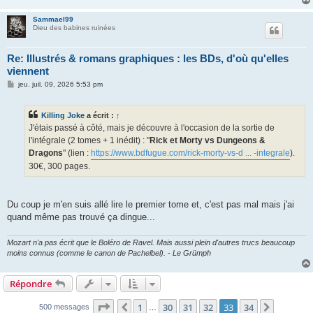
Sammael99
Dieu des babines ruinées
Re: Illustrés & romans graphiques : les BDs, d'où qu'elles
viennent
M
jeu. juil. 09, 2026 5:53 pm
e
s
s
Killing Joke
a écrit :
↑
a
g
J'étais passé à côté, mais je découvre à l'occasion de la sortie de
e
l'intégrale (2 tomes + 1 inédit) : "
Rick et Morty vs Dungeons &
Dragons
" (lien :
https://www.bdfugue.com/rick-morty-vs-d ... -integrale
).
30€, 300 pages.
Du coup je m'en suis allé lire le premier tome et, c'est pas mal mais j'ai
quand même pas trouvé ça dingue...
Mozart n'a pas écrit que le Boléro de Ravel. Mais aussi plein d'autres trucs beaucoup
moins connus (comme le canon de Pachelbel). - Le Grümph
Répondre
Page
33
sur
34
1
30
31
32
33
34
Précédent
Suivant
500 messages
…