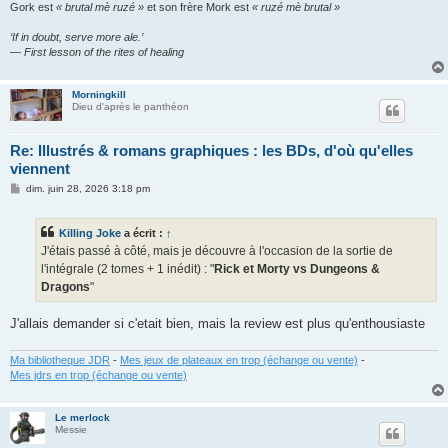
Gork est
« brutal mè ruzé »
et son frère Mork est
« ruzé mè brutal »
‘If in doubt, serve more ale.’
— First lesson of the rites of healing
Morningkill
Dieu d'après le panthéon
Re: Illustrés & romans graphiques : les BDs, d'où qu'elles
viennent
M
dim. juin 28, 2026 3:18 pm
e
s
s
Killing Joke
a écrit :
↑
a
g
J'étais passé à côté, mais je découvre à l'occasion de la sortie de
e
l'intégrale (2 tomes + 1 inédit) : "
Rick et Morty vs Dungeons &
Dragons
"
J'allais demander si c'etait bien, mais la review est plus qu'enthousiaste
Ma bibliotheque JDR
-
Mes jeux de plateaux en trop (échange ou vente)
-
Mes jdrs en trop (échange ou vente)
Le merlock
Messie