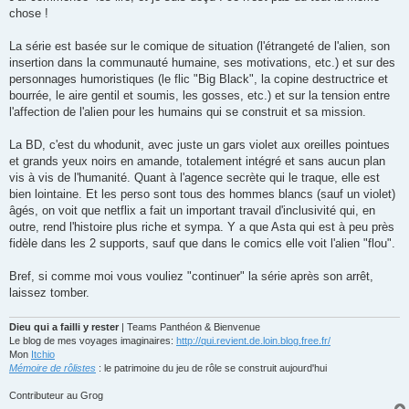
s
chose !
a
g
e
La série est basée sur le comique de situation (l'étrangeté de l'alien, son
insertion dans la communauté humaine, ses motivations, etc.) et sur des
personnages humoristiques (le flic "Big Black", la copine destructrice et
bourrée, le aire gentil et soumis, les gosses, etc.) et sur la tension entre
l'affection de l'alien pour les humains qui se construit et sa mission.
La BD, c'est du whodunit, avec juste un gars violet aux oreilles pointues
et grands yeux noirs en amande, totalement intégré et sans aucun plan
vis à vis de l'humanité. Quant à l'agence secrète qui le traque, elle est
bien lointaine. Et les perso sont tous des hommes blancs (sauf un violet)
âgés, on voit que netflix a fait un important travail d'inclusivité qui, en
outre, rend l'histoire plus riche et sympa. Y a que Asta qui est à peu près
fidèle dans les 2 supports, sauf que dans le comics elle voit l'alien "flou".
Bref, si comme moi vous vouliez "continuer" la série après son arrêt,
laissez tomber.
Dieu qui a failli y rester
| Teams Panthéon & Bienvenue
Le blog de mes voyages imaginaires:
http://qui.revient.de.loin.blog.free.fr/
Mon
Itchio
Mémoire de rôlistes
: le patrimoine du jeu de rôle se construit aujourd'hui
Contributeur au Grog