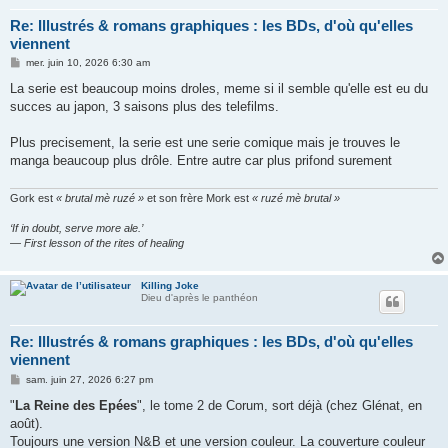
Re: Illustrés & romans graphiques : les BDs, d'où qu'elles
viennent
M
mer. juin 10, 2026 6:30 am
e
s
La serie est beaucoup moins droles, meme si il semble qu'elle est eu du
s
succes au japon, 3 saisons plus des telefilms.
a
g
e
Plus precisement, la serie est une serie comique mais je trouves le
manga beaucoup plus drôle. Entre autre car plus prifond surement
Gork est
« brutal mè ruzé »
et son frère Mork est
« ruzé mè brutal »
‘If in doubt, serve more ale.’
— First lesson of the rites of healing
Killing Joke
Dieu d'après le panthéon
Re: Illustrés & romans graphiques : les BDs, d'où qu'elles
viennent
M
sam. juin 27, 2026 6:27 pm
e
s
"
La Reine des Epées
", le tome 2 de Corum, sort déjà (chez Glénat, en
s
août).
a
g
Toujours une version N&B et une version couleur. La couverture couleur