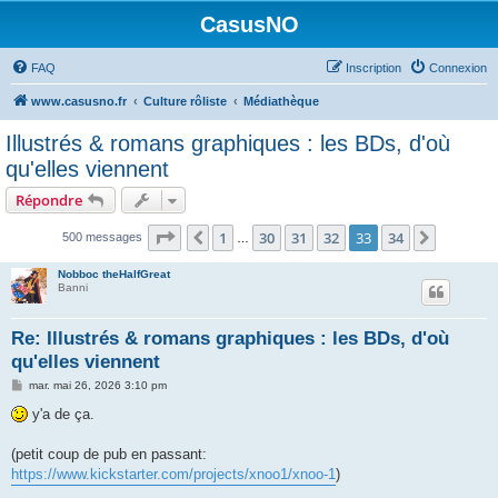
CasusNO
FAQ
Inscription
Connexion
www.casusno.fr
Culture rôliste
Médiathèque
Illustrés & romans graphiques : les BDs, d'où
qu'elles viennent
Répondre
Page
33
sur
34
1
30
31
32
33
34
Précédent
Suivant
500 messages
…
Nobboc theHalfGreat
Banni
Re: Illustrés & romans graphiques : les BDs, d'où
qu'elles viennent
M
mar. mai 26, 2026 3:10 pm
e
s
y'a de ça.
s
a
g
(petit coup de pub en passant:
e
https://www.kickstarter.com/projects/xnoo1/xnoo-1
)