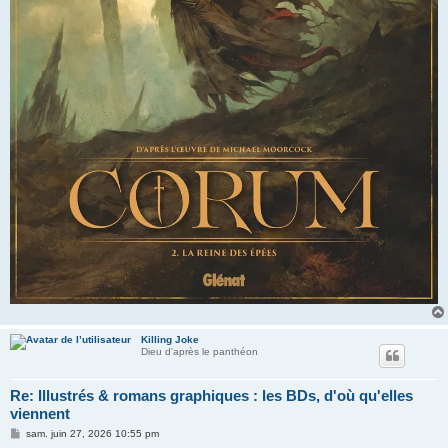
Killing Joke
Dieu d'après le panthéon
Re: Illustrés & romans graphiques : les BDs, d'où qu'elles
viennent
M
sam. juin 27, 2026 10:55 pm
e