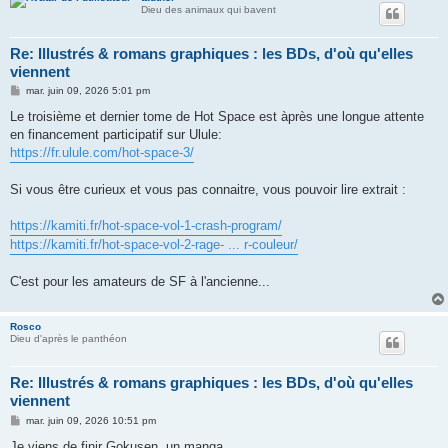
Dieu des animaux qui bavent
Re: Illustrés & romans graphiques : les BDs, d'où qu'elles
viennent
M
mar. juin 09, 2026 5:01 pm
e
s
Le troisième et dernier tome de Hot Space est àprès une longue attente
s
en financement participatif sur Ulule:
a
g
https://fr.ulule.com/hot-space-3/
e
Si vous être curieux et vous pas connaitre, vous pouvoir lire extrait :
https://kamiti.fr/hot-space-vol-1-crash-program/
https://kamiti.fr/hot-space-vol-2-rage- ... r-couleur/
C'est pour les amateurs de SF à l'ancienne...
Rosco
Dieu d'après le panthéon
Re: Illustrés & romans graphiques : les BDs, d'où qu'elles
viennent
M
mar. juin 09, 2026 10:51 pm
e
s
Je viens de finir Gokusen, un manga.