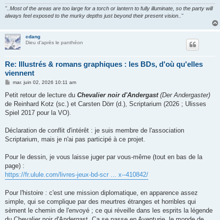
"..Most of the areas are too large for a torch or lantern to fully illuminate, so the party will
always feel exposed to the murky depths just beyond their present vision.."
cdang
Dieu d'après le panthéon
Re: Illustrés & romans graphiques : les BDs, d'où qu'elles
viennent
M
mar. juin 02, 2026 10:11 am
e
s
Petit retour de lecture du
Chevalier noir d'Andergast
(Der Andergaster)
s
de Reinhard Kotz (sc.) et Carsten Dörr (d.), Scriptarium (2026 ; Ulisses
a
g
Spiel 2017 pour la VO).
e
Déclaration de conflit d'intérêt : je suis membre de l'association
Scriptarium, mais je n'ai pas participé à ce projet.
Pour le dessin, je vous laisse juger par vous-même (tout en bas de la
page) :
https://fr.ulule.com/livres-jeux-bd-scr ... x--410842/
Pour l'histoire : c'est une mission diplomatique, en apparence assez
simple, qui se complique par des meurtres étranges et horribles qui
sèment le chemin de l'envoyé ; ce qui réveille dans les esprits la légende
du Chevalier noir d'Andergast. Ça se passe en Aventurie, le monde de