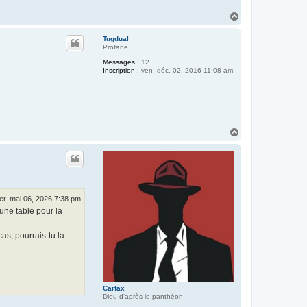
H
a
u
Tugdual
t
Profane
Messages :
12
Inscription :
ven. déc. 02, 2016 11:08 am
H
a
u
t
er. mai 06, 2026 7:38 pm
une table pour la
cas, pourrais-tu la
Carfax
Dieu d'après le panthéon