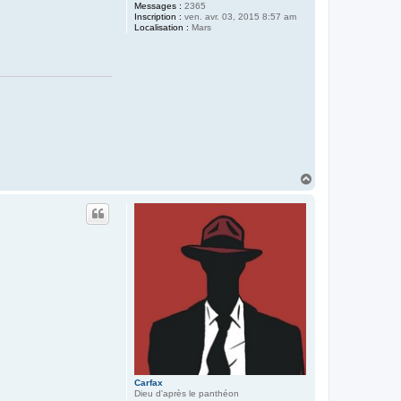
Messages :
2365
Inscription :
ven. avr. 03, 2015 8:57 am
Localisation :
Mars
H
a
u
t
Carfax
Dieu d'après le panthéon