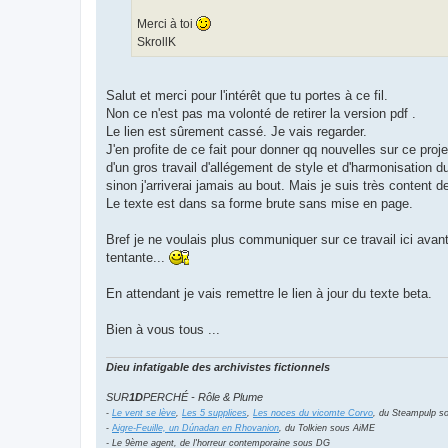
Merci à toi
SkrollK
Salut et merci pour l'intérêt que tu portes à ce fil.
Non ce n'est pas ma volonté de retirer la version pdf .
Le lien est sûrement cassé. Je vais regarder.
J'en profite de ce fait pour donner qq nouvelles sur ce projet
d'un gros travail d'allégement de style et d'harmonisation d
sinon j'arriverai jamais au bout. Mais je suis très content
Le texte est dans sa forme brute sans mise en page.
Bref je ne voulais plus communiquer sur ce travail ici avant 
tentante...
En attendant je vais remettre le lien à jour du texte beta.
Bien à vous tous ...
Dieu infatigable des archivistes fictionnels
SUR
1D
PERCHÉ - Rôle & Plume
-
Le vent se lève
,
Les 5 supplices
,
Les noces du vicomte Corvo
, du Steampulp s
-
A
igre-Feuille, un Dúnadan en Rhovanion
, du Tolkien sous AiME
- Le 9ème agent, de l'horreur contemporaine sous DG