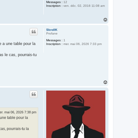
Messages :
12
Inscription :
ven. déc. 02, 2016 11:08 am
H
a
u
SkrollK
t
Profane
Messages :
1
 a une table pour la
Inscription :
mer. mai 06, 2026 7:33 pm
as le cas, pourrais-tu
H
a
u
t
er. mai 06, 2026 7:38 pm
une table pour la
cas, pourrais-tu la