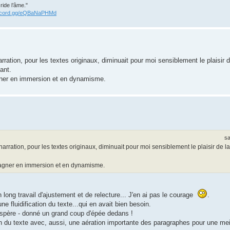
ride l’âme."
discord.gg/eQBaNaPHMd
rration, pour les textes originaux, diminuait pour moi sensiblement le plaisir d
ant.
gner en immersion et en dynamisme.
sa
narration, pour les textes originaux, diminuait pour moi sensiblement le plaisir de la
gagner en immersion et en dynamisme.
 long travail d'ajustement et de relecture... J'en ai pas le courage
.
ne fluidification du texte...qui en avait bien besoin.
 l'espère - donné un grand coup d'épée dedans !
ion du texte avec, aussi, une aération importante des paragraphes pour une meil