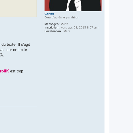
Carfax
Dieu d'après le panthéon
Messages :
2365
Inscription :
ven. avr. 03, 2015 8:57 am
Localisation :
Mars
du texte. Il s'agit
vail sur ce texte
TA.
rollK
est trop