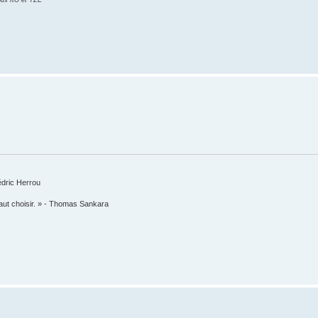
ous ItO et YZE
édric Herrou
faut choisir. » - Thomas Sankara