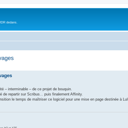
 JDR dedans.
vages
vages
ité – interminable – de ce projet de bouquin.
de repartir sur Scribus... puis finalement Affinity.
ransition le temps de maîtriser ce logiciel pour une mise en page destinée à Lu