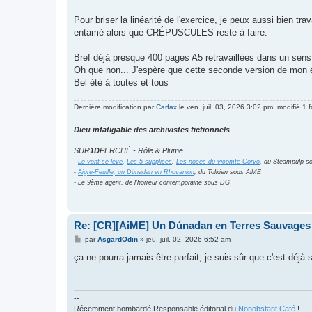
Pour briser la linéarité de l'exercice, je peux aussi bien tra
entamé alors que CRÉPUSCULES reste à faire.
Bref déjà presque 400 pages A5 retravaillées dans un sens e
Oh que non... J'espère que cette seconde version de mon é
Bel été à toutes et tous
Dernière modification par
Carfax
le ven. juil. 03, 2026 3:02 pm, modifié 1 f
Dieu infatigable des archivistes fictionnels
SUR
1D
PERCHÉ - Rôle & Plume
-
Le vent se lève
,
Les 5 supplices
,
Les noces du vicomte Corvo
, du Steampulp s
-
A
igre-Feuille, un Dúnadan en Rhovanion
, du Tolkien sous AiME
- Le 9ème agent, de l'horreur contemporaine sous DG
Re: [CR][AiME] Un Dúnadan en Terres Sauvages
M
par
AsgardOdin
»
jeu. juil. 02, 2026 6:52 am
e
s
ça ne pourra jamais être parfait, je suis sûr que c'est déjà s
s
a
g
e
--
Récemment bombardé Responsable éditorial du
Nonobstant Café
!