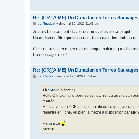
Re: [CR][AiME] Un Dúnadan en Terres Sauvages
M
par
Tugdual
»
dim. mai 10, 2026 11:41 pm
e
s
Je suis bien content d'avoir des nouvelles de ce projet !
s
Nous devons être quelques uns, tapis dans les ombres du 
a
g
e
C'est un travail complexe et de longue haleine que d'harmonise
Bon courage à toi !
Re: [CR][AiME] Un Dúnadan en Terres Sauvages
M
par
Carfax
»
mar. mai 12, 2026 10:24 am
e
s
s
SkrollK
a écrit :
↑
a
g
Hello Carfax, merci pour ce compte-rendu que je parcours 
e
rentrée.
Mais la version PDF (plus complète de ce que j'ai compris q
remettre en ligne, ou bien la mettre à disposition par MP 
Merci à toi
SkrollK