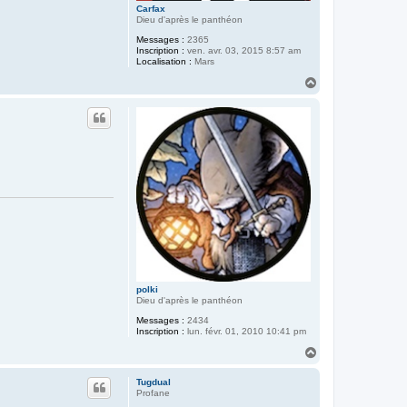
Carfax
Dieu d'après le panthéon
Messages :
2365
Inscription :
ven. avr. 03, 2015 8:57 am
Localisation :
Mars
H
a
u
t
polki
Dieu d'après le panthéon
Messages :
2434
Inscription :
lun. févr. 01, 2010 10:41 pm
H
a
u
Tugdual
t
Profane