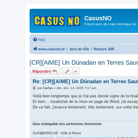
CasusNO
Forum avec de vrais morceaux de
FAQ
www.casusno.fr
Jeux de rôle
Retours JDR
[CR][AiME] Un Dúnadan en Terres Sau
Répondre
Re: [CR][AiME] Un Dúnadan en Terres Sau
M
par
Carfax
»
dim. déc. 14, 2025 7:17 pm
e
s
Voilà bien longtemps que je n'ai pas donné signe de la final
s
Et bien… insatisfait de la mise en page de Word, j'ai essayé 
a
g
De ce fait, j'avance lentement, très lentement, sur cette t
e
Dieu infatigable des archivistes fictionnels
SUR
1D
PERCHÉ - Rôle & Plume