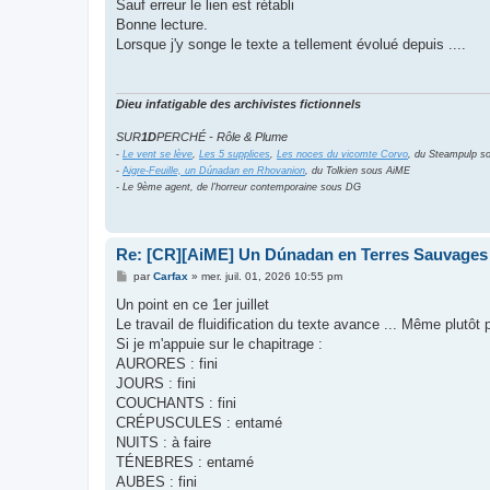
Sauf erreur le lien est rétabli
Bonne lecture.
Lorsque j'y songe le texte a tellement évolué depuis ....
Dieu infatigable des archivistes fictionnels
SUR
1D
PERCHÉ - Rôle & Plume
-
Le vent se lève
,
Les 5 supplices
,
Les noces du vicomte Corvo
, du Steampulp s
-
A
igre-Feuille, un Dúnadan en Rhovanion
, du Tolkien sous AiME
- Le 9ème agent, de l'horreur contemporaine sous DG
Re: [CR][AiME] Un Dúnadan en Terres Sauvages
M
par
Carfax
»
mer. juil. 01, 2026 10:55 pm
e
s
Un point en ce 1er juillet
s
Le travail de fluidification du texte avance ... Même plutôt
a
g
Si je m'appuie sur le chapitrage :
e
AURORES : fini
JOURS : fini
COUCHANTS : fini
CRÉPUSCULES : entamé
NUITS : à faire
TÉNEBRES : entamé
AUBES : fini