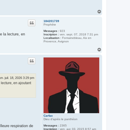
H
a
u
184201739
t
Prophète
Messages :
923
e la lecture, en
Inscription :
ven. sept. 07, 2018 7:31 pm
Localisation :
Fontainebleau, Aix en
Provence, Avignon
H
a
u
t
m. juil. 18, 2026 3:29 pm
 lecture, en ajoutant
Carfax
Dieu d'après le panthéon
leure respiration de
Messages :
2365
Inscription :
ven. avr. 03, 2015 8:57 am