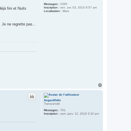
Messages :
2365
Inscription :
ven. avr. 03, 2015 8:57 am
éjà fini et Nuits
Localisation :
Mars
 Je ne regrette pas...
H
a
u
t
AsgardOdin
Transcendé
Messages :
761
Inscription :
sam. janv. 12, 2019 3:32 pm