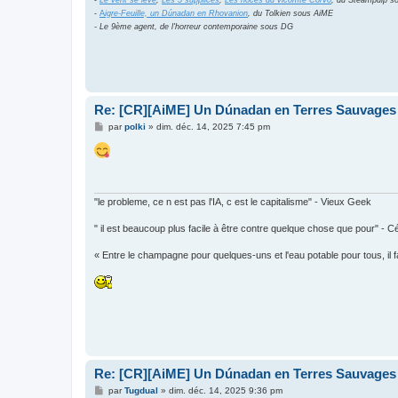
-
Le vent se lève
,
Les 5 supplices
,
Les noces du vicomte Corvo
, du Steampulp s
-
A
igre-Feuille, un Dúnadan en Rhovanion
, du Tolkien sous AiME
- Le 9ème agent, de l'horreur contemporaine sous DG
Re: [CR][AiME] Un Dúnadan en Terres Sauvages
M
par
polki
»
dim. déc. 14, 2025 7:45 pm
e
s
s
a
g
e
"le probleme, ce n est pas l'IA, c est le capitalisme" - Vieux Geek
" il est beaucoup plus facile à être contre quelque chose que pour" - C
« Entre le champagne pour quelques-uns et l'eau potable pour tous, il 
Re: [CR][AiME] Un Dúnadan en Terres Sauvages
M
par
Tugdual
»
dim. déc. 14, 2025 9:36 pm