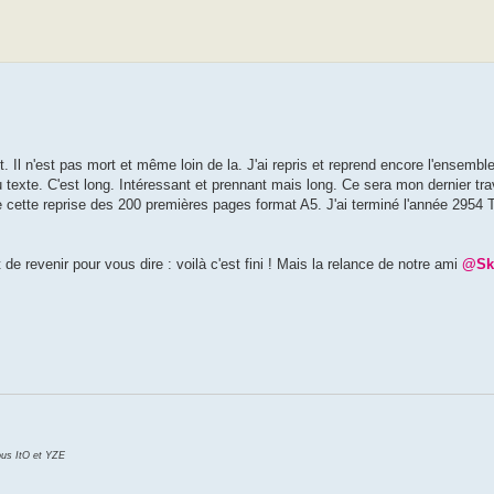
. Il n'est pas mort et même loin de la. J'ai repris et reprend encore l'ensemble 
u texte. C'est long. Intéressant et prennant mais long. Ce sera mon dernier tra
 de cette reprise des 200 premières pages format A5. J'ai terminé l'année 2954 
de revenir pour vous dire : voilà c'est fini ! Mais la relance de notre ami
@Sk
ous ItO et YZE