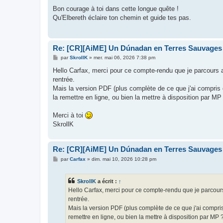
e
s
Bon courage à toi dans cette longue quête !
s
Qu'Elbereth éclaire ton chemin et guide tes pas.
a
g
e
Re: [CR][AiME] Un Dúnadan en Terres Sauvages
M
par
SkrollK
»
mer. mai 06, 2026 7:38 pm
e
s
Hello Carfax, merci pour ce compte-rendu que je parcours a
s
rentrée.
a
g
Mais la version PDF (plus complète de ce que j'ai compris qu
e
la remettre en ligne, ou bien la mettre à disposition par MP
Merci à toi
SkrollK
Re: [CR][AiME] Un Dúnadan en Terres Sauvages
M
par
Carfax
»
dim. mai 10, 2026 10:28 pm
e
s
s
SkrollK
a écrit :
↑
a
g
Hello Carfax, merci pour ce compte-rendu que je parcours 
e
rentrée.
Mais la version PDF (plus complète de ce que j'ai compris q
remettre en ligne, ou bien la mettre à disposition par MP 