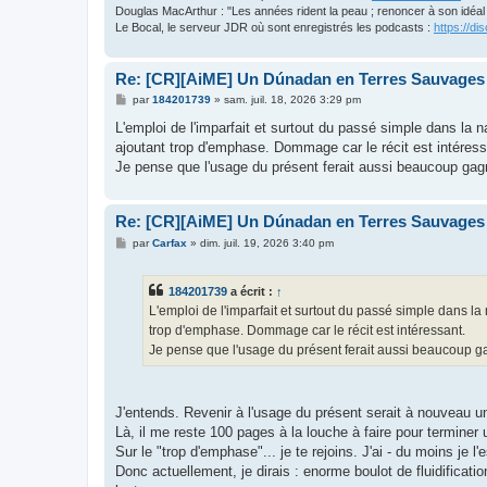
Douglas MacArthur : "Les années rident la peau ; renoncer à son idéal 
Le Bocal, le serveur JDR où sont enregistrés les podcasts :
https://
Re: [CR][AiME] Un Dúnadan en Terres Sauvages
M
par
184201739
»
sam. juil. 18, 2026 3:29 pm
e
s
L'emploi de l'imparfait et surtout du passé simple dans la na
s
ajoutant trop d'emphase. Dommage car le récit est intéress
a
g
Je pense que l'usage du présent ferait aussi beaucoup ga
e
Re: [CR][AiME] Un Dúnadan en Terres Sauvages
M
par
Carfax
»
dim. juil. 19, 2026 3:40 pm
e
s
s
184201739
a écrit :
↑
a
g
L'emploi de l'imparfait et surtout du passé simple dans la 
e
trop d'emphase. Dommage car le récit est intéressant.
Je pense que l'usage du présent ferait aussi beaucoup 
J'entends. Revenir à l'usage du présent serait à nouveau un
Là, il me reste 100 pages à la louche à faire pour terminer u
Sur le "trop d'emphase"... je te rejoins. J'ai - du moins je
Donc actuellement, je dirais : enorme boulot de fluidificat