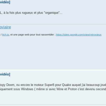
 vidéo]
 à la fois plus rugueux et plus "organique"...
oviaire
/
Itch.io
, et une page web pour tout rassembler :
https://sites.google.com/view/retrovieux
 vidéo]
r Crispy Doom, ou encore le moteur Super8 pour Quake auquel j'ai beaucoup jou
 uniquement sous Windows ( même si avec Wine et Proton c'est devenu seconda