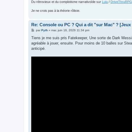
Du rétrovieux et du complotisme narrativoïde sur
Lulu
/
DriveThruRPG
Je ne crois pas à la théorie rôliste.
Re: Console ou PC ? Qui a dit "sur Mac" ? [Jeux
M
par
Pyth
»
mar. juin 16, 2026 11:34 pm
e
s
Tiens je me suis pris Fatekeeper, Une sorte de Dark Messia
s
agréable à jouer, ensuite. Pour moins de 10 balles sur St
a
g
anticipé.
e