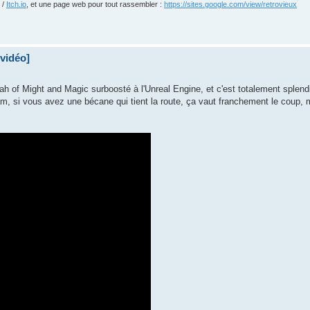
/
Itch.io
, et une page web pour tout rassembler :
https://sites.google.com/view/retrovieux
 vidéo]
h of Might and Magic surboosté à l'Unreal Engine, et c'est totalement splendid
eam, si vous avez une bécane qui tient la route, ça vaut franchement le coup