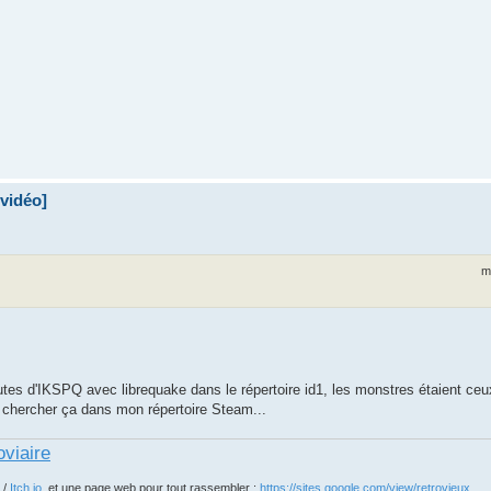
 vidéo]
m
tes d'IKSPQ avec librequake dans le répertoire id1, les monstres étaient ce
va chercher ça dans mon répertoire Steam...
oviaire
/
Itch.io
, et une page web pour tout rassembler :
https://sites.google.com/view/retrovieux