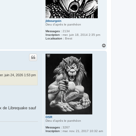
jbbourgoin
Dieu d'après le panthéon
Messages :
2134
Inscription :
mer. juin 18, 2014 2:35 pm
Localisation :
Brest
H
a
u
t
er. juin 24, 2026 1:53 pm
ux de Librequake sauf
OSR
Dieu d'après le panthéon
Messages :
3267
Inscription :
mar. nov. 21, 2017 10:32 am