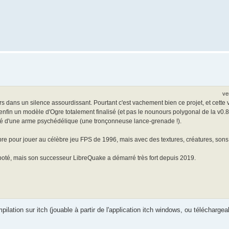
ve
urs dans un silence assourdissant. Pourtant c'est vachement bien ce projet, et cette 
enfin un modèle d'Ogre totalement finalisé (et pas le nounours polygonal de la v0.8 )
doté d'une arme psychédélique (une tronçonneuse lance-grenade !).
e pour jouer au célèbre jeu FPS de 1996, mais avec des textures, créatures, sons .
poté, mais son successeur LibreQuake a démarré très fort depuis 2019.
ilation sur itch (jouable à partir de l'application itch windows, ou téléchargea