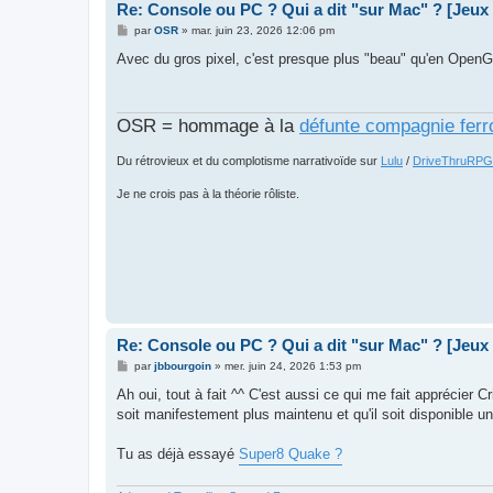
Re: Console ou PC ? Qui a dit "sur Mac" ? [Jeux
M
par
OSR
»
mar. juin 23, 2026 12:06 pm
e
s
Avec du gros pixel, c'est presque plus "beau" qu'en OpenGL,
s
a
g
e
OSR = hommage à la
défunte compagnie ferr
Du rétrovieux et du complotisme narrativoïde sur
Lulu
/
DriveThruRPG
Je ne crois pas à la théorie rôliste.
Re: Console ou PC ? Qui a dit "sur Mac" ? [Jeux
M
par
jbbourgoin
»
mer. juin 24, 2026 1:53 pm
e
s
Ah oui, tout à fait ^^ C'est aussi ce qui me fait apprécie
s
soit manifestement plus maintenu et qu'il soit disponible
a
g
e
Tu as déjà essayé
Super8 Quake ?