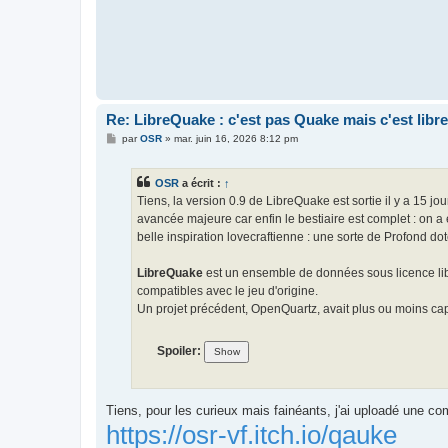
Re: LibreQuake : c'est pas Quake mais c'est libre
M
par
OSR
»
mar. juin 16, 2026 8:12 pm
e
s
s
OSR
a écrit :
↑
a
g
Tiens, la version 0.9 de LibreQuake est sortie il y a 15 jo
e
avancée majeure car enfin le bestiaire est complet : on a 
belle inspiration lovecraftienne : une sorte de Profond 
LibreQuake
est un ensemble de données sous licence libr
compatibles avec le jeu d'origine.
Un projet précédent, OpenQuartz, avait plus ou moins ca
Spoiler:
Tiens, pour les curieux mais fainéants, j'ai uploadé une comp
https://osr-vf.itch.io/qauke