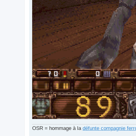
OSR = hommage à la
défunte compagnie ferr