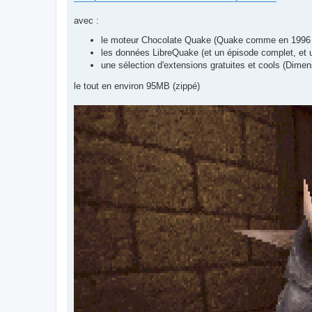
avec :
le moteur Chocolate Quake (Quake comme en 1996 a
les données LibreQuake (et un épisode complet, et un
une sélection d'extensions gratuites et cools (Dim
le tout en environ 95MB (zippé)