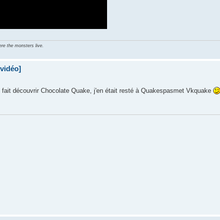
ere the monsters live.
 vidéo]
 fait découvrir Chocolate Quake, j'en était resté à Quakespasmet Vkquake