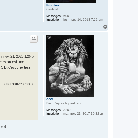
Kreufuss
Cardinal
Messages :
506
Inscription :
jeu. mars 14, 2013 7:22 pm
H
a
u
t
n. nov. 21, 2025 1:25 pm
version est une
. Et c'est une très
.. alternatives mais
OSR
Dieu d'après le panthéon
Messages :
3267
Inscription :
mar. nov. 21, 2017 10:32 am
ble) :