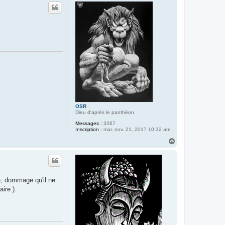
u
t
OSR
Dieu d'après le panthéon
Messages :
3267
Inscription :
mar. nov. 21, 2017 10:32 am
H
a
u
t
é, dommage qu'il ne
ire ).