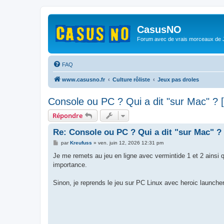
CasusNO
Forum avec de vrais morceaux de
FAQ
www.casusno.fr
Culture rôliste
Jeux pas droles
Console ou PC ? Qui a dit "sur Mac" ? 
Répondre
Re: Console ou PC ? Qui a dit "sur Mac" ? 
M
par
Kreufuss
»
ven. juin 12, 2026 12:31 pm
e
s
Je me remets au jeu en ligne avec vermintide 1 et 2 ainsi 
s
importance.
a
g
e
Sinon, je reprends le jeu sur PC Linux avec heroic launcher 