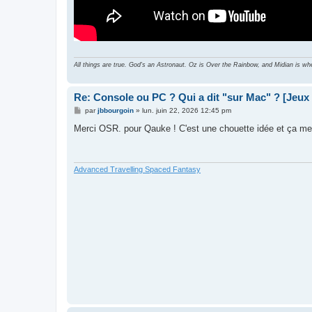
All things are true. God's an Astronaut. Oz is Over the Rainbow, and Midian is wh
Re: Console ou PC ? Qui a dit "sur Mac" ? [Jeux
M
par
jbbourgoin
»
lun. juin 22, 2026 12:45 pm
e
s
Merci OSR. pour Qauke ! C'est une chouette idée et ça me
s
a
g
e
Advanced Travelling Spaced Fantasy