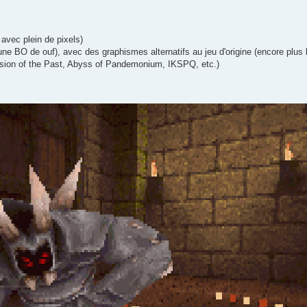
vec plein de pixels)
e BO de ouf), avec des graphismes alternatifs au jeu d'origine (encore plus 
ension of the Past, Abyss of Pandemonium, IKSPQ, etc.)