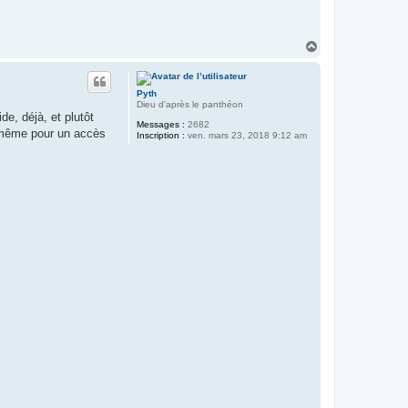
H
a
u
t
Pyth
Dieu d'après le panthéon
e, déjà, et plutôt
Messages :
2682
, même pour un accès
Inscription :
ven. mars 23, 2018 9:12 am