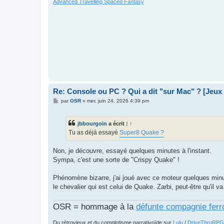
Advanced Travelling Spaced Fantasy
Re: Console ou PC ? Qui a dit "sur Mac" ? [Jeux
M
par
OSR
»
mer. juin 24, 2026 4:39 pm
e
s
s
jbbourgoin
a écrit :
↑
a
g
Tu as déjà essayé
Super8 Quake ?
e
Non, je découvre, essayé quelques minutes à l'instant.
Sympa, c'est une sorte de "Crispy Quake" !
Phénomène bizarre, j'ai joué avec ce moteur quelques minu
le chevalier qui est celui de Quake. Zarbi, peut-être qu'il 
OSR = hommage à la
défunte compagnie ferr
Du rétrovieux et du complotisme narrativoïde sur
Lulu
/
DriveThruRPG