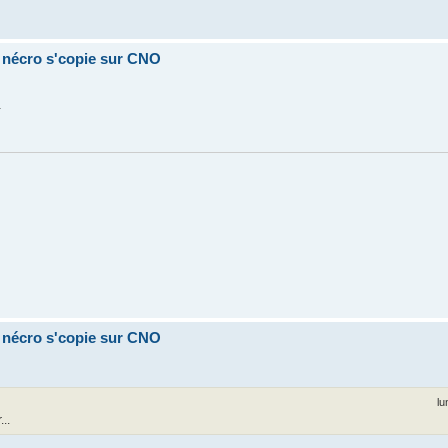
a nécro s'copie sur CNO
.
a nécro s'copie sur CNO
lu
..