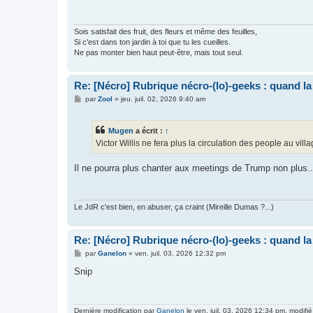
a
g
e
Sois satisfait des fruit, des fleurs et même des feuilles,
Si c'est dans ton jardin à toi que tu les cueilles.
Ne pas monter bien haut peut-être, mais tout seul.
Re: [Nécro] Rubrique nécro-(lo)-geeks : quand l
M
par
Zool
»
jeu. juil. 02, 2026 9:40 am
e
s
s
Mugen
a écrit :
↑
a
g
Victor Willis ne fera plus la circulation des people au villa
e
Il ne pourra plus chanter aux meetings de Trump non plus...
Le JdR c'est bien, en abuser, ça craint (Mireille Dumas ?...)
Re: [Nécro] Rubrique nécro-(lo)-geeks : quand l
M
par
Ganelon
»
ven. juil. 03, 2026 12:32 pm
e
s
Snip
s
a
g
e
Dernière modification par
Ganelon
le ven. juil. 03, 2026 12:34 pm, modifié 