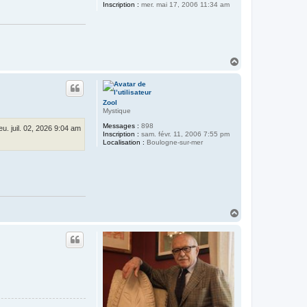
Inscription :
mer. mai 17, 2006 11:34 am
H
a
u
t
Zool
Mystique
Messages :
898
jeu. juil. 02, 2026 9:04 am
Inscription :
sam. févr. 11, 2006 7:55 pm
Localisation :
Boulogne-sur-mer
H
a
u
t