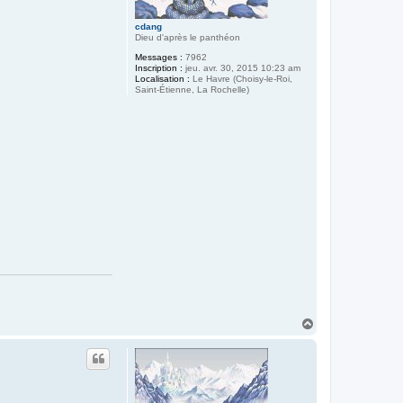
cdang
Dieu d'après le panthéon
Messages :
7962
Inscription :
jeu. avr. 30, 2015 10:23 am
Localisation :
Le Havre (Choisy-le-Roi,
Saint-Étienne, La Rochelle)
H
a
u
t