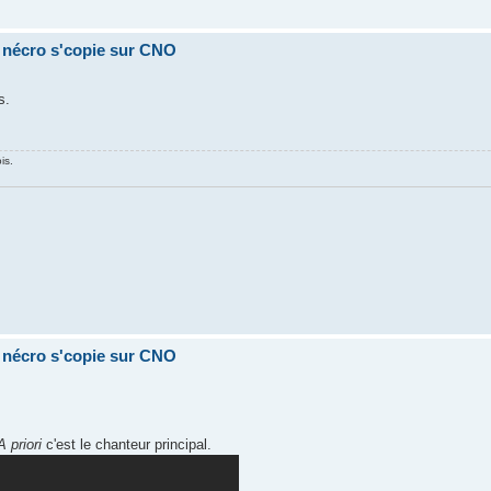
a nécro s'copie sur CNO
s.
is.
a nécro s'copie sur CNO
A priori
c'est le chanteur principal.