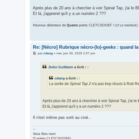
Après plus de 20 ans à chercher à voir Spinal Tap, j'ai le B
Et là, j'apprend qu'il y a un numéro 2 ???
Heureux détenteur de
Quatre
points CLETCSOOEF ! (cf Le merlock)
Re: [Nécro] Rubrique nécro-(lo)-geeks : quand l
M
par
cdang
»
mar. juin 30, 2026 2:07 pm
e
s
s
Jiohn Guilliann
a écrit :
↑
a
g
e
cdang
a écrit :
↑
La sortie de
Spinal Tap 2
n'a pas trop réussi à Rob Rei
Après plus de 20 ans à chercher à voir Spinal Tap, j'ai le
Et là, j'apprend qu'il y a un numéro 2 ???
Il n'est même pas sorti au ciné...
--
Vous êtes mort
[2 points CLETCSOOEF]