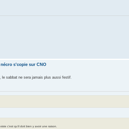
a nécro s'copie sur CNO
 le sabbat ne sera jamais plus aussi festif.
te c'est qu'il doit bien y avoir une raison.