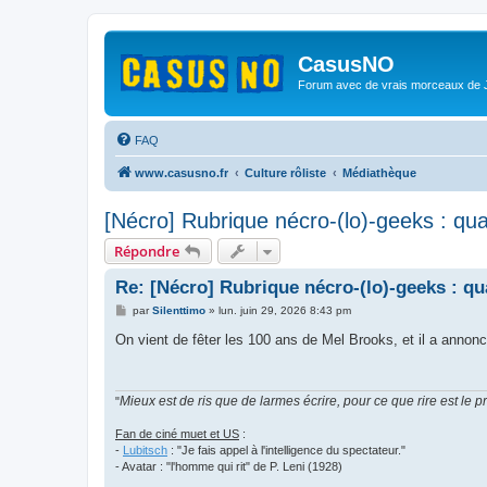
CasusNO
Forum avec de vrais morceaux de
FAQ
www.casusno.fr
Culture rôliste
Médiathèque
[Nécro] Rubrique nécro-(lo)-geeks : qu
Répondre
Re: [Nécro] Rubrique nécro-(lo)-geeks : q
M
par
Silenttimo
»
lun. juin 29, 2026 8:43 pm
e
s
On vient de fêter les 100 ans de Mel Brooks, et il a annonc
s
a
g
e
Mieux est de ris que de larmes écrire, pour ce que rire est le 
"
Fan de ciné muet et US
:
-
Lubitsch
: "Je fais appel à l'intelligence du spectateur."
- Avatar : "l'homme qui rit" de P. Leni (1928)