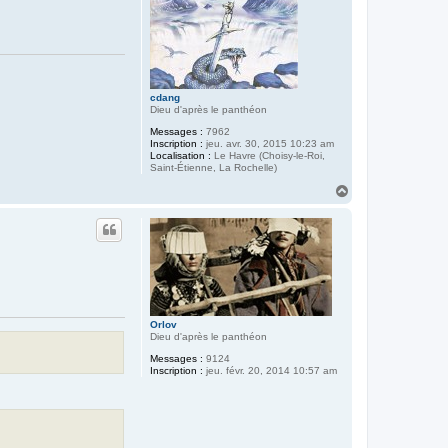
cdang
Dieu d'après le panthéon
Messages :
7962
Inscription :
jeu. avr. 30, 2015 10:23 am
Localisation :
Le Havre (Choisy-le-Roi,
Saint-Étienne, La Rochelle)
H
a
u
t
Orlov
Dieu d'après le panthéon
Messages :
9124
Inscription :
jeu. févr. 20, 2014 10:57 am