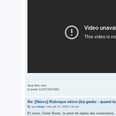
--
Vous êtes mort
[2 points CLETCSOOEF]
Re: [Nécro] Rubrique nécro-(lo)-geeks : quand l
M
par
cdang
»
mer. juil. 01, 2026 1:31 pm
e
s
Et sinon, Green Boots, le point de repère des everestiens, a
s