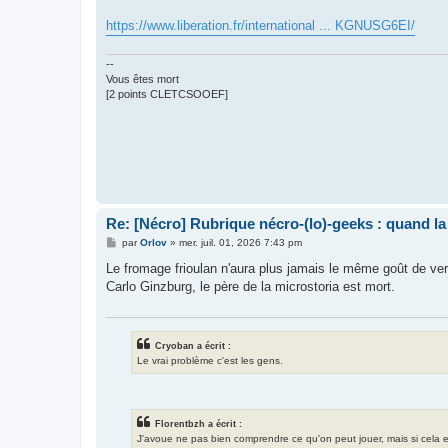
a
g
https://www.liberation.fr/international ... KGNUSG6EI/
e
--
Vous êtes mort
[2 points CLETCSOOEF]
Re: [Nécro] Rubrique nécro-(lo)-geeks : quand l
M
par
Orlov
»
mer. juil. 01, 2026 7:43 pm
e
s
Le fromage frioulan n'aura plus jamais le même goût de ver,
s
Carlo Ginzburg, le père de la microstoria est mort.
a
g
e
Cryoban a écrit :
Le vrai problème c'est les gens.
Florentbzh a écrit :
J'avoue ne pas bien comprendre ce qu'on peut jouer, mais si cela exis