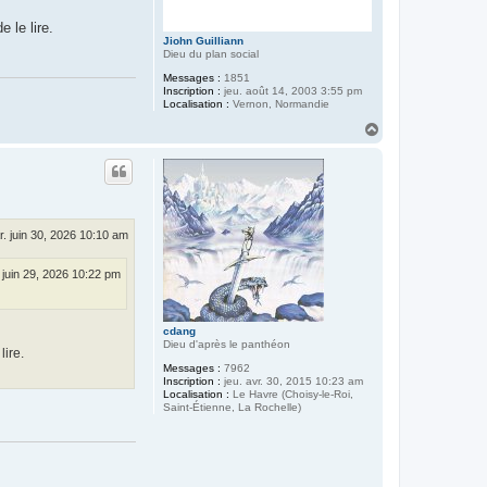
 le lire.
Jiohn Guilliann
Dieu du plan social
Messages :
1851
Inscription :
jeu. août 14, 2003 3:55 pm
Localisation :
Vernon, Normandie
H
a
u
t
. juin 30, 2026 10:10 am
. juin 29, 2026 10:22 pm
cdang
Dieu d'après le panthéon
lire.
Messages :
7962
Inscription :
jeu. avr. 30, 2015 10:23 am
Localisation :
Le Havre (Choisy-le-Roi,
Saint-Étienne, La Rochelle)