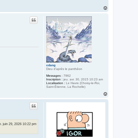
H
a
u
t
cdang
Dieu d'après le panthéon
Messages :
7962
Inscription :
jeu. avr. 30, 2015 10:23 am
Localisation :
Le Havre (Choisy-le-Roi,
Saint-Étienne, La Rochelle)
H
a
u
t
n. juin 29, 2026 10:22 pm