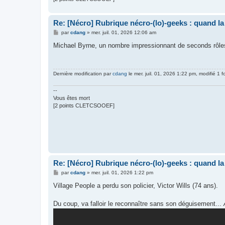
Re: [Nécro] Rubrique nécro-(lo)-geeks : quand l
M
par
cdang
»
mer. juil. 01, 2026 12:06 am
e
s
Michael Byrne, un nombre impressionnant de seconds rôle
s
a
g
e
Dernière modification par
cdang
le mer. juil. 01, 2026 1:22 pm, modifié 1 fo
--
Vous êtes mort
[2 points CLETCSOOEF]
Re: [Nécro] Rubrique nécro-(lo)-geeks : quand l
M
par
cdang
»
mer. juil. 01, 2026 1:22 pm
e
s
Village People a perdu son policier, Victor Wills (74 ans).
s
a
g
Du coup, va falloir le reconnaître sans son déguisement...
e