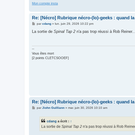
Mon compte insta
Re: [Nécro] Rubrique nécro-(lo)-geeks : quand l
M
par
cdang
»
lun. juin 29, 2026 10:22 pm
e
s
La sortie de
Spinal Tap 2
n'a pas trop réussi à Rob Reiner..
s
a
g
e
--
Vous êtes mort
[2 points CLETCSOOEF]
Re: [Nécro] Rubrique nécro-(lo)-geeks : quand l
M
par
Jiohn Guilliann
»
mar. juin 30, 2026 10:10 am
e
s
s
cdang
a écrit :
↑
a
g
La sortie de
Spinal Tap 2
n'a pas trop réussi à Rob Reiner.
e