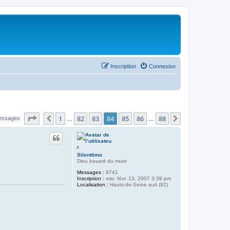
Inscription
Connexion
Page
84
sur
88
1
82
83
84
85
86
88
Précédent
Suivant
essages
…
…
Silenttimo
Dieu bavard du muet
Messages :
9741
Inscription :
mar. févr. 13, 2007 3:39 pm
Localisation :
Hauts-de-Seine sud (92)