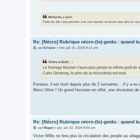
Mildendo a écrit :
Faire du Jdr c'est prendre une voix bizarre et lancer des dés en ra
Re: [Nécro] Rubrique nécro-(lo)-geeks : quand l
M
par
Erispoe
»
mer. juil. 01, 2026 9:12 pm
e
s
s
Orlov
a écrit :
↑
a
g
Le fromage frioulan n'aura plus jamais le même goût de ver
e
Carlo Ginzburg, le père de la microstoria est mort.
Punaise, il est mort depuis plus de 2 semaines... Il y a eu 
Merci Orlov ! Un grand historien en effet, une révolution de 
Re: [Nécro] Rubrique nécro-(lo)-geeks : quand l
M
par
Mugen
»
jeu. juil. 02, 2026 9:04 am
e
s
Victor Willis ne fera plus la circulation des people au villag
s