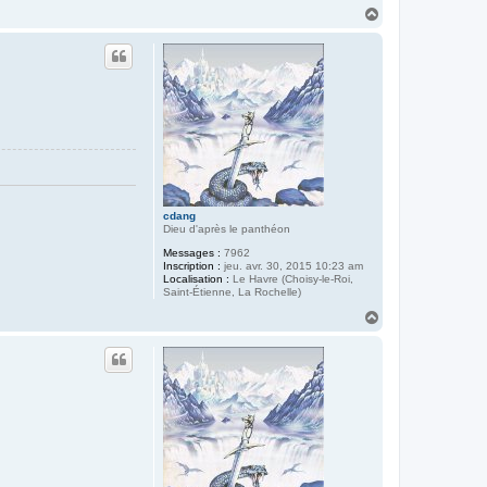
H
a
u
t
cdang
Dieu d'après le panthéon
Messages :
7962
Inscription :
jeu. avr. 30, 2015 10:23 am
Localisation :
Le Havre (Choisy-le-Roi,
Saint-Étienne, La Rochelle)
H
a
u
t