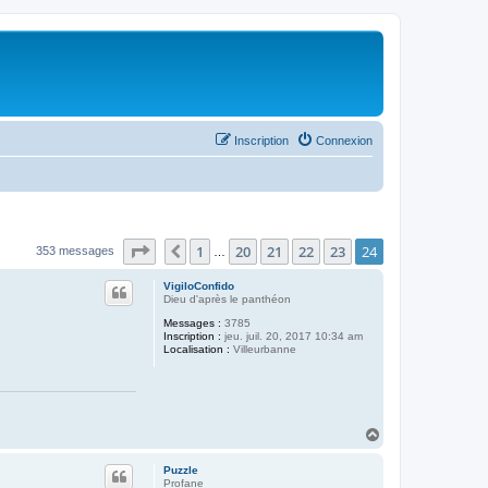
Inscription
Connexion
Page
24
sur
24
1
20
21
22
23
24
Précédent
353 messages
…
VigiloConfido
Dieu d'après le panthéon
Messages :
3785
Inscription :
jeu. juil. 20, 2017 10:34 am
Localisation :
Villeurbanne
H
a
u
Puzzle
t
Profane