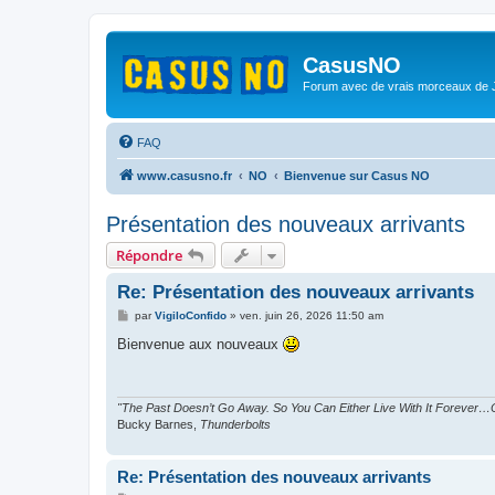
CasusNO
Forum avec de vrais morceaux de
FAQ
www.casusno.fr
NO
Bienvenue sur Casus NO
Présentation des nouveaux arrivants
Répondre
Re: Présentation des nouveaux arrivants
M
par
VigiloConfido
»
ven. juin 26, 2026 11:50 am
e
s
Bienvenue aux nouveaux
s
a
g
e
"The Past Doesn’t Go Away. So You Can Either Live With It Forever…O
Bucky Barnes,
Thunderbolts
Re: Présentation des nouveaux arrivants