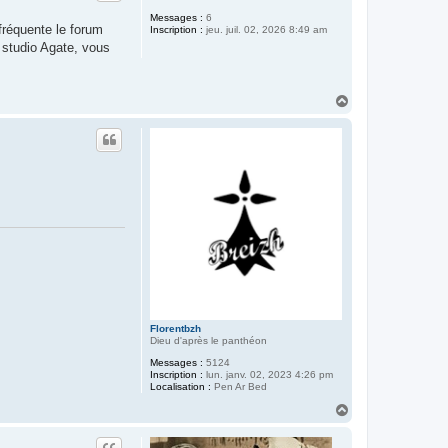
Messages :
6
 fréquente le forum
Inscription :
jeu. juil. 02, 2026 8:49 am
u studio Agate, vous
.
H
a
u
t
Florentbzh
Dieu d'après le panthéon
Messages :
5124
Inscription :
lun. janv. 02, 2023 4:26 pm
Localisation :
Pen Ar Bed
H
a
u