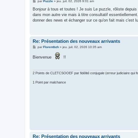
M
par
Puzzle
»
jeu. juil. 02, 2026 9:01 am
e
s
Bonjour à tous et toutes ! Je suis Le puzzle, rôliste depuis
s
dans mon autre vie mais à titre consultatif essentiellement
a
g
donner des news et échanger sur ce qu'on fait mais c'est lui
e
Re: Présentation des nouveaux arrivants
M
par
Florentbzh
»
jeu. juil. 02, 2026 10:35 am
e
s
Bienvenue
!!
s
a
g
e
2 Points de CLETCSOOEF par fidélité conjugale (erreur judiciaire qui fer
1 Point par malchance
Re: Présentation des nouveaux arrivants