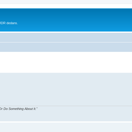
 JDR dedans.
r Do Something About It."