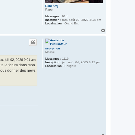
Esbehmj
Pape
Messages :
613
Inscription :
mar. août 09, 2022 3:14 pm
Localisation :
Grand Est
H
a
u
t
scorpinou
Messie
Messages :
1119
jeu. juil. 02, 2026 9:01 am
Inscription :
jeu. août 04, 2005 6:12 pm
uente le forum dans mon
Localisation :
Perigord
e, vous donner des news