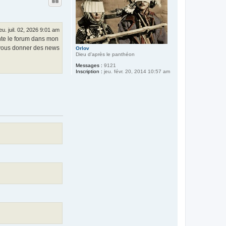
t
jeu. juil. 02, 2026 9:01 am
uente le forum dans mon
e, vous donner des news
Orlov
Dieu d'après le panthéon
Messages :
9121
Inscription :
jeu. févr. 20, 2014 10:57 am