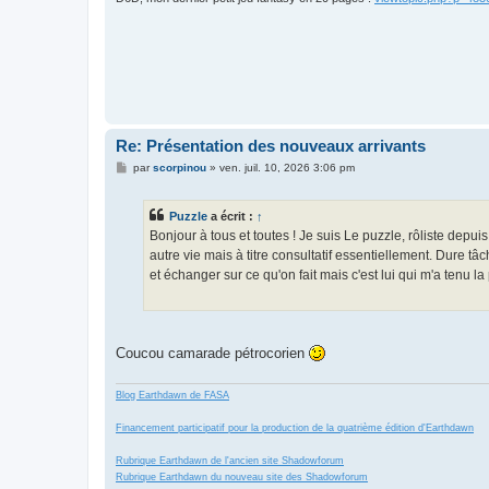
Re: Présentation des nouveaux arrivants
M
par
scorpinou
»
ven. juil. 10, 2026 3:06 pm
e
s
s
Puzzle
a écrit :
↑
a
g
Bonjour à tous et toutes ! Je suis Le puzzle, rôliste depui
e
autre vie mais à titre consultatif essentiellement. Dure t
et échanger sur ce qu'on fait mais c'est lui qui m'a tenu la
Coucou camarade pétrocorien
Blog Earthdawn de FASA
Financement participatif pour la production de la quatrième édition d'Earthdawn
Rubrique Earthdawn de l'ancien site Shadowforum
Rubrique Earthdawn du nouveau site des Shadowforum