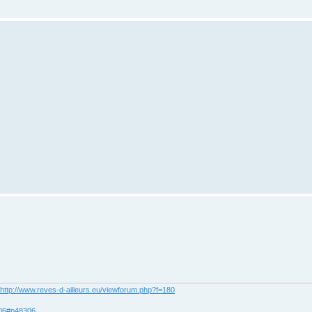
http://www.reves-d-ailleurs.eu/viewforum.php?f=180
306#p48306