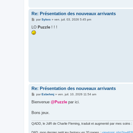
Re: Présentation des nouveaux arrivants
M
par
Sykes
»
ven. juil. 03, 2026 5:45 pm
e
s
LO
Puzzle
! ! !
s
a
g
e
Re: Présentation des nouveaux arrivants
M
par
Esbehmj
»
ven. juil. 10, 2026 11:54 am
e
s
Bienvenue
@Puzzle
par ici.
s
a
g
Bons jeux.
e
QADD, le JdR de Charlie Fleming, traduit et augmenté par mes soins :
D6D, mon dernier petit jeu fantasy en 20 pages :
viewtopic.php?p=48