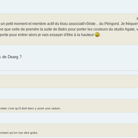
s un petit moment et membre actif du tissu associatif rôliste... du Périgord. Je fréq
âche que celle de prendre la suite de Batro pour porter les couleurs du studio Agat
 porte pour entrer alors je vais essayer d'être à la hauteur
.
s de Dearg ?
te c'est qu'il doit bien y avoir une raison.
contant qu'on tue des gobs.