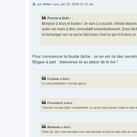
M
par
Orlov
»
jeu. juil. 02, 2026 11:15 am
e
s
s
Puzzle
a écrit :
↑
a
g
Bonjour à tous et toutes ! Je suis Le puzzle, rôliste depui
e
autre vie mais à titre consultatif essentiellement. Dure t
et échanger sur ce qu'on fait mais c'est lui qui m'a tenu la
Pour commencer ta lourde tâche : on en est où des secret
Blague à part : bienvenue et au plaisir de le lire !
Cryoban a écrit :
Le vrai problème c'est les gens.
Florentbzh a écrit :
J'avoue ne pas bien comprendre ce qu'on peut jouer, mais si cela exis
Mildendo a écrit :
Faire du Jdr c'est prendre une voix bizarre et lancer des dés en ra