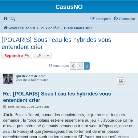
CasusNO
FAQ
Inscription
Connexion
www.casusno.fr
Jeux de rôle
Discussions JDR
[POLARIS] Sous l'eau les hybrides vous
entendent crier
Répondre
1
2
Précédent
17 messages
Qui Revient de Loin
Dieu qui a failli y rester
Re: [POLARIS] Sous l'eau les hybrides vous
entendent crier
M
sam. juil. 04, 2026 12:53 am
e
s
J'ai lu Polaris 1re ed, aucun des suppléments, et je me suis toujours
s
demandé : la force polaris est-elle essentielle au jeu ? J'avoue que ça ne
a
g
m'avait pas intéressé (je jouais beaucoup à star wars à l'époque, donc on
e
avait la Force) et que j'envisageais très fortement de m'en passer
complètement pour avoir un jeu purement SF (sans pouvoir psi) et pas