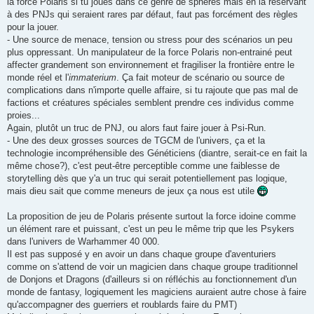
la force Polaris si tu joues dans ce genre de sphères mais en la réservant
à des PNJs qui seraient rares par défaut, faut pas forcément des règles
pour la jouer.
- Une source de menace, tension ou stress pour des scénarios un peu
plus oppressant. Un manipulateur de la force Polaris non-entrainé peut
affecter grandement son environnement et fragiliser la frontière entre le
monde réel et l'
immaterium
. Ça fait moteur de scénario ou source de
complications dans n'importe quelle affaire, si tu rajoute que pas mal de
factions et créatures spéciales semblent prendre ces individus comme
proies...
Again, plutôt un truc de PNJ, ou alors faut faire jouer à Psi-Run.
- Une des deux grosses sources de TGCM de l'univers, ça et la
technologie incompréhensible des Généticiens (diantre, serait-ce en fait la
même chose?), c'est peut-être perceptible comme une faiblesse de
storytelling dès que y'a un truc qui serait potentiellement pas logique,
mais dieu sait que comme meneurs de jeux ça nous est utile
La proposition de jeu de Polaris présente surtout la force idoine comme
un élément rare et puissant, c'est un peu le même trip que les Psykers
dans l'univers de Warhammer 40 000.
Il est pas supposé y en avoir un dans chaque groupe d'aventuriers
comme on s'attend de voir un magicien dans chaque groupe traditionnel
de Donjons et Dragons (d'ailleurs si on réfléchis au fonctionnement d'un
monde de fantasy, logiquement les magiciens auraient autre chose à faire
qu'accompagner des guerriers et roublards faire du PMT)