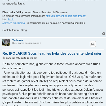
science-fantasy.
Dieu qui a failli y rester
| Teams Panthéon & Bienvenue
Le blog de mes voyages imaginaires:
http://qui.revient.de.loin.blog.free.fr/
Mon
Itchio
Mémoire de rôlistes
: le patrimoine du jeu de rôle se construit aujourd'hui
Contributeur au Grog
Tosheros
Dieu parce pourquoi pas ?
Re: [POLARIS] Sous l'eau les hybrides vous entendent crier
M
sam. juil. 04, 2026 11:36 am
e
s
En toute honnêteté non, globalement la force Polaris apporte trois trucs
s
dans le setting :
a
g
- Une justification au fait que sur le jeu politique, il y ait quand même un
e
minimum de légitimité pour l'équivalent local de l'ONU vu qu'ils maîtrisent
(et tentent de garder l'exclusivité) de l'équivalent sous-marin de la bombe
nucléaire. Elle a également quelques applications type lecture des
pensées qui rappellent les jedi mind tricks ou des attaques éclairs/dagues
psychiques à plus petite échelle mais de base dans le setting c'est un
truc capable d'anéantir des stations entières et de renverser des batailles.
Ça peut rester intéressant d'inclure même les plus petites applications de