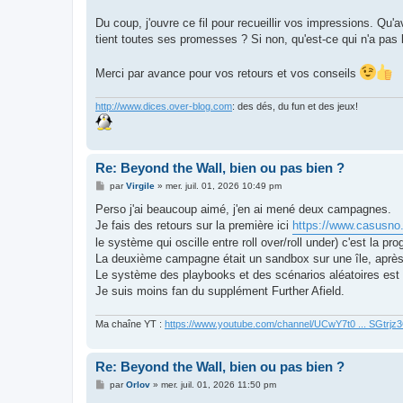
Du coup, j'ouvre ce fil pour recueillir vos impressions. Q
tient toutes ses promesses ? Si non, qu'est-ce qui n'a pas 
Merci par avance pour vos retours et vos conseils
http://www.dices.over-blog.com
: des dés, du fun et des jeux!
Re: Beyond the Wall, bien ou pas bien ?
M
par
Virgile
»
mer. juil. 01, 2026 10:49 pm
e
s
Perso j'ai beaucoup aimé, j'en ai mené deux campagnes.
s
Je fais des retours sur la première ici
https://www.casusno.
a
g
le système qui oscille entre roll over/roll under) c'est la p
e
La deuxième campagne était un sandbox sur une île, après 
Le système des playbooks et des scénarios aléatoires est tr
Je suis moins fan du supplément Further Afield.
Ma chaîne YT :
https://www.youtube.com/channel/UCwY7t0 ... SGtrj
Re: Beyond the Wall, bien ou pas bien ?
M
par
Orlov
»
mer. juil. 01, 2026 11:50 pm
e