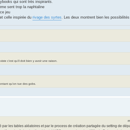
ybooks qui sont très inspirants.
ème sent trop la naphtaline
 ce jeu
et celle inspirée du
rivage des syrtes
. Les deux montrent bien les possibilités
te c'est qu'il doit bien y avoir une raison.
contant qu'on tue des gobs.
m
sé par les tables aléatoires et par le process de création partagée du setting de dépa