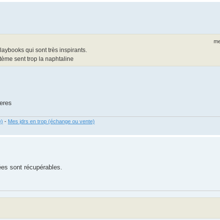
me
laybooks qui sont très inspirants.
tème sent trop la naphtaline
eres
e)
-
Mes jdrs en trop (échange ou vente)
ées sont récupérables.