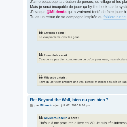
s
J'aime beaucoup la création de persos, du village et les pla
s
Mais je serai incapable de jouer ça by the book car le syst
a
g
J'invoque
@Mildendo
qui a vraiment tenté de faire jouer à
e
Tu as un retour de sa campagne inspirée du
folklore russe
Cryoban a écrit :
Le vrai problème c'est les gens.
Florentbzh a écrit :
J'avoue ne pas bien comprendre ce qu'on peut jouer, mais si cela exis
Mildendo a écrit :
Faire du Jdr c'est prendre une voix bizarre et lancer des dés en ra
Re: Beyond the Wall, bien ou pas bien ?
M
par
Mildendo
»
jeu. juil. 02, 2026 8:34 pm
e
s
s
olivier.rousselin
a écrit :
↑
a
g
J'hésite à me procurer le livre en VO. Je suis très intéres
e