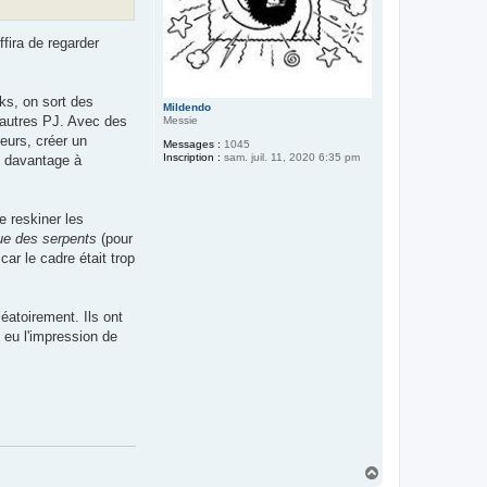
ffira de regarder
oks, on sort des
Mildendo
d'autres PJ. Avec des
Messie
leurs, créer un
Messages :
1045
Inscription :
sam. juil. 11, 2020 6:35 pm
t davantage à
de reskiner les
ue des serpents
(pour
 car le cadre était trop
éatoirement. Ils ont
 eu l'impression de
H