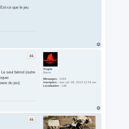
o
l
Est-ce que le jeu
i
v
i
e
r
.
r
o
u
s
H
s
a
e
l
u
i
t
n
Virgile
 Le seul bémol (outre
Banni
oquer.
Messages :
1493
base du jeu).
Inscription :
mar. juil. 09, 2013 11:54 am
Localisation :
Lille
H
a
u
t