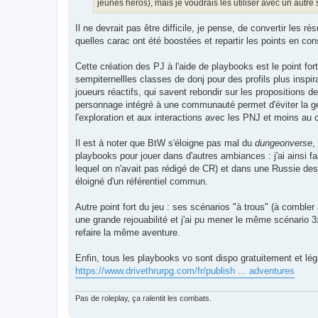
jeunes héros), mais je voudrais les utiliser avec un autr
Il ne devrait pas être difficile, je pense, de convertir les 
quelles carac ont été boostées et repartir les points en c
Cette création des PJ à l'aide de playbooks est le point for
sempiternellles classes de donj pour des profils plus inspir
joueurs réactifs, qui savent rebondir sur les propositions de
personnage intégré à une communauté permet d'éviter la g
l'exploration et aux interactions avec les PNJ et moins au c
Il est à noter que BtW s'éloigne pas mal du
dungeonverse
,
playbooks pour jouer dans d'autres ambiances : j'ai ainsi f
lequel on n'avait pas rédigé de CR) et dans une Russie d
éloigné d'un référentiel commun.
Autre point fort du jeu : ses scénarios "à trous" (à comble
une grande rejouabilité et j'ai pu mener le même scénario 
refaire la même aventure.
Enfin, tous les playbooks vo sont dispo gratuitement et lég
https://www.drivethrurpg.com/fr/publish ... adventures
Pas de roleplay, ça ralentit les combats.