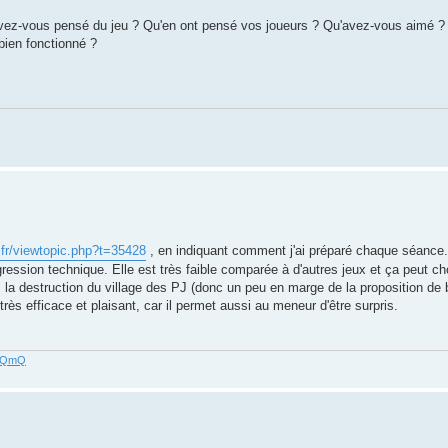
u'avez-vous pensé du jeu ? Qu'en ont pensé vos joueurs ? Qu'avez-vous aimé ? 
bien fonctionné ?
fr/viewtopic.php?t=35428
, en indiquant comment j'ai préparé chaque séance.
rogression technique. Elle est très faible comparée à d'autres jeux et ça peut ch
la destruction du village des PJ (donc un peu en marge de la proposition de 
ès efficace et plaisant, car il permet aussi au meneur d'être surpris.
z3QmQ