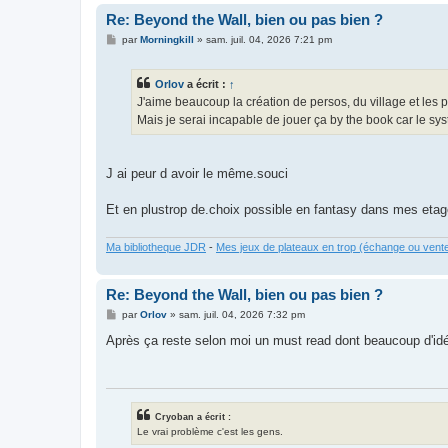
Re: Beyond the Wall, bien ou pas bien ?
M
par
Morningkill
»
sam. juil. 04, 2026 7:21 pm
e
s
s
Orlov
a écrit :
↑
a
g
J'aime beaucoup la création de persos, du village et les p
e
Mais je serai incapable de jouer ça by the book car le sys
J ai peur d avoir le même.souci
Et en plustrop de.choix possible en fantasy dans mes etag
Ma bibliotheque JDR
-
Mes jeux de plateaux en trop (échange ou vent
Re: Beyond the Wall, bien ou pas bien ?
M
par
Orlov
»
sam. juil. 04, 2026 7:32 pm
e
s
Après ça reste selon moi un must read dont beaucoup d'id
s
a
g
e
Cryoban a écrit :
Le vrai problème c'est les gens.