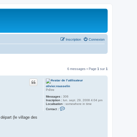
Inscription
Connexion
6 messages • Page
1
sur
1
olivier.rousselin
Prêtre
Messages :
306
Inscription :
lun. sept. 29, 2008 4:04 pm
Localisation :
somewhere in time
C
Contact :
o
n
départ (le village des
t
a
c
t
e
r