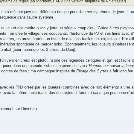
e système de règles (en l'occident, HARP, une version simplifiée de Rolemaster).
résultats mécaniques des différents tirages pour d'autres systèmes de jeux. Il su
onséquence dans l'autre système.
t du jeu et elle mérite qu'on y jette un sérieux coup d'œil. Grâce à ces playbo
ants ; on crée le village, ses occupants, l'historique du PJ et ses liens avec 
s autres, on arrive à créer un tissu de relations facilement exploitable. Par ail
énération spontanée de murder hobo. Spontanément, les joueurs s'intéressen
ombat (pour reprendre les 3 piliers de Donj).
 l'univers en creux est plutôt inspiré des légendes celtiques et qu'il est facile 
ait jouer dans une pseudo Estonie inspirée du livre
L'Homme qui savait la lang
es contes de fées ; ma campagne inspirée du
Rivage des Syrtes
a fait long feu
r avec les PNJ créés par les joueurs) combinés avec de nbx éléments à tirer al
3x avec la même table (dans des contextes differents) sans que personne n'ait
alement sur Drivethru.