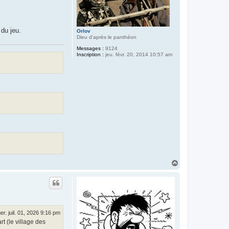
 du jeu.
Orlov
Dieu d'après le panthéon
Messages :
9124
Inscription :
jeu. févr. 20, 2014 10:57 am
H
a
u
t
er. juil. 01, 2026 9:16 pm
rt (le village des