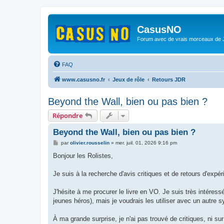
CasusNO
Forum avec de vrais morceaux de
FAQ
www.casusno.fr
Jeux de rôle
Retours JDR
Beyond the Wall, bien ou pas bien ?
Répondre
Beyond the Wall, bien ou pas bien ?
M
par
olivier.rousselin
»
mer. juil. 01, 2026 9:16 pm
e
s
Bonjour les Rolistes,
s
a
g
Je suis à la recherche d'avis critiques et de retours d'ex
e
J'hésite à me procurer le livre en VO. Je suis très intéressé
jeunes héros), mais je voudrais les utiliser avec un autre 
À ma grande surprise, je n'ai pas trouvé de critiques, ni s