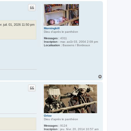
a
u
t
r. juil. 01, 2026 11:50 pm
Morningkill
Dieu d'après le panthéon
Messages :
4311
Inscription :
mar. août 03, 2004 2:09 pm
Localisation :
Bassens / Bordeaux
H
a
u
t
Orlov
Dieu d'après le panthéon
Messages :
9124
Inscription :
jeu. févr. 20, 2014 10:57 am