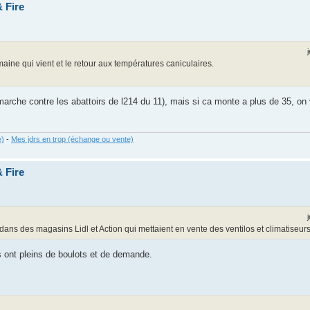
 Fire
ine qui vient et le retour aux températures caniculaires.
arche contre les abattoirs de l214 du 11), mais si ca monte a plus de 35, on 
e)
-
Mes jdrs en trop (échange ou vente)
 Fire
 dans des magasins Lidl et Action qui mettaient en vente des ventilos et climatiseurs
s ont pleins de boulots et de demande.