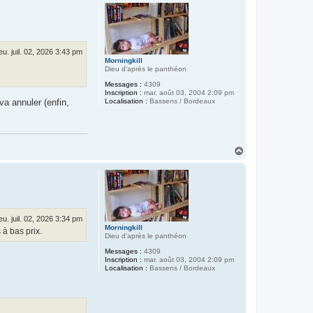
u
t
jeu. juil. 02, 2026 3:43 pm
Morningkill
Dieu d'après le panthéon
Messages :
4309
Inscription :
mar. août 03, 2004 2:09 pm
va annuler (enfin,
Localisation :
Bassens / Bordeaux
H
a
u
t
jeu. juil. 02, 2026 3:34 pm
Morningkill
 à bas prix.
Dieu d'après le panthéon
Messages :
4309
Inscription :
mar. août 03, 2004 2:09 pm
Localisation :
Bassens / Bordeaux