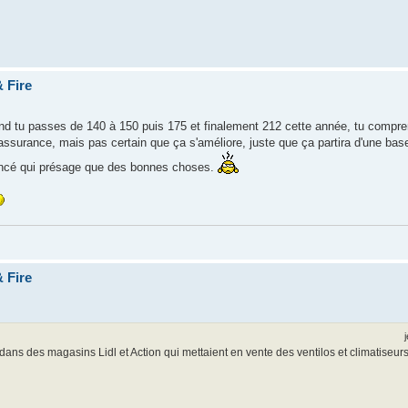
 Fire
and tu passes de 140 à 150 puis 175 et finalement 212 cette année, tu compr
'assurance, mais pas certain que ça s'améliore, juste que ça partira d'une bas
foncé qui présage que des bonnes choses.
 Fire
 dans des magasins Lidl et Action qui mettaient en vente des ventilos et climatiseur