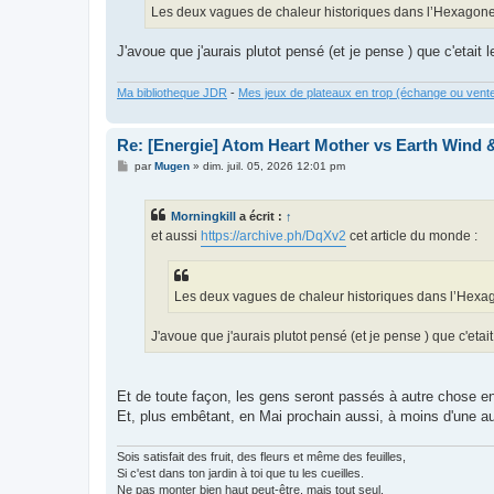
Les deux vagues de chaleur historiques dans l’Hexagone, 
J'avoue que j'aurais plutot pensé (et je pense ) que c'etait l
Ma bibliotheque JDR
-
Mes jeux de plateaux en trop (échange ou vent
Re: [Energie] Atom Heart Mother vs Earth Wind &
M
par
Mugen
»
dim. juil. 05, 2026 12:01 pm
e
s
s
Morningkill
a écrit :
↑
a
g
et aussi
https://archive.ph/DqXv2
cet article du monde :
e
Les deux vagues de chaleur historiques dans l’Hexago
J'avoue que j'aurais plutot pensé (et je pense ) que c'etait 
Et de toute façon, les gens seront passés à autre chose 
Et, plus embêtant, en Mai prochain aussi, à moins d'une aut
Sois satisfait des fruit, des fleurs et même des feuilles,
Si c'est dans ton jardin à toi que tu les cueilles.
Ne pas monter bien haut peut-être, mais tout seul.