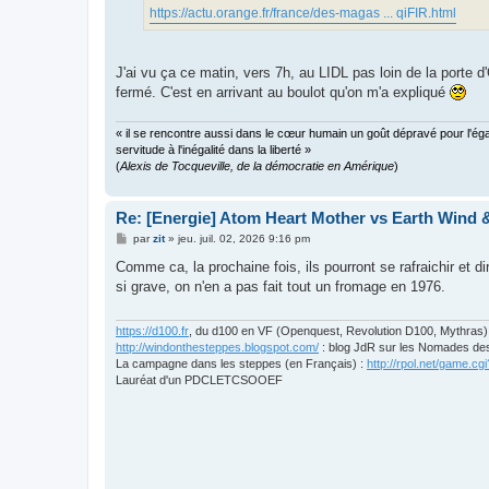
https://actu.orange.fr/france/des-magas ... qiFIR.html
J'ai vu ça ce matin, vers 7h, au LIDL pas loin de la porte
fermé. C'est en arrivant au boulot qu'on m'a expliqué
« il se rencontre aussi dans le cœur humain un goût dépravé pour l'égalité
servitude à l'inégalité dans la liberté »
(
Alexis de Tocqueville, de la démocratie en Amérique
)
Re: [Energie] Atom Heart Mother vs Earth Wind &
M
par
zit
»
jeu. juil. 02, 2026 9:16 pm
e
s
Comme ca, la prochaine fois, ils pourront se rafraichir et di
s
si grave, on n'en a pas fait tout un fromage en 1976.
a
g
e
https://d100.fr
, du d100 en VF (Openquest, Revolution D100, Mythras)
http://windonthesteppes.blogspot.com/
: blog JdR sur les Nomades de
La campagne dans les steppes (en Français) :
http://rpol.net/game.
Lauréat d'un PDCLETCSOOEF