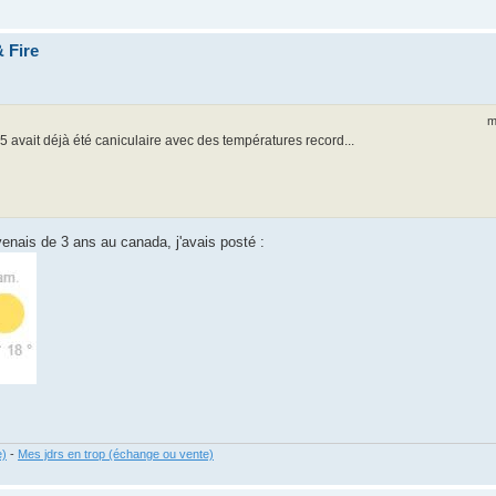
 Fire
m
5 avait déjà été caniculaire avec des températures record...
venais de 3 ans au canada, j'avais posté :
e)
-
Mes jdrs en trop (échange ou vente)