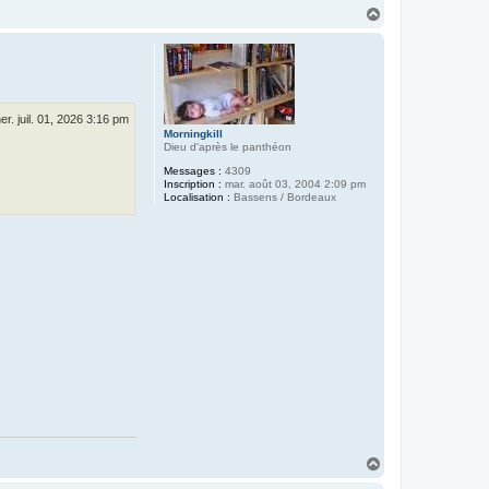
H
a
u
t
er. juil. 01, 2026 3:16 pm
Morningkill
Dieu d'après le panthéon
Messages :
4309
Inscription :
mar. août 03, 2004 2:09 pm
Localisation :
Bassens / Bordeaux
H
a