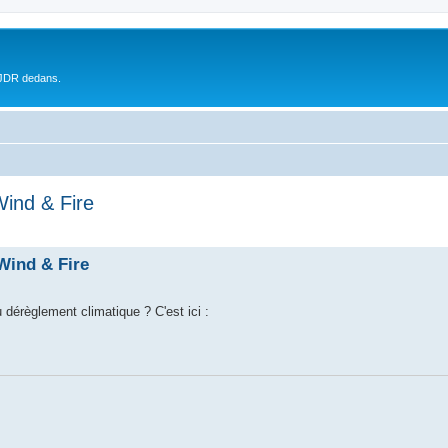
 JDR dedans.
Wind & Fire
Wind & Fire
dérèglement climatique ? C'est ici :