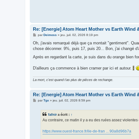
Re: [Energie] Atom Heart Mother vs Earth Wind &
M
par
Deimoss
»
jeu. juil. 02, 2026 8:19 pm
e
s
Oh, j'avais remarqué déjà que ça montait "gentiment". Qu
s
chose déconner. 9%, puis 17, puis 20... Bon, j'ai changé d
a
g
Après en regardant la carte, je suis dans du orange bien 
e
D'ailleurs ça commence à bien cramer par ici et autour.
La mort, c'est quand t'as plus de pièces de rechange.
Re: [Energie] Atom Heart Mother vs Earth Wind &
M
par
Tgx
»
jeu. juil. 02, 2026 8:59 pm
e
s
s
fafnir
a écrit :
↑
a
g
Au contraire, ce matin il y a eu des ruées assez violentes
e
https://www.ouest-france.fr/ile-de-fran ... 90a8d96b7a