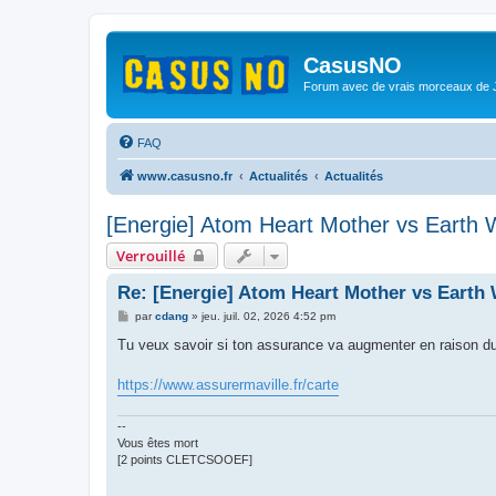
CasusNO
Forum avec de vrais morceaux de
FAQ
www.casusno.fr
Actualités
Actualités
[Energie] Atom Heart Mother vs Earth 
Verrouillé
Re: [Energie] Atom Heart Mother vs Earth 
M
par
cdang
»
jeu. juil. 02, 2026 4:52 pm
e
s
Tu veux savoir si ton assurance va augmenter en raison du 
s
a
g
https://www.assurermaville.fr/carte
e
--
Vous êtes mort
[2 points CLETCSOOEF]