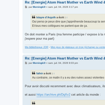
Re: [Energie] Atom Heart Mother vs Earth Wind &
M
par
Morningkill
»
sam. juil. 04, 2026 3:17 pm
e
s
s
Islayre d'Argolh
a écrit :
↑
a
g
Oui perso je peux dire que j'appréhende beaucoup la sema
e
Et tous mes collègues ne parlent que de ça.
On doit monter a Paris (ma femme participe / expose à la m
j'espere pour ma part)
Ma bibliotheque JDR
-
Mes jeux de plateaux en trop (échange ou vent
Re: [Energie] Atom Heart Mother vs Earth Wind &
M
par
Morningkill
»
sam. juil. 04, 2026 9:03 pm
e
s
s
fafnir
a écrit :
↑
a
g
Au contraire, ce matin il y a eu des ruées assez violentes
e
Pour avoir discuté recemment avec deux climatisateurs, il
et aussi
https://archive.ph/DqXv2
cet article du monde :