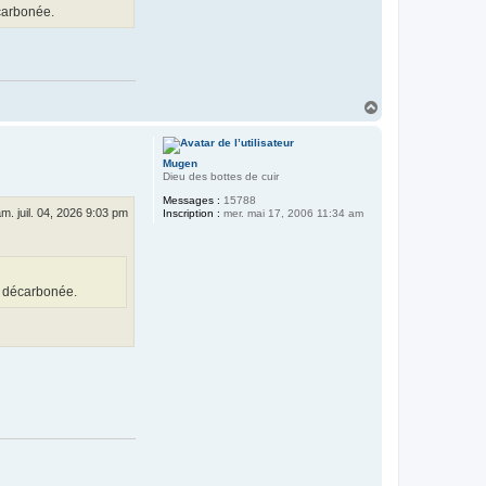
écarbonée.
H
a
u
t
Mugen
Dieu des bottes de cuir
Messages :
15788
m. juil. 04, 2026 9:03 pm
Inscription :
mer. mai 17, 2006 11:34 am
é décarbonée.