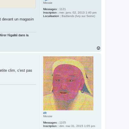
Messie
Messages :
1121
Inscription :
mer. janv. 02, 2013 1:40 pm
Localisation :
Badlands (Ivry sur Seine)
ôt devant un magasin
érer l'égalité dans la
H
a
u
t
tite clim, c'est pas
zit
Messie
Messages :
1105
Inscription :
dim. mai 31, 2015 1:05 pm