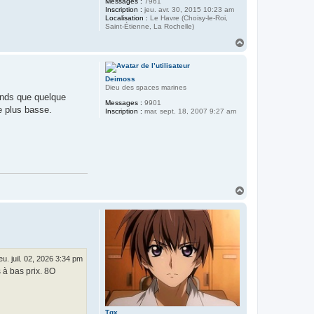
Messages :
7961
Inscription :
jeu. avr. 30, 2015 10:23 am
Localisation :
Le Havre (Choisy-le-Roi,
Saint-Étienne, La Rochelle)
H
a
u
t
Deimoss
Dieu des spaces marines
ends que quelque
Messages :
9901
e plus basse.
Inscription :
mar. sept. 18, 2007 9:27 am
H
a
u
t
jeu. juil. 02, 2026 3:34 pm
s à bas prix. 8O
Tgx