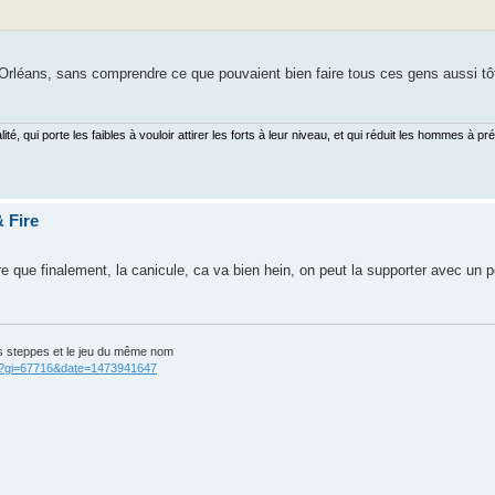
 d'Orléans, sans comprendre ce que pouvaient bien faire tous ces gens aussi t
, qui porte les faibles à vouloir attirer les forts à leur niveau, et qui réduit les hommes à préf
 Fire
re que finalement, la canicule, ca va bien hein, on peut la supporter avec un pe
s steppes et le jeu du même nom
cgi?gi=67716&date=1473941647