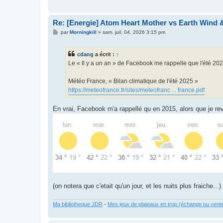
Re: [Energie] Atom Heart Mother vs Earth Wind &
M
par
Morningkill
»
sam. juil. 04, 2026 3:15 pm
e
s
s
cdang
a écrit :
↑
a
g
Le « Il y a un an » de Facebook me rappelle que l'été 202
e
Météo France, « Bilan climatique de l'été 2025 »
https://meteofrance.fr/sites/meteofranc ... france.pdf
En vrai, Facebook m'a rappellé qu en 2015, alors que je re
(on notera que c'etait qu'un jour, et les nuits plus fraiche...)
Ma bibliotheque JDR
-
Mes jeux de plateaux en trop (échange ou vent