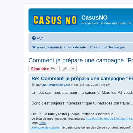
CasusNO
Forum avec de vrais morceaux de
FAQ
www.casusno.fr
Jeux de rôle
Création et Technique
Comment je prépare une campagne "F
Répondre
Re: Comment je prépare une campagne "F
M
par
Qui Revient de Loin
»
dim. juil. 05, 2026 9:09 pm
e
s
En tout cas, non, pas pour ma saison 3. Mais les PJ voudro
s
a
g
Donc c'est toujours intéressant que tu partages ton travail
e
Dieu qui a failli y rester
| Teams Panthéon & Bienvenue
Le blog de mes voyages imaginaires:
http://qui.revient.de.loin.blog.free.
Mon
Itchio
Mémoire de rôlistes
: le patrimoine du jeu de rôle se construit aujourd'h