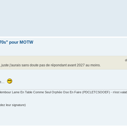
 70s" pour MOTW
d
il, juste j'aurais sans doute pas de répondant avant 2027 au moins.
e...
 Calembour Lame En Table Comme Seul Orphée Ose En Faire (PDCLETCSOOEF) - n'est valable
dez leur signature)