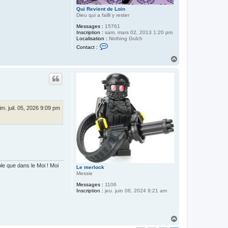
Qui Revient de Loin
Dieu qui a failli y rester
Messages :
15761
Inscription :
sam. mars 02, 2013 1:20 pm
Localisation :
Nothing Gulch
C
Contact :
o
n
H
t
a
a
u
c
t
t
e
r
Q
u
im. juil. 05, 2026 9:09 pm
i
R
e
v
i
e
n
t
d
 que dans le Moi ! Moi
e
Le merlock
L
Messie
o
i
Messages :
1106
n
Inscription :
jeu. juin 06, 2024 9:21 am
H
a