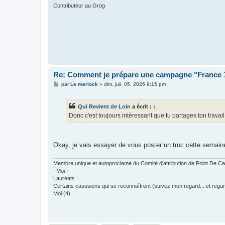
Contributeur au Grog
Re: Comment je prépare une campagne "France
M
par
Le merlock
»
dim. juil. 05, 2026 9:15 pm
e
s
s
Qui Revient de Loin
a écrit :
↑
a
g
Donc c'est toujours intéressant que tu partages ton trava
e
Okay, je vais essayer de vous poster un truc cette semain
Membre unique et autoproclamé du Comité d'attribution de Point De
! Moi !
Lauréats :
Certains casusiens qui se reconnaîtront (suivez mon regard... et regar
Moi (4)