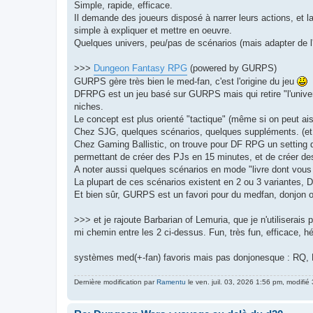
Simple, rapide, efficace.
Il demande des joueurs disposé à narrer leurs actions, et l
simple à expliquer et mettre en oeuvre.
Quelques univers, peu/pas de scénarios (mais adapter de l'
>>>
Dungeon Fantasy RPG
(powered by GURPS)
GURPS gère très bien le med-fan, c'est l'origine du jeu
DFRPG est un jeu basé sur GURPS mais qui retire "l'univers
niches.
Le concept est plus orienté "tactique" (même si on peut ai
Chez SJG, quelques scénarios, quelques suppléments. (et 
Chez Gaming Ballistic, on trouve pour DF RPG un setting d'
permettant de créer des PJs en 15 minutes, et de créer d
A noter aussi quelques scénarios en mode "livre dont vous
La plupart de ces scénarios existent en 2 ou 3 variantes,
Et bien sûr, GURPS est un favori pour du medfan, donjon ou
>>> et je rajoute Barbarian of Lemuria, que je n'utiliserais
mi chemin entre les 2 ci-dessus. Fun, très fun, efficace, h
systèmes med(+-fan) favoris mais pas donjonesque : RQ,
Dernière modification par
Ramentu
le ven. juil. 03, 2026 1:56 pm, modifié 3