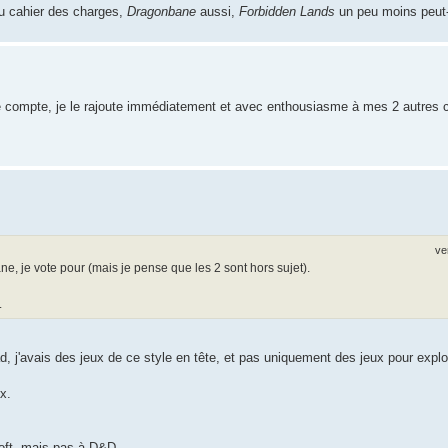
au cahier des charges,
Dragonbane
aussi,
Forbidden Lands
un peu moins peut-
 le compte, je le rajoute immédiatement et avec enthousiasme à mes 2 autres 
ve
, je vote pour (mais je pense que les 2 sont hors sujet).
.
ead, j'avais des jeux de ce style en tête, et pas uniquement des jeux pour explo
x.
loft, mais pas à D&D...