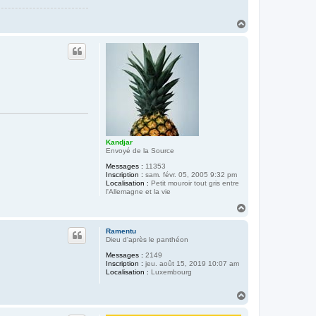
a
y
r
H
e
a
d
u
'
A
t
r
g
o
l
h
Kandjar
Envoyé de la Source
Messages :
11353
Inscription :
sam. févr. 05, 2005 9:32 pm
Localisation :
Petit mouroir tout gris entre
l'Allemagne et la vie
H
a
u
Ramentu
t
Dieu d'après le panthéon
Messages :
2149
Inscription :
jeu. août 15, 2019 10:07 am
Localisation :
Luxembourg
H
a
u