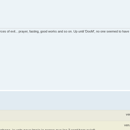
es of evil... prayer, fasting, good works and so on. Up until 'DooM', no one seemed to have
ve
ven.