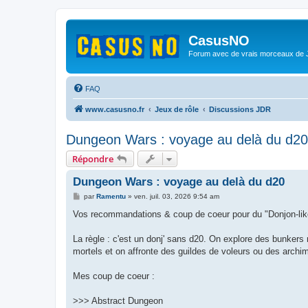
CasusNO
Forum avec de vrais morceaux de
FAQ
www.casusno.fr
Jeux de rôle
Discussions JDR
Dungeon Wars : voyage au delà du d20
Répondre
Dungeon Wars : voyage au delà du d20
M
par
Ramentu
»
ven. juil. 03, 2026 9:54 am
e
s
Vos recommandations & coup de coeur pour du "Donjon-lik
s
a
g
La règle : c'est un donj' sans d20. On explore des bunke
e
mortels et on affronte des guildes de voleurs ou des archim
Mes coup de coeur :
>>> Abstract Dungeon