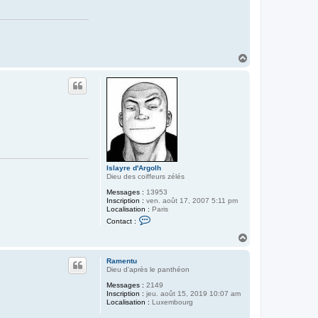
H
a
u
t
Islayre d'Argolh
Dieu des coiffeurs zélés
Messages :
13953
Inscription :
ven. août 17, 2007 5:11 pm
Localisation :
Paris
C
Contact :
o
n
H
t
a
a
u
c
Ramentu
t
t
Dieu d'après le panthéon
e
Messages :
2149
r
Inscription :
jeu. août 15, 2019 10:07 am
I
Localisation :
Luxembourg
s
l