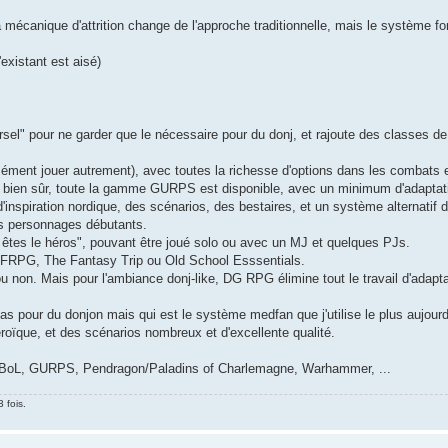
a mécanique d'attrition change de l'approche traditionnelle, mais le système fo
existant est aisé)
el" pour ne garder que le nécessaire pour du donj, et rajoute des classes de
sément jouer autrement), avec toutes la richesse d'options dans les combats e
bien sûr, toute la gamme GURPS est disponible, avec un minimum d'adaptati
inspiration nordique, des scénarios, des bestaires, et un système alternatif 
es personnages débutants.
 êtes le héros", pouvant être joué solo ou avec un MJ et quelques PJs.
 DFRPG, The Fantasy Trip ou Old School Esssentials.
 non. Mais pour l'ambiance donj-like, DG RPG élimine tout le travail d'adapta
 pas pour du donjon mais qui est le système medfan que j'utilise le plus aujourd
éroïque, et des scénarios nombreux et d'excellente qualité.
 BoL, GURPS, Pendragon/Paladins of Charlemagne, Warhammer, ...
 fois.