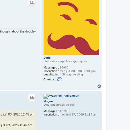
t
 thought about the double-
Loris
Dieu des cataphiles argentiques
Messages :
19066
Inscription :
mer. juil. 30, 2003 3:04 pm
Localisation :
Singapore sling
C
Contact :
o
n
H
t
a
a
u
c
t
t
Mugen
e
Dieu des bottes de cuir
r
L
Messages :
15788
o
n. juil. 03, 2026 12:45 pm
Inscription :
mer. mai 17, 2006 11:34 am
r
i
s
 juil. 03, 2026 11:46 am