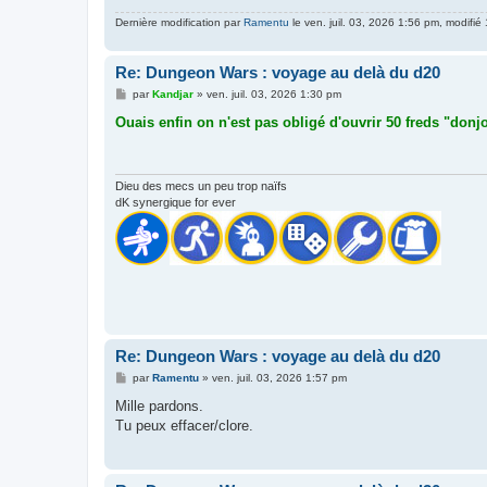
e
Dernière modification par
Ramentu
le ven. juil. 03, 2026 1:56 pm, modifié 1
Re: Dungeon Wars : voyage au delà du d20
M
par
Kandjar
»
ven. juil. 03, 2026 1:30 pm
e
s
Ouais enfin on n'est pas obligé d'ouvrir 50 freds "don
s
a
g
e
Dieu des mecs un peu trop naïfs
dK synergique for ever
Re: Dungeon Wars : voyage au delà du d20
M
par
Ramentu
»
ven. juil. 03, 2026 1:57 pm
e
s
Mille pardons.
s
Tu peux effacer/clore.
a
g
e