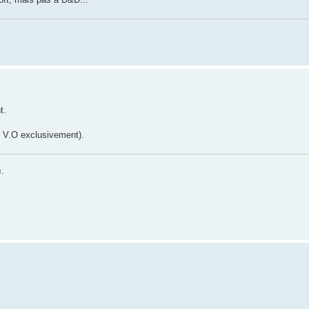
t.
 V.O exclusivement).
s
.