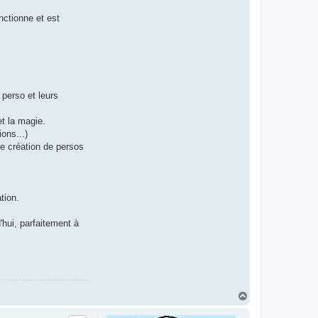
nctionne et est
 perso et leurs
t la magie.
ons...)
de création de persos
tion.
'hui, parfaitement à
H
a
u