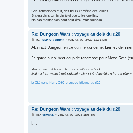
Sois satisfait des fruit, des fleurs et même des feuilles,
Si c'est dans ton jardin à toi que tu les cueilles.
Ne pas monter bien haut peut-être, mais tout seul.
Re: Dungeon Wars : voyage au delà du d20
M
par
Islayre d'Argolh
»
ven. juil. 03, 2026 12:51 pm
e
s
Abstract Dungeon en ce qui me concerne, bien évidemmen
s
a
g
Je garde aussi beaucoup de tendresse pour Maze Rats (en
e
You are the rulebook. There is no other rulebook.
Make it fast, make it colorful and make it full of decisions for the player
la Cité sans Nom, CdO et autres bêtises au d20
Re: Dungeon Wars : voyage au delà du d20
M
par
Ramentu
»
ven. juil. 03, 2026 1:05 pm
e
s
[...]
s
a
g