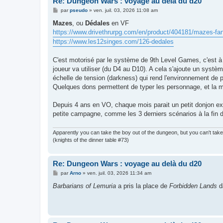
Re: Dungeon Wars : voyage au delà du d20
M
par
pseudo
»
ven. juil. 03, 2026 11:08 am
e
s
Mazes
, ou
Dédales
en VF
s
https://www.drivethrurpg.com/en/product/404181/mazes-fan
a
g
https://www.les12singes.com/126-dedales
e
C'est motorisé par le système de 9th Level Games, c'est à d
joueur va utiliser (du D4 au D10). A cela s'ajoute un systè
échelle de tension (darkness) qui rend l'environnement de 
Quelques dons permettent de typer les personnage, et la m
Depuis 4 ans en VO, chaque mois parait un petit donjon e
petite campagne, comme les 3 derniers scénarios à la fin d
Apparently you can take the boy out of the dungeon, but you can't tak
(knights of the dinner table #73)
Re: Dungeon Wars : voyage au delà du d20
M
par
Arno
»
ven. juil. 03, 2026 11:34 am
e
s
Barbarians of Lemuria
a pris la place de
Forbidden Lands
d
s
a
g
e