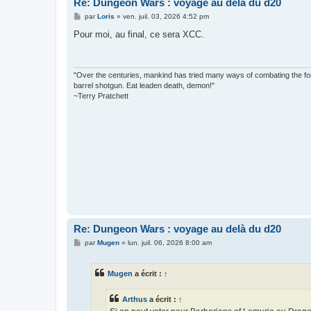
Re: Dungeon Wars : voyage au delà du d20
M
par
Loris
»
ven. juil. 03, 2026 4:52 pm
e
s
Pour moi, au final, ce sera XCC.
s
a
g
e
"Over the centuries, mankind has tried many ways of combating the forc
barrel shotgun. Eat leaden death, demon!"
~Terry Pratchett
Re: Dungeon Wars : voyage au delà du d20
M
par
Mugen
»
lun. juil. 06, 2026 8:00 am
e
s
s
Mugen
a écrit :
↑
a
g
e
Arthus
a écrit :
↑