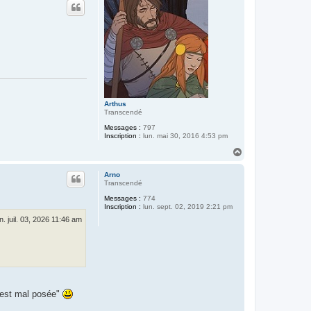
t
Arthus
Transcendé
Messages :
797
Inscription :
lun. mai 30, 2016 4:53 pm
H
a
u
Arno
t
Transcendé
Messages :
774
Inscription :
lun. sept. 02, 2019 2:21 pm
n. juil. 03, 2026 11:46 am
e est mal posée"