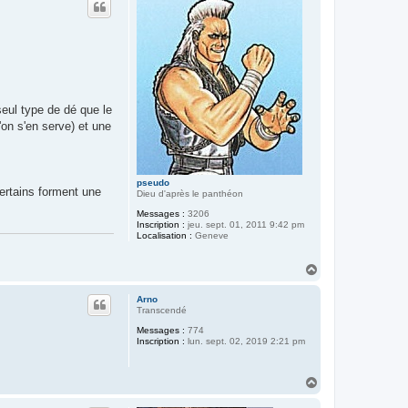
t
seul type de dé que le
'on s'en serve) et une
pseudo
ertains forment une
Dieu d'après le panthéon
Messages :
3206
Inscription :
jeu. sept. 01, 2011 9:42 pm
Localisation :
Geneve
H
a
u
Arno
t
Transcendé
Messages :
774
Inscription :
lun. sept. 02, 2019 2:21 pm
H
a
u