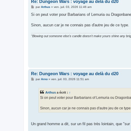
Re: Dungeon Wars : voyage au delà du d20
M
par
Arthus
»
ven. juil. 03, 2026 11:46 am
e
s
Si on peut voter pour Barbarians of Lemuria ou Dragonbane,
s
a
g
Sinon, aucun car je ne connais pas d'autre jeu de ce type.
e
"Blowing out someone else's candle doesn't make yours shine any brig
Re: Dungeon Wars : voyage au delà du d20
M
par
Arno
»
ven. juil. 03, 2026 11:51 am
e
s
s
Arthus
a écrit :
↑
a
g
Si on peut voter pour Barbarians of Lemuria ou Dragonbane
e
Sinon, aucun car je ne connais pas d'autre jeu de ce type
Un grand homme a dit, sur un fil pas très lointain, que "su