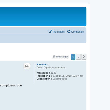
Inscription
Connexion
1
2
Suivant
18 messages
Ramentu
Dieu d'après le panthéon
Messages :
2149
Inscription :
jeu. août 15, 2019 10:07 am
Localisation :
Luxembourg
i somptueux que