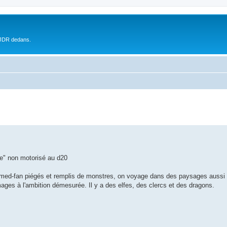
 JDR dedans.
e" non motorisé au d20
rs med-fan piégés et remplis de monstres, on voyage dans des paysages auss
ages à l'ambition démesurée. Il y a des elfes, des clercs et des dragons.