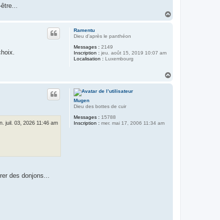
être...
H
a
u
Ramentu
t
Dieu d'après le panthéon
Messages :
2149
choix.
Inscription :
jeu. août 15, 2019 10:07 am
Localisation :
Luxembourg
H
a
u
t
Mugen
Dieu des bottes de cuir
Messages :
15788
n. juil. 03, 2026 11:46 am
Inscription :
mer. mai 17, 2006 11:34 am
rer des donjons...