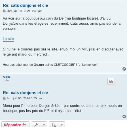
Re: cats donjons et cie
M
dim. juil. 05, 2026 1:38 pm
e
s
Va voir sur la boutique Au coin du Dé (ma boutique locale). J'ai vu
s
Donj&Cie dans les étagères récemment. Cats aussi, amis pas sûr de la
a
g
version.
e
Le site
Si tu ne le trouves pas sur le site, envoi moi un MP, j'irai en discuter avec
le gérant mardi ou mercredi.
Heureux détenteur de
Quatre
points CLETCSOOEF ! (cf Le merlock)
Algik
Initié
Re: cats donjons et cie
M
lun. juil. 06, 2026 3:55 pm
e
s
Merci pour l"info pour Donjon & Cie ; par contre ce sont les prix neufs en
s
boutique, pas les prix du FP, et il n'y a pas l'étui.
a
g
e
Répondre