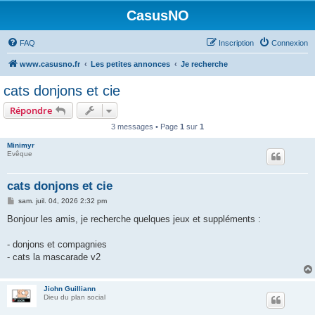
CasusNO
FAQ
Inscription
Connexion
www.casusno.fr
Les petites annonces
Je recherche
cats donjons et cie
Répondre
3 messages • Page
1
sur
1
Minimyr
Evêque
cats donjons et cie
M
sam. juil. 04, 2026 2:32 pm
e
s
Bonjour les amis, je recherche quelques jeux et suppléments :
s
a
g
- donjons et compagnies
e
- cats la mascarade v2
Jiohn Guilliann
Dieu du plan social