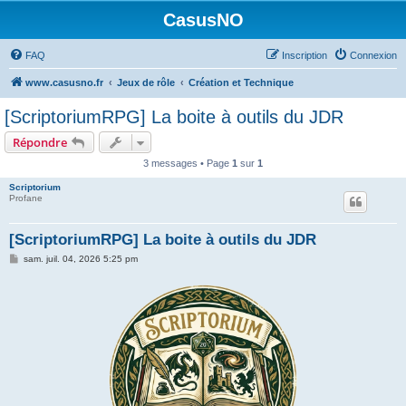
CasusNO
FAQ
Inscription
Connexion
www.casusno.fr
Jeux de rôle
Création et Technique
[ScriptoriumRPG] La boite à outils du JDR
Répondre
3 messages • Page
1
sur
1
Scriptorium
Profane
[ScriptoriumRPG] La boite à outils du JDR
M
sam. juil. 04, 2026 5:25 pm
e
s
s
a
g
e