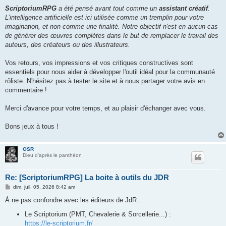
ScriptoriumRPG
a été pensé avant tout comme un
assistant créatif
.
L'intelligence artificielle est ici utilisée comme un tremplin pour votre
imagination, et non comme une finalité. Notre objectif n'est en aucun cas
de générer des œuvres complètes dans le but de remplacer le travail des
auteurs, des créateurs ou des illustrateurs.
Vos retours, vos impressions et vos critiques constructives sont
essentiels pour nous aider à développer l'outil idéal pour la communauté
rôliste. N'hésitez pas à tester le site et à nous partager votre avis en
commentaire !
Merci d'avance pour votre temps, et au plaisir d'échanger avec vous.
Bons jeux à tous !
OSR
Dieu d'après le panthéon
Re: [ScriptoriumRPG] La boite à outils du JDR
M
dim. juil. 05, 2026 8:42 am
e
s
À ne pas confondre avec les éditeurs de JdR :
s
a
Le Scriptorium (PMT, Chevalerie & Sorcellerie...) :
g
https://le-scriptorium.fr/
e