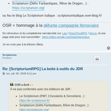
Scriptarium (Défis Fantastiques, Rêve de Dragon...) :
https://scriptarium.org/
ou feu le blog Le Scriptorium ludique : scriptoriumludique.over-blog.fr/
OSR = hommage à la
défunte compagnie ferroviaire
Du rétrovieux et du complotisme narrativoïde sur
Lulu
/
DriveThruRPG
/
Itch.io
, et une
page web pour tout rassembler :
https://sites.google.com/view/retrovieux
Je ne crois pas à la théorie rôliste.
Scriptorium
Profane
Re: [ScriptoriumRPG] La boite à outils du JDR
M
lun. juil. 06, 2026 8:11 pm
e
s
s
OSR
a écrit :
↑
a
g
À ne pas confondre avec les éditeurs de JdR :
e
Le Scriptorium (PMT, Chevalerie & Sorcellerie...) :
https://le-scriptorium.fr/
Scriptarium (Défis Fantastiques, Rêve de Dragon...) :
https://scriptarium.org/