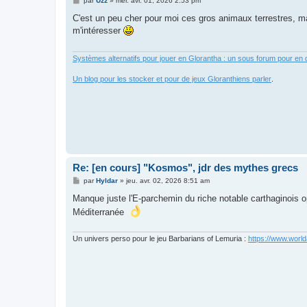
par
Uzz
»
mer. avr. 01, 2026 2:53 pm
e
s
C'est un peu cher pour moi ces gros animaux terrestres, mai
s
m'intéresser
a
g
e
Systèmes alternatifs pour jouer en Glorantha : un sous forum pour en d
Un blog pour les stocker et pour de jeux Gloranthiens parler
.
Re: [en cours] "Kosmos", jdr des mythes grecs
M
par
Hyldar
»
jeu. avr. 02, 2026 8:51 am
e
s
Manque juste l'E-parchemin du riche notable carthaginois
o
s
Méditerranée
a
g
e
Un univers perso pour le jeu Barbarians of Lemuria :
https://www.world