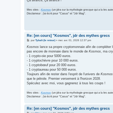
Ça avance, ça avance !
Mes sites :
Kosmos
(un jdra sur la mythologie grecque qui a lu les aut
Disclameur : j'ai écrit pour "Casus" et "Jdr Mag".
Re: [en cours] "Kosmos", jdr des mythes grecs
M
par
Tybalt (le retour)
»
mer. avr. 01, 2026 12:37 pm
e
s
Kosmos
lance sa propre cryptomonnaie afin de compléter 
s
pas encore de monnaie dans le monde de
Kosmos
, ma cr
a
g
- 1 crypto-oie pour 5000 euros.
e
- 1 cryptochèvre pour 10 000 euros.
- 1 cryptobœuf pour 20 000 euros.
- 1 cryptaureau pour 50 000 euros.
Toujours afin de rester dans l'esprit de l'univers de
Kosmos
que le pétrole. Premier versement à l'horizon 2028.
Spéculez avec moi, vous gagnerez à tous les coups !
Mes sites :
Kosmos
(un jdra sur la mythologie grecque qui a lu les aut
Disclameur : j'ai écrit pour "Casus" et "Jdr Mag".
Re: [en cours] "Kosmos", jdr des mythes grecs
M