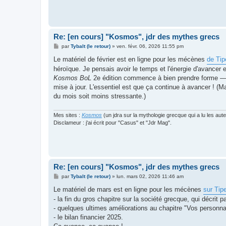
Re: [en cours] "Kosmos", jdr des mythes grecs
M
par
Tybalt (le retour)
»
ven. févr. 06, 2026 11:55 pm
e
s
Le matériel de février est en ligne pour les mécènes
de Tip
s
héroïque. Je pensais avoir le temps et l'énergie d'avance
a
g
Kosmos BoL
2e édition commence à bien prendre forme —, ma
e
mise à jour. L'essentiel est que ça continue à avancer ! (Ma
du mois soit moins stressante.)
Mes sites :
Kosmos
(un jdra sur la mythologie grecque qui a lu les aut
Disclameur : j'ai écrit pour "Casus" et "Jdr Mag".
Re: [en cours] "Kosmos", jdr des mythes grecs
M
par
Tybalt (le retour)
»
lun. mars 02, 2026 11:46 am
e
s
Le matériel de mars est en ligne pour les mécènes
sur Tip
s
- la fin du gros chapitre sur la société grecque, qui décrit
a
g
- quelques ultimes améliorations au chapitre "Vos personna
e
- le bilan financier 2025.