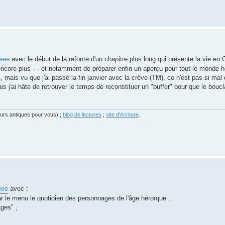
eee
avec le début de la refonte d'un chapitre plus long qui présente la vie en 
r encore plus — et notamment de préparer enfin un aperçu pour tout le monde 
is vu que j'ai passé la fin janvier avec la crève (TM), ce n'est pas si mal qu
is j'ai hâte de retrouver le temps de reconstituer un "buffer" pour que le bouc
eurs antiques pour vous) ;
blog de lectures
;
site d'écriture
.
eee
avec :
 par le menu le quotidien des personnages de l'âge héroïque ;
ges" ;