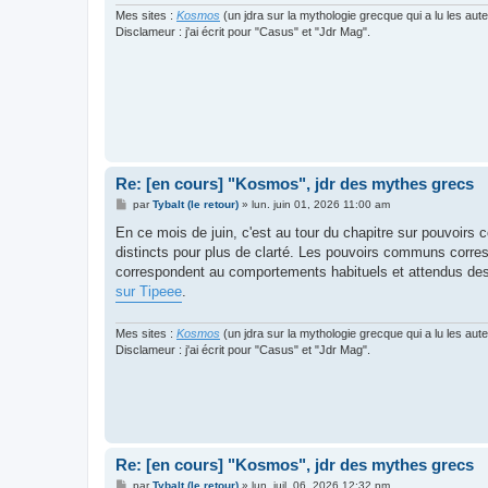
e
Mes sites :
Kosmos
(un jdra sur la mythologie grecque qui a lu les aut
Disclameur : j'ai écrit pour "Casus" et "Jdr Mag".
Re: [en cours] "Kosmos", jdr des mythes grecs
M
par
Tybalt (le retour)
»
lun. juin 01, 2026 11:00 am
e
s
En ce mois de juin, c'est au tour du chapitre sur pouvoirs 
s
distincts pour plus de clarté. Les pouvoirs communs correspon
a
g
correspondent au comportements habituels et attendus des d
e
sur Tipeee
.
Mes sites :
Kosmos
(un jdra sur la mythologie grecque qui a lu les aut
Disclameur : j'ai écrit pour "Casus" et "Jdr Mag".
Re: [en cours] "Kosmos", jdr des mythes grecs
M
par
Tybalt (le retour)
»
lun. juil. 06, 2026 12:32 pm