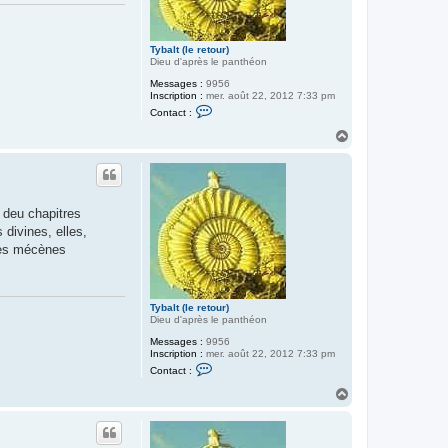
l
e
r
e
Tybalt (le retour)
t
Dieu d'après le panthéon
o
u
Messages :
9956
r
Inscription :
mer. août 22, 2012 7:33 pm
)
C
Contact :
o
n
H
t
a
a
u
c
t
t
e
r
e deu chapitres
T
y
 divines, elles,
b
 les mécènes
a
l
t
(
l
Tybalt (le retour)
e
Dieu d'après le panthéon
r
e
Messages :
9956
t
Inscription :
mer. août 22, 2012 7:33 pm
o
C
Contact :
u
o
r
n
H
)
t
a
a
u
c
t
t