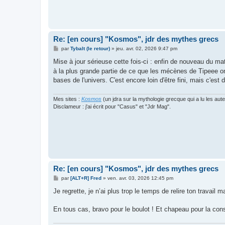
Re: [en cours] "Kosmos", jdr des mythes grecs
M
par
Tybalt (le retour)
»
jeu. avr. 02, 2026 9:47 pm
e
s
Mise à jour sérieuse cette fois-ci : enfin de nouveau du ma
s
à la plus grande partie de ce que les mécènes de Tipeee o
a
g
bases de l'univers. C'est encore loin d'être fini, mais c'est
e
Mes sites :
Kosmos
(un jdra sur la mythologie grecque qui a lu les aut
Disclameur : j'ai écrit pour "Casus" et "Jdr Mag".
Re: [en cours] "Kosmos", jdr des mythes grecs
M
par
[ALT+R] Fred
»
ven. avr. 03, 2026 12:45 pm
e
s
Je regrette, je n’ai plus trop le temps de relire ton travail 
s
a
g
En tous cas, bravo pour le boulot ! Et chapeau pour la con
e