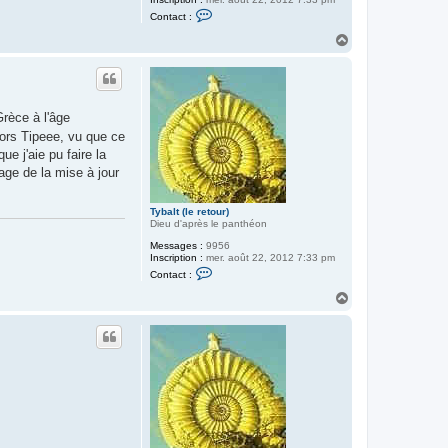
C
Contact :
o
n
H
t
a
a
u
c
t
t
e
r
Grèce à l'âge
T
y
hors Tipeee, vu que ce
b
e j'aie pu faire la
a
l
lage de la mise à jour
t
(
l
Tybalt (le retour)
e
Dieu d'après le panthéon
r
e
Messages :
9956
t
Inscription :
mer. août 22, 2012 7:33 pm
o
C
Contact :
u
o
r
n
H
)
t
a
a
u
c
t
t
e
r
T
y
b
a
l
t