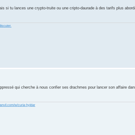
s si tu lances une crypto-truite ou une cripto-daurade à des tarifs plus abor
iscuter.
ppressé qui cherche à nous confier ses drachmes pour lancer son affaire dan
anvil.com/w/curia-hyldar