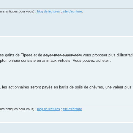
eurs antiques pour vous) ;
blog de lectures
;
site d'écriture
.
les gains de Tipeee et de
payer mon superyacht
vous proposer plus d'illustrat
yptomonnaie consiste en animaux virtuels. Vous pouvez acheter :
, les actionnaires seront payés en barils de poils de chèvres, une valeur plus 
eurs antiques pour vous) ;
blog de lectures
;
site d'écriture
.