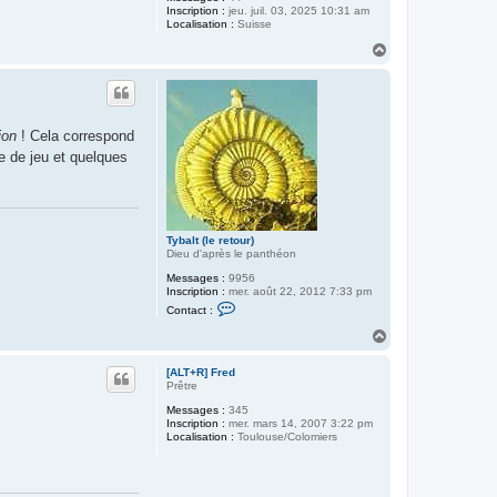
Inscription :
jeu. juil. 03, 2025 10:31 am
Localisation :
Suisse
H
a
u
t
ion
! Cela correspond
e de jeu et quelques
Tybalt (le retour)
Dieu d'après le panthéon
Messages :
9956
Inscription :
mer. août 22, 2012 7:33 pm
C
Contact :
o
n
H
t
a
a
u
c
[ALT+R] Fred
t
t
Prêtre
e
Messages :
345
r
Inscription :
mer. mars 14, 2007 3:22 pm
T
Localisation :
Toulouse/Colomiers
y
b
a
l
t