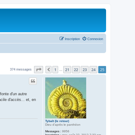
Inscription
Connexion
Page
25
sur
25
1
21
22
23
24
25
Précédent
374 messages
…
fonte d'un autre
cile d'accès... et, en
Tybalt (le retour)
Dieu d'après le panthéon
Messages :
9956
Inscription :
mer. août 22, 2012 7:33 pm