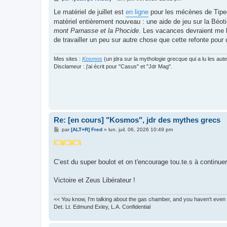
e
s
Le matériel de juillet est
en ligne
pour les mécènes de Tipeee
s
matériel entièrement nouveau : une aide de jeu sur la Béotie
a
g
mont Parnasse et la Phocide
. Les vacances devraient me la
e
de travailler un peu sur autre chose que cette refonte pour 
Mes sites :
Kosmos
(un jdra sur la mythologie grecque qui a lu les aut
Disclameur : j'ai écrit pour "Casus" et "Jdr Mag".
Re: [en cours] "Kosmos", jdr des mythes grecs
M
par
[ALT+R] Fred
»
lun. juil. 06, 2026 10:49 pm
e
s
s
a
g
C’est du super boulot et on t'encourage tou.te.s à continuer
e
Victoire et Zeus Libérateur !
<< You know, I'm talking about the gas chamber, and you haven't even 
Det. Lt. Edmund Exley, L.A. Confidential