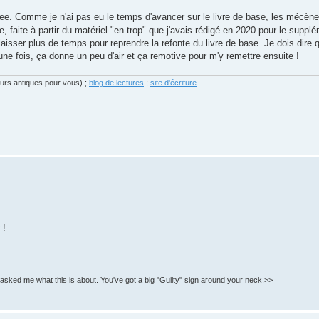
. Comme je n'ai pas eu le temps d'avancer sur le livre de base, les mécènes
, faite à partir du matériel "en trop" que j'avais rédigé en 2020 pour le supp
isser plus de temps pour reprendre la refonte du livre de base. Je dois dire q
une fois, ça donne un peu d'air et ça remotive pour m'y remettre ensuite !
eurs antiques pour vous) ;
blog de lectures
;
site d'écriture
.
 !
asked me what this is about. You've got a big "Guilty" sign around your neck.>>