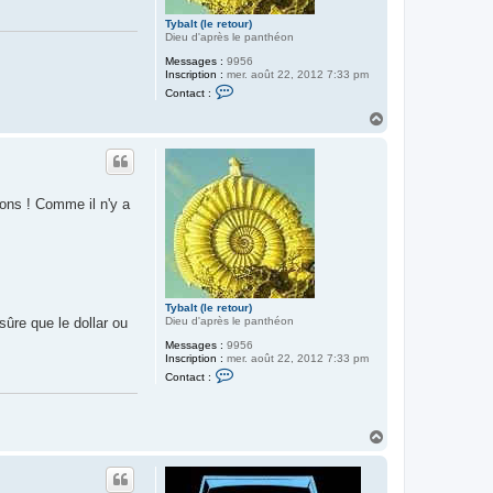
(
l
Tybalt (le retour)
e
Dieu d'après le panthéon
r
e
Messages :
9956
t
Inscription :
mer. août 22, 2012 7:33 pm
o
C
Contact :
u
o
r
n
H
)
t
a
a
u
c
t
t
e
r
ions ! Comme il n'y a
T
y
b
a
l
t
(
l
Tybalt (le retour)
e
Dieu d'après le panthéon
sûre que le dollar ou
r
e
Messages :
9956
t
Inscription :
mer. août 22, 2012 7:33 pm
o
C
Contact :
u
o
r
n
)
t
a
H
c
t
a
e
u
r
t
T