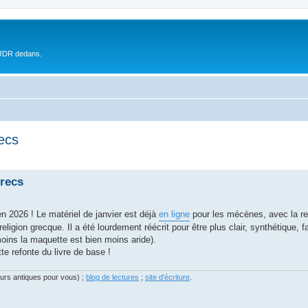
 JDR dedans.
ecs
grecs
n 2026 ! Le matériel de janvier est déjà
en ligne
pour les mécènes, avec la re
religion grecque. Il a été lourdement réécrit pour être plus clair, synthétique, fa
moins la maquette est bien moins aride).
e refonte du livre de base !
eurs antiques pour vous) ;
blog de lectures
;
site d'écriture
.