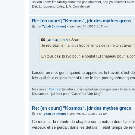
<< You know, I'm talking about the gas chamber, and you haven't even 
Det. Lt. Edmund Exley, L.A. Confidential
Re: [en cours] "Kosmos", jdr des mythes grecs
M
par
Tybalt (le retour)
»
sam. avr. 04, 2026 1:15 am
e
s
s
[ALT+R] Fred
a écrit :
↑
a
g
Je regrette, je n’ai plus trop le temps de relire ton travai
e
En tous cas, bravo pour le boulot ! Et chapeau pour la con
Laisser un mot gentil quand tu apprécies le travail, c'est déj
fois qu'il faut culpabiliser si tu ne le fais pas systématiqu
Mes sites :
Kosmos
(un jdra sur la mythologie grecque qui a lu les aut
Disclameur : j'ai écrit pour "Casus" et "Jdr Mag".
Re: [en cours] "Kosmos", jdr des mythes grecs
M
par
Tybalt (le retour)
»
ven. mai 01, 2026 9:33 am
e
s
Ce mois-ci, la refonte du chapitre sur la nature des divinit
s
verbeux et se perdait dans les détails, il était temps de ren
a
g