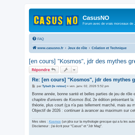
CasusNO
Forum avec de vrais morceaux de
FAQ
www.casusno.fr
Jeux de rôle
Création et Technique
[en cours] "Kosmos", jdr des mythes gr
Répondre
Re: [en cours] "Kosmos", jdr des mythes 
M
par
Tybalt (le retour)
»
ven. janv. 02, 2026 5:52 pm
e
s
Bonne année, bonne santé et belles parties de jeu de rôle e
s
chapitre d'univers de
Kosmos BoL
2e édition présentant la 
a
g
théorie, plus court (ça n'a pas tellement marché, mais au 
e
Objectif de 2026 : continuer à avancer au maximum sur cett
Mes sites :
Kosmos
(un jdra sur la mythologie grecque qui a lu les aut
Disclameur : j'ai écrit pour "Casus" et "Jdr Mag".