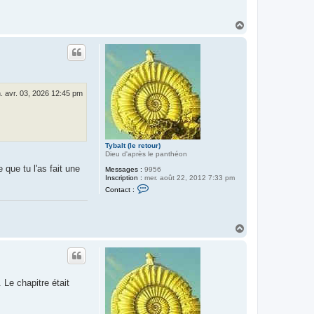
(
l
e
H
r
a
e
u
t
t
o
u
r
)
. avr. 03, 2026 12:45 pm
Tybalt (le retour)
Dieu d'après le panthéon
 que tu l'as fait une
Messages :
9956
Inscription :
mer. août 22, 2012 7:33 pm
C
Contact :
o
n
t
a
H
c
t
a
e
u
r
t
T
y
b
 Le chapitre était
a
l
t
(