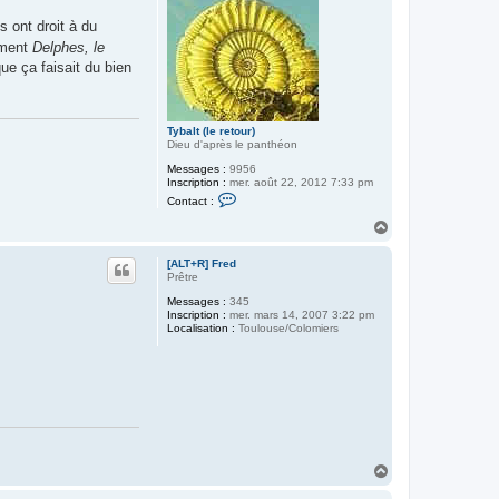
e
r
 ont droit à du
T
y
lément
Delphes, le
b
ue ça faisait du bien
a
l
t
(
l
Tybalt (le retour)
e
Dieu d'après le panthéon
r
e
Messages :
9956
t
Inscription :
mer. août 22, 2012 7:33 pm
o
C
Contact :
u
o
r
n
H
)
t
a
a
u
c
[ALT+R] Fred
t
t
Prêtre
e
Messages :
345
r
Inscription :
mer. mars 14, 2007 3:22 pm
T
Localisation :
Toulouse/Colomiers
y
b
a
l
t
(
l
e
r
e
t
H
o
a
u