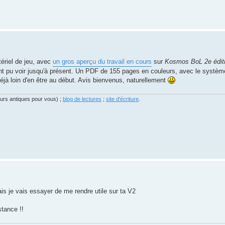
tériel de jeu, avec
un gros aperçu du travail en cours
sur
Kosmos BoL 2e édit
nt pu voir jusqu'à présent. Un PDF de 155 pages en couleurs, avec le systèm
 déjà loin d'en être au début. Avis bienvenus, naturellement
eurs antiques pour vous) ;
blog de lectures
;
site d'écriture
.
mais je vais essayer de me rendre utile sur ta V2
stance !!