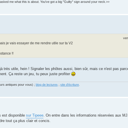
asked me what this is about. You've got a big "Guilty" sign around your neck.>>
ven
l mais je vais essayer de me rendre utile sur ta V2
stance !!
à très utile, hein ! Signaler les phôtes aussi, bien sûr, mais ce n'est pas parce
ement. Ça reste un jeu, tu peux juste profiter
eurs antiques pour vous) ;
blog de lectures
;
site d'écriture
.
és est disponible
sur Tipeee
. On entre dans les informations réservées aux MJ.
dre tout ça plus clair et concis.