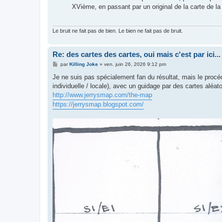
XVième, en passant par un original de la carte de la 
Le bruit ne fait pas de bien. Le bien ne fait pas de bruit.
Re: des cartes des cartes, oui mais c'est par ici...
M
par
Killing Joke
»
ven. juin 26, 2026 9:12 pm
e
s
Je ne suis pas spécialement fan du résultat, mais le procéd
s
individuelle / locale), avec un guidage par des cartes aléa
a
g
http://www.jerrysmap.com/the-map
e
https://jerrysmap.blogspot.com/