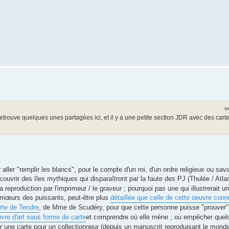
v
retrouve quelques unes partagées ici, et il y a une petite section JDR avec des car
ller "remplir les blancs", pour le compte d'un roi, d'un ordre religieux ou sav
couvrir des îles mythiques qui disparaîtront par la faute des PJ (Thulée / Atlan
 reproduction par l'imprimeur / le graveur ; pourquoi pas une qui illustrerait 
 mœurs des puissants, peut-être plus
détaillée que celle de cette oeuvre con
rte de Tendre
, de Mme de Scudéry, pour que cette personne puisse "prouver
vre d'art sous forme de carte
et comprendre où elle mène ; ou empêcher quelqu
r une carte pour un collectionneur (depuis un manuscrit reproduisant le mon