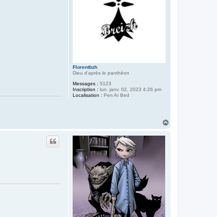
Florentbzh
Dieu d'après le panthéon
Messages :
5123
Inscription :
lun. janv. 02, 2023 4:26 pm
Localisation :
Pen Ar Bed
H
a
u
t