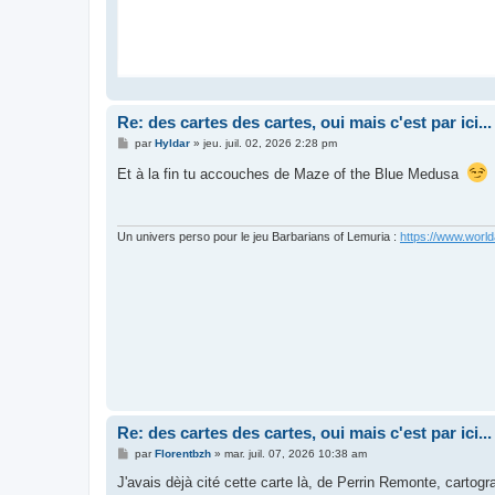
Re: des cartes des cartes, oui mais c'est par ici...
M
par
Hyldar
»
jeu. juil. 02, 2026 2:28 pm
e
s
Et à la fin tu accouches de Maze of the Blue Medusa
s
a
g
e
Un univers perso pour le jeu Barbarians of Lemuria :
https://www.world
Re: des cartes des cartes, oui mais c'est par ici...
M
par
Florentbzh
»
mar. juil. 07, 2026 10:38 am
e
s
J'avais dèjà cité cette carte là, de Perrin Remonte, cartog
s