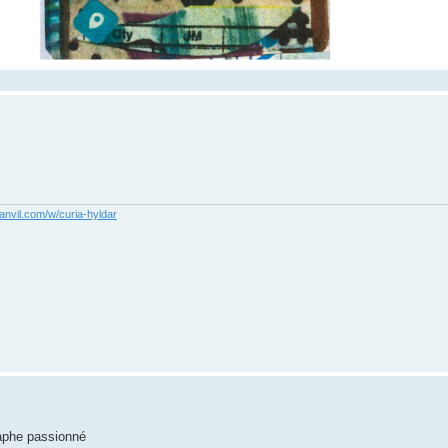
anvil.com/w/curia-hyldar
raphe passionné