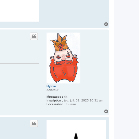
H
a
u
t
Hyldar
Zelateur
Messages :
44
Inscription :
jeu. juil. 03, 2025 10:31 am
Localisation :
Suisse
H
a
u
t