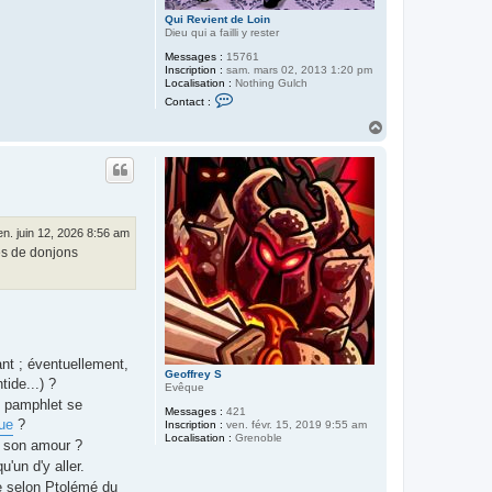
Qui Revient de Loin
Dieu qui a failli y rester
Messages :
15761
Inscription :
sam. mars 02, 2013 1:20 pm
Localisation :
Nothing Gulch
C
Contact :
o
n
H
t
a
a
u
c
t
t
e
r
Q
u
en. juin 12, 2026 8:56 am
i
tes de donjons
R
e
v
i
e
n
t
d
e
ant ; éventuellement,
L
Geoffrey S
tide...) ?
o
Evêque
i
un pamphlet se
Messages :
421
n
nue
?
Inscription :
ven. févr. 15, 2019 9:55 am
Localisation :
Grenoble
" son amour ?
'un d'y aller.
de selon Ptolémé du