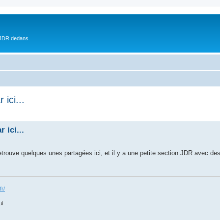
 JDR dedans.
ici...
 ici...
etrouve quelques unes partagées ici, et il y a une petite section JDR avec de
fr/
ui