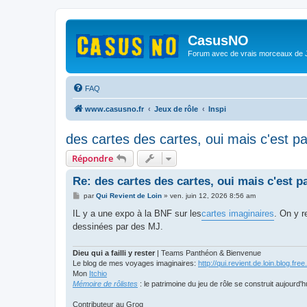
CasusNO
Forum avec de vrais morceaux de
FAQ
www.casusno.fr
Jeux de rôle
Inspi
des cartes des cartes, oui mais c'est par 
Répondre
Re: des cartes des cartes, oui mais c'est par
M
par
Qui Revient de Loin
»
ven. juin 12, 2026 8:56 am
e
s
IL y a une expo à la BNF sur les
cartes imaginaires
. On y r
s
dessinées par des MJ.
a
g
e
Dieu qui a failli y rester
| Teams Panthéon & Bienvenue
Le blog de mes voyages imaginaires:
http://qui.revient.de.loin.blog.free.
Mon
Itchio
Mémoire de rôlistes
: le patrimoine du jeu de rôle se construit aujourd'h
Contributeur au Grog