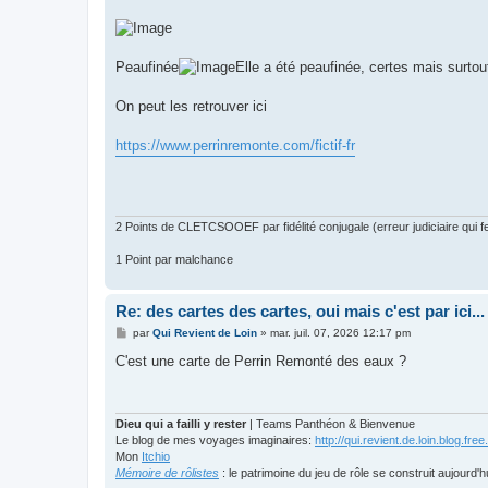
a
g
e
Peaufinée
Elle a été peaufinée, certes mais surtout
On peut les retrouver ici
https://www.perrinremonte.com/fictif-fr
2 Points de CLETCSOOEF par fidélité conjugale (erreur judiciaire qui fer
1 Point par malchance
Re: des cartes des cartes, oui mais c'est par ici...
M
par
Qui Revient de Loin
»
mar. juil. 07, 2026 12:17 pm
e
s
C'est une carte de Perrin Remonté des eaux ?
s
a
g
e
Dieu qui a failli y rester
| Teams Panthéon & Bienvenue
Le blog de mes voyages imaginaires:
http://qui.revient.de.loin.blog.free.
Mon
Itchio
Mémoire de rôlistes
: le patrimoine du jeu de rôle se construit aujourd'h