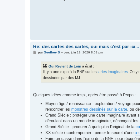
Re: des cartes des cartes, oui mais c'est par ici...
M
par
Geoffrey S
»
ven. juin 19, 2026 8:53 pm
e
s
s
Qui Revient de Loin
a écrit :
↑
a
g
IL y a une expo à la BNF sur les
cartes imaginaires
. On y 
e
dessinées par des MJ.
Quelques idées comme inspi, après être passé à l'expo :
Moyen-âge / renaissance : exploration / voyage pour a
rencontrer les
monstres dessinés sur la carte
, ou dé
Grand Siècle : protéger une carte imaginaire avant sa
déroulant dans un monde imaginaire, dénonçant les
Grand Siècle : procurer à quelqu'un l'original de la
ca
XX siècle / contemporain : percer le secret d'une
œu
Faire un casse dans l'expo de la BNF, pour récupére