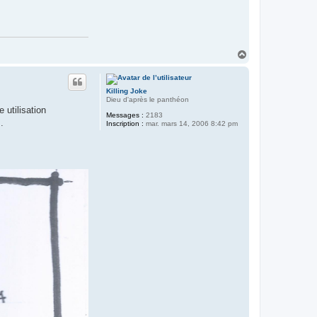
H
a
u
t
Killing Joke
Dieu d'après le panthéon
 utilisation
Messages :
2183
.
Inscription :
mar. mars 14, 2006 8:42 pm