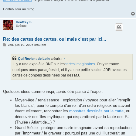
Contributeur au Grog
Geoffrey S
Evêque
Re: des cartes des cartes, oui mais c'est par ici...
M
ven. juin 19, 2026 8:53 pm
e
s
s
Qui Revient de Loin
a écrit :
↑
a
g
IL y a une expo à la BNF sur les
cartes imaginaires
. On y retrouve
e
quelques unes partagées ici, et il y a une petite section JDR avec des
cartes de donjons dessinées par des MJ.
Quelques idées comme inspi, après être passé à l'expo :
Moyen-âge / renaissance : exploration / voyage pour aller "remplir
les blancs", pour le compte d'un roi, d'un ordre religieux ou savant ;
éventuellement, rencontrer les
monstres dessinés sur la carte
, ou
découvrir des îles mythiques qui disparaîtront par la faute des PJ
(Thulée / Atlantide...) ?
Grand Siècle : protéger une carte imaginaire avant sa reproduction
par l'imprimeur / le graveur ; pourquoi pas une qui illustrerait un