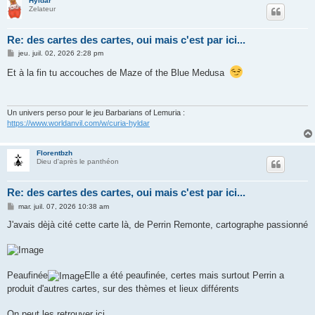
Hyldar
Zelateur
Re: des cartes des cartes, oui mais c'est par ici...
M
jeu. juil. 02, 2026 2:28 pm
e
s
Et à la fin tu accouches de Maze of the Blue Medusa
s
a
g
e
Un univers perso pour le jeu Barbarians of Lemuria :
https://www.worldanvil.com/w/curia-hyldar
Florentbzh
Dieu d'après le panthéon
Re: des cartes des cartes, oui mais c'est par ici...
M
mar. juil. 07, 2026 10:38 am
e
s
J'avais dèjà cité cette carte là, de Perrin Remonte, cartographe passionné
s
a
g
e
Peaufinée
Elle a été peaufinée, certes mais surtout Perrin a
produit d'autres cartes, sur des thèmes et lieux différents
On peut les retrouver ici