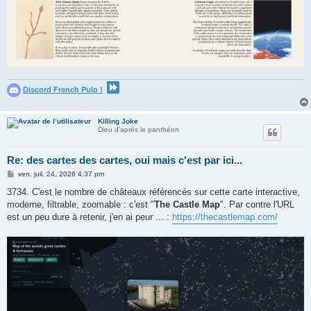
Discord French Pulp !
Killing Joke
Dieu d'après le panthéon
Re: des cartes des cartes, oui mais c'est par ici...
M
ven. juil. 24, 2026 4:37 pm
e
s
3734. C'est le nombre de châteaux référencés sur cette carte interactive,
s
moderne, filtrable, zoomable : c'est "
The Castle Map
". Par contre l'URL
a
g
est un peu dure à retenir, j'en ai peur ... :
https://thecastlemap.com/
e