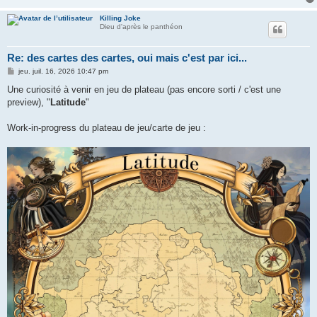
Killing Joke
Dieu d'après le panthéon
Re: des cartes des cartes, oui mais c'est par ici...
M
jeu. juil. 16, 2026 10:47 pm
e
s
Une curiosité à venir en jeu de plateau (pas encore sorti / c'est une
s
preview), "
Latitude
"
a
g
e
Work-in-progress du plateau de jeu/carte de jeu :