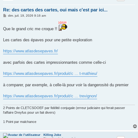
Re: des cartes des cartes, oui mais c'est par ici...
M
dim. juil. 19, 2026 9:16 am
e
s
s
Que le grand cric me croque !!
a
g
e
Les cartes des épaves pour une petite exploration
https://www.atlasdesepaves.fr/
avec parfois des cartes impressionnantes comme celle-ci
https://www.atlasdesepaves.fr/produit/c ... t-mathieu/
à comparer, par exemple, à celle-là pour voir la dangerosité du premier
https://www.atlasdesepaves.fr/produit/c ... trevignon/
2 Points de CLETCSOOEF par fidélité conjugale (erreur judiciaire qui ferait passer
l'affaire Dreyfus pour un fait divers)
1 Point par malchance
Killing Joke