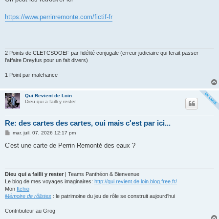
https://www.perrinremonte.com/fictif-fr
2 Points de CLETCSOOEF par fidélité conjugale (erreur judiciaire qui ferait passer
l'affaire Dreyfus pour un fait divers)
1 Point par malchance
Qui Revient de Loin
Dieu qui a failli y rester
Re: des cartes des cartes, oui mais c'est par ici...
M
mar. juil. 07, 2026 12:17 pm
e
s
C'est une carte de Perrin Remonté des eaux ?
s
a
g
e
Dieu qui a failli y rester
| Teams Panthéon & Bienvenue
Le blog de mes voyages imaginaires:
http://qui.revient.de.loin.blog.free.fr/
Mon
Itchio
Mémoire de rôlistes
: le patrimoine du jeu de rôle se construit aujourd'hui
Contributeur au Grog