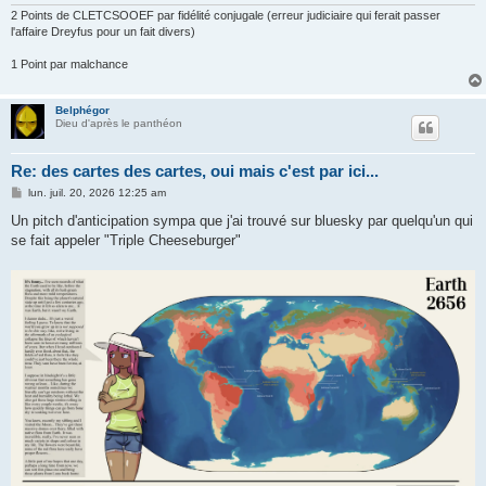
2 Points de CLETCSOOEF par fidélité conjugale (erreur judiciaire qui ferait passer
l'affaire Dreyfus pour un fait divers)
1 Point par malchance
Belphégor
Dieu d'après le panthéon
Re: des cartes des cartes, oui mais c'est par ici...
M
lun. juil. 20, 2026 12:25 am
e
s
Un pitch d'anticipation sympa que j'ai trouvé sur bluesky par quelqu'un qui
s
se fait appeler "Triple Cheeseburger"
a
g
e