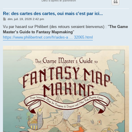
Dieu d'après le panthéon
Re: des cartes des cartes, oui mais c'est par ici...
M
dim. juil. 19, 2026 2:42 pm
e
s
Vu par hasard sur Philibert (des retours seraient bienvenus) : "
The Game
s
Master’s Guide to Fantasy Mapmaking
"
a
g
https://www.philibertnet.com/fr/aides-a ... 32065.html
e