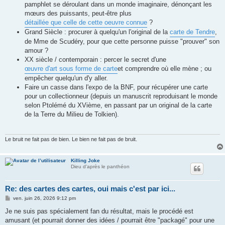
pamphlet se déroulant dans un monde imaginaire, dénonçant les
mœurs des puissants, peut-être plus
détaillée que celle de cette oeuvre connue
?
Grand Siècle : procurer à quelqu'un l'original de la
carte de Tendre
,
de Mme de Scudéry, pour que cette personne puisse "prouver" son
amour ?
XX siècle / contemporain : percer le secret d'une
œuvre d'art sous forme de carte
et comprendre où elle mène ; ou
empêcher quelqu'un d'y aller.
Faire un casse dans l'expo de la BNF, pour récupérer une carte
pour un collectionneur (depuis un manuscrit reproduisant le monde
selon Ptolémé du XVième, en passant par un original de la carte
de la Terre du Milieu de Tolkien).
Le bruit ne fait pas de bien. Le bien ne fait pas de bruit.
Killing Joke
Dieu d'après le panthéon
Re: des cartes des cartes, oui mais c'est par ici...
M
ven. juin 26, 2026 9:12 pm
e
s
Je ne suis pas spécialement fan du résultat, mais le procédé est
s
amusant (et pourrait donner des idées / pourrait être "packagé" pour une
a