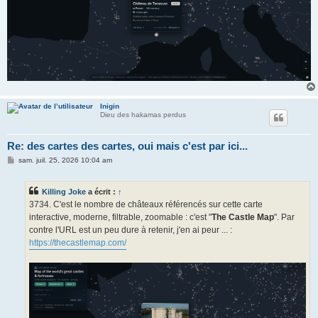
Inigin
Dieu des hakamas perdus
Re: des cartes des cartes, oui mais c'est par ici...
M
sam. juil. 25, 2026 10:04 am
e
s
s
Killing Joke
a écrit :
↑
a
g
3734. C'est le nombre de châteaux référencés sur cette carte
e
interactive, moderne, filtrable, zoomable : c'est "
The Castle Map
". Par
contre l'URL est un peu dure à retenir, j'en ai peur ... :
https://thecastlemap.com/