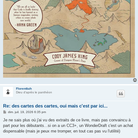
Florentbzh
Dieu d'après le panthéon
Re: des cartes des cartes, oui mais c'est par ici...
M
dim. juil. 19, 2026 6:35 pm
e
s
Je ne sais plus où j'ai vu des extraits de ce livre, mais pas convaincu à
s
part pour les débutants...si on a un CC3+, un WonderDraft c'est un achat
a
g
dispensable (mais je peux me tromper, en tout cas pas vu l'utilité)
e