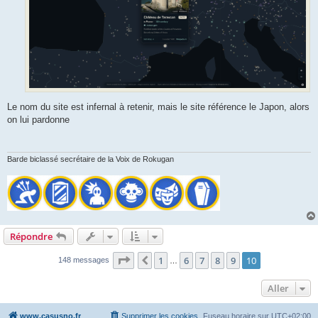
Le nom du site est infernal à retenir, mais le site référence le Japon, alors
on lui pardonne
Barde biclassé secrétaire de la Voix de Rokugan
Répondre
Page
10
sur
10
1
6
7
8
9
10
Précédent
148 messages
…
Aller
www.casusno.fr
Supprimer les cookies
Fuseau horaire sur
UTC+02:00