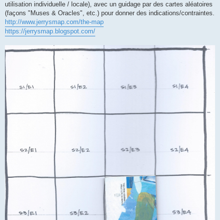
g
utilisation individuelle / locale), avec un guidage par des cartes aléatoires
e
(façons "Muses & Oracles", etc.) pour donner des indications/contraintes.
http://www.jerrysmap.com/the-map
https://jerrysmap.blogspot.com/