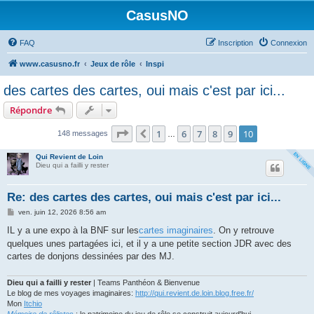
CasusNO
FAQ
Inscription
Connexion
www.casusno.fr
Jeux de rôle
Inspi
des cartes des cartes, oui mais c'est par ici...
Répondre
Page
10
sur
10
1
6
7
8
9
10
Précédent
148 messages
…
Qui Revient de Loin
Dieu qui a failli y rester
Re: des cartes des cartes, oui mais c'est par ici...
M
ven. juin 12, 2026 8:56 am
e
s
IL y a une expo à la BNF sur les
cartes imaginaires
. On y retrouve
s
quelques unes partagées ici, et il y a une petite section JDR avec des
a
g
cartes de donjons dessinées par des MJ.
e
Dieu qui a failli y rester
| Teams Panthéon & Bienvenue
Le blog de mes voyages imaginaires:
http://qui.revient.de.loin.blog.free.fr/
Mon
Itchio
Mémoire de rôlistes
: le patrimoine du jeu de rôle se construit aujourd'hui