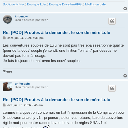
Boutique itch.io
//
Boutique Lulu
//
Boutique DrivethruRPG
//
M'offrir un café
kridenow
Dieu d'après le panthéon
Re: [POD] Proutes à la demande : le son de mère Lulu
M
sam. juil. 04, 2026 7:38 pm
e
s
Les couvertures souples de Lulu ne sont pas très épaisses/bonne qualité
s
(pour de la couv' souple j'entend), une finition "brillant" par dessus ne
a
g
devrait pas tenir à l'usage.
e
Je fais toujours du mat avec les couv' souples.
/Pierre
griffesapin
Dieu d'après le panthéon
Re: [POD] Proutes à la demande : le son de mère Lulu
M
dim. juil. 05, 2026 9:45 am
e
s
comme ma question concernait en fait l'impression de la Compilation pour
s
Shadowrun anarchy v1 , je pense , selon vos retours, faire du couverture
a
g
rigide mat pour rester raccord avec le livre de règles SRA v1 et
e