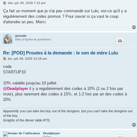
M
dim. juil. 05, 2026 7:10 pm
e
s
Ça fait un moment que je n'ai pas commandé sur Lulu, est-ce qu'il y a
s
régulièrement des codes promos ? Pour savoir si ça vaut le coup
a
g
d'attendre un peu. Merci.
e
pseudo
Dieu d'après le panthéon
Re: [POD] Proutes à la demande : le son de mère Lulu
M
lun. juil. 06, 2026 10:18 am
e
s
code
s
STARTUP10
a
g
e
10% valable jusqu'au 10 juillet.
@Deadplayer
il y a regulièrement des codes à 10% (1 ou 2 fois par
mois), plus rarement des codes à 15%, et 1-2 fois par an des codes à
20%
Apparently you can take the boy out of the dungeon, but you can't take the dungeon out
of the boy
(knights of the dinner table #73)
Deadplayer
Prêtre