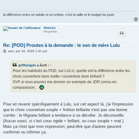
la différence entre un adulte et un enfant, c'est la taille et le budget du jouet
Khelren
Prophète
Re: [POD] Proutes à la demande : le son de mère Lulu
M
sam. juil. 04, 2026 1:41 pm
e
s
s
griffesapin
a écrit :
↑
a
g
Pour les habitués du POD, sur LULU, quelle est la différence entre les
e
choix couverture dure matte / couverture dure brillant ?
SVP si vous pouvez me donner un exemple de JDR connu en
comparaison...
Pour en revenir spécifiquement à Lulu, sur cet aspect là, j'ai l'impression
que le choix couverture souple + finition brillante n'est pas une bonne
combo : le filigrane brillant a tendance à se décoller. Je déconseille.
(Aucun souci, si c'est couv rigide + brillant, ou couv souple + mat.)
Mais ça n'est que mon impression, peut-être que d'autres peuvent
confirmer ou infirmer ça.