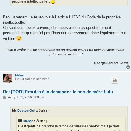
propriété intellectuelle...
Bah justement, je te renvois à l' article L122-5 du Code de la propriété
intellectuelle.
Ce sont des copies privées, destinées à mon usage strictement
personnel, et que je n'ai pas l'intention de revendre, donc légalement tout
va bien
"On n'arrête pas de jouer parce qu'on devient vieux ; on devient vieux parce
qu'on arrête de jouer."
George Bernard Shaw
Mahar
Dieu d'après le panthéon
Re: [POD] Proutes à la demande : le son de mère Lulu
M
ven. juil. 03, 2026 5:08 pm
e
s
s
DocteurQui
a écrit :
↑
a
g
e
Mahar
a écrit :
↑
C'est gentil de prendre le temps de faire des photos mais je dois