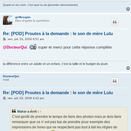
Quand on est mort, c'est pour la vie
(proverbe nécromancien)
.
griffesapin
Dieu d'après le panthéon
Re: [POD] Proutes à la demande : le son de mère Lulu
M
ven. juil. 03, 2026 8:51 am
e
s
@DocteurQui
super et merci pour cette réponse complète.
s
a
g
e
la différence entre un adulte et un enfant, c'est la taille et le budget du jouet
DocteurQui
Initié
Re: [POD] Proutes à la demande : le son de mère Lulu
M
ven. juil. 03, 2026 4:42 pm
e
s
s
Mahar
a écrit :
↑
a
g
C'est gentil de prendre le temps de faire des photos mais je dois faire
e
remarquer que ce n' est pas top de prendre pour exemple des
impressions de livres qui ne respectent pas tout à fait les règles de