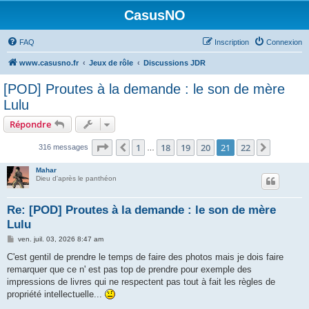
CasusNO
FAQ
Inscription
Connexion
www.casusno.fr
Jeux de rôle
Discussions JDR
[POD] Proutes à la demande : le son de mère
Lulu
Répondre
Page
21
sur
22
1
18
19
20
21
22
Précédent
Suivant
316 messages
…
Mahar
Dieu d'après le panthéon
Re: [POD] Proutes à la demande : le son de mère
Lulu
M
ven. juil. 03, 2026 8:47 am
e
s
C'est gentil de prendre le temps de faire des photos mais je dois faire
s
remarquer que ce n' est pas top de prendre pour exemple des
a
g
impressions de livres qui ne respectent pas tout à fait les règles de
e
propriété intellectuelle...