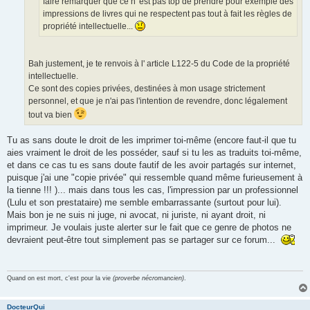
faire remarquer que ce n' est pas top de prendre pour exemple des
impressions de livres qui ne respectent pas tout à fait les règles de
propriété intellectuelle...
Bah justement, je te renvois à l' article L122-5 du Code de la propriété
intellectuelle.
Ce sont des copies privées, destinées à mon usage strictement
personnel, et que je n'ai pas l'intention de revendre, donc légalement
tout va bien
Tu as sans doute le droit de les imprimer toi-même (encore faut-il que tu
aies vraiment le droit de les posséder, sauf si tu les as traduits toi-même,
et dans ce cas tu es sans doute fautif de les avoir partagés sur internet,
puisque j'ai une "copie privée" qui ressemble quand même furieusement à
la tienne !!! )... mais dans tous les cas, l'impression par un professionnel
(Lulu et son prestataire) me semble embarrassante (surtout pour lui).
Mais bon je ne suis ni juge, ni avocat, ni juriste, ni ayant droit, ni
imprimeur. Je voulais juste alerter sur le fait que ce genre de photos ne
devraient peut-être tout simplement pas se partager sur ce forum...
Quand on est mort, c'est pour la vie
(proverbe nécromancien)
.
DocteurQui