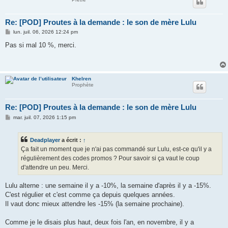
Re: [POD] Proutes à la demande : le son de mère Lulu
M
lun. juil. 06, 2026 12:24 pm
e
s
Pas si mal 10 %, merci.
s
a
g
e
Khelren
Prophète
Re: [POD] Proutes à la demande : le son de mère Lulu
M
mar. juil. 07, 2026 1:15 pm
e
s
s
Deadplayer
a écrit :
↑
a
g
Ça fait un moment que je n'ai pas commandé sur Lulu, est-ce qu'il y a
e
régulièrement des codes promos ? Pour savoir si ça vaut le coup
d'attendre un peu. Merci.
Lulu alterne : une semaine il y a -10%, la semaine d'après il y a -15%.
C'est régulier et c'est comme ça depuis quelques années.
Il vaut donc mieux attendre les -15% (la semaine prochaine).
Comme je le disais plus haut, deux fois l'an, en novembre, il y a