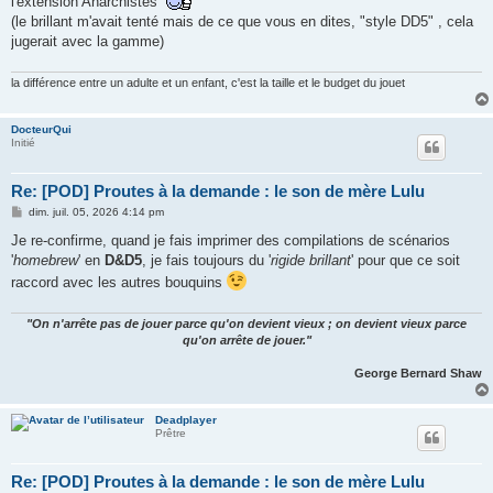
l'extension Anarchistes
(le brillant m'avait tenté mais de ce que vous en dites, "style DD5" , cela
jugerait avec la gamme)
la différence entre un adulte et un enfant, c'est la taille et le budget du jouet
DocteurQui
Initié
Re: [POD] Proutes à la demande : le son de mère Lulu
M
dim. juil. 05, 2026 4:14 pm
e
s
Je re-confirme, quand je fais imprimer des compilations de scénarios
s
'
homebrew
' en
D&D5
, je fais toujours du '
rigide brillant
' pour que ce soit
a
g
raccord avec les autres bouquins
e
"On n'arrête pas de jouer parce qu'on devient vieux ; on devient vieux parce
qu'on arrête de jouer."
George Bernard Shaw
Deadplayer
Prêtre
Re: [POD] Proutes à la demande : le son de mère Lulu