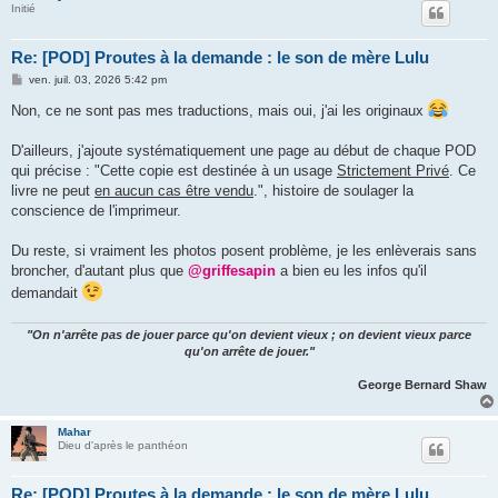
Initié
Re: [POD] Proutes à la demande : le son de mère Lulu
M
ven. juil. 03, 2026 5:42 pm
e
s
Non, ce ne sont pas mes traductions, mais oui, j'ai les originaux
s
a
g
D'ailleurs, j'ajoute systématiquement une page au début de chaque POD
e
qui précise : "Cette copie est destinée à un usage
Strictement Privé
. Ce
livre ne peut
en aucun cas être vendu
.", histoire de soulager la
conscience de l'imprimeur.
Du reste, si vraiment les photos posent problème, je les enlèverais sans
broncher, d'autant plus que
@griffesapin
a bien eu les infos qu'il
demandait
"On n'arrête pas de jouer parce qu'on devient vieux ; on devient vieux parce
qu'on arrête de jouer."
George Bernard Shaw
Mahar
Dieu d'après le panthéon
Re: [POD] Proutes à la demande : le son de mère Lulu