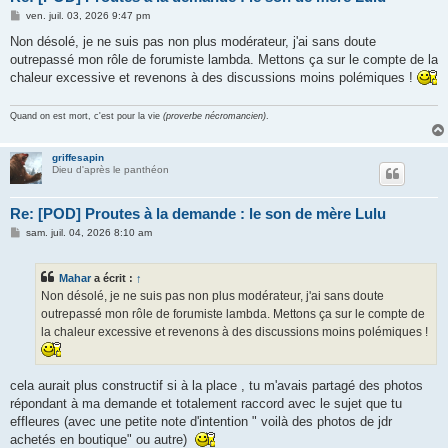
M
ven. juil. 03, 2026 9:47 pm
e
s
Non désolé, je ne suis pas non plus modérateur, j'ai sans doute
s
outrepassé mon rôle de forumiste lambda. Mettons ça sur le compte de la
a
g
chaleur excessive et revenons à des discussions moins polémiques !
e
Quand on est mort, c'est pour la vie
(proverbe nécromancien)
.
griffesapin
Dieu d'après le panthéon
Re: [POD] Proutes à la demande : le son de mère Lulu
M
sam. juil. 04, 2026 8:10 am
e
s
s
Mahar
a écrit :
↑
a
g
Non désolé, je ne suis pas non plus modérateur, j'ai sans doute
e
outrepassé mon rôle de forumiste lambda. Mettons ça sur le compte de
la chaleur excessive et revenons à des discussions moins polémiques !
cela aurait plus constructif si à la place , tu m'avais partagé des photos
répondant à ma demande et totalement raccord avec le sujet que tu
effleures (avec une petite note d'intention " voilà des photos de jdr
achetés en boutique" ou autre)