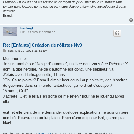
Proposer un jeu qui soit au service d’une façon de jouer spécifique et, surtout sans
tomber dans le piège de ne pas en permettre d’autre, néanmoins tout inféoder à cette
dernière.
Brand.
Harfang2
Dieu d'après le panthéon
Re: [Enfants] Création de rôlistes Nv0
M
sam. juin 13, 2026 11:51 am
e
s
Moi, moi, moi....
s
Je suis tombé sur "Neige d'automne", un livre dont vous être l'héroïne ^^,
a
g
dont la dite héroïne, neige d'automne est donc, une seigneur Kaï.
e
J'étais avec Harfnagounette, 11 ans.
"Oh! Ca te plairait? Papa il aimait beaucoup Loup solitaire, des histoires
de guerriers dans un monde fantastique, ça te dirait d'essayer?"
"Mmm..; Oui!"
J'achète ... et je ferais en sorte de me retenir pour ne le jouer qu'après
elle.
edit: et elle vient de me demander quelques explications. je suis un père
comblé. Pourvu que ça lui plaise. Papa d'une seigneur Kaï, ça me plait
bien!
Dernière modification par
Harfang2
le sam. juin 13, 2026 3:10 pm, modifié 1 fois.