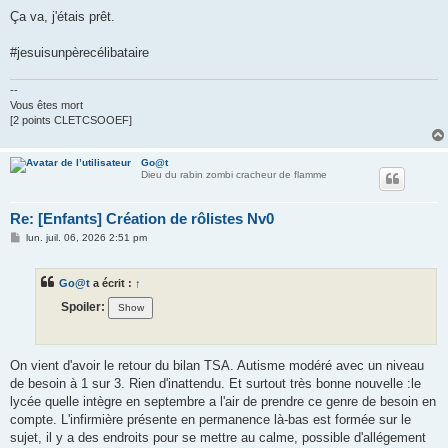
Ça va, j'étais prêt.
#jesuisunpèrecélibataire
--
Vous êtes mort
[2 points CLETCSOOEF]
Go@t
Dieu du rabin zombi cracheur de flamme
Re: [Enfants] Création de rôlistes Nv0
M
lun. juil. 06, 2026 2:51 pm
e
s
s
Go@t
a écrit :
↑
a
g
Spoiler:
e
On vient d'avoir le retour du bilan TSA. Autisme modéré avec un niveau
de besoin à 1 sur 3. Rien d'inattendu. Et surtout très bonne nouvelle :le
lycée quelle intègre en septembre a l'air de prendre ce genre de besoin en
compte. L'infirmière présente en permanence là-bas est formée sur le
sujet, il y a des endroits pour se mettre au calme, possible d'allégement