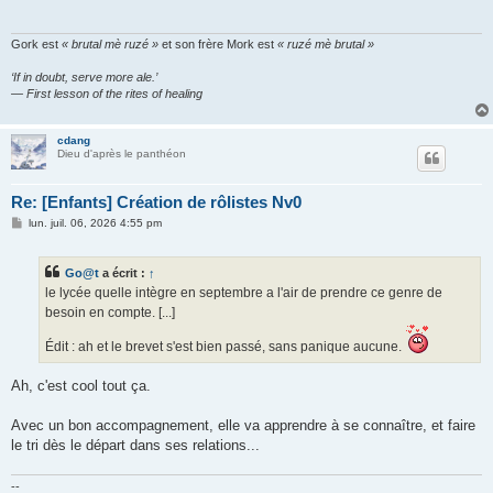
a
g
e
Gork est
« brutal mè ruzé »
et son frère Mork est
« ruzé mè brutal »
‘If in doubt, serve more ale.’
— First lesson of the rites of healing
cdang
Dieu d'après le panthéon
Re: [Enfants] Création de rôlistes Nv0
M
lun. juil. 06, 2026 4:55 pm
e
s
s
Go@t
a écrit :
↑
a
g
le lycée quelle intègre en septembre a l'air de prendre ce genre de
e
besoin en compte. [...]
Édit : ah et le brevet s'est bien passé, sans panique aucune.
Ah, c'est cool tout ça.
Avec un bon accompagnement, elle va apprendre à se connaître, et faire
le tri dès le départ dans ses relations...
--