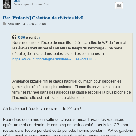
OSR
Dieu d'après le panthéon
Re: [Enfants] Création de rôlistes Nv0
M
sam. juin 13, 2026 3:02 pm
e
s
s
OSR
a écrit :
↑
a
g
Nous nous nous, l'école de mon fils a été incendiée le WE du 1er mai,
e
les élèves sont dispersés ailleurs le temps du nettoyage (une porte
détruite, de la suie dans toutes les parties communes...).
https://www.ici.fr/bretagne/finistere-2 ... re-2206885
...
Ambiance bizarre, fini le chaos habituel du matin pour déposer les
gamins, les récrés sont plus calmes... Et mon fiston va sans doute
terminer l'année dans des algecos (sa classe est celle la plus proche de
l'incendie, elle est inutilisable durablement).
Ah finalement l'école va rouvrir ... le 22 juin !
Pour deux semaines en salle de classe standard avant les vacances,
après un mois et demie de camping en petit comité : seuls les CP sont
restés dans l'école pendant cette période, hormis pendant TAP et garderie
où il y avait plus de monde, les repas étaient en mode pique-nique...