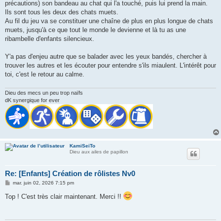
précautions) son bandeau au chat qui l'a touché, puis lui prend la main.
Ils sont tous les deux des chats muets.
Au fil du jeu va se constituer une chaîne de plus en plus longue de chats
muets, jusqu'à ce que tout le monde le devienne et là tu as une
ribambelle d'enfants silencieux.
Y'a pas d'enjeu autre que se balader avec les yeux bandés, chercher à
trouver les autres et les écouter pour entendre s'ils miaulent. L'intérêt pour
toi, c'est le retour au calme.
Dieu des mecs un peu trop naïfs
dK synergique for ever
KamiSeiTo
Dieu aux ailes de papillon
Re: [Enfants] Création de rôlistes Nv0
M
mar. juin 02, 2026 7:15 pm
e
s
Top ! C'est très clair maintenant. Merci !!
s
a
g
e