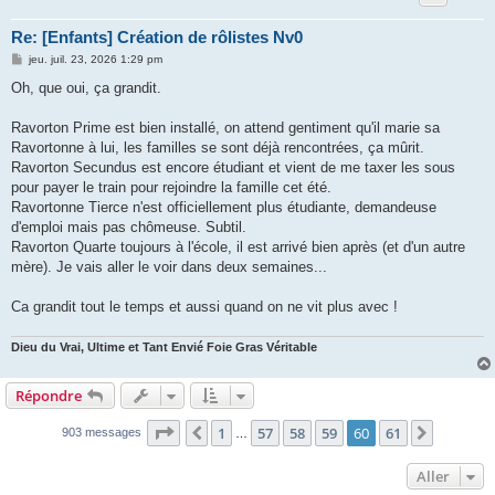
Re: [Enfants] Création de rôlistes Nv0
M
jeu. juil. 23, 2026 1:29 pm
e
s
Oh, que oui, ça grandit.
s
a
g
Ravorton Prime est bien installé, on attend gentiment qu'il marie sa
e
Ravortonne à lui, les familles se sont déjà rencontrées, ça mûrit.
Ravorton Secundus est encore étudiant et vient de me taxer les sous
pour payer le train pour rejoindre la famille cet été.
Ravortonne Tierce n'est officiellement plus étudiante, demandeuse
d'emploi mais pas chômeuse. Subtil.
Ravorton Quarte toujours à l'école, il est arrivé bien après (et d'un autre
mère). Je vais aller le voir dans deux semaines...
Ca grandit tout le temps et aussi quand on ne vit plus avec !
Dieu du Vrai, Ultime et Tant Envié Foie Gras Véritable
Répondre
Page
60
sur
61
1
57
58
59
60
61
Précédent
Suivant
903 messages
…
Aller