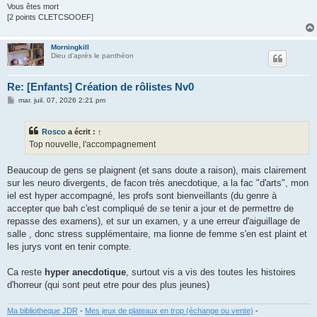
Vous êtes mort
[2 points CLETCSOOEF]
Morningkill
Dieu d'après le panthéon
Re: [Enfants] Création de rôlistes Nv0
M
mar. juil. 07, 2026 2:21 pm
e
s
s
Rosco
a écrit :
↑
a
g
Top nouvelle, l'accompagnement
e
Beaucoup de gens se plaignent (et sans doute a raison), mais clairement
sur les neuro divergents, de facon très anecdotique, a la fac "d'arts", mon
iel est hyper accompagné, les profs sont bienveillants (du genre à
accepter que bah c'est compliqué de se tenir a jour et de permettre de
repasse des examens), et sur un examen, y a une erreur d'aiguillage de
salle , donc stress supplémentaire, ma lionne de femme s'en est plaint et
les jurys vont en tenir compte.
Ca reste
hyper anecdotique
, surtout vis a vis des toutes les histoires
d'horreur (qui sont peut etre pour des plus jeunes)
Ma bibliotheque JDR
-
Mes jeux de plateaux en trop (échange ou vente)
-