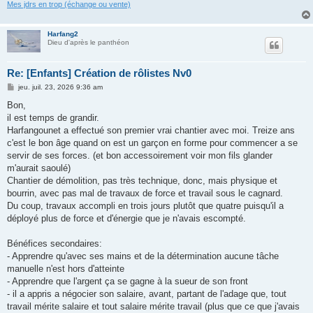
Mes jdrs en trop (échange ou vente)
Harfang2
Dieu d'après le panthéon
Re: [Enfants] Création de rôlistes Nv0
M
jeu. juil. 23, 2026 9:36 am
e
s
Bon,
s
il est temps de grandir.
a
g
Harfangounet a effectué son premier vrai chantier avec moi. Treize ans
e
c'est le bon âge quand on est un garçon en forme pour commencer a se
servir de ses forces. (et bon accessoirement voir mon fils glander
m'aurait saoulé)
Chantier de démolition, pas très technique, donc, mais physique et
bourrin, avec pas mal de travaux de force et travail sous le cagnard.
Du coup, travaux accompli en trois jours plutôt que quatre puisqu'il a
déployé plus de force et d'énergie que je n'avais escompté.
Bénéfices secondaires:
- Apprendre qu'avec ses mains et de la détermination aucune tâche
manuelle n'est hors d'atteinte
- Apprendre que l'argent ça se gagne à la sueur de son front
- il a appris a négocier son salaire, avant, partant de l'adage que, tout
travail mérite salaire et tout salaire mérite travail (plus que ce que j'avais