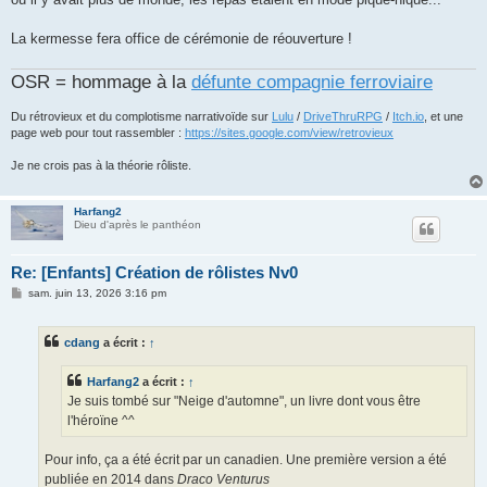
La kermesse fera office de cérémonie de réouverture !
OSR = hommage à la
défunte compagnie ferroviaire
Du rétrovieux et du complotisme narrativoïde sur
Lulu
/
DriveThruRPG
/
Itch.io
, et une
page web pour tout rassembler :
https://sites.google.com/view/retrovieux
Je ne crois pas à la théorie rôliste.
Harfang2
Dieu d'après le panthéon
Re: [Enfants] Création de rôlistes Nv0
M
sam. juin 13, 2026 3:16 pm
e
s
s
cdang
a écrit :
↑
a
g
e
Harfang2
a écrit :
↑
Je suis tombé sur "Neige d'automne", un livre dont vous être
l'héroïne ^^
Pour info, ça a été écrit par un canadien. Une première version a été
publiée en 2014 dans
Draco Venturus