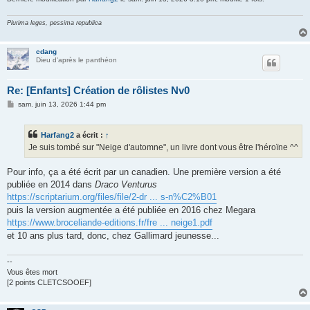
Plurima leges, pessima republica
cdang
Dieu d'après le panthéon
Re: [Enfants] Création de rôlistes Nv0
M
sam. juin 13, 2026 1:44 pm
e
s
s
Harfang2
a écrit :
↑
a
g
Je suis tombé sur "Neige d'automne", un livre dont vous être l'héroïne ^^
e
Pour info, ça a été écrit par un canadien. Une première version a été
publiée en 2014 dans
Draco Venturus
https://scriptarium.org/files/file/2-dr ... s-n%C2%B01
puis la version augmentée a été publiée en 2016 chez Megara
https://www.broceliande-editions.fr/fre ... neige1.pdf
et 10 ans plus tard, donc, chez Gallimard jeunesse...
--
Vous êtes mort
[2 points CLETCSOOEF]