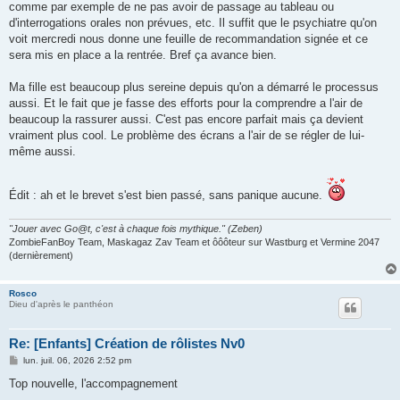
comme par exemple de ne pas avoir de passage au tableau ou
d'interrogations orales non prévues, etc. Il suffit que le psychiatre qu'on
voit mercredi nous donne une feuille de recommandation signée et ce
sera mis en place a la rentrée. Bref ça avance bien.
Ma fille est beaucoup plus sereine depuis qu'on a démarré le processus
aussi. Et le fait que je fasse des efforts pour la comprendre a l'air de
beaucoup la rassurer aussi. C'est pas encore parfait mais ça devient
vraiment plus cool. Le problème des écrans a l'air de se régler de lui-
même aussi.
Édit : ah et le brevet s'est bien passé, sans panique aucune.
"Jouer avec Go@t, c'est à chaque fois mythique." (Zeben)
ZombieFanBoy Team, Maskagaz Zav Team et ôôôteur sur Wastburg et Vermine 2047
(dernièrement)
Rosco
Dieu d'après le panthéon
Re: [Enfants] Création de rôlistes Nv0
M
lun. juil. 06, 2026 2:52 pm
e
s
Top nouvelle, l'accompagnement
s