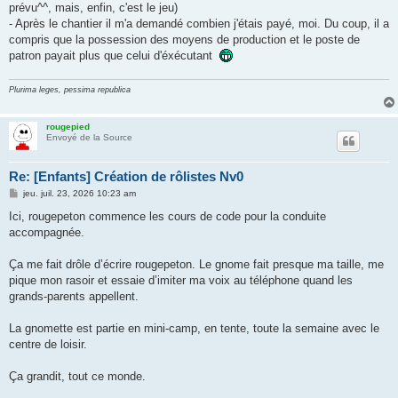
prévu^^, mais, enfin, c'est le jeu)
- Après le chantier il m'a demandé combien j'étais payé, moi. Du coup, il a
compris que la possession des moyens de production et le poste de
patron payait plus que celui d'éxécutant
Plurima leges, pessima republica
rougepied
Envoyé de la Source
Re: [Enfants] Création de rôlistes Nv0
M
jeu. juil. 23, 2026 10:23 am
e
s
Ici, rougepeton commence les cours de code pour la conduite
s
accompagnée.
a
g
e
Ça me fait drôle d’écrire rougepeton. Le gnome fait presque ma taille, me
pique mon rasoir et essaie d’imiter ma voix au téléphone quand les
grands-parents appellent.
La gnomette est partie en mini-camp, en tente, toute la semaine avec le
centre de loisir.
Ça grandit, tout ce monde.