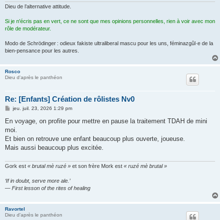
Dieu de l’alternative attitude.
Si je n'écris pas en vert, ce ne sont que mes opinions personnelles, rien à voir avec mon
rôle de modérateur.
Modo de Schrödinger : odieux fakiste ultraliberal mascu pour les uns, féminazgûl·e de la
bien-pensance pour les autres.
Rosco
Dieu d'après le panthéon
Re: [Enfants] Création de rôlistes Nv0
M
jeu. juil. 23, 2026 1:29 pm
e
s
En voyage, on profite pour mettre en pause la traitement TDAH de mini
s
moi.
a
g
Et bien on retrouve une enfant beaucoup plus ouverte, joueuse.
e
Mais aussi beaucoup plus excitée.
Gork est
« brutal mè ruzé »
et son frère Mork est
« ruzé mè brutal »
‘If in doubt, serve more ale.’
— First lesson of the rites of healing
Ravortel
Dieu d'après le panthéon