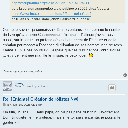
https://scriptarium.org/files/file/2-dr ... s-n%C2%B01
puis la version augmentée a été publiée en 2016 chez Megara
https://www.broceliande-editions.fr/fre ... neige1.pdf
et 10 ans plus tard, donc, chez Gallimard jeunesse...
Oui, je le savais, je connaissais Draco venturus, tout comme le nombre
de livre qu'avait crée Charbonneau "L'oiseau". D'ailleurs j'avias suivi,
aussi, sur le forum un profond désanchantement de l'écriture et de la
création par rapport à l'absence d'utilisation de ses nombreuses oeuvres.
Même s'il n' a pas poursuivi, j'espère que ces publications l'ont valorisé.
... et vivement que ma fille le finisse: je veux jouer.
Plurima leges, pessima republica
cdang
Dieu d'après le panthéon
Re: [Enfants] Création de rôlistes Nv0
M
lun. juin 15, 2026 9:31 pm
e
s
Ma fille, 15 ans : « Tiens papa, on n'a pas parlé d'un truc, l'avortement.
s
Bon, t'inquiète, je me protège, mais si je tombais enceinte, je pourrai le
a
g
garder ? »
e