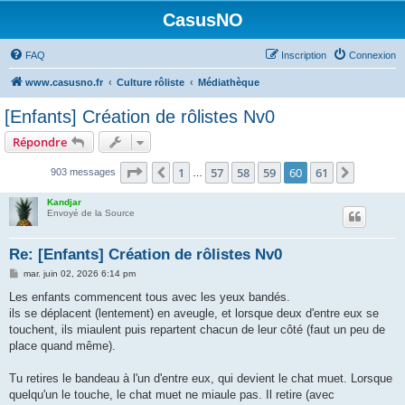
CasusNO
FAQ
Inscription
Connexion
www.casusno.fr
Culture rôliste
Médiathèque
[Enfants] Création de rôlistes Nv0
Répondre
Page
60
sur
61
1
57
58
59
60
61
Précédent
Suivant
903 messages
…
Kandjar
Envoyé de la Source
Re: [Enfants] Création de rôlistes Nv0
M
mar. juin 02, 2026 6:14 pm
e
s
Les enfants commencent tous avec les yeux bandés.
s
ils se déplacent (lentement) en aveugle, et lorsque deux d'entre eux se
a
g
touchent, ils miaulent puis repartent chacun de leur côté (faut un peu de
e
place quand même).
Tu retires le bandeau à l'un d'entre eux, qui devient le chat muet. Lorsque
quelqu'un le touche, le chat muet ne miaule pas. Il retire (avec