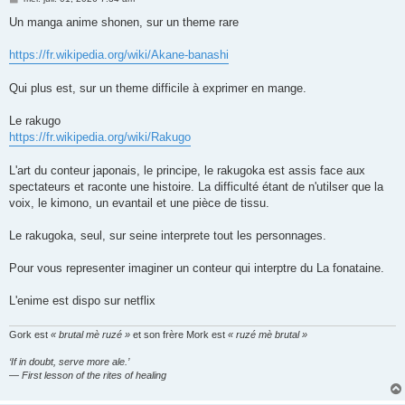
e
s
Un manga anime shonen, sur un theme rare
s
a
g
https://fr.wikipedia.org/wiki/Akane-banashi
e
Qui plus est, sur un theme difficile à exprimer en mange.
Le rakugo
https://fr.wikipedia.org/wiki/Rakugo
L'art du conteur japonais, le principe, le rakugoka est assis face aux
spectateurs et raconte une histoire. La difficulté étant de n'utilser que la
voix, le kimono, un evantail et une pièce de tissu.
Le rakugoka, seul, sur seine interprete tout les personnages.
Pour vous representer imaginer un conteur qui interptre du La fonataine.
L'enime est dispo sur netflix
Gork est
« brutal mè ruzé »
et son frère Mork est
« ruzé mè brutal »
‘If in doubt, serve more ale.’
— First lesson of the rites of healing