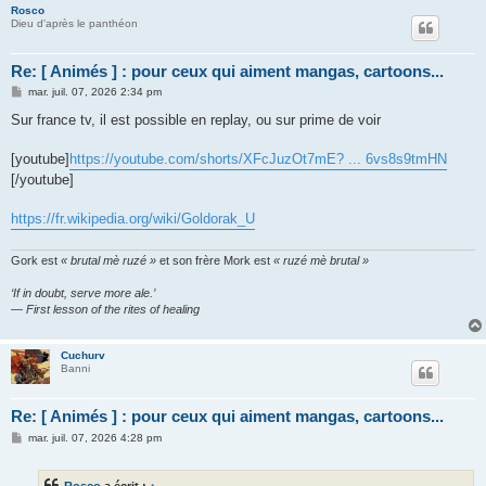
Rosco
Dieu d'après le panthéon
Re: [ Animés ] : pour ceux qui aiment mangas, cartoons...
M
mar. juil. 07, 2026 2:34 pm
e
s
Sur france tv, il est possible en replay, ou sur prime de voir
s
a
g
[youtube]
https://youtube.com/shorts/XFcJuzOt7mE? ... 6vs8s9tmHN
e
[/youtube]
https://fr.wikipedia.org/wiki/Goldorak_U
Gork est
« brutal mè ruzé »
et son frère Mork est
« ruzé mè brutal »
‘If in doubt, serve more ale.’
— First lesson of the rites of healing
Cuchurv
Banni
Re: [ Animés ] : pour ceux qui aiment mangas, cartoons...
M
mar. juil. 07, 2026 4:28 pm
e
s
s
Rosco
a écrit :
↑