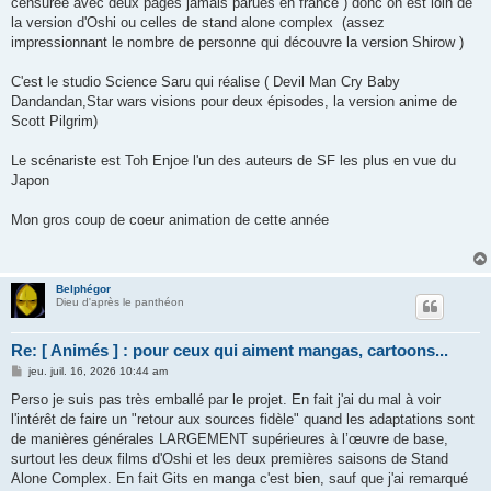
censurée avec deux pages jamais parues en france ) donc on est loin de
la version d'Oshi ou celles de stand alone complex (assez
impressionnant le nombre de personne qui découvre la version Shirow )
C'est le studio Science Saru qui réalise ( Devil Man Cry Baby
Dandandan,Star wars visions pour deux épisodes, la version anime de
Scott Pilgrim)
Le scénariste est Toh Enjoe l'un des auteurs de SF les plus en vue du
Japon
Mon gros coup de coeur animation de cette année
Belphégor
Dieu d'après le panthéon
Re: [ Animés ] : pour ceux qui aiment mangas, cartoons...
M
jeu. juil. 16, 2026 10:44 am
e
s
Perso je suis pas très emballé par le projet. En fait j'ai du mal à voir
s
l'intérêt de faire un "retour aux sources fidèle" quand les adaptations sont
a
g
de manières générales LARGEMENT supérieures à l’œuvre de base,
e
surtout les deux films d'Oshi et les deux premières saisons de Stand
Alone Complex. En fait Gits en manga c'est bien, sauf que j'ai remarqué