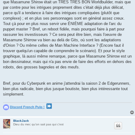
que Masamune Shirow était un TRES TRES BON Worldbuilder, mais que
par contre pour les intrigues proprement dites c'était déjà plus délicat,
parce qu'il a tendance à faire des intrigues compliquées (plutôt que
complexe) ; et en plus ses personnages sont en général assez creux.
Tout çà pour en plus nous servir une ÉNIÈME adaptation de l'arc du
puppet master ? Bref, un reboot fidèle, mais pourquoi faire à part pour
rassurer les investisseurs ? Ce sera peut être bien, mais l'oeuvre de
Masamune Shirrow va bien au delà de Gits, où sont les adaptations
d'Orion ? Ou même celles de Man Machine Interface ? (Encore faut il
trouver quelqu'un capable de comprendre le scénario). Et pour le style
graphique, là aussi même remarque, parce que Masamune Shirrow est un
bon dessinateur, mais qui n'a pas envie de faire des efforts en dehors des
robots, des grosses bagnoles et des meufs.
Bref, pour du Cyberpunk en anime j'attendrai la saiosn 2 de Edgerunners,
bien plus radicale, bien plus jusque boutiste, bien plus intéressante tout
simplement.
Discord French Pulp !
BlackJack
Dieu du mec qu'on sait pas qui c'est