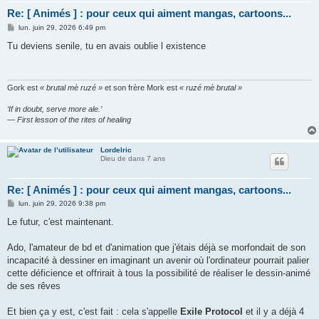
Re: [ Animés ] : pour ceux qui aiment mangas, cartoons...
M
lun. juin 29, 2026 6:49 pm
e
s
Tu deviens senile, tu en avais oublie l existence
s
a
g
e
Gork est
« brutal mè ruzé »
et son frère Mork est
« ruzé mè brutal »
‘If in doubt, serve more ale.’
— First lesson of the rites of healing
Lordelric
Dieu de dans 7 ans
Re: [ Animés ] : pour ceux qui aiment mangas, cartoons...
M
lun. juin 29, 2026 9:38 pm
e
s
Le futur, c'est maintenant.
s
a
g
Ado, l'amateur de bd et d'animation que j'étais déjà se morfondait de son
e
incapacité à dessiner en imaginant un avenir où l'ordinateur pourrait palier
cette déficience et offrirait à tous la possibilité de réaliser le dessin-animé
de ses rêves
Et bien ça y est, c'est fait : cela s'appelle
Exile Protocol
et il y a déjà 4