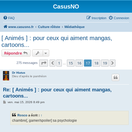
CasusNO
FAQ
Inscription
Connexion
www.casusno.fr
Culture rôliste
Médiathèque
[ Animés ] : pour ceux qui aiment mangas,
cartoons...
Répondre
Page
17
sur
19
1
15
16
17
18
19
Précédent
Suivant
275 messages
…
Dr Hiatus
Dieu d'après le panthéon
Re: [ Animés ] : pour ceux qui aiment mangas,
cartoons...
M
ven. mai 15, 2026 8:49 pm
e
s
s
Rosco
a écrit :
↑
a
g
chambre[, gamer/spoiler] sa psychologie
e