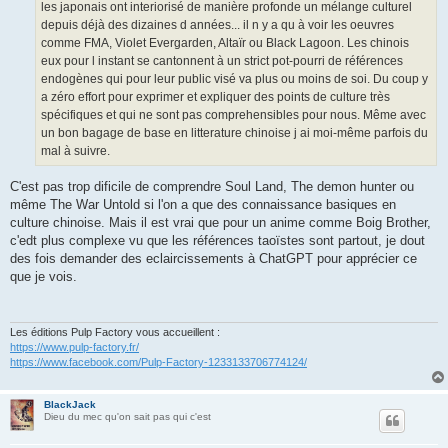
les japonais ont interiorisé de manière profonde un mélange culturel
depuis déjà des dizaines d années... il n y a qu à voir les oeuvres
comme FMA, Violet Evergarden, Altaïr ou Black Lagoon. Les chinois
eux pour l instant se cantonnent à un strict pot-pourri de références
endogènes qui pour leur public visé va plus ou moins de soi. Du coup y
a zéro effort pour exprimer et expliquer des points de culture très
spécifiques et qui ne sont pas comprehensibles pour nous. Même avec
un bon bagage de base en litterature chinoise j ai moi-même parfois du
mal à suivre.
C'est pas trop dificile de comprendre Soul Land, The demon hunter ou
même The War Untold si l'on a que des connaissance basiques en
culture chinoise. Mais il est vrai que pour un anime comme Boig Brother,
c'edt plus complexe vu que les références taoïstes sont partout, je dout
des fois demander des eclaircissements à ChatGPT pour apprécier ce
que je vois.
Les éditions Pulp Factory vous accueillent :
https://www.pulp-factory.fr/
https://www.facebook.com/Pulp-Factory-1233133706774124/
BlackJack
Dieu du mec qu'on sait pas qui c'est