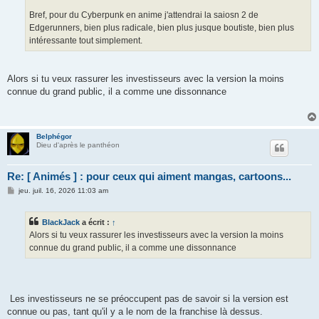
Bref, pour du Cyberpunk en anime j'attendrai la saiosn 2 de
Edgerunners, bien plus radicale, bien plus jusque boutiste, bien plus
intéressante tout simplement.
Alors si tu veux rassurer les investisseurs avec la version la moins
connue du grand public, il a comme une dissonnance
Belphégor
Dieu d'après le panthéon
Re: [ Animés ] : pour ceux qui aiment mangas, cartoons...
M
jeu. juil. 16, 2026 11:03 am
e
s
s
BlackJack
a écrit :
↑
a
g
Alors si tu veux rassurer les investisseurs avec la version la moins
e
connue du grand public, il a comme une dissonnance
Les investisseurs ne se préoccupent pas de savoir si la version est
connue ou pas, tant qu'il y a le nom de la franchise là dessus.