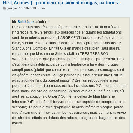
Re: [ Animés ] : pour ceux qui aiment mangas, cartoons...
M
jeu. juil. 16, 2026 10:58 am
e
s
s
Belphégor
a écrit :
↑
a
g
Perso je suis pas très emballé par le projet. En fait j'ai du mal à voir
e
l'intérêt de faire un "retour aux sources fidèle" quand les adaptations
sont de manières générales LARGEMENT supérieures à l’œuvre de
base, surtout les deux films d'Oshi et les deux premières saisons de
Stand Alone Complex. En fait Gits en manga c'est bien, sauf que j'ai
remarqué que Masamune Shirow était un TRES TRES BON
Worldbuilder, mais que par contre pour les intrigues proprement dites
c'était déjà plus délicat, parce qu'il a tendance à faire des intrigues
compliquées (plutôt que complexe) ; et en plus ses personnages sont
en général assez creux. Tout çà pour en plus nous servir une ÉNIÈME
adaptation de l'arc du puppet master ? Bref, un reboot fidèle, mais
pourquoi faire à part pour rassurer les investisseurs ? Ce sera peut être
bien, mais l'oeuvre de Masamune Shirrow va bien au delà de Gits, où
sont les adaptations d'Orion ? Ou même celles de Man Machine
Interface ? (Encore faut il trouver quelqu'un capable de comprendre le
scénario). Et pour le style graphique, là aussi même remarque, parce
que Masamune Shirrow est un bon dessinateur, mais qui n'a pas envie
de faire des efforts en dehors des robots, des grosses bagnoles et des
meufs.