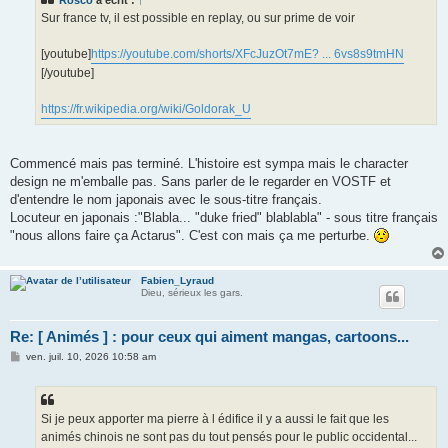
a
g
Sur france tv, il est possible en replay, ou sur prime de voir
e
[youtube]
https://youtube.com/shorts/XFcJuzOt7mE? ... 6vs8s9tmHN
[/youtube]
https://fr.wikipedia.org/wiki/Goldorak_U
Commencé mais pas terminé. L'histoire est sympa mais le character
design ne m'emballe pas. Sans parler de le regarder en VOSTF et
d'entendre le nom japonais avec le sous-titre français.
Locuteur en japonais :"Blabla... "duke fried" blablabla" - sous titre français
"nous allons faire ça Actarus". C'est con mais ça me perturbe.
Fabien_Lyraud
Dieu, sérieux les gars.
Re: [ Animés ] : pour ceux qui aiment mangas, cartoons...
M
ven. juil. 10, 2026 10:58 am
e
s
s
a
g
Si je peux apporter ma pierre à l édifice il y a aussi le fait que les
e
animés chinois ne sont pas du tout pensés pour le public occidental...