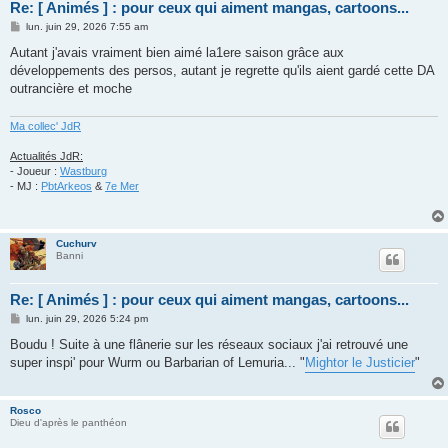
Re: [ Animés ] : pour ceux qui aiment mangas, cartoons...
M
lun. juin 29, 2026 7:55 am
e
s
Autant j'avais vraiment bien aimé la1ere saison grâce aux
s
développements des persos, autant je regrette qu'ils aient gardé cette DA
a
g
outrancière et moche
e
Ma collec' JdR
Actualités JdR:
- Joueur :
Wastburg
- MJ :
PbtArkeos
&
7e Mer
Cuchurv
Banni
Re: [ Animés ] : pour ceux qui aiment mangas, cartoons...
M
lun. juin 29, 2026 5:24 pm
e
s
Boudu ! Suite à une flânerie sur les réseaux sociaux j'ai retrouvé une
s
super inspi' pour Wurm ou Barbarian of Lemuria... "
Mightor le Justicier
"
a
g
e
Rosco
Dieu d'après le panthéon