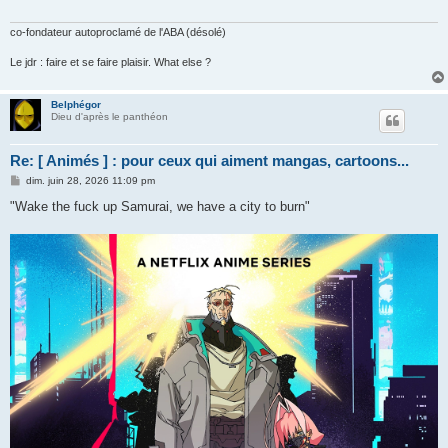
co-fondateur autoproclamé de l'ABA (désolé)
Le jdr : faire et se faire plaisir. What else ?
Belphégor
Dieu d'après le panthéon
Re: [ Animés ] : pour ceux qui aiment mangas, cartoons...
M
dim. juin 28, 2026 11:09 pm
e
s
"Wake the fuck up Samurai, we have a city to burn"
s
a
g
e