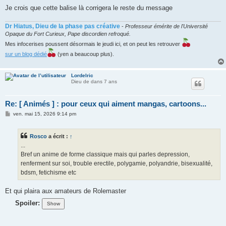
Je crois que cette balise là corrigera le reste du message
Dr Hiatus, Dieu de la phase pas créative
-
Professeur émérite de l'Université
Opaque du Fort Curieux, Pape discordien refroqué.
Mes infocerises poussent désormais le jeudi ici, et on peut les retrouver
sur un blog dédié
(yen a beaucoup plus).
Lordelric
Dieu de dans 7 ans
Re: [ Animés ] : pour ceux qui aiment mangas, cartoons...
M
ven. mai 15, 2026 9:14 pm
e
s
s
Rosco
a écrit :
↑
a
g
...
e
Bref un anime de forme classique mais qui parles depression,
renferment sur soi, trouble erectile, polygamie, polyandrie, bisexualité,
bdsm, fetichisme etc
Et qui plaira aux amateurs de Rolemaster
Spoiler: