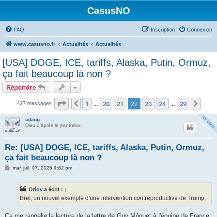
CasusNO
FAQ
Inscription
Connexion
www.casusno.fr
Actualités
Actualités
[USA] DOGE, ICE, tariffs, Alaska, Putin, Ormuz,
ça fait beaucoup là non ?
Répondre
Page
22
sur
29
1
20
21
22
23
24
29
Précédent
Suiv
427 messages
…
…
cdang
Dieu d'après le panthéon
Re: [USA] DOGE, ICE, tariffs, Alaska, Putin, Ormuz,
ça fait beaucoup là non ?
M
mar. juil. 07, 2026 4:02 pm
e
s
s
Orlov
a écrit :
↑
a
g
Bref, un nouvel exemple d'une intervention contreproductive de Trump.
e
Ça me rappelle la lecture de la lettre de Guy Môquet à l'équipe de France