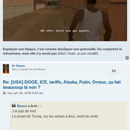
Expliquer une blague, c'est comme disséquer une grenouille. On comprend le
mécanisme, mais elle n'y survit pas
(Mark Twain, un peu modifié
)
Dr Hiatus
Dieu d'après le panthéon
Re: [USA] DOGE, ICE, tariffs, Alaska, Putin, Ormuz, ça fait
beaucoup là non ?
M
mer. juil. 08, 2026 9:05 am
e
s
s
Rosco
a écrit :
↑
a
g
J ai pas de mot.
e
Le projet de Trump, sur les armes à feux, vient de sortir.