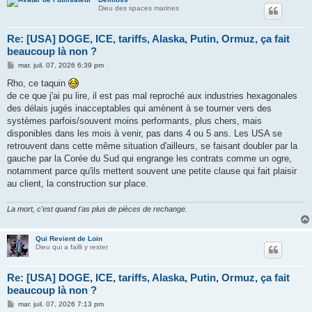
Dieu des spaces marines
Re: [USA] DOGE, ICE, tariffs, Alaska, Putin, Ormuz, ça fait
beaucoup là non ?
M
mar. juil. 07, 2026 6:39 pm
e
s
Rho, ce taquin
s
de ce que j'ai pu lire, il est pas mal reproché aux industries hexagonales
a
g
des délais jugés inacceptables qui amènent à se tourner vers des
e
systèmes parfois/souvent moins performants, plus chers, mais
disponibles dans les mois à venir, pas dans 4 ou 5 ans. Les USA se
retrouvent dans cette même situation d'ailleurs, se faisant doubler par la
gauche par la Corée du Sud qui engrange les contrats comme un ogre,
notamment parce qu'ils mettent souvent une petite clause qui fait plaisir
au client, la construction sur place.
La mort, c'est quand t'as plus de pièces de rechange.
Qui Revient de Loin
Dieu qui a failli y rester
Re: [USA] DOGE, ICE, tariffs, Alaska, Putin, Ormuz, ça fait
beaucoup là non ?
M
mar. juil. 07, 2026 7:13 pm
e