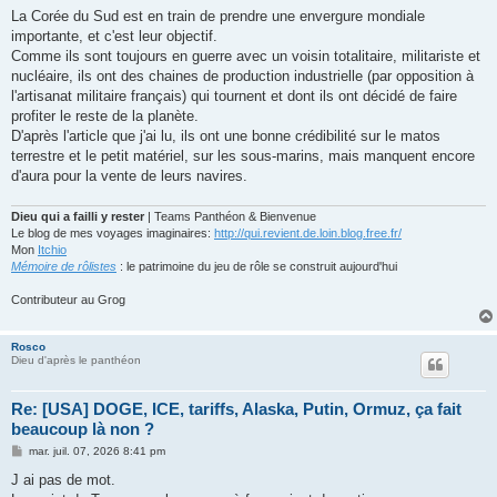
s
La Corée du Sud est en train de prendre une envergure mondiale
s
importante, et c'est leur objectif.
a
g
Comme ils sont toujours en guerre avec un voisin totalitaire, militariste et
e
nucléaire, ils ont des chaines de production industrielle (par opposition à
l'artisanat militaire français) qui tournent et dont ils ont décidé de faire
profiter le reste de la planète.
D'après l'article que j'ai lu, ils ont une bonne crédibilité sur le matos
terrestre et le petit matériel, sur les sous-marins, mais manquent encore
d'aura pour la vente de leurs navires.
Dieu qui a failli y rester
| Teams Panthéon & Bienvenue
Le blog de mes voyages imaginaires:
http://qui.revient.de.loin.blog.free.fr/
Mon
Itchio
Mémoire de rôlistes
: le patrimoine du jeu de rôle se construit aujourd'hui
Contributeur au Grog
Rosco
Dieu d'après le panthéon
Re: [USA] DOGE, ICE, tariffs, Alaska, Putin, Ormuz, ça fait
beaucoup là non ?
M
mar. juil. 07, 2026 8:41 pm
e
s
J ai pas de mot.
s