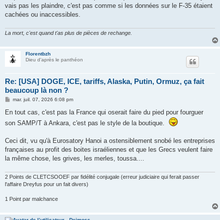
vais pas les plaindre, c'est pas comme si les données sur le F-35 étaient
cachées ou inaccessibles.
La mort, c'est quand t'as plus de pièces de rechange.
Florentbzh
Dieu d'après le panthéon
Re: [USA] DOGE, ICE, tariffs, Alaska, Putin, Ormuz, ça fait
beaucoup là non ?
M
mar. juil. 07, 2026 6:08 pm
e
s
En tout cas, c'est pas la France qui oserait faire du pied pour fourguer
s
son SAMP/T à Ankara, c'est pas le style de la boutique.
a
g
e
Ceci dit, vu qu'à Eurosatory Hanoi a ostensiblement snobé les entreprises
françaises au profit des boites israéliennes et que les Grecs veulent faire
la même chose, les grives, les merles, toussa....
2 Points de CLETCSOOEF par fidélité conjugale (erreur judiciaire qui ferait passer
l'affaire Dreyfus pour un fait divers)
1 Point par malchance
Deimoss