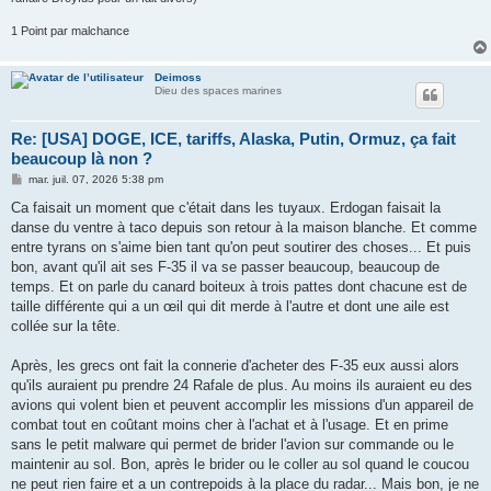
1 Point par malchance
Deimoss
Dieu des spaces marines
Re: [USA] DOGE, ICE, tariffs, Alaska, Putin, Ormuz, ça fait
beaucoup là non ?
M
mar. juil. 07, 2026 5:38 pm
e
s
Ca faisait un moment que c'était dans les tuyaux. Erdogan faisait la
s
danse du ventre à taco depuis son retour à la maison blanche. Et comme
a
g
entre tyrans on s'aime bien tant qu'on peut soutirer des choses... Et puis
e
bon, avant qu'il ait ses F-35 il va se passer beaucoup, beaucoup de
temps. Et on parle du canard boiteux à trois pattes dont chacune est de
taille différente qui a un œil qui dit merde à l'autre et dont une aile est
collée sur la tête.
Après, les grecs ont fait la connerie d'acheter des F-35 eux aussi alors
qu'ils auraient pu prendre 24 Rafale de plus. Au moins ils auraient eu des
avions qui volent bien et peuvent accomplir les missions d'un appareil de
combat tout en coûtant moins cher à l'achat et à l'usage. Et en prime
sans le petit malware qui permet de brider l'avion sur commande ou le
maintenir au sol. Bon, après le brider ou le coller au sol quand le coucou
ne peut rien faire et a un contrepoids à la place du radar... Mais bon, je ne