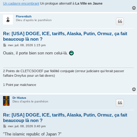
Un cadavre encombrant
Un prologue alternatif à
La Ville en Jaune
Florentbzh
Dieu d'après le panthéon
Re: [USA] DOGE, ICE, tariffs, Alaska, Putin, Ormuz, ça fait
beaucoup là non ?
M
mer. juil. 08, 2026 1:15 pm
e
s
Ouais, il porte bien son nom celui-là.
s
a
g
e
2 Points de CLETCSOOEF par fidélité conjugale (erreur judiciaire qui ferait passer
l'affaire Dreyfus pour un fait divers)
1 Point par malchance
Dr Hiatus
Dieu d'après le panthéon
Re: [USA] DOGE, ICE, tariffs, Alaska, Putin, Ormuz, ça fait
beaucoup là non ?
M
mer. juil. 08, 2026 3:40 pm
e
s
"The islamic republic of Japan ?"
s