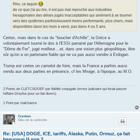
g
Rho, ce taquin
e
de ce que j'ai pu lire, il est pas mal reproché aux industries
hexagonales des délais jugés inacceptables qui amènent à se tourner
vers des systèmes parfois/souvent moins performants, plus chers, mais
disponibles dans les mois à venir, pas dans 4 ou 5 ans.
Certes, mais dans le cas du "bouclier d'Achille", la Grèce a
volontairement tourné le dos à l'ESSI parrainé par l'Allemagne pour le
"Dôme de Fer", jugé meilleur....et, dans une vision plus géopolitique, être
sûr qu'on a un partenaire fiable qui ne va pas aussi vendre à Erdogan.
Trump est certes un camelot de foire, mais la France a parfois aussi
vendu aux deux parties en présence, cf les Mirage, à l'époque, au M.O.
2 Points de CLETCSOOEF par fidélité conjugale (erreur judiciaire qui ferait passer
l'affaire Dreyfus pour un fait divers)
1 Point par malchance
Cryoban
Dieu de la carbonite
Re: [USA] DOGE, ICE, tariffs, Alaska, Putin, Ormuz, ça fait
beaucoup là non ?