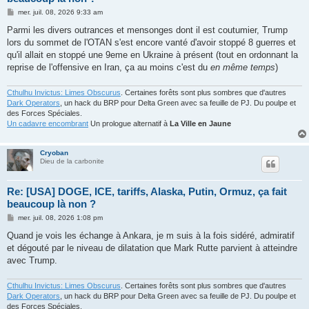
M
mer. juil. 08, 2026 9:33 am
e
s
Parmi les divers outrances et mensonges dont il est coutumier, Trump
s
lors du sommet de l'OTAN s'est encore vanté d'avoir stoppé 8 guerres et
a
g
qu'il allait en stoppé une 9eme en Ukraine à présent (tout en ordonnant la
e
reprise de l'offensive en Iran, ça au moins c'est du
en même temps
)
Cthulhu Invictus: Limes Obscurus
. Certaines forêts sont plus sombres que d'autres
Dark Operators
, un hack du BRP pour Delta Green avec sa feuille de PJ. Du poulpe et
des Forces Spéciales.
Un cadavre encombrant
Un prologue alternatif à
La Ville en Jaune
Cryoban
Dieu de la carbonite
Re: [USA] DOGE, ICE, tariffs, Alaska, Putin, Ormuz, ça fait
beaucoup là non ?
M
mer. juil. 08, 2026 1:08 pm
e
s
Quand je vois les échange à Ankara, je m suis à la fois sidéré, admiratif
s
et dégouté par le niveau de dilatation que Mark Rutte parvient à atteindre
a
g
avec Trump.
e
Cthulhu Invictus: Limes Obscurus
. Certaines forêts sont plus sombres que d'autres
Dark Operators
, un hack du BRP pour Delta Green avec sa feuille de PJ. Du poulpe et
des Forces Spéciales.