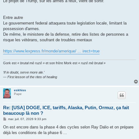
Le projet de Trump, sur les armes à feux, vient de sortir.
a
g
e
Entre autre
Le gouvernement federal attaquera toute legislation locale, limitant la
possession d'armes.
De même, le ministere de la defense, retire des listes de personnes a
risque les vétérans, soufrant de troubles mentaux
https://www.lexpress.fr/monde/amerique/ ... irect=true
Gork est
« brutal mè ruzé »
et son frère Mork est
« ruzé mè brutal »
‘If in doubt, serve more ale.’
— First lesson of the rites of healing
eskhiss
Pape
Re: [USA] DOGE, ICE, tariffs, Alaska, Putin, Ormuz, ça fait
beaucoup là non ?
M
mar. juil. 07, 2026 9:33 pm
e
s
On est encore dans la phase 4 des cycles selon Ray Dalio et on prépare
s
déjà les conditions de la phase 6 ...
a
g