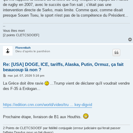
de rugby en 2007, avec le succès que l'on sait ; c'était pas une
intervention directe de Sarko, mais limite. Comme quoi, comme disait
presque Souen Tseu, le sport n'est pas de la compétence du Président...
--
Vous êtes mort
[2 points CLETCSOOEF]
Florentbzh
Dieu d'après le panthéon
Re: [USA] DOGE, ICE, tariffs, Alaska, Putin, Ormuz, ça fait
beaucoup là non ?
M
mar. juil. 07, 2026 5:16 pm
e
s
La Grèce doit être ravie
...Trump vient de déclarer qu'il voudrait vendre
s
des F-35 à Erdogan...
a
g
e
https://edition.cnn.com/world/video/tru ... key-digvid
Prochaine étape, livraison de B1 aux Houthis.
2 Points de CLETCSOOEF par fidélité conjugale (erreur judiciaire qui ferait passer
l'affaire Dreyfus pour un fait divers)