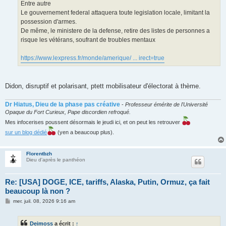
Entre autre
Le gouvernement federal attaquera toute legislation locale, limitant la
possession d'armes.
De même, le ministere de la defense, retire des listes de personnes a
risque les vétérans, soufrant de troubles mentaux
https://www.lexpress.fr/monde/amerique/ ... irect=true
Didon, disruptif et polarisant, ptett mobilisateur d'électorat à thème.
Dr Hiatus, Dieu de la phase pas créative
-
Professeur émérite de l'Université
Opaque du Fort Curieux, Pape discordien refroqué.
Mes infocerises poussent désormais le jeudi ici, et on peut les retrouver
sur un blog dédié
(yen a beaucoup plus).
Florentbzh
Dieu d'après le panthéon
Re: [USA] DOGE, ICE, tariffs, Alaska, Putin, Ormuz, ça fait
beaucoup là non ?
M
mer. juil. 08, 2026 9:16 am
e
s
s
Deimoss
a écrit :
↑
a