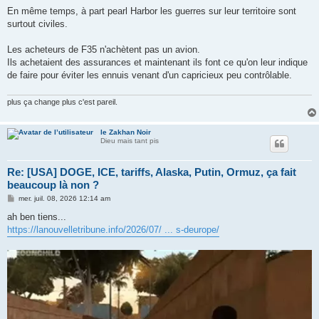
e
En même temps, à part pearl Harbor les guerres sur leur territoire sont
surtout civiles.
Les acheteurs de F35 n'achètent pas un avion.
Ils achetaient des assurances et maintenant ils font ce qu'on leur indique
de faire pour éviter les ennuis venant d'un capricieux peu contrôlable.
plus ça change plus c'est pareil.
le Zakhan Noir
Dieu mais tant pis
Re: [USA] DOGE, ICE, tariffs, Alaska, Putin, Ormuz, ça fait
beaucoup là non ?
M
mer. juil. 08, 2026 12:14 am
e
s
ah ben tiens...
s
https://lanouvelletribune.info/2026/07/ ... s-deurope/
a
g
e