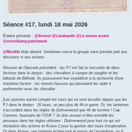
Séance #17, lundi 18 mai 2026
Étaient présents :
@Arnoul
@Landvaettr
@Le moine errant
@orion&amp;patchwork
@Munkki
était absent, Gertwinne suivra le groupe sans prendre part aux
décisions ni aux actions.
Résumé de l'épisode précédent : les PJ ont fait la rencontre de deux
factions dans le donjon : des chevaliers à casque de sanglier et les
bâtards de Bélinda. Ils poursuivent leur expédition à la recherche d'une
troisième faction : les nonnes-faucons qui pourraient les aider à
parlementer avec les chevalier.
[Les puristes auront compté les tours qui se sont écoulés depuis que les
PJ dans le donjon : 26 tours, un peu plus de 4h
in game
. Or, les lanternes
n’accordent dans les règles de
Dolmenwood
que 4h de lumière ! Cap
Caverne, faussaire de l’OSR ? Je dois avouer m’être emmêlé les
pinceaux dans les règles utilisées :
Dolmenwood
pour tout ce qui est
résolution des actions et
Knave 2
pour la gestion des tours d’exploration.
Or dans
Knave
, une lanterne éclaire tout le temps de l’expédition, ou 8