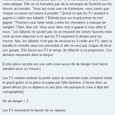
cette attaque. Elle ne se formalise pas de la remarque de Dunklob sur les
trésors accumulés. "Vous qui vivez une vie d'aventure, vous savez que
chaque occasion est bonne à prendre." Qu'est-ce que les PJ auraient à
gagner à s'allier aux bâtards ? Belinda joue sur la polysémie du mot
gagner. "Pourriez-vous lutter seuls contre les chevaliers à masque de
sanglier ? Non, bien sûr. Vous avez donc tout à gagner à vous allier à
nous." Les bâtards ne savent pas où se trouvent les sœurs faucons mais
n'ont aucune objection à ce que les PJ explorent le donjon pour les
trouver. Non, les bâtards n'ont pas de ressources à céder aux PJ, dans la
bataille le moindre atout est primordial et elle ne veut pas risquer de léser
son groupe. Elle laisse aux PJ le temps de réfléchir à sa proposition. Ces
derniers retournent dans le donjon.
[Cette pièce secrète est une
safe zone
aucun dé de danger n'est lancé
pendant qu'on s'y trouve.]
Les PJ veulent explorer la partie ouest du souterrain mais comptent éviter
le grand golem et la pièce occupée par l'elfe fantôme. Il feront donc un
grand détour [on se déplace un peu plus vite puisque la zone a déjà été
cartographiée].
Dé de danger = 2
Les PJ ressentent le besoin de se reposer.