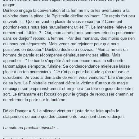
grogne.
Dunklob engage la conversation et la femme invite les aventuriers à la
rejoindre dans la pièce ; le Pipistrelle décline poliment. "Je reçois fort peu
de visite ici. Que me vaut le plaisir de vous rencontrer ? Comment
pourrions-nous nous être mutuellement utiles ?". Le menestrel relève ce
dernier mot. "Utiles ? - Oui, mon aimé et moi sommes retenus prisonniers
dans ce donjon" répond la femme. "Par des manants, des moins que rien
qui nous ont séquestrés. Mais venez me rejoindre pour que nous
puissions en discuter." Dunklob décline à nouveau. "Mon aimé est un
homme de parole et récompense généreusement ses alliés. Mais
approchez..." Le barde s'apprête à refuser encore mais la silhouette
fantomatique s'emporte, fulmine. Sa condescendance mielleuse laisse
place à un ton acrimonieux. "Je n'ai pas pour habitude qu'on refuse ce
qu'ordonne. Je vous ai demandé de venir, vous viendrez." Elle s'empare
de sa lyre. Le Pipistrelle craignant d'être la victime d'un tour de magie
empoigne son propre instrument et en joue à tue-tête en guise de contre-
sort. Le tintamarre est l'occasion pour le groupe de rebrousser chemin et
de refermer la porte sur le fantôme.
Dé de Danger = 5. Le silence vient tout juste de se faire après le
claquement de porte que des aboiements résonnent dans le donjon.
La suite au prochain épisode...