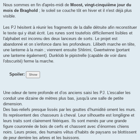
Nous sommes en fin d'après-midi de
Moost, vingt-cinquième jour du
mois de Braghold
; le soleil se couche tôt en hiver et il n'est déjà plus
visible.
Les PJ hésitent à réunir les fragments de la dalle détruite afin reconstituer
le texte qui y était écrit. Les runes sont toutefois difficilement lisibles et
l'alphabet est inconnu des deux lanceurs de sorts. Le projet est
abandonné et on s'enfonce dans les profondeurs. Lilibeth marche en tête,
une lanterne à la main ; viennent ensuite Shlirimi, Gwertwinne (portant
une lanterne également). Dunklob le pipistrelle (capable de voir dans
l'obscurité) ferme la marche.
Spoiler:
Une odeur de terre profonde et d’os anciens saisi les PJ. L'escalier les
conduit une dizaine de mètres plus bas, jusqu'à une salle de petite
dimension.
Des bas-reliefs presque lissés par les gouttes d’humidité ornent les murs.
Ils représentent des chasseurs à cheval. Leur silhouette est longiligne et
leurs traits sont clairement féériques. Ils sont menés par une grande
figure couronnée de bois de cerfs et chassent avec d’énormes chiens
noirs. Leurs proies, des humains vêtus d’habits de paysans se blottissent
de peur derrière les arbres et les buissons.