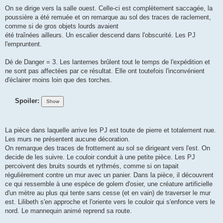
On se dirige vers la salle ouest. Celle-ci est complètement saccagée, la
poussière a été remuée et on remarque au sol des traces de raclement,
comme si de gros objets lourds avaient
été traînées ailleurs. Un escalier descend dans l'obscurité. Les PJ
l'empruntent.
Dé de Danger = 3. Les lanternes brûlent tout le temps de l'expédition et
ne sont pas affectées par ce résultat. Elle ont toutefois l'inconvénient
d'éclairer moins loin que des torches.
Spoiler:
La pièce dans laquelle arrive les PJ est toute de pierre et totalement nue.
Les murs ne présentent aucune décoration.
On remarque des traces de frottement au sol se dirigeant vers l'est. On
decide de les suivre. Le couloir conduit à une petite pièce. Les PJ
percoivent des bruits sourds et rythmés, comme si on tapait
régulièrement contre un mur avec un panier. Dans la pièce, il découvrent
ce qui ressemble à une espèce de golem d'osier, une créature artificielle
d'un mètre au plus qui tente sans cesse (et en vain) de traverser le mur
est. Lilibeth s'en approche et l'oriente vers le couloir qui s'enfonce vers le
nord. Le mannequin animé reprend sa route.