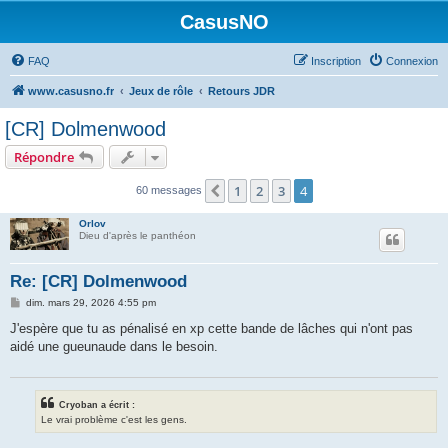
CasusNO
FAQ
Inscription
Connexion
www.casusno.fr
Jeux de rôle
Retours JDR
[CR] Dolmenwood
Répondre
1
2
3
4
Précédent
60 messages
Orlov
Dieu d'après le panthéon
Re: [CR] Dolmenwood
M
dim. mars 29, 2026 4:55 pm
e
s
J'espère que tu as pénalisé en xp cette bande de lâches qui n'ont pas
s
aidé une gueunaude dans le besoin.
a
g
e
Cryoban a écrit :
Le vrai problème c'est les gens.