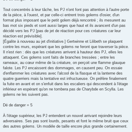
Tout concentrés à leur tâche, les PJ n'ont font pas attention à l'autre porte
de la pièce, à l'ouest, et par celle-ci entrent trois golems d'osier, d'un
format plus imposant que le petit golem déjà rencontré ; ils mesurent au
bas mot six pieds et sont aussi larges que haut et ils avancent d'un pas
décidé vers les PJ [pas de jet de réaction pour ces créatures car leur
réaction est prévisible].
[Égalite à nouveau au jet d'initiative.] Gertwinne et Lilibeth se plaquent
contre les murs, espérant que les golems ne feront que traverser la pièce.
Il n'est rien : dès que les créatures arrivent à hauteur des PJ, elles les
attaquent. Ces golems sont faits de branches tressées ; entre les
rameaux, au cœur même de la créature, on perçoit une flamme glauque
falote. Les PJ encaissent des dommages, en causent peu. On essaie
d'enflammer les créatures avec l'alcool de la flasque et la lanterne des
quatre guerriers mais la tentative est infructueuse. On préfère finalement
la fuite en avant et on s'enfuit dans les escaliers qui descendent à l'étage
inférieur en espérant qu'on ne tombera pas de Charybde en Scylla. Les
golems ne les suivent pas.
Dé de danger = 5
À l'étage supérieur, les PJ entendent un nouvel arrivant rejoindre leurs
adversaires. Ses pas sont lourds, pesants et font le même bruit que ceux
des autres golems. Un modèle de taille encore plus grande certainement.