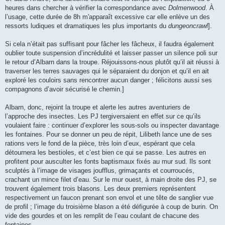
heures dans chercher à vérifier la correspondance avec
Dolmenwood
. À
l’usage, cette durée de 8h m'apparaît excessive car elle enlève un des
ressorts ludiques et dramatiques les plus importants du
dungeoncrawl
].
Si cela n’était pas suffisant pour fâcher les fâcheux, il faudra également
oublier toute suspension d’incrédulité et laisser passer un silence poli sur
le retour d’Albarn dans la troupe. Réjouissons-nous plutôt qu’il ait réussi à
traverser les terres sauvages qui le séparaient du donjon et qu’il en ait
exploré les couloirs sans rencontrer aucun danger ; félicitons aussi ses
compagnons d’avoir sécurisé le chemin.]
Albarn, donc, rejoint la troupe et alerte les autres aventuriers de
l’approche des insectes. Les PJ tergiversaient en effet sur ce qu’ils
voulaient faire : continuer d’explorer les sous-sols ou inspecter davantage
les fontaines. Pour se donner un peu de répit, Lilibeth lance une de ses
rations vers le fond de la pièce, très loin d’eux, espérant que cela
détournera les bestioles, et c’est bien ce qui se passe. Les autres en
profitent pour ausculter les fonts baptismaux fixés au mur sud. Ils sont
sculptés à l’image de visages joufflus, grimaçants et courroucés,
crachant un mince filet d’eau. Sur le mur ouest, à main droite des PJ, se
trouvent également trois blasons. Les deux premiers représentent
respectivement un faucon prenant son envol et une tête de sanglier vue
de profil ; l’image du troisième blason a été défigurée à coup de burin. On
vide des gourdes et on les remplit de l’eau coulant de chacune des
fontaines.