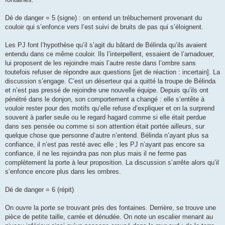
Dé de danger = 5 (signe) : on entend un trébuchement provenant du
couloir qui s’enfonce vers l’est suivi de bruits de pas qui s’éloignent.
Les PJ font l’hypothèse qu’il s’agit du bâtard de Bélinda qu’ils avaient
entendu dans ce même couloir. Ils l’interpellent, essaient de l’amadouer,
lui proposent de les rejoindre mais l’autre reste dans l’ombre sans
toutefois refuser de répondre aux questions [jet de réaction : incertain]. La
discussion s’engage. C’est un déserteur qui a quitté la troupe de Bélinda
et n’est pas pressé de rejoindre une nouvelle équipe. Depuis qu’ils ont
pénétré dans le donjon, son comportement a changé : elle s’entête à
vouloir rester pour des motifs qu’elle refuse d’expliquer et on la surprend
souvent à parler seule ou le regard hagard comme si elle était perdue
dans ses pensée ou comme si son attention était portée ailleurs, sur
quelque chose que personne d’autre n’entend. Bélinda n’ayant plus sa
confiance, il n’est pas resté avec elle ; les PJ n’ayant pas encore sa
confiance, il ne les rejoindra pas non plus mais il ne ferme pas
complètement la porte à leur proposition. La discussion s’arrête alors qu’il
s’enfonce encore plus dans les ombres.
Dé de danger = 6 (répit)
On ouvre la porte se trouvant près des fontaines. Derrière, se trouve une
pièce de petite taille, carrée et dénudée. On note un escalier menant au