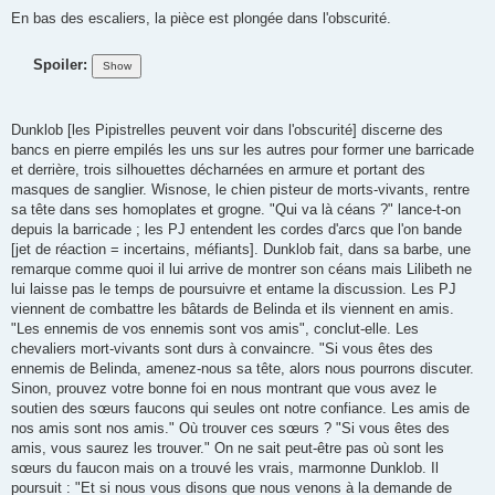
En bas des escaliers, la pièce est plongée dans l'obscurité.
Spoiler:
Dunklob [les Pipistrelles peuvent voir dans l'obscurité] discerne des
bancs en pierre empilés les uns sur les autres pour former une barricade
et derrière, trois silhouettes décharnées en armure et portant des
masques de sanglier. Wisnose, le chien pisteur de morts-vivants, rentre
sa tête dans ses homoplates et grogne. "Qui va là céans ?" lance-t-on
depuis la barricade ; les PJ entendent les cordes d'arcs que l'on bande
[jet de réaction = incertains, méfiants]. Dunklob fait, dans sa barbe, une
remarque comme quoi il lui arrive de montrer son céans mais Lilibeth ne
lui laisse pas le temps de poursuivre et entame la discussion. Les PJ
viennent de combattre les bâtards de Belinda et ils viennent en amis.
"Les ennemis de vos ennemis sont vos amis", conclut-elle. Les
chevaliers mort-vivants sont durs à convaincre. "Si vous êtes des
ennemis de Belinda, amenez-nous sa tête, alors nous pourrons discuter.
Sinon, prouvez votre bonne foi en nous montrant que vous avez le
soutien des sœurs faucons qui seules ont notre confiance. Les amis de
nos amis sont nos amis." Où trouver ces sœurs ? "Si vous êtes des
amis, vous saurez les trouver." On ne sait peut-être pas où sont les
sœurs du faucon mais on a trouvé les vrais, marmonne Dunklob. Il
poursuit : "Et si nous vous disons que nous venons à la demande de