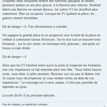
coupelles dans lesquelles brillent des flammes glauques et falotes,
plusieurs petites et une plus grosse, à la flamme plus intense. Dunklob
éteint une flamme en urinant dessus, les autres PJ les étouffent plus
sobrement. Rien ne se passe. Lorsque les PJ quittent la pièce, les
golems restent immobiles.
Dé de danger = 6. Pas d'événement à craindre.
On regagne la grande pièce et on progresse vers le fond de la pièce en
veillant à contourner l'amas d'insectes. Sur le mur sud se trouvent trois
fontaines ; sur le mur ouest, on remarque trois gravures ; une porte se
trouve à main droite.
Dé de danger = 4
Alors que les PJ hésitent entre ouvrir la porte et inspecter les fontaines,
une voix impérieuse se fait entendre dans leur tête. "Vous faîtes fausse
route, vous étiez si prêts pourtant. Revenez sur vos pas et libérez moi.
Je saurai vous récompenser, je vous rendrai riches au-delà de vos
espérances." Le message est à sens unique, il n'est pas possible de
répondre au tyran.
La suite (la fin ?) au prochain épisode...
Pas de roleplay, ça ralentit les combats.