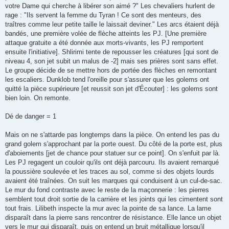
votre Dame qui cherche à libérer son aimé ?" Les chevaliers hurlent de
rage : "Ils servent la femme du Tyran ! Ce sont des menteurs, des
traîtres comme leur petite taille le laissait deviner." Les arcs étaient déjà
bandés, une première volée de flèche atteints les PJ. [Une première
attaque gratuite a été donnée aux morts-vivants, les PJ remportent
ensuite l'initiative]. Shlirimi tente de repousser les créatures [qui sont de
niveau 4, son jet subit un malus de -2] mais ses prières sont sans effet.
Le groupe décide de se mettre hors de portée des flèches en remontant
les escaliers. Dunklob tend l'oreille pour s'assurer que les golems ont
quitté la pièce supérieure [et reussit son jet d'Écouter] : les golems sont
bien loin. On remonte.
Dé de danger = 1
Mais on ne s'attarde pas longtemps dans la pièce. On entend les pas du
grand golem s'approchant par la porte ouest. Du côté de la porte est, plus
d'aboiements [jet de chance pour statuer sur ce point]. On s'enfuit par là.
Les PJ regagent un couloir qu'ils ont déjà parcouru. Ils avaient remarqué
la poussière soulevée et les traces au sol, comme si des objets lourds
avaient été traînées. On suit les marques qui conduisent à un cul-de-sac.
Le mur du fond contraste avec le reste de la maçonnerie : les pierres
semblent tout droit sortie de la carrière et les joints qui les cimentent sont
tout frais. Lilibeth inspecte la mur avec la pointe de sa lance. La lame
disparaît dans la pierre sans rencontrer de résistance. Elle lance un objet
vers le mur qui disparaît, puis on entend un bruit métallique lorsqu'il