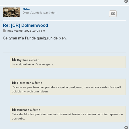
Orlov
Dieu d'après le panthéon
Re: [CR] Dolmenwood
M
mar. mai 05, 2026 10:04 pm
e
s
Ce tyran m'a l'air de quelqu'un de bien.
s
a
g
e
Cryoban a écrit :
Le vrai problème c'est les gens.
Florentbzh a écrit :
J'avoue ne pas bien comprendre ce qu'on peut jouer, mais si cela existe c'est qu'il
doit bien y avoir une raison.
Mildendo a écrit :
Faire du Jdr c'est prendre une voix bizarre et lancer des dés en racontant qu'on tue
des gobs.