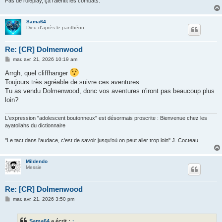
Pas de roleplay, ça ralentit les combats.
Sama64
Dieu d'après le panthéon
Re: [CR] Dolmenwood
M
mar. avr. 21, 2026 10:19 am
e
s
Arrgh, quel cliffhanger
s
Toujours très agréable de suivre ces aventures.
a
g
Tu as vendu Dolmenwood, donc vos aventures n'iront pas beaucoup plus
e
loin?
L'expression "adolescent boutonneux" est désormais proscrite : Bienvenue chez les
ayatollahs du dictionnaire
"Le tact dans l'audace, c'est de savoir jusqu'où on peut aller trop loin" J. Cocteau
Mildendo
Messie
Re: [CR] Dolmenwood
M
mar. avr. 21, 2026 3:50 pm
e
s
s
Sama64
a écrit :
↑