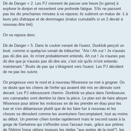
Dé de Danger = 2. Les PJ viennent de passer une heure [in game] à
explorer le donjon et ressentent une profonde fatigue. S'ils ne passent
pas les dix prochaines minutes à se reposer, ils subiront un malus de -1 à
leurs jets d'attaque et de dommages (malus cumulatifs si un 2 devait à
nouveau être tiré).
On se repose donc.
Dé de Danger = 5. Dans le couloir venant de l'ouest, Dunklob perçoit un
bruit, comme si quelqu'un venait de trébucher. "Aïe ! Ah zut ! Je n'aurais
pas dû dire aïe, ils m'ont probablement entendu. Ah zut ! Je n'aurais pas
dû dire que je n'aurais pas dû dire aïe, c'est sûr qu'ils m'ont entendu
maintenant." Bruits de pas qui s'éloignent vers l'ouest. Les PJ décident
de ne pas les suivre.
On progresse vers le nord et à nouveau Wisenose se met à grogner. On
se doute que les chiens de l'enfer qui avaient été mis en déroute sont
devant. Les PJ rebroussent chemin. Dunklob se place dans l'embrasure,
ses camarades sont derrière lui dans la pièce. Le plan est de faire aboyer
Wisenose pour attirer les molosses en de les prendre en étau pour les
tuer et s'en débarrasser plutôt que de les faire fuir à nouveau et les
choses se déroulent comme les aventuriers l'escomptaient, tout au moins
au début. Un premier chien tombe rapidement mais le second saute à la
gorge de Gertwinne qui s'effondre sous l'assaut mais, grâce aux prières
de Shlirimi [nous utilons toujours les règles "aux portes de la mort"], les