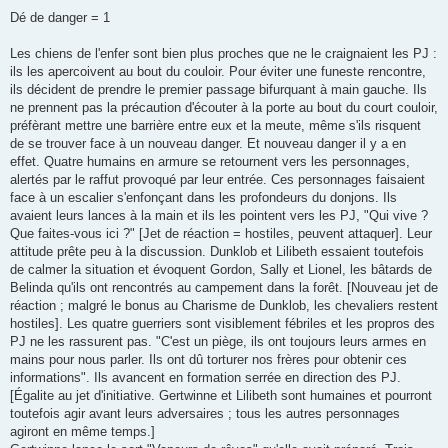
Dé de danger = 1
Les chiens de l'enfer sont bien plus proches que ne le craignaient les PJ :
ils les apercoivent au bout du couloir. Pour éviter une funeste rencontre,
ils décident de prendre le premier passage bifurquant à main gauche. Ils
ne prennent pas la précaution d'écouter à la porte au bout du court couloir,
préfèrant mettre une barrière entre eux et la meute, même s'ils risquent
de se trouver face à un nouveau danger. Et nouveau danger il y a en
effet. Quatre humains en armure se retournent vers les personnages,
alertés par le raffut provoqué par leur entrée. Ces personnages faisaient
face à un escalier s'enfonçant dans les profondeurs du donjons. Ils
avaient leurs lances à la main et ils les pointent vers les PJ, "Qui vive ?
Que faites-vous ici ?" [Jet de réaction = hostiles, peuvent attaquer]. Leur
attitude prête peu à la discussion. Dunklob et Lilibeth essaient toutefois
de calmer la situation et évoquent Gordon, Sally et Lionel, les bâtards de
Belinda qu'ils ont rencontrés au campement dans la forêt. [Nouveau jet de
réaction ; malgré le bonus au Charisme de Dunklob, les chevaliers restent
hostiles]. Les quatre guerriers sont visiblement fébriles et les propros des
PJ ne les rassurent pas. "C'est un piège, ils ont toujours leurs armes en
mains pour nous parler. Ils ont dû torturer nos frères pour obtenir ces
informations". Ils avancent en formation serrée en direction des PJ.
[Égalite au jet d'initiative. Gertwinne et Lilibeth sont humaines et pourront
toutefois agir avant leurs adversaires ; tous les autres personnages
agiront en même temps.]