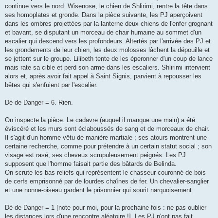
continue vers le nord. Wisenose, le chien de Shlirimi, rentre la tête dans
ses homoplates et gronde. Dans la pièce suivante, les PJ aperçoivent
dans les ombres projettées par la lanterne deux chiens de l'enfer grognant
et bavant, se disputant un morceau de chair humaine au sommet d'un
escalier qui descend vers les profondeurs. Altertés par l'arrivée des PJ et
les grondements de leur chien, les deux molosses lâchent la dépouille et
se jettent sur le groupe. Lilibeth tente de les éperonner d'un coup de lance
mais rate sa cible et perd son arme dans les escaliers. Shlirimi intervient
alors et, après avoir fait appel à Saint Signis, parvient à repousser les
bêtes qui s'enfuient par l'escalier.
Dé de Danger = 6. Rien.
On inspecte la pièce. Le cadavre (auquel il manque une main) a été
éviscéré et les murs sont éclaboussés de sang et de morceaux de chair.
Il s'agit d'un homme vêtu de manière martiale ; ses atours montrent une
certaine recherche, comme pour prétendre à un certain statut social ; son
visage est rasé, ses cheveux scrupuleusement peignés. Les PJ
supposent que l'homme faisait partie des bâtards de Belinda.
On scrute les bas reliefs qui représentent le chasseur couronné de bois
de cerfs emprisonné par de lourdes chaînes de fer. Un chevalier-sanglier
et une nonne-oiseau gardent le prisonnier qui sourit narquoisement
Dé de Danger = 1 [note pour moi, pour la prochaine fois : ne pas oublier
les distances lors d'une rencontre aléatoire !]. Les PJ n'ont pas fait