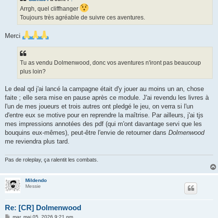
a
g
Arrgh, quel cliffhanger
e
Toujours très agréable de suivre ces aventures.
Merci
Tu as vendu Dolmenwood, donc vos aventures n'iront pas beaucoup
plus loin?
Le deal qd j'ai lancé la campagne était d'y jouer au moins un an, chose
faite ; elle sera mise en pause après ce module. J'ai revendu les livres à
l'un de mes joueurs et trois autres ont pledgé le jeu, on verra si l'un
d'entre eux se motive pour en reprendre la maîtrise. Par ailleurs, j'ai tjs
mes impressions annotées des pdf (qui m'ont davantage servi que les
bouquins eux-mêmes), peut-être l'envie de retourner dans
Dolmenwood
me reviendra plus tard.
Pas de roleplay, ça ralentit les combats.
Mildendo
Messie
Re: [CR] Dolmenwood
M
mar. mai 05, 2026 9:21 pm