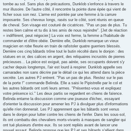
tombe au sol. Sans plus de précautions, Dunklob s'enfonce à travers le
mur illusoire. De l'autre côté, il rencontre la pointe dune épée qui vient de
ficher sous son nez. L'arme est pointée par une femme à la carrure
imposante. Ses cheveux longs, rasés sur le côté, sont réunis en queue
de cheval. Son visage est couturé de cicatrices. "Pas un pas de plus. Tu
restes bien calme et tu dis à tes amis de nous rejoindre". [Jet de réaction
= indifférent, peut négocier.] La voix est ferme, la femme a l'habitude de
commander et d'être obéie. Derrière elle, Dunklob remarque un vieux
magicien en robe fleurie en train de rafistoler quatre guerriers blessés.
Derrière ces cinq bâtards trône tout le butin récolté dans le donjon : des
statues en or, des calices en argent, des reliquaires incrustés de pierres
précieuses... La pièce est exiguë, pas aérée, ses occupants doivent s'y
cacher depuis longtemps, l'air est lourd à respirer. Dunklob appelle ses
camarades non sans décrire par le détail ce qui les attend dans la pièce
secrète. Les autres PJ entrent. "Pas un pas de plus. Restez sur le pas
de la porte !" commande Belinda. Elle a saisi le Pipistrelle par le col et
les autres bâtards ont sorti leurs armes. "Présentez-vous et expliquez
votre présence ici." Les deux partis se regardent en chiens de faïence.
Belinda entame la discussion comme une joueuse d'échec, essayant
d'orienter la discussion pour amener les PJ à divulguer plus d'informations
qu'elle n'en donnerait. Les PJ apprennent que les bâtards sont venus
dans le donjon pour lutter contre les chiens de l'enfer. Dans les sous-sol,
ils ont combattu des chevaliers morts-vivants à masques de sanglier qui
ont tué plusieurs d'entre eux. Ils se sont repliés avant de lancer une
nouvel assaut. Belinda propose que les PJ et ses bâtards s'allient dans