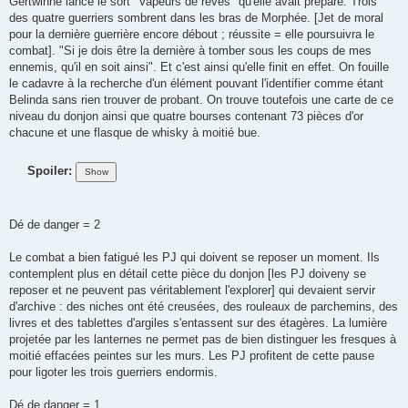
Gertwinne lance le sort "Vapeurs de rêves" qu'elle avait préparé. Trois
des quatre guerriers sombrent dans les bras de Morphée. [Jet de moral
pour la dernière guerrière encore débout ; réussite = elle poursuivra le
combat]. "Si je dois être la dernière à tomber sous les coups de mes
ennemis, qu'il en soit ainsi". Et c'est ainsi qu'elle finit en effet. On fouille
le cadavre à la recherche d'un élément pouvant l'identifier comme étant
Belinda sans rien trouver de probant. On trouve toutefois une carte de ce
niveau du donjon ainsi que quatre bourses contenant 73 pièces d'or
chacune et une flasque de whisky à moitié bue.
Spoiler:
Dé de danger = 2
Le combat a bien fatigué les PJ qui doivent se reposer un moment. Ils
contemplent plus en détail cette pièce du donjon [les PJ doiveny se
reposer et ne peuvent pas véritablement l'explorer] qui devaient servir
d'archive : des niches ont été creusées, des rouleaux de parchemins, des
livres et des tablettes d'argiles s'entassent sur des étagères. La lumière
projetée par les lanternes ne permet pas de bien distinguer les fresques à
moitié effacées peintes sur les murs. Les PJ profitent de cette pause
pour ligoter les trois guerriers endormis.
Dé de danger = 1