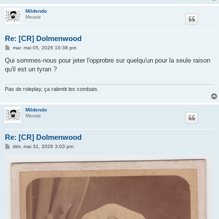
Mildendo
Messie
Re: [CR] Dolmenwood
M
mar. mai 05, 2026 10:38 pm
e
s
Qui sommes-nous pour jeter l'opprobre sur quelqu'un pour la seule raison
s
qu'il est un tyran ?
a
g
e
Pas de roleplay, ça ralentit les combats.
Mildendo
Messie
Re: [CR] Dolmenwood
M
dim. mai 31, 2026 3:03 pm
e
s
s
a
g
e