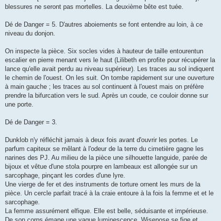
blessures ne seront pas mortelles. La deuxième bête est tuée.
Dé de Danger = 5. D'autres aboiements se font entendre au loin, à ce
niveau du donjon.
On inspecte la pièce. Six socles vides à hauteur de taille entourentun
escalier en pierre menant vers le haut (Lilibeth en profite pour récupérer la
lance qu'elle avait perdu au niveau supérieur). Les traces au sol indiquent
le chemin de l'ouest. On les suit. On tombe rapidement sur une ouverture
à main gauche ; les traces au sol continuent à l'ouest mais on préfère
prendre la bifurcation vers le sud. Après un coude, ce couloir donne sur
une porte.
Dé de Danger = 3.
Dunklob n'y réfléchit jamais à deux fois avant d'ouvrir les portes. Le
parfum capiteux se mêlant à l'odeur de la terre du cimetière gagne les
narines des PJ. Au milieu de la pièce une silhouette languide, parée de
bijoux et vêtue d'une stola pourpre en lambeaux est allongée sur un
sarcophage, pinçant les cordes d'une lyre.
Une vierge de fer et des instruments de torture ornent les murs de la
pièce. Un cercle parfait tracé à la craie entoure à la fois la femme et et le
sarcophage.
La femme assurément elfique. Elle est belle, séduisante et impérieuse.
De son corps émane une vague luminescence. Wisenose se fige et