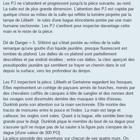
Les PJ ne s'attardent et progressent jusqu'à la pièce suivante, au nord.
La salle est de plus grande dimension. L'attention des PJ est captée par
quelque chose au milieu de la salle qui reflète la lumière projetée par la
lampe de Lilibeth : le rubis d'une bague étincelante portée par une main
humaine sectionnée. Les PJ s'arrêtent pour inspecter davantage cette
main et le reste de la pièce.
Dé de Danger = 5. Shlirimi qui s'était postée au milieu de la salle
remarque qu'une goutte d'un liquide jaunâtre, presque fluorescent est
tombée du plafond. Les dalles de ce plafond sont partiellement
descellées et par endroit érodées ; entre ces dalles, la clerc aperçoit des
pseudopodes jaunâtre qui semblent se frayer un chemin dans le sol
depuis la surface, vers les profondeur du donjon.
Les PJ inspectent la pièce. Lilibeth et Gertwinne regardent les fresques.
Elles représentent un cortège de paysans armés de fourches, menés par
des chevaliers coiffés de casques à tête de sanglier et des nonnes dont
les visages sont dissimulés derrière des masques à tête d'oiseau.
Dunklob porte son attention sur la main sectionnée. Elle montre des
traces de morsures entre le pouce et l'index. La main est large et
calleuse, les ongles sont sales. Quant à la bague, elle semble bien trop
grande pour le doigt. Dunklob pique le membre du bout de sa dague pour
s'assurer qu'il ne risque pas de lui sauter à la figure puis s'empare de la
dague [d'une valeur de 300 PO].
La pièce possède des ouvertures sur chacun de ses quatre murs. On