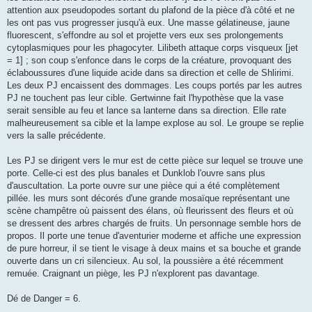
attention aux pseudopodes sortant du plafond de la pièce d'à côté et ne
les ont pas vus progresser jusqu'à eux. Une masse gélatineuse, jaune
fluorescent, s'effondre au sol et projette vers eux ses prolongements
cytoplasmiques pour les phagocyter. Lilibeth attaque corps visqueux [jet
= 1] ; son coup s'enfonce dans le corps de la créature, provoquant des
éclaboussures d'une liquide acide dans sa direction et celle de Shlirimi.
Les deux PJ encaissent des dommages. Les coups portés par les autres
PJ ne touchent pas leur cible. Gertwinne fait l'hypothèse que la vase
serait sensible au feu et lance sa lanterne dans sa direction. Elle rate
malheureusement sa cible et la lampe explose au sol. Le groupe se replie
vers la salle précédente.
Les PJ se dirigent vers le mur est de cette pièce sur lequel se trouve une
porte. Celle-ci est des plus banales et Dunklob l'ouvre sans plus
d'auscultation. La porte ouvre sur une pièce qui a été complètement
pillée. les murs sont décorés d'une grande mosaïque représentant une
scène champêtre où paissent des élans, où fleurissent des fleurs et où
se dressent des arbres chargés de fruits. Un personnage semble hors de
propos. Il porte une tenue d'aventurier moderne et affiche une expression
de pure horreur, il se tient le visage à deux mains et sa bouche et grande
ouverte dans un cri silencieux. Au sol, la poussière a été récemment
remuée. Craignant un piège, les PJ n'explorent pas davantage.
Dé de Danger = 6.