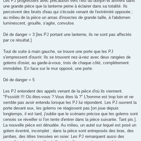
Les PJ progressent avec précaution vers l'est du donjon et arrivent dans
une grande pièce que la lanterne peine à éclairer dans sa totalité. Ils
percoivent des bruits d'eau qui s'écoule venant de l'extrémité opposée ;
au milieu de la pièce un amas d'insectes de grande taille, à l'abdomen
luminescent, grouille, s'agite, convulse.
Dé de danger = 3 [les PJ portant une lanterne, ils ne sont pas affectés
par ce résultat.]
Tout de suite à main gauche, se trouve une porte que les PJ
s'empressent d'ouvrir. Ils se trouvent nez-à-nez avec deux rangées de
golems d'osier, au garde-à-vous, trois de chaque côté, complètement
immobiles. En face sur le mur opposé, une porte.
Dé de danger = 5
Les PJ entendent des appels venant de la pièce d'où ils viennent.
"Psssiiitt !!! Où êtes-vous ? Vous êtes là ?" L'homme est trop loin et ne
semble pas avoir entendu lorsque les PJ lui répondent. Les PJ ouvrent la
porte devant eux, les golems ne réagissent pas [on joue depuis
longtemps, il est tard, j'oublie que le scénario précise que les golems sont
censés se réveiller si l'on tente d'entrer dans la pièce suivante. Tant pis.].
La nouvelle pièce est dénudée. Au milieu, un autel sur lequel est posé un
golem éventré, incomplet ; dans la pièce sont entreposés des bras, des
jambes, des têtes tressées en osier. Les PJ remarquent aussi des