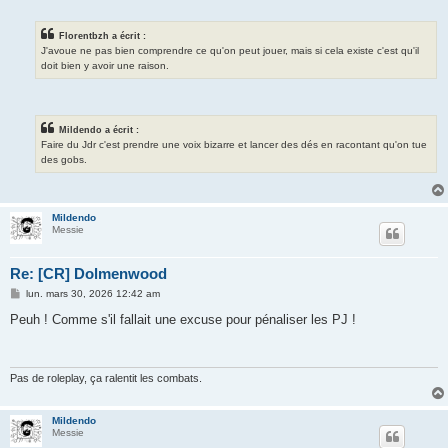
Florentbzh a écrit :
J'avoue ne pas bien comprendre ce qu'on peut jouer, mais si cela existe c'est qu'il
doit bien y avoir une raison.
Mildendo a écrit :
Faire du Jdr c'est prendre une voix bizarre et lancer des dés en racontant qu'on tue
des gobs.
Mildendo
Messie
Re: [CR] Dolmenwood
M
lun. mars 30, 2026 12:42 am
e
s
Peuh ! Comme s'il fallait une excuse pour pénaliser les PJ !
s
a
g
e
Pas de roleplay, ça ralentit les combats.
Mildendo
Messie