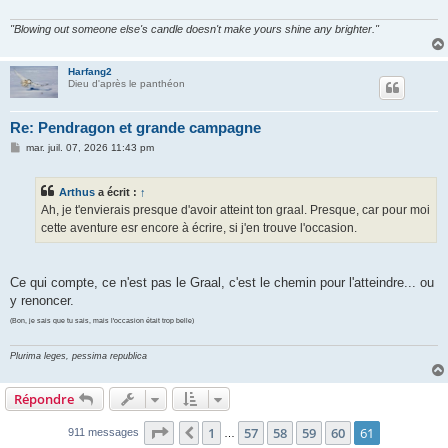
"Blowing out someone else's candle doesn't make yours shine any brighter."
Harfang2
Dieu d'après le panthéon
Re: Pendragon et grande campagne
M
mar. juil. 07, 2026 11:43 pm
e
s
s
Arthus
a écrit :
↑
a
g
Ah, je t'envierais presque d'avoir atteint ton graal. Presque, car pour moi
e
cette aventure esr encore à écrire, si j'en trouve l'occasion.
Ce qui compte, ce n'est pas le Graal, c'est le chemin pour l'atteindre... ou
y renoncer.
(Bon, je sais que tu sais, mais l'occasion était trop belle)
Plurima leges, pessima republica
Répondre
Page
61
sur
61
1
57
58
59
60
61
Précédent
911 messages
…