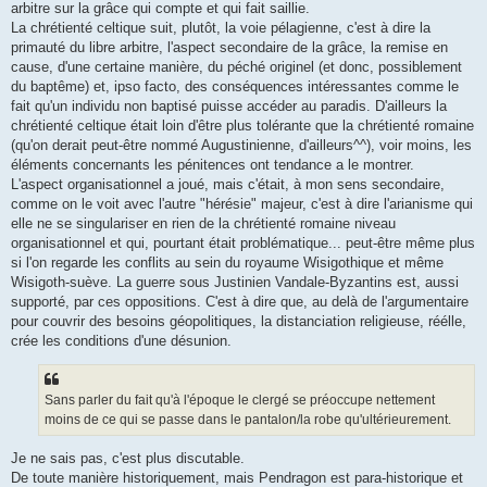
arbitre sur la grâce qui compte et qui fait saillie.
La chrétienté celtique suit, plutôt, la voie pélagienne, c'est à dire la
primauté du libre arbitre, l'aspect secondaire de la grâce, la remise en
cause, d'une certaine manière, du péché originel (et donc, possiblement
du baptême) et, ipso facto, des conséquences intéressantes comme le
fait qu'un individu non baptisé puisse accéder au paradis. D'ailleurs la
chrétienté celtique était loin d'être plus tolérante que la chrétienté romaine
(qu'on derait peut-être nommé Augustinienne, d'ailleurs^^), voir moins, les
éléments concernants les pénitences ont tendance a le montrer.
L'aspect organisationnel a joué, mais c'était, à mon sens secondaire,
comme on le voit avec l'autre "hérésie" majeur, c'est à dire l'arianisme qui
elle ne se singulariser en rien de la chrétienté romaine niveau
organisationnel et qui, pourtant était problématique... peut-être même plus
si l'on regarde les conflits au sein du royaume Wisigothique et même
Wisigoth-suève. La guerre sous Justinien Vandale-Byzantins est, aussi
supporté, par ces oppositions. C'est à dire que, au delà de l'argumentaire
pour couvrir des besoins géopolitiques, la distanciation religieuse, réélle,
crée les conditions d'une désunion.
Sans parler du fait qu'à l'époque le clergé se préoccupe nettement
moins de ce qui se passe dans le pantalon/la robe qu'ultérieurement.
Je ne sais pas, c'est plus discutable.
De toute manière historiquement, mais Pendragon est para-historique et