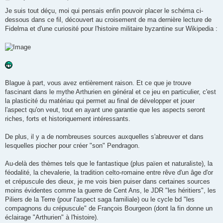
e
s
Je suis tout déçu, moi qui pensais enfin pouvoir placer le schéma ci-
s
dessous dans ce fil, découvert au croisement de ma dernière lecture de
a
g
Fidelma et d'une curiosité pour l'histoire militaire byzantine sur Wikipedia :
e
Blague à part, vous avez entièrement raison. Et ce que je trouve
fascinant dans le mythe Arthurien en général et ce jeu en particulier, c'est
la plasticité du matériau qui permet au final de développer et jouer
l'aspect qu'on veut, tout en ayant une garantie que les aspects seront
riches, forts et historiquement intéressants.
De plus, il y a de nombreuses sources auxquelles s'abreuver et dans
lesquelles piocher pour créer "son" Pendragon.
Au-delà des thèmes tels que le fantastique (plus païen et naturaliste), la
féodalité, la chevalerie, la tradition celto-romaine entre rêve d'un âge d'or
et crépuscule des dieux, je me vois bien puiser dans certaines sources
moins évidentes comme la guerre de Cent Ans, le JDR "les héritiers", les
Piliers de la Terre (pour l'aspect saga familiale) ou le cycle bd "les
compagnons du crépuscule" de François Bourgeon (dont la fin donne un
éclairage "Arthurien" à l'histoire).