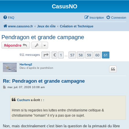
CasusNO
FAQ
Inscription
Connexion
www.casusno.fr
Jeux de rôle
Création et Technique
Pendragon et grande campagne
Répondre
Page
61
sur
61
1
57
58
59
60
61
Précédent
911 messages
…
Harfang2
Dieu d'après le panthéon
Re: Pendragon et grande campagne
M
mar. juil. 07, 2026 10:08 am
e
s
s
Cuchurv
a écrit :
↑
a
g
e
Hmm si tu regardes les luttes entre christianisme celtique &
christianisme "romain" il n'y a pas que ce sujet.
Non, mais doctrinalement c'est bien la question de la primauté du libre