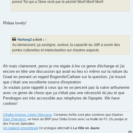
pores! Toi qui a l'âme vicié par le péché! Mort! Mort! Mort!
Rhâaa lovely!
Harfang2
a écrit :
↑
Au demeurant, ça souligne, surtout, la capacité du JdR a ouvrir des
portes culturelles et intelectuelles sur d'autres aspects
Ah mais clairement, perso je me régale à lire ce genre d'échange et j'ai
encore en tête une discussion qui avait eu lieu ici même sur la nature du
Graal en prenant un regard Bogomile/Cathare sur la question, j'ai trouvé
que c'était une excellente source d'inspiration
Je voulais juste rappelé à ceux qui ne se percent pas la valve arthurienne
avec ce genre de chose que ça n'était pas une nécessité du jeu et que
Pendragon est très accessible aux néophytes de l'épopée.
We have
cookies!
Cthulhu Invictus: Limes Obscurus
. Certaines forêts sont plus sombres que d'autres
Dark Operators
, un hack du BRP pour Delta Green avec sa feuille de PJ. Du poulpe et
des Forces Spéciales.
Un cadavre encombrant
Un prologue alternatif à
La Ville en Jaune