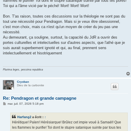
flammes le purifie! Toi dont le stupre satanique suinte par tous tes pores!
Toi qui a l'âme vicié par le péché! Mort! Mort! Mort!
Bon. T'as raison, toutes ces discussions sur la théologie ne sont pas du
tout une nécessité pour Pendragon. Mais si je veux être obessionnel,
c'est mon choix, mais ca n'est qu'un moyen de créer du jeu pas une
nécessité.
Au demeurant, ça souligne, surtout, la capacité du JdR a ouvrir des
portes culturelles et intelectuelles sur d'autres aspects, que l'athé que je
suis aurait superbement ignoté et qui, au final, prennent sens
intelectuellement et hisotriquement
Plurima leges, pessima republica
Cryoban
Dieu de la carbonite
Re: Pendragon et grande campagne
M
mar. juil. 07, 2026 5:18 pm
e
s
s
Harfang2
a écrit :
↑
a
g
Hérétique! Païen! Hérésiarque! Brûlez cet impie voué à Samaël! Que
e
les flammes le purifie! Toi dont le stupre satanique suinte par tous tes