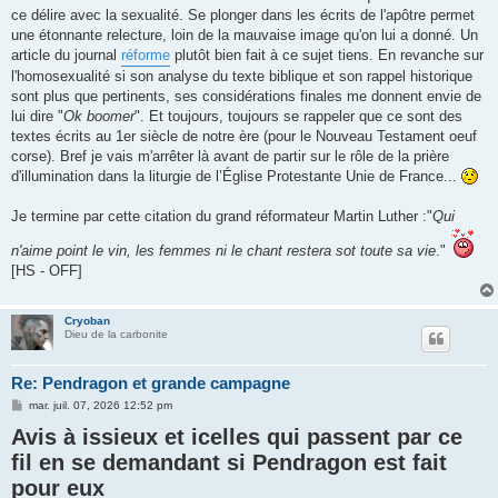
ce délire avec la sexualité. Se plonger dans les écrits de l'apôtre permet
une étonnante relecture, loin de la mauvaise image qu'on lui a donné. Un
article du journal
réforme
plutôt bien fait à ce sujet tiens. En revanche sur
l'homosexualité si son analyse du texte biblique et son rappel historique
sont plus que pertinents, ses considérations finales me donnent envie de
lui dire "
Ok boomer
". Et toujours, toujours se rappeler que ce sont des
textes écrits au 1er siècle de notre ère (pour le Nouveau Testament oeuf
corse). Bref je vais m'arrêter là avant de partir sur le rôle de la prière
d'illumination dans la liturgie de l’Église Protestante Unie de France...
Je termine par cette citation du grand réformateur Martin Luther :"
Qui
n'aime point le vin, les femmes ni le chant restera sot toute sa vie
."
[HS - OFF]
Cryoban
Dieu de la carbonite
Re: Pendragon et grande campagne
M
mar. juil. 07, 2026 12:52 pm
e
Avis à issieux et icelles qui passent par ce
s
s
fil en se demandant si Pendragon est fait
a
g
pour eux
e