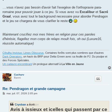
....vous n'avez pas besoin d'avoir fait l'exegèse de l'orthopraxie para-
romaine pour pouvoir jouer à ce jeu. Si vous avez vu
Excalibur
et
Sacré
Graal
, vous avez tout le background necessaire pour aborder Pendragon
et le jeu se chargera de vous clarifier le reste
Maintenant crucifiez moi mes frères en religion pour ces paroles
d'hérésie, flagellez mon corps de relaps moult fois, oh oui (Luxure16,
réussite automatique)
Cthulhu Invictus: Limes Obscurus
. Certaines forêts sont plus sombres que d'autres
Dark Operators
, un hack du BRP pour Delta Green avec sa feuille de PJ. Du poulpe et
des Forces Spéciales.
Un cadavre encombrant
Un prologue alternatif à
La Ville en Jaune
Cuchurv
Banni
Re: Pendragon et grande campagne
M
mar. juil. 07, 2026 2:05 pm
e
s
s
Cryoban
a écrit :
↑
a
g
Avis à issieux et icelles qui passent par ce
e