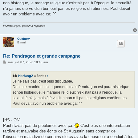
non historique, le mariage religieux n'existait pas à l'époque. la sexualité
n'a jamais été vu d'un bon oeil par les religions chrétiennes. Paul devait
avoir un problème avec ça; ^^
Plurima leges, pessima republica
Cuchurv
Banni
Re: Pendragon et grande campagne
M
mar. juil. 07, 2026 10:46 am
e
s
s
Harfang2
a écrit :
↑
a
g
Je ne sais pas, c'est plus discutable.
e
De toute manière historiquement, mais Pendragon est para-historique
et non historique, le mariage religieux n'existait pas à l'époque. la
sexualité n'a jamais été vu d'un bon œil par les religions chrétiennes.
Paul devait avoir un problème avec ça; ^^
[HS - ON]
Paul n'avait pas de problèmes avec ça.
C'est plus une interprétation
tardive et mauvaise des écrits de St Augustin sans compter de
l'obsession maladive de certains clercs avec la chose qui a conduit à tout