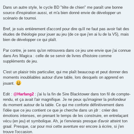
Dans un autre style, le cycle BD "tête de chien" me paraît une bonne
source d'inspiration aussi, et m'a bien donné envie de développer un
scénario de tournoi.
Bref, je suis entièrement d'accord pour dire qu'il ne faut pas avoir fait des
études de théologie pour jouer au jeu (de ce que j'en ai lu de la V5), mais
bien de développer ce qui plaît.
Par contre, je sens qu'on retrouvera dans ce jeu une envie que j'ai connue
dans Ars Magica : celle de se servir de livres d'histoire comme
suppléments de jeu.
C'est un plaisir très particulier, qui me plaît beaucoup et peut donner des
moments inoubliables autour d'une table, lors desquels on apprend en
jouant.
Edit :
@Harfang2
: j'ai lu la fin de Sire Blacktower dans ton fil de compte-
rendu, et ça avait l'air magnifique. Je ne peux qu'imaginer la profondeur
du moment autour de la table. Ce qui me conforte définitivement dans
l'idée que ce jeu contient ce que je cherche dans un jdr : créer des
émotions intenses, en prenant le temps de les construire, en entrelaçant
vécu (en jeu) et symbolique. Ah, je t'envierais presque d'avoir atteint ton
graal. Presque, car pour moi cette aventure esr encore à écrire, si j'en
trouve l'occasion.