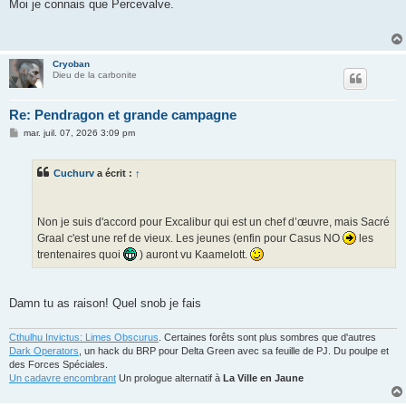
s
Moi je connais que Percevalve.
s
a
g
e
Cryoban
Dieu de la carbonite
Re: Pendragon et grande campagne
M
mar. juil. 07, 2026 3:09 pm
e
s
s
Cuchurv
a écrit :
↑
a
g
e
Non je suis d'accord pour Excalibur qui est un chef d’œuvre, mais Sacré
Graal c'est une ref de vieux. Les jeunes (enfin pour Casus NO
les
trentenaires quoi
) auront vu Kaamelott.
Damn tu as raison! Quel snob je fais
Cthulhu Invictus: Limes Obscurus
. Certaines forêts sont plus sombres que d'autres
Dark Operators
, un hack du BRP pour Delta Green avec sa feuille de PJ. Du poulpe et
des Forces Spéciales.
Un cadavre encombrant
Un prologue alternatif à
La Ville en Jaune