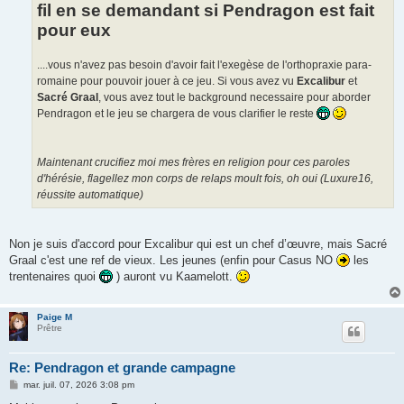
fil en se demandant si Pendragon est fait
pour eux
....vous n'avez pas besoin d'avoir fait l'exegèse de l'orthopraxie para-
romaine pour pouvoir jouer à ce jeu. Si vous avez vu
Excalibur
et
Sacré Graal
, vous avez tout le background necessaire pour aborder
Pendragon et le jeu se chargera de vous clarifier le reste
Maintenant crucifiez moi mes frères en religion pour ces paroles
d'hérésie, flagellez mon corps de relaps moult fois, oh oui (Luxure16,
réussite automatique)
Non je suis d'accord pour Excalibur qui est un chef d’œuvre, mais Sacré
Graal c'est une ref de vieux. Les jeunes (enfin pour Casus NO
les
trentenaires quoi
) auront vu Kaamelott.
Paige M
Prêtre
Re: Pendragon et grande campagne
M
mar. juil. 07, 2026 3:08 pm
e