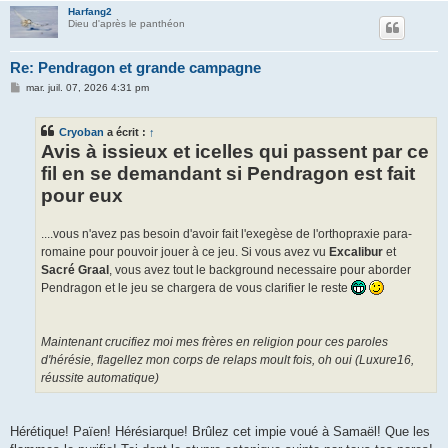
Harfang2
Dieu d'après le panthéon
Re: Pendragon et grande campagne
M
mar. juil. 07, 2026 4:31 pm
e
s
s
Cryoban
a écrit :
↑
a
g
Avis à issieux et icelles qui passent par ce
e
fil en se demandant si Pendragon est fait
pour eux
....vous n'avez pas besoin d'avoir fait l'exegèse de l'orthopraxie para-
romaine pour pouvoir jouer à ce jeu. Si vous avez vu
Excalibur
et
Sacré Graal
, vous avez tout le background necessaire pour aborder
Pendragon et le jeu se chargera de vous clarifier le reste
Maintenant crucifiez moi mes frères en religion pour ces paroles
d'hérésie, flagellez mon corps de relaps moult fois, oh oui (Luxure16,
réussite automatique)
Hérétique! Païen! Hérésiarque! Brûlez cet impie voué à Samaël! Que les