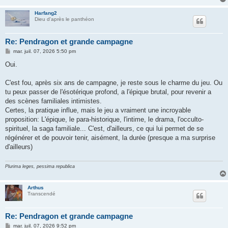
Harfang2
Dieu d'après le panthéon
Re: Pendragon et grande campagne
M
mar. juil. 07, 2026 5:50 pm
e
s
Oui.
s
a
g
C'est fou, après six ans de campagne, je reste sous le charme du jeu. Ou
e
tu peux passer de l'ésotérique profond, a l'épique brutal, pour revenir a
des scènes familiales intimistes.
Certes, la pratique influe, mais le jeu a vraiment une incroyable
proposition: L'épique, le para-historique, l'intime, le drama, l'occulto-
spirituel, la saga familiale... C'est, d'ailleurs, ce qui lui permet de se
régénérer et de pouvoir tenir, aisément, la durée (presque a ma surprise
d'ailleurs)
Plurima leges, pessima republica
Arthus
Transcendé
Re: Pendragon et grande campagne
M
mar. juil. 07, 2026 9:52 pm