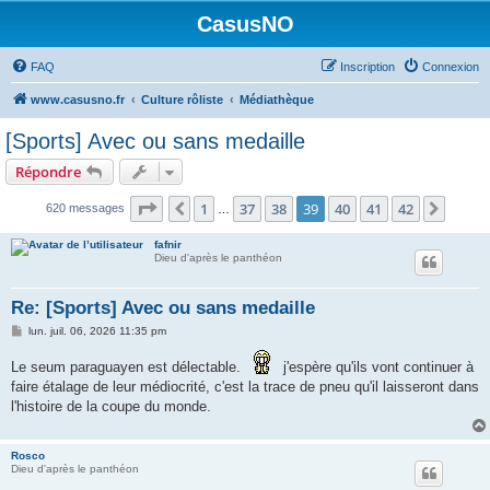
CasusNO
FAQ
Inscription
Connexion
www.casusno.fr
Culture rôliste
Médiathèque
[Sports] Avec ou sans medaille
Répondre
Page
39
sur
42
1
37
38
39
40
41
42
Précédent
Suiva
620 messages
…
fafnir
Dieu d'après le panthéon
Re: [Sports] Avec ou sans medaille
M
lun. juil. 06, 2026 11:35 pm
e
s
Le seum paraguayen est délectable.
j'espère qu'ils vont continuer à
s
a
faire étalage de leur médiocrité, c'est la trace de pneu qu'il laisseront dans
g
l'histoire de la coupe du monde.
e
Rosco
Dieu d'après le panthéon