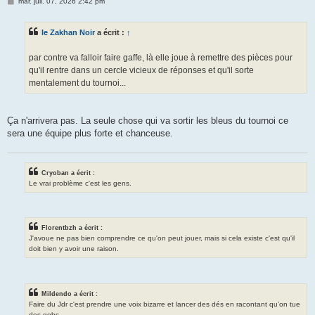
M
mar. juil. 07, 2026 2:42 pm
e
s
s
le Zakhan Noir
a écrit :
↑
a
g
e
par contre va falloir faire gaffe, là elle joue à remettre des pièces pour
qu'il rentre dans un cercle vicieux de réponses et qu'il sorte
mentalement du tournoi...
Ça n'arrivera pas. La seule chose qui va sortir les bleus du tournoi ce
sera une équipe plus forte et chanceuse.
Cryoban a écrit :
Le vrai problème c'est les gens.
Florentbzh a écrit :
J'avoue ne pas bien comprendre ce qu'on peut jouer, mais si cela existe c'est qu'il
doit bien y avoir une raison.
Mildendo a écrit :
Faire du Jdr c'est prendre une voix bizarre et lancer des dés en racontant qu'on tue
des gobs.