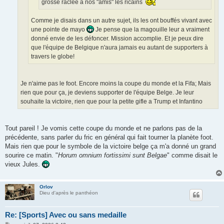
grosse raclée à nos "amis" les ricains
Comme je disais dans un autre sujet, ils les ont bouffés vivant avec
une pointe de mayo
Je pense que la magouille leur a vraiment
donné envie de les défoncer. Mission accomplie. Et je peux dire
que l'équipe de Belgique n'aura jamais eu autant de supporters à
travers le globe!
Je n'aime pas le foot. Encore moins la coupe du monde et la Fifa; Mais
rien que pour ça, je deviens supporter de l'équipe Belge. Je leur
souhaite la victoire, rien que pour la petite gifle a Trump et Infantino
Tout pareil ! Je vomis cette coupe du monde et ne parlons pas de la
précédente, sans parler du fric en général qui fait tourner la planète foot.
Mais rien que pour le symbole de la victoire belge ça m'a donné un grand
sourire ce matin. "
Horum omnium fortissimi sunt Belgae
" comme disait le
vieux Jules.
Orlov
Dieu d'après le panthéon
Re: [Sports] Avec ou sans medaille