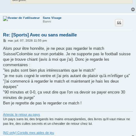
Sans Visage
Banni
Re: [Sports] Avec ou sans medaille
M
mar. juil. 07, 2026 11:55 pm
e
s
Alors pour être honnête, je ne peux pas regarder le match
s
Suisse/Colombie sur mon portable. Je ne supporte pas le football suisse
a
g
que je trouve chiant (avis à moi que j'ai). Donc je regarde les
e
commentaires :
"les pubs sont bien plus intéressantes que le match"
"je me suis cogné le ventre et j'ai pris autant de plaisir qu'à m'infliger ça"
"j'ai commencé à regarder le match et maintenant je hais les deux
équipes"
"90 minutes et 0-0, ça veut dire que l'on va devoir se payer encore 30
minutes de purge"
Ben je regrette de pas le regarder ce match !
Artesia: le retour au pays
Un pays sans loi, des brigands les mains ensanglantées, des livres qu'il vaut mieux ne
pas lire, des cultes secrets et un chevalier de retour chez lui.
[MJ only] Coriolis mes aides de jeu