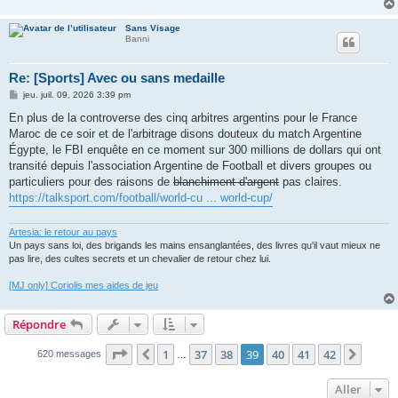
Sans Visage
Banni
Re: [Sports] Avec ou sans medaille
M
jeu. juil. 09, 2026 3:39 pm
e
s
En plus de la controverse des cinq arbitres argentins pour le France
s
Maroc de ce soir et de l'arbitrage disons douteux du match Argentine
a
g
Égypte, le FBI enquête en ce moment sur 300 millions de dollars qui ont
e
transité depuis l'association Argentine de Football et divers groupes ou
particuliers pour des raisons de
blanchiment d'argent
pas claires.
https://talksport.com/football/world-cu ... world-cup/
Artesia: le retour au pays
Un pays sans loi, des brigands les mains ensanglantées, des livres qu'il vaut mieux ne
pas lire, des cultes secrets et un chevalier de retour chez lui.
[MJ only] Coriolis mes aides de jeu
Répondre
Page
39
sur
42
1
37
38
39
40
41
42
Précédent
Suiva
620 messages
…
Aller