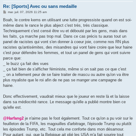
Re: [Sports] Avec ou sans medaille
M
mar. juil. 07, 2026 11:25 am
e
s
Boah, le contre kems en utilisant une lutte progressiste quand on est soi-
s
même dans le rance le plus abject c'est très, très classique.
a
g
Techniquement c'est censé être vu et débouté par les gens, mais dans
e
les faits, ça marche pas trop mal. Dans ce cas précis tu auras tout un
panel de racistes qui vont s'en donner à coeur joie, comme nos RN plus
racistes qu'antisémites, des misandres qui vont faire croire que leur haine
c'est pour défendre les femmes, et tout un panel de gens qui vont suivre
parce que:
_ le buzz ça fait des vues
_ ça fait bien de s'afficher féministe, même si on sait pas ce que c'est
_ on a tellement peur de se faire traiter de mascu ou autre qu'on va être
plus royaliste que le roi afin de ne pas se manger une campagne de
haine.
Donc effectivement, vaudrait mieux que le joueur en reste là et la laisse
dans sa médiocrité rance. Le message qu'elle a publié montre bien ce
qu'elle est.
@Harfang2
je n'aime pas le foot également. Tout ce qu'on a pu voir sur le
feuilleton de la FIFA, les magouilles d'arbitrage, l'épisode Trump ou plutôt
les épisodes Trump, etc. Tout cela me conforte dans mon désamour.
Pour autant, oui, que la Belgique ait plié les USA m'a fait sourire tout