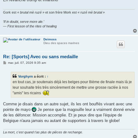
a
g
e
Gork est
« brutal mè ruzé »
et son frère Mork est
« ruzé mè brutal »
‘If in doubt, serve more ale.’
— First lesson of the rites of healing
Deimoss
Dieu des spaces marines
Re: [Sports] Avec ou sans medaille
M
mar. juil. 07, 2026 9:35 am
e
s
s
Vorghyrn
a écrit :
↑
a
g
en tout cas, je soutenais déjà les belges pour 8ième de finale mais là je
e
leur souhaite très très sincèrement de mettre une grosse raclée à nos
"amis" les ricains
Comme je disais dans un autre sujet, ils les ont bouffés vivant avec une
pointe de mayo
Je pense que la magouille leur a vraiment donné envie
de les défoncer. Mission accomplie. Et je peux dire que l'équipe de
Belgique n'aura jamais eu autant de supporters à travers le globe!
La mort, c'est quand t'as plus de pièces de rechange.