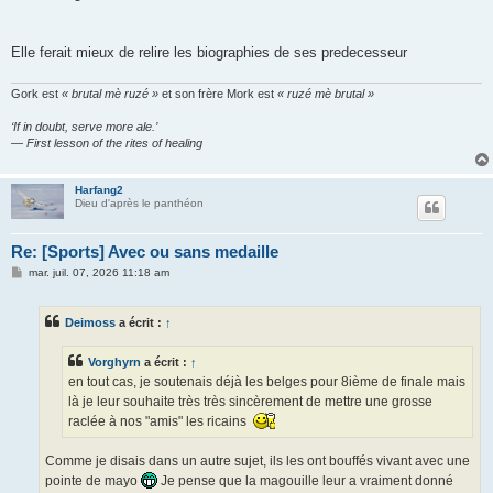
Elle ferait mieux de relire les biographies de ses predecesseur
Gork est
« brutal mè ruzé »
et son frère Mork est
« ruzé mè brutal »
‘If in doubt, serve more ale.’
— First lesson of the rites of healing
Harfang2
Dieu d'après le panthéon
Re: [Sports] Avec ou sans medaille
M
mar. juil. 07, 2026 11:18 am
e
s
s
Deimoss
a écrit :
↑
a
g
e
Vorghyrn
a écrit :
↑
en tout cas, je soutenais déjà les belges pour 8ième de finale mais
là je leur souhaite très très sincèrement de mettre une grosse
raclée à nos "amis" les ricains
Comme je disais dans un autre sujet, ils les ont bouffés vivant avec une
pointe de mayo
Je pense que la magouille leur a vraiment donné