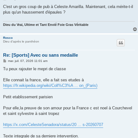
e
s
C'est un gros coup de pub à Celeste Amarilla. Maintenant, cela mérite-t-il
s
plus qu'un haussement d'épaules ?
a
g
e
Dieu du Vrai, Ultime et Tant Envié Foie Gras Véritable
Rosco
Dieu d'après le panthéon
Re: [Sports] Avec ou sans medaille
M
mar. juil. 07, 2026 11:01 am
e
s
Tu peux rajouter le mepri de classe
s
a
g
Elle connait la france, elle a fait ses etudes à
e
https://fr.wikipedia.org/wiki/Coll%C3%A ... on_(Paris)
Petit etablissement parisien
Pour elle,la preuve de son amour pour la France c est noel à Courchevel
et saint sylvestre à saint tropez
https://x.com/CelesteSenadora/status/20 ... s-20260707
Texte integrale de sa derniere intervention.