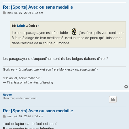
Re: [Sports] Avec ou sans medaille
M
mar. juil. 07, 2026 1:22 am
e
s
s
fafnir
a écrit :
↑
a
g
Le seum paraguayen est délectable.
j'espère qu'ils vont continuer
e
à faire étalage de leur médiocrité, c'est la trace de pneu qu'il laisseront
dans l'histoire de la coupe du monde.
les paraguayens d'aujourd'hui sont ils les belges italiens d'hier?
Gork est
« brutal mè ruzé »
et son frère Mork est
« ruzé mè brutal »
‘If in doubt, serve more ale.’
— First lesson of the rites of healing
Rosco
Dieu d'après le panthéon
Re: [Sports] Avec ou sans medaille
M
mar. juil. 07, 2026 4:54 am
e
s
Tout celapiur ca, le foot est sauf.
s
En revanche trump et infantino