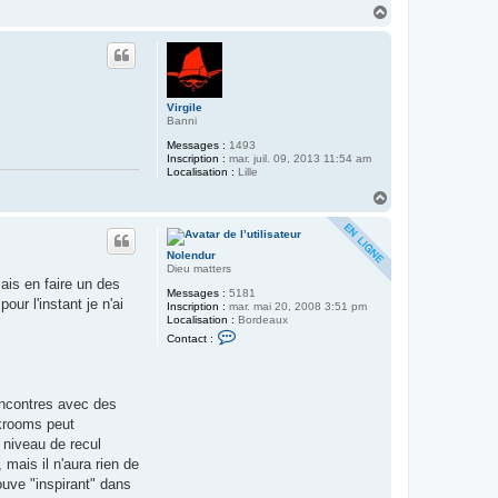
H
r
T
a
y
u
b
t
a
l
t
(
Virgile
l
Banni
e
r
Messages :
1493
e
Inscription :
mar. juil. 09, 2013 11:54 am
t
Localisation :
Lille
o
H
u
a
r
)
u
t
Nolendur
Dieu matters
sais en faire un des
Messages :
5181
ur l'instant je n'ai
Inscription :
mar. mai 20, 2008 3:51 pm
Localisation :
Bordeaux
C
Contact :
o
n
t
a
c
rencontres avec des
t
ckrooms peut
e
r
 niveau de recul
N
 mais il n'aura rien de
o
l
ouve "inspirant" dans
e