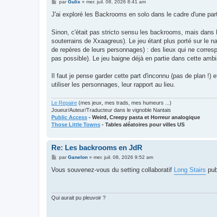
M
par
Gulix
»
mer. juil. 08, 2026 8:41 am
e
s
J'ai exploré les Backrooms en solo dans le cadre d'une p
s
a
g
Sinon, c'était pas stricto sensu les backrooms, mais dans
e
souterrains de Xxaagreus). Le jeu étant plus porté sur le nar
de repères de leurs personnages) : des lieux qui ne correspo
pas possible). Le jeu baigne déjà en partie dans cette ambi
Il faut je pense garder cette part d'inconnu (pas de plan !) 
utiliser les personnages, leur rapport au lieu.
Le Repaire
(mes jeux, mes trads, mes humeurs ...)
Joueur/Auteur/Traducteur dans le vignoble Nantais
Public Access
- Weird, Creepy pasta et Horreur analogique
Those Little Towns
- Tables aléatoires pour villes US
Re: Les backrooms en JdR
M
par
Ganelon
»
mer. juil. 08, 2026 9:52 am
e
s
Vous souvenez-vous du setting collaboratif
Long Stairs
pub
s
a
g
e
Qui aurait pu pleuvoir ?