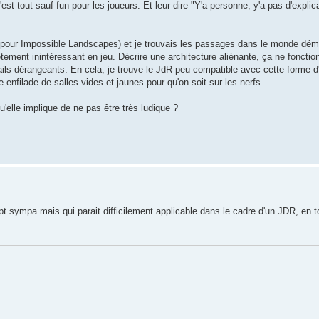
st tout sauf fun pour les joueurs. Et leur dire "Y'a personne, y'a pas d'explic
e pour Impossible Landscapes) et je trouvais les passages dans le monde dém
tement inintéressant en jeu. Décrire une architecture aliénante, ça ne fonctionn
ils dérangeants. En cela, je trouve le JdR peu compatible avec cette forme d'h
ne enfilade de salles vides et jaunes pour qu'on soit sur les nerfs.
u'elle implique de ne pas être très ludique ?
sympa mais qui parait difficilement applicable dans le cadre d'un JDR, en t