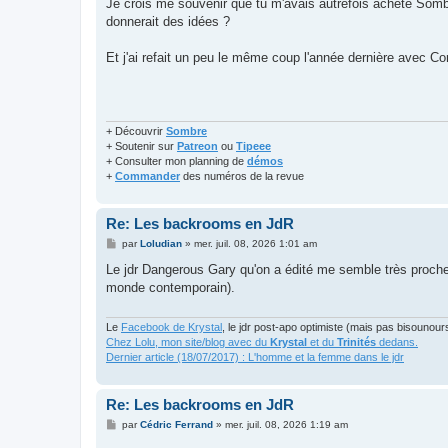
Je crois me souvenir que tu m'avais autrefois acheté Sombre
donnerait des idées ?
Et j'ai refait un peu le même coup l'année dernière avec C
+ Découvrir
Sombre
+ Soutenir sur
Patreon
ou
Tipeee
+ Consulter mon planning de
démos
+
Commander
des numéros de la revue
Re: Les backrooms en JdR
M
par
Loludian
»
mer. juil. 08, 2026 1:01 am
e
s
Le jdr Dangerous Gary qu'on a édité me semble très proche
s
monde contemporain).
a
g
e
Le
Facebook de Krystal
, le jdr post-apo optimiste (mais pas bisounour
Chez Lolu, mon site/blog avec du
Krystal
et du
Trinités
dedans.
Dernier article (18/07/2017) : L'homme et la femme dans le jdr
Re: Les backrooms en JdR
M
par
Cédric Ferrand
»
mer. juil. 08, 2026 1:19 am
e
s