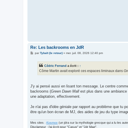
Re: Les backrooms en JdR
M
par
Tybalt (le retour)
»
mer. juil. 08, 2026 12:40 pm
e
s
s
Cédric Ferrand
a écrit :
↑
a
g
Côme Martin avait exploré ces espaces liminaux dans
Gr
e
J'y ai pensé aussi en lisant ton message. Le centre commer
backrooms (
Green Dawn Mall
est plus dans une ambiance 
une adaptation, effectivement.
Je n'ai pas d'idée géniale par rapport au problème que tu p
être qu'un bon écran de MJ, des aides de jeu du type imag
Mes sites :
Kosmos
(un jdra sur la mythologie grecque qui a lu les aut
Disclameur : j'ai écrit pour "Casus" et "Jdr Mag".