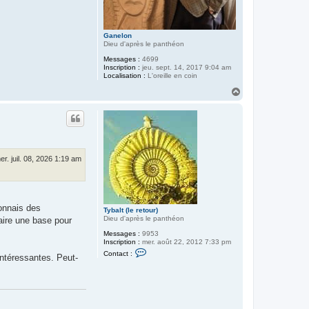
Ganelon
Dieu d'après le panthéon
Messages :
4699
Inscription :
jeu. sept. 14, 2017 9:04 am
Localisation :
L'oreille en coin
H
a
u
t
er. juil. 08, 2026 1:19 am
connais des
Tybalt (le retour)
Dieu d'après le panthéon
ire une base pour
Messages :
9953
Inscription :
mer. août 22, 2012 7:33 pm
C
Contact :
intéressantes. Peut-
o
n
t
a
c
t
e