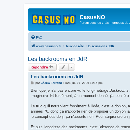
CasusNO
Forum avec de vrais morceaux de
FAQ
www.casusno.fr
Jeux de rôle
Discussions JDR
Les backrooms en JdR
Répondre
Les backrooms en JdR
M
par
Cédric Ferrand
»
mar. juil. 07, 2026 11:16 pm
e
s
Bien que je n'ai pas encore vu le long-métrage
Backrooms
s
imaginaire. Et forcément, à un moment donné, j'ai pensé à
a
g
e
Le truc qu'il nous vient forcément à l'idée, c'est le donjon
années 70, donc ça n'apporte rien de proposer un donjon j
le concept des donj, ça n'apporte rien. Pour surprendre un j
Et puis l'angoisse des backrooms, c'est l'absence de rencon