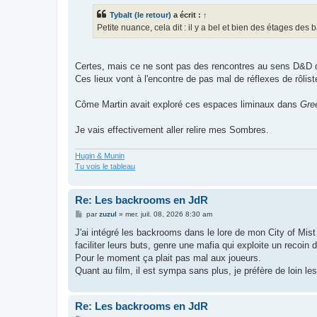
s
Tybalt (le retour)
a écrit :
↑
a
g
Petite nuance, cela dit : il y a bel et bien des étages des
e
Certes, mais ce ne sont pas des rencontres au sens D&D d
Ces lieux vont à l'encontre de pas mal de réflexes de rôlist
Côme Martin avait exploré ces espaces liminaux dans
Gre
Je vais effectivement aller relire mes Sombres.
Hugin & Munin
Tu vois le tableau
Re: Les backrooms en JdR
M
par
zuzul
»
mer. juil. 08, 2026 8:30 am
e
s
J'ai intégré les backrooms dans le lore de mon City of Mist av
s
faciliter leurs buts, genre une mafia qui exploite un recoin 
a
g
Pour le moment ça plait pas mal aux joueurs.
e
Quant au film, il est sympa sans plus, je préfère de loin le
Re: Les backrooms en JdR