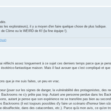
ndés.
pas les explorateurs), il y a moyen d'en faire quelque chose de plus ludique.
ge de Côme ou le WEIRD de Kf (la fine équipe !).
z3QmQ
 j'ai réfléchi assez longuement à ce sujet ces derniers temps parce que je pen
otérico-fantastique maison. Mais il faut avouer que c'est compliqué et que po
ons que je me suis faites, un peu en vrac.
la peur (jouer sur les signes de danger, la vulnérabilité des protagonistes, des 
es Backrooms ne s'y prête pas trop. Autant une personne perdue dans les Ba
aisons, autant je pense que son expérience ne se transfère pas bien au second
 Backrooms (il est toujours possibles d'y faire un scénario d'horreur bien sûr,
ne désaffectée, dans des catacombes, etc.). Parce qu'à mon avis, ce qu'on tr