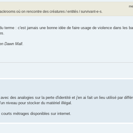
me
 backrooms où on rencontre des créatures / entités / survivant-e-s.
u terme : c'est jamais une bonne idée de faire usage de violence dans les b
es.
en Dawn Mall
.
ec des analogies sur la perte d'identité et j'en ai fait un lieu utilisé par diff
d'un niveau pour stocker du matériel illégal.
s courts métrages disponibles sur internet.