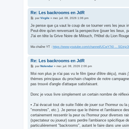
Re: Les backrooms en JdR
M
par
Virgile
»
mer. juil. 08, 2026 1:06 pm
e
s
Je pense que ça vaut le coup de se tourner vers les jeux i
s
Peut-être qu'en renversant la perspective (jouer les lieux, 
a
g
J'ai en tête la Grive Noire de Milouch, l'Hôtel du Lion Rou
e
Ma chaîne YT :
https://www.youtube.com/channel/UCwY7t0 ... SGtrj
Re: Les backrooms en JdR
M
par
Nolendur
»
mer. juil. 08, 2026 2:06 pm
e
s
Moi non plus je n'ai pas vu le film (peur d'être déçu), mais
s
thèmes principaux du prochain chapitre de notre campagne és
a
g
pas trouvé d'angle d'attaque satisfaisant.
e
Donc je vous livre simplement un certain nombre de réflexi
• J'ai évacué tout de suite l'idée de jouer sur l'horreur ou 
"monstres", etc.). Je pense que le thème et l'ambiance d
certainement ressentir la peur ou l'horreur pour diverses r
(spectateur ou joueur) sans perdre l'ambiance spécifique des
particulièrement "backrooms", autant le faire dans une usi