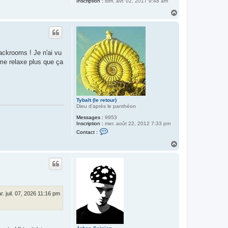
Inscription :
dim. avr. 02, 2017 9:48 am
H
a
u
t
ackrooms ! Je n'ai vu
 me relaxe plus que ça
Tybalt (le retour)
Dieu d'après le panthéon
Messages :
9953
Inscription :
mer. août 22, 2012 7:33 pm
C
Contact :
o
n
H
t
a
a
u
c
t
t
e
r
T
y
r. juil. 07, 2026 11:16 pm
b
a
l
t
(
l