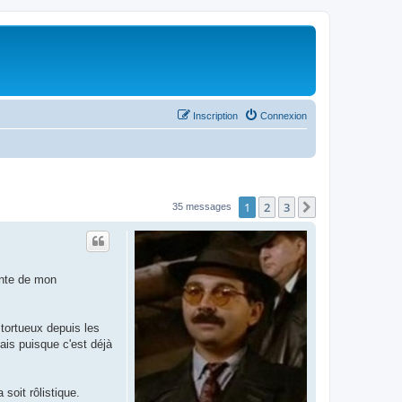
Inscription
Connexion
1
2
3
Suivant
35 messages
ante de mon
 tortueux depuis les
ais puisque c'est déjà
soit rôlistique.