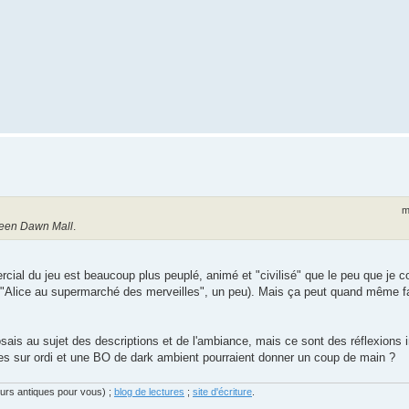
m
een Dawn Mall
.
cial du jeu est beaucoup plus peuplé, animé et "civilisé" que le peu que je 
"Alice au supermarché des merveilles", un peu). Mais ça peut quand même fa
osais au sujet des descriptions et de l'ambiance, mais ce sont des réflexions 
es sur ordi et une BO de dark ambient pourraient donner un coup de main ?
eurs antiques pour vous) ;
blog de lectures
;
site d'écriture
.