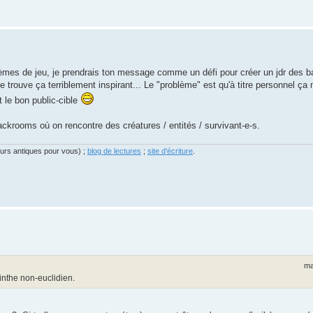
stèmes de jeu, je prendrais ton message comme un défi pour créer un jdr des b
trouve ça terriblement inspirant... Le "problème" est qu'à titre personnel ça
t le bon public-cible
backrooms où on rencontre des créatures / entités / survivant-e-s.
eurs antiques pour vous) ;
blog de lectures
;
site d'écriture
.
ma
inthe non-euclidien.