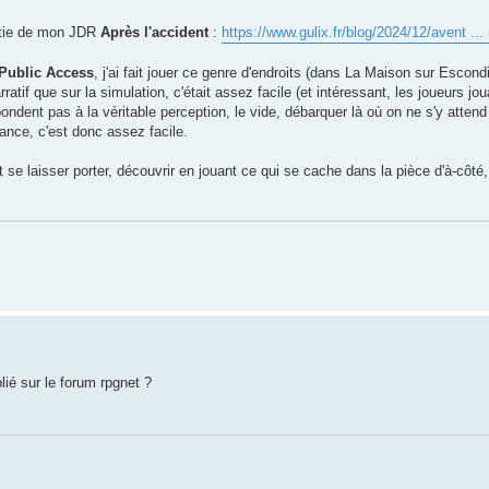
artie de mon JDR
Après l'accident
:
https://www.gulix.fr/blog/2024/12/avent ..
Public Access
, j'ai fait jouer ce genre d'endroits (dans La Maison sur Escond
ratif que sur la simulation, c'était assez facile (et intéressant, les joueurs jo
ndent pas à la véritable perception, le vide, débarquer là où on ne s'y attend
ance, c'est donc assez facile.
et se laisser porter, découvrir en jouant ce qui se cache dans la pièce d'à-côté,
lié sur le forum rpgnet ?