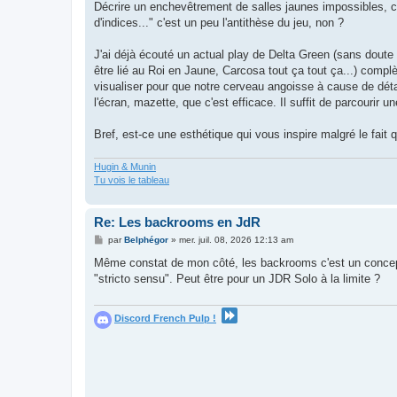
Décrire un enchevêtrement de salles jaunes impossibles, c'e
d'indices..." c'est un peu l'antithèse du jeu, non ?
J'ai déjà écouté un actual play de Delta Green (sans dout
être lié au Roi en Jaune, Carcosa tout ça tout ça...) complè
visualiser pour que notre cerveau angoisse à cause de déta
l'écran, mazette, que c'est efficace. Il suffit de parcourir u
Bref, est-ce une esthétique qui vous inspire malgré le fait q
Hugin & Munin
Tu vois le tableau
Re: Les backrooms en JdR
M
par
Belphégor
»
mer. juil. 08, 2026 12:13 am
e
s
Même constat de mon côté, les backrooms c'est un concept 
s
"stricto sensu". Peut être pour un JDR Solo à la limite ?
a
g
e
Discord French Pulp !