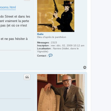
a
n
d
. rooms.html
ido Street et dans les
uant vraiment la perte
 pas (et où ce n'est
Gulix
Dieu d'après le panthéon
 et ne pas hésiter à
Messages :
2315
Inscription :
mer. déc. 02, 2009 10:12 am
Localisation :
Nantes (Vallet, dans le
Vignoble)
C
Contact :
o
n
t
a
H
c
a
t
u
e
t
r
G
u
l
i
x