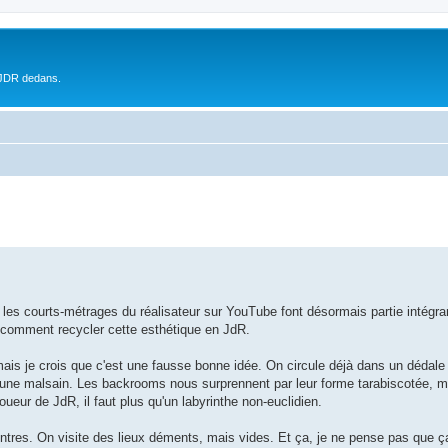
 JDR dedans.
, les courts-métrages du réalisateur sur YouTube font désormais partie intégr
 comment recycler cette esthétique en JdR.
, mais je crois que c'est une fausse bonne idée. On circule déjà dans un dédale
aune malsain. Les backrooms nous surprennent par leur forme tarabiscotée, m
oueur de JdR, il faut plus qu'un labyrinthe non-euclidien.
tres. On visite des lieux déments, mais vides. Et ça, je ne pense pas que ça 