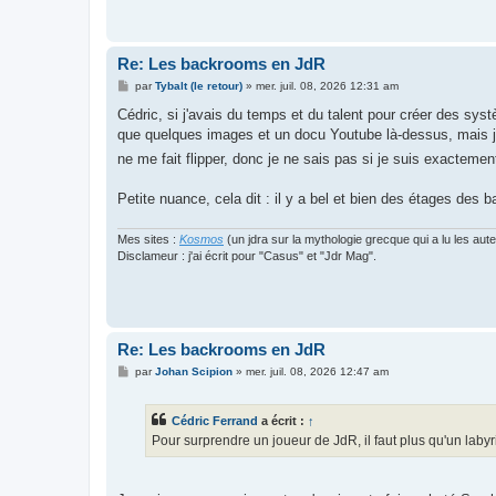
Re: Les backrooms en JdR
M
par
Tybalt (le retour)
»
mer. juil. 08, 2026 12:31 am
e
s
Cédric, si j'avais du temps et du talent pour créer des sy
s
que quelques images et un docu Youtube là-dessus, mais je 
a
g
ne me fait flipper, donc je ne sais pas si je suis exactemen
e
Petite nuance, cela dit : il y a bel et bien des étages des 
Mes sites :
Kosmos
(un jdra sur la mythologie grecque qui a lu les aut
Disclameur : j'ai écrit pour "Casus" et "Jdr Mag".
Re: Les backrooms en JdR
M
par
Johan Scipion
»
mer. juil. 08, 2026 12:47 am
e
s
s
Cédric Ferrand
a écrit :
↑
a
g
Pour surprendre un joueur de JdR, il faut plus qu'un labyr
e