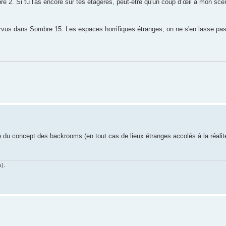
 2. Si tu l'as encore sur tes étagères, peut-être qu'un coup d’œil à mon scén
orvus dans Sombre 15. Les espaces horrifiques étranges, on ne s'en lasse pas
 du concept des backrooms (en tout cas de lieux étranges accolés à la réalit
s).