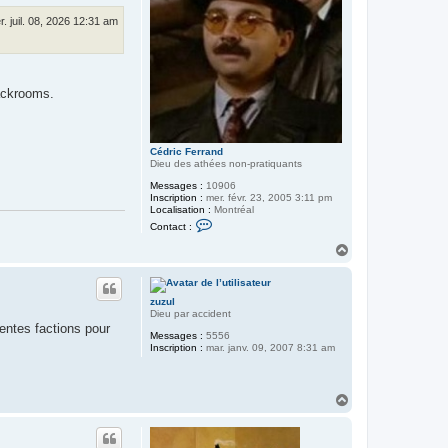
u
d
r. juil. 08, 2026 12:31 am
i
a
n
ackrooms.
Cédric Ferrand
Dieu des athées non-pratiquants
Messages :
10906
Inscription :
mer. févr. 23, 2005 3:11 pm
Localisation :
Montréal
C
Contact :
o
n
H
t
a
a
u
c
t
t
zuzul
e
Dieu par accident
r
érentes factions pour
C
Messages :
5556
é
Inscription :
mar. janv. 09, 2007 8:31 am
d
r
i
c
H
F
a
e
r
u
r
t