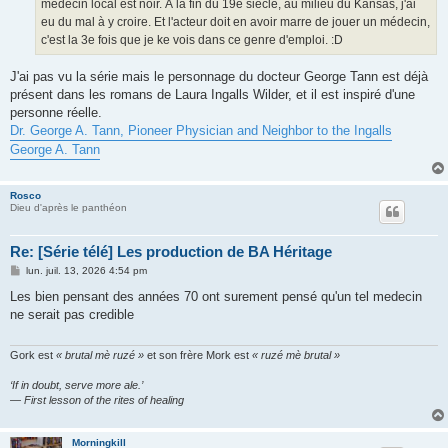
médecin local est noir. À la fin du 19e siècle, au milieu du Kansas, j'ai
eu du mal à y croire. Et l'acteur doit en avoir marre de jouer un médecin,
c'est la 3e fois que je ke vois dans ce genre d'emploi. :D
J'ai pas vu la série mais le personnage du docteur George Tann est déjà
présent dans les romans de Laura Ingalls Wilder, et il est inspiré d'une
personne réelle.
Dr. George A. Tann, Pioneer Physician and Neighbor to the Ingalls
George A. Tann
Rosco
Dieu d'après le panthéon
Re: [Série télé] Les production de BA Héritage
M
lun. juil. 13, 2026 4:54 pm
e
s
Les bien pensant des années 70 ont surement pensé qu'un tel medecin
s
ne serait pas credible
a
g
e
Gork est
« brutal mè ruzé »
et son frère Mork est
« ruzé mè brutal »
‘If in doubt, serve more ale.’
— First lesson of the rites of healing
Morningkill