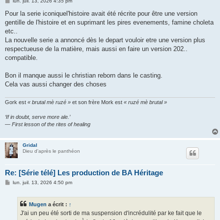
M
lun. juil. 13, 2026 4:35 pm
e
s
Pour la serie iconiquel'histoire avait été récrite pour être une version
s
gentille de l'histoire et en suprimant les pires evenements, famine choleta
a
g
etc..
e
La nouvelle serie a annoncé dès le depart vouloir etre une version plus
respectueuse de la matière, mais aussi en faire un version 202..
compatible.
Bon il manque aussi le christian reborn dans le casting.
Cela vas aussi changer des choses
Gork est
« brutal mè ruzé »
et son frère Mork est
« ruzé mè brutal »
‘If in doubt, serve more ale.’
— First lesson of the rites of healing
Gridal
Dieu d'après le panthéon
Re: [Série télé] Les production de BA Héritage
M
lun. juil. 13, 2026 4:50 pm
e
s
s
Mugen
a écrit :
↑
a
g
J'ai un peu été sorti de ma suspension d'incrédulité par ke fait que le
e