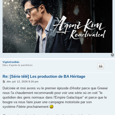
VigiloConfido
Dieu d'après le panthéon
Re: [Série télé] Les production de BA Héritage
M
dim. juil. 12, 2026 9:16 pm
e
s
Dulcinée et moi avons vu le premier épisode d'
Andor
parce que Greewi
s
nous l'a chaudement recommandé pour voir une série où on voit "le
a
g
quotidien des gens normaux dans l'Empire Galactique" et parce que le
e
bougre va nous faire jouer une campagne motorisée par son
système
Féérie
prochainement