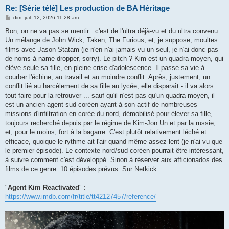
Re: [Série télé] Les production de BA Héritage
M
dim. juil. 12, 2026 11:28 am
e
s
Bon, on ne va pas se mentir : c'est de l'ultra déjà-vu et du ultra convenu.
s
Un mélange de John Wick, Taken, The Furious, et, je suppose, moultes
a
g
films avec Jason Statam (je n'en n'ai jamais vu un seul, je n'ai donc pas
e
de noms à name-dropper, sorry). Le pitch ? Kim est un quadra-moyen, qui
élève seule sa fille, en pleine crise d'adolescence. Il passe sa vie à
courber l'échine, au travail et au moindre conflit. Après, justement, un
conflit lié au harcèlement de sa fille au lycée, elle disparaît - il va alors
tout faire pour la retrouver ... sauf qu'il n'est pas qu'un quadra-moyen, il
est un ancien agent sud-coréen ayant à son actif de nombreuses
missions d'infiltration en corée du nord, démobilisé pour élever sa fille,
toujours recherché depuis par le régime de Kim-Jon Un et par la russie,
et, pour le moins, fort à la bagarre. C'est plutôt relativement léché et
efficace, quoique le rythme ait l'air quand même assez lent (je n'ai vu que
le premier épisode). Le contexte nord/sud coréen pourrait être intéressant,
à suivre comment c'est développé. Sinon à réserver aux afficionados des
films de ce genre. 10 épisodes prévus. Sur Netkick.
"
Agent Kim Reactivated
" :
https://www.imdb.com/fr/title/tt42127457/reference/