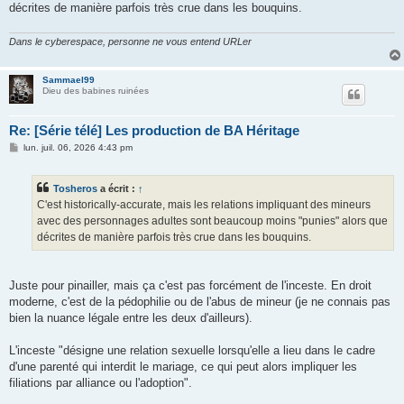
décrites de manière parfois très crue dans les bouquins.
Dans le cyberespace, personne ne vous entend URLer
Sammael99
Dieu des babines ruinées
Re: [Série télé] Les production de BA Héritage
M
lun. juil. 06, 2026 4:43 pm
e
s
s
Tosheros
a écrit :
↑
a
g
C'est historically-accurate, mais les relations impliquant des mineurs
e
avec des personnages adultes sont beaucoup moins "punies" alors que
décrites de manière parfois très crue dans les bouquins.
Juste pour pinailler, mais ça c'est pas forcément de l'inceste. En droit
moderne, c'est de la pédophilie ou de l'abus de mineur (je ne connais pas
bien la nuance légale entre les deux d'ailleurs).
L'inceste "désigne une relation sexuelle lorsqu'elle a lieu dans le cadre
d'une parenté qui interdit le mariage, ce qui peut alors impliquer les
filiations par alliance ou l'adoption".