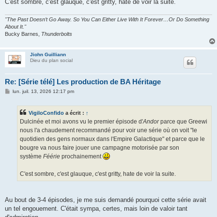
C'est sombre, c'est glauque, c'est gritty, hate de voir la suite.
"The Past Doesn’t Go Away. So You Can Either Live With It Forever…Or Do Something
About It."
Bucky Barnes,
Thunderbolts
Jiohn Guilliann
Dieu du plan social
Re: [Série télé] Les production de BA Héritage
M
lun. juil. 13, 2026 12:17 pm
e
s
s
VigiloConfido
a écrit :
↑
a
g
Dulcinée et moi avons vu le premier épisode d'
Andor
parce que Greewi
e
nous l'a chaudement recommandé pour voir une série où on voit "le
quotidien des gens normaux dans l'Empire Galactique" et parce que le
bougre va nous faire jouer une campagne motorisée par son
système
Féérie
prochainement
C'est sombre, c'est glauque, c'est gritty, hate de voir la suite.
Au bout de 3-4 épisodes, je me suis demandé pourquoi cette série avait
un tel engouement. C'était sympa, certes, mais loin de valoir tant