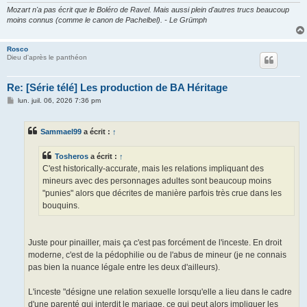
Mozart n'a pas écrit que le Boléro de Ravel. Mais aussi plein d'autres trucs beaucoup
moins connus (comme le canon de Pachelbel). - Le Grümph
Rosco
Dieu d'après le panthéon
Re: [Série télé] Les production de BA Héritage
M
lun. juil. 06, 2026 7:36 pm
e
s
s
Sammael99
a écrit :
↑
a
g
e
Tosheros
a écrit :
↑
C'est historically-accurate, mais les relations impliquant des
mineurs avec des personnages adultes sont beaucoup moins
"punies" alors que décrites de manière parfois très crue dans les
bouquins.
Juste pour pinailler, mais ça c'est pas forcément de l'inceste. En droit
moderne, c'est de la pédophilie ou de l'abus de mineur (je ne connais
pas bien la nuance légale entre les deux d'ailleurs).
L'inceste "désigne une relation sexuelle lorsqu'elle a lieu dans le cadre
d'une parenté qui interdit le mariage, ce qui peut alors impliquer les