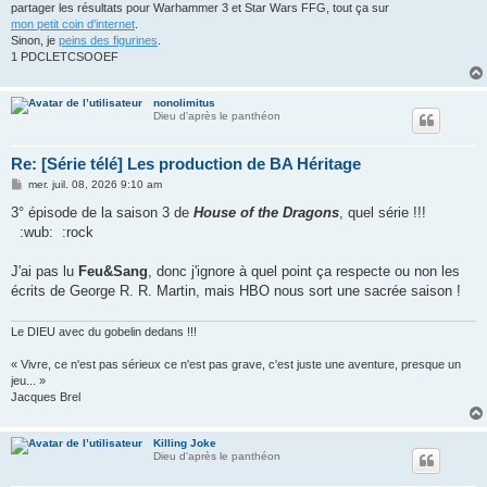
partager les résultats pour Warhammer 3 et Star Wars FFG, tout ça sur
mon petit coin d'internet
.
Sinon, je
peins des figurines
.
1 PDCLETCSOOEF
nonolimitus
Dieu d'après le panthéon
Re: [Série télé] Les production de BA Héritage
M
mer. juil. 08, 2026 9:10 am
e
s
3° épisode de la saison 3 de
House of the Dragons
, quel série !!!
s
:wub: :rock
a
g
e
J'ai pas lu
Feu&Sang
, donc j'ignore à quel point ça respecte ou non les
écrits de George R. R. Martin, mais HBO nous sort une sacrée saison !
Le DIEU avec du gobelin dedans !!!
« Vivre, ce n'est pas sérieux ce n'est pas grave, c'est juste une aventure, presque un
jeu... »
Jacques Brel
Killing Joke
Dieu d'après le panthéon