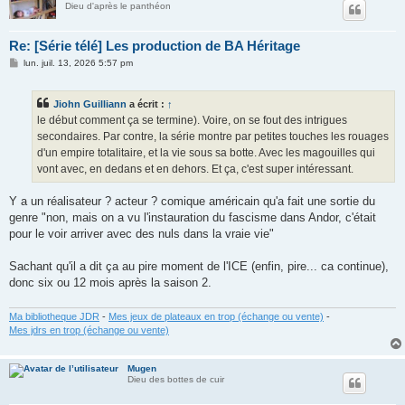
Dieu d'après le panthéon
Re: [Série télé] Les production de BA Héritage
M
lun. juil. 13, 2026 5:57 pm
e
s
s
Jiohn Guilliann
a écrit :
↑
a
g
le début comment ça se termine). Voire, on se fout des intrigues
e
secondaires. Par contre, la série montre par petites touches les rouages
d'un empire totalitaire, et la vie sous sa botte. Avec les magouilles qui
vont avec, en dedans et en dehors. Et ça, c'est super intéressant.
Y a un réalisateur ? acteur ? comique américain qu'a fait une sortie du
genre "non, mais on a vu l'instauration du fascisme dans Andor, c'était
pour le voir arriver avec des nuls dans la vraie vie"
Sachant qu'il a dit ça au pire moment de l'ICE (enfin, pire... ca continue),
donc six ou 12 mois après la saison 2.
Ma bibliotheque JDR
-
Mes jeux de plateaux en trop (échange ou vente)
-
Mes jdrs en trop (échange ou vente)
Mugen
Dieu des bottes de cuir