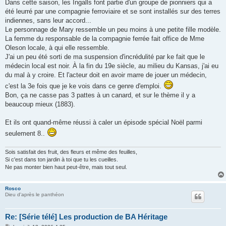
Dans cette saison, les Ingalls font partie d'un groupe de pionniers qui a
été leurré par une compagnie ferroviaire et se sont installés sur des terres
indiennes, sans leur accord...
Le personnage de Mary ressemble un peu moins à une petite fille modèle.
La femme du responsable de la compagnie ferrée fait office de Mme
Oleson locale, à qui elle ressemble.
J'ai un peu été sorti de ma suspension d'incrédulité par ke fait que le
médecin local est noir. À la fin du 19e siècle, au milieu du Kansas, j'ai eu
du mal à y croire. Et l'acteur doit en avoir marre de jouer un médecin,
c'est la 3e fois que je ke vois dans ce genre d'emploi.
Bon, ça ne casse pas 3 pattes à un canard, et sur le thème il y a
beaucoup mieux (1883).
Et ils ont quand-même réussi à caler un épisode spécial Noël parmi
seulement 8..
Sois satisfait des fruit, des fleurs et même des feuilles,
Si c'est dans ton jardin à toi que tu les cueilles.
Ne pas monter bien haut peut-être, mais tout seul.
Rosco
Dieu d'après le panthéon
Re: [Série télé] Les production de BA Héritage