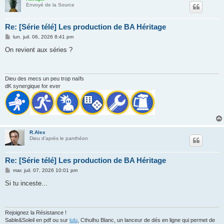
Envoyé de la Source
Re: [Série télé] Les production de BA Héritage
M
lun. juil. 06, 2026 8:41 pm
e
s
On revient aux séries ?
s
a
g
e
Dieu des mecs un peu trop naïfs
dK synergique for ever
R.Alex
Dieu d'après le panthéon
Re: [Série télé] Les production de BA Héritage
M
mar. juil. 07, 2026 10:01 pm
e
s
Si tu inceste...
s
a
g
e
Rejoignez la Résistance !
Sable&Soleil en pdf ou sur
lulu
, Cthulhu Blanc, un lanceur de dés en ligne qui permet de