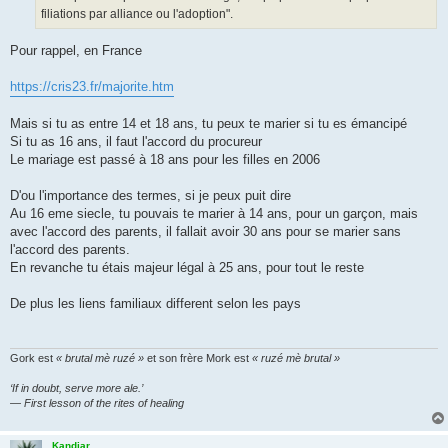
filiations par alliance ou l'adoption".
Pour rappel, en France
https://cris23.fr/majorite.htm
Mais si tu as entre 14 et 18 ans, tu peux te marier si tu es émancipé
Si tu as 16 ans, il faut l'accord du procureur
Le mariage est passé à 18 ans pour les filles en 2006
D'ou l'importance des termes, si je peux puit dire
Au 16 eme siecle, tu pouvais te marier à 14 ans, pour un garçon, mais
avec l'accord des parents, il fallait avoir 30 ans pour se marier sans
l'accord des parents.
En revanche tu étais majeur légal à 25 ans, pour tout le reste
De plus les liens familiaux different selon les pays
Gork est
« brutal mè ruzé »
et son frère Mork est
« ruzé mè brutal »
‘If in doubt, serve more ale.’
— First lesson of the rites of healing
Kandjar