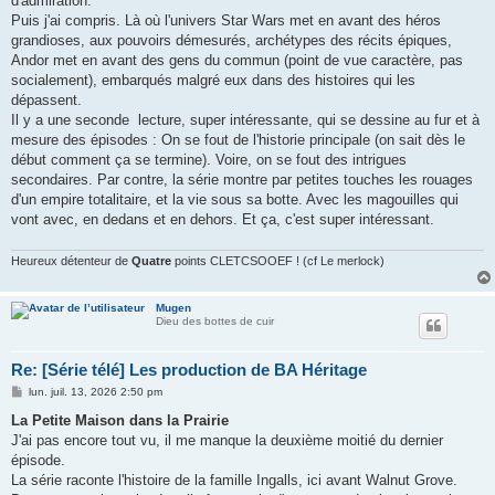
d'admiration.
Puis j'ai compris. Là où l'univers Star Wars met en avant des héros
grandioses, aux pouvoirs démesurés, archétypes des récits épiques,
Andor met en avant des gens du commun (point de vue caractère, pas
socialement), embarqués malgré eux dans des histoires qui les
dépassent.
Il y a une seconde lecture, super intéressante, qui se dessine au fur et à
mesure des épisodes : On se fout de l'historie principale (on sait dès le
début comment ça se termine). Voire, on se fout des intrigues
secondaires. Par contre, la série montre par petites touches les rouages
d'un empire totalitaire, et la vie sous sa botte. Avec les magouilles qui
vont avec, en dedans et en dehors. Et ça, c'est super intéressant.
Heureux détenteur de
Quatre
points CLETCSOOEF ! (cf Le merlock)
Mugen
Dieu des bottes de cuir
Re: [Série télé] Les production de BA Héritage
M
lun. juil. 13, 2026 2:50 pm
e
s
La Petite Maison dans la Prairie
s
J'ai pas encore tout vu, il me manque la deuxième moitié du dernier
a
g
épisode.
e
La série raconte l'histoire de la famille Ingalls, ici avant Walnut Grove.