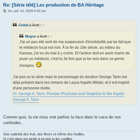
Re: [Série télé] Les production de BA Héritage
M
lun. juil. 13, 2026 6:32 pm
e
s
s
Gridal
a écrit :
↑
a
g
e
Mugen
a écrit :
↑
J'ai un peu été sorti de ma suspension d'incrédulité par ke fait que
le médecin local est noir. À la fin du 19e siècle, au milieu du
Kansas, j'ai eu du mal à y croire. Et l'acteur doit en avoir marre de
jouer un médecin, c'est la 3e fois que je ke vois dans ce genre
d'emploi.
J'ai pas vu la série mais le personnage du docteur George Tann est
déjà présent dans les romans de Laura Ingalls Wilder, et il est inspiré
d'une personne réelle.
Dr. George A. Tann, Pioneer Physician and Neighbor to the Ingalls
George A. Tann
Comme quoi, la vie nous met parfois la face dans le caca de nos
certitudes...
Sois satisfait des fruit, des fleurs et même des feuilles,
Si c'est dans ton jardin à toi que tu les cueilles.