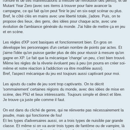
l'ombre et de ses manifestations à mesure de l'évolution des perso), et de
Mutant Year Zero (avec ses items à trouver pour faire avancer la
campagne, ce qui fait qu'on peut 'finir le jeu' en six-sept scénar ou plus.
Bref, le côté clés en mains avec une liberté totale, j'adore. Puis, on te
propose des lieux, des gens, des idées pour chaque acte, avec une
évolution de l'ambiance générale du monde. J'ai hâte de mettre ça en jeu
et en scène.
Les règles d'XP sont basiques et fonctionneront bien. En gros on
développe les personnages d'un certain nombre de points par actes. Et
j'aime l'idée qu'on puisse garder plus de dés pour réussir à mesure qu'on
gagne en XP. Le fait que la mécanique 'change' un peu, c'est bien trouvé.
Même les règles de la rêverie évoluent peu à peu (on pourra en créer soi-
même et notre réaction à l'addiction va être modifiée aussi).
Bref, l'aspect mécanique du jeu est toujours aussi captivant pour moi.
Les ajouts du cadre de jeu sont trop captivants. On te décrit
'sommairement' certaines régions du monde, avec des idées de mise en
scène, des PNJ et lieux intéressants. Toujours simple et direct et libre.
Je trouve ça juste pile comme il faut.
On est dans du cliché de genre, qui ne réinvente pas nécessairement la
poudre, mais qui fonctionne de fou!
Et les types d'adversaires aussi, on a trois types de nuisible par grande
classe. Et même si on va avoir trois types de fantôme ou de vampire, là