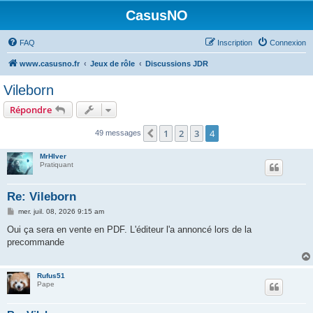
CasusNO
FAQ
Inscription
Connexion
www.casusno.fr
Jeux de rôle
Discussions JDR
Vileborn
Répondre
1
2
3
4
Précédent
49 messages
MrHIver
Pratiquant
Re: Vileborn
M
mer. juil. 08, 2026 9:15 am
e
s
Oui ça sera en vente en PDF. L'éditeur l'a annoncé lors de la
s
precommande
a
g
e
Rufus51
Pape