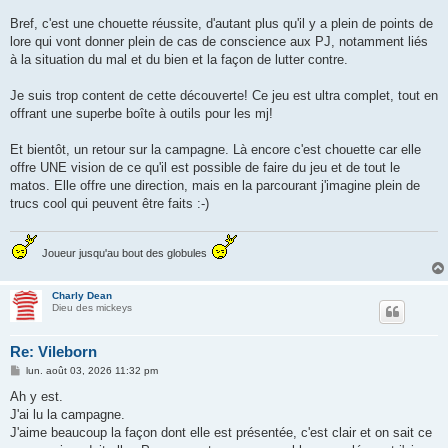
Bref, c'est une chouette réussite, d'autant plus qu'il y a plein de points de
lore qui vont donner plein de cas de conscience aux PJ, notamment liés
à la situation du mal et du bien et la façon de lutter contre.
Je suis trop content de cette découverte! Ce jeu est ultra complet, tout en
offrant une superbe boîte à outils pour les mj!
Et bientôt, un retour sur la campagne. Là encore c'est chouette car elle
offre UNE vision de ce qu'il est possible de faire du jeu et de tout le
matos. Elle offre une direction, mais en la parcourant j'imagine plein de
trucs cool qui peuvent être faits :-)
Joueur jusqu'au bout des globules
Charly Dean
Dieu des mickeys
Re: Vileborn
M
lun. août 03, 2026 11:32 pm
e
s
Ah y est.
s
J'ai lu la campagne.
a
g
J'aime beaucoup la façon dont elle est présentée, c'est clair et on sait ce
e