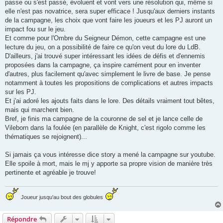
passe ou s'est passé, évoluent et vont vers une résolution qui, même si
elle n'est pas novatrice, sera super efficace ! Jusqu'aux derniers instants
de la campagne, les choix que vont faire les joueurs et les PJ auront un
impact fou sur le jeu.
Et comme pour l'Ombre du Seigneur Démon, cette campagne est une
lecture du jeu, on a possibilité de faire ce qu'on veut du lore du LdB.
D'ailleurs, j'ai trouvé super intéressant les idées de défis et d'ennemis
proposées dans la campagne, ça inspire carrément pour en inventer
d'autres, plus facilement qu'avec simplement le livre de base. Je pense
notamment à toutes les propositions de complications et autres impacts
sur les PJ.
Et j'ai adoré les ajouts faits dans le lore. Des détails vraiment tout bêtes,
mais qui marchent bien.
Bref, je finis ma campagne de la couronne de sel et je lance celle de
Vileborn dans la foulée (en parallèle de Knight, c'est rigolo comme les
thématiques se rejoignent)...
Si jamais ça vous intéresse dice story a mené la campagne sur youtube.
Elle spoile à mort, mais le mj y apporte sa propre vision de manière très
pertinente et agréable je trouve!
Joueur jusqu'au bout des globules
Répondre