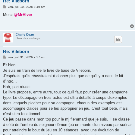
Re: Vileborn
M
ven. juil. 10, 2026 8:46 am
e
s
Merci
@MrHIver
s
a
g
e
Charly Dean
Dieu des mickeys
Re: Vileborn
M
ven. juil. 31, 2026 7:27 am
e
s
Et bien...
s
Je suis en train de lire le livre de base de Vileborn.
a
g
J'espérais qu'ils réussiraient à donner plus que ce qu'il y a dans le kit
e
d'intro...
Bah, pari réussi!
Le livre propose, entre autre, tout ce qu'il faut pour créer une campagne
type. Le découpage en trois actes est ultra détaillé à coups d'exemples
dans lesquels piocher pour sa campagne, chacun des exemples est
accompagné d'aides pour se les approprier en jeu. C'est tout bête, mais
c'est ultra fonctionnel.
Ce jeu passe dans mon top pour le mj flemmard que je suis. Il se classe
à côté de l'ombre du seigneur démon (où on monte d'un niveau par scénar
pour atteindre le bout du jeu en 10 séances, avec une évolution de