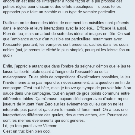
encore on est libre de l'interpréter à notre façon et le jeu propose des
petites règles pour chacun et des effets spécifiques. Tu peux te les
approprier pour faire un zombie ou un type de vampire particulier.
D'ailleurs on te donne des idées de comment les nuisibles sont présents
dans le monde et leurs interactions avec la société... Efficace là aussi.
Rien de fou, mais on a tout de suite des idées et images en tête. On sait
que l'ambiance autour d'un nuisible est particulière, notamment avec
l'obscurité, pourtant, les vampires sont présents, cachés dans les cours
nobles (oui, je prends le cliché le plus simple), pourquoi les laisse t'on ou
quoi?
Enfin, j'apprécie autant que dans l'ombre du seigneur démon que le jeu te
laisse la liberté totale quant à l'origine de l'obscurité ou de la
malengeance. Tu as plein de propositions d'explications possibles, le jeu
t'invite même à ne pas repondre, nécessairement, à la question en fin de
campagne. C'est tout bête, mais je trouve ça sympa de pouvoir faire à sa
sauce dans une campagne, tout en ayant de gros points communs entre
différentes tables. Ça m'amuse toujours d'échanger avec d'autres mj ou
joueurs de Mutant Year Zero sur les évènements du jeu car on ne les
interprète pas pareil et ça colore le monde différemment. On a tous une
interprétation différente des goules, des autres arches, etc. Pourtant ce
sont les mêmes événements qui sont générés.
Là, ça fera pareil avec Vileborn.
C'est un truc bien bien cool.