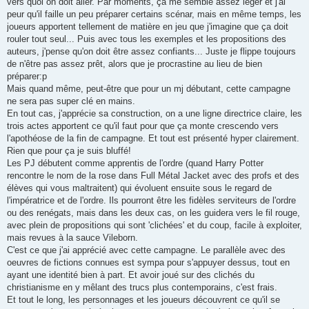
vers quoi on doit aller. Par moments, ça me semble assez léger et j'ai
peur qu'il faille un peu préparer certains scénar, mais en même temps, les
joueurs apportent tellement de matière en jeu que j'imagine que ça doit
rouler tout seul... Puis avec tous les exemples et les propositions des
auteurs, j'pense qu'on doit être assez confiants... Juste je flippe toujours
de n'être pas assez prêt, alors que je procrastine au lieu de bien
préparer:p
Mais quand même, peut-être que pour un mj débutant, cette campagne
ne sera pas super clé en mains.
En tout cas, j'apprécie sa construction, on a une ligne directrice claire, les
trois actes apportent ce qu'il faut pour que ça monte crescendo vers
l'apothéose de la fin de campagne. Et tout est présenté hyper clairement.
Rien que pour ça je suis bluffé!
Les PJ débutent comme apprentis de l'ordre (quand Harry Potter
rencontre le nom de la rose dans Full Métal Jacket avec des profs et des
élèves qui vous maltraitent) qui évoluent ensuite sous le regard de
l'impératrice et de l'ordre. Ils pourront être les fidèles serviteurs de l'ordre
ou des renégats, mais dans les deux cas, on les guidera vers le fil rouge,
avec plein de propositions qui sont 'clichées' et du coup, facile à exploiter,
mais revues à la sauce Vileborn.
C'est ce que j'ai apprécié avec cette campagne. Le parallèle avec des
oeuvres de fictions connues est sympa pour s'appuyer dessus, tout en
ayant une identité bien à part. Et avoir joué sur des clichés du
christianisme en y mêlant des trucs plus contemporains, c'est frais.
Et tout le long, les personnages et les joueurs découvrent ce qu'il se