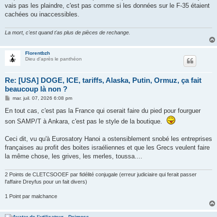
vais pas les plaindre, c'est pas comme si les données sur le F-35 étaient
cachées ou inaccessibles.
La mort, c'est quand t'as plus de pièces de rechange.
Florentbzh
Dieu d'après le panthéon
Re: [USA] DOGE, ICE, tariffs, Alaska, Putin, Ormuz, ça fait
beaucoup là non ?
M
mar. juil. 07, 2026 6:08 pm
e
s
En tout cas, c'est pas la France qui oserait faire du pied pour fourguer
s
son SAMP/T à Ankara, c'est pas le style de la boutique.
a
g
e
Ceci dit, vu qu'à Eurosatory Hanoi a ostensiblement snobé les entreprises
françaises au profit des boites israéliennes et que les Grecs veulent faire
la même chose, les grives, les merles, toussa....
2 Points de CLETCSOOEF par fidélité conjugale (erreur judiciaire qui ferait passer
l'affaire Dreyfus pour un fait divers)
1 Point par malchance
Deimoss