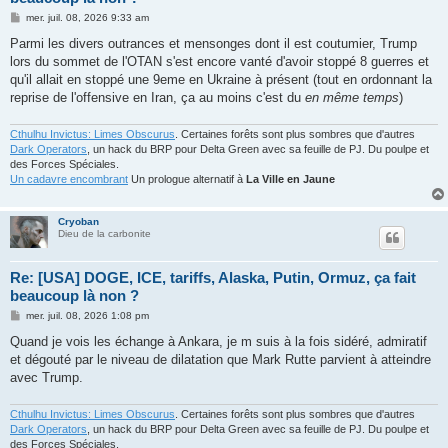
M
mer. juil. 08, 2026 9:33 am
e
s
Parmi les divers outrances et mensonges dont il est coutumier, Trump
s
lors du sommet de l'OTAN s'est encore vanté d'avoir stoppé 8 guerres et
a
g
qu'il allait en stoppé une 9eme en Ukraine à présent (tout en ordonnant la
e
reprise de l'offensive en Iran, ça au moins c'est du
en même temps
)
Cthulhu Invictus: Limes Obscurus
. Certaines forêts sont plus sombres que d'autres
Dark Operators
, un hack du BRP pour Delta Green avec sa feuille de PJ. Du poulpe et
des Forces Spéciales.
Un cadavre encombrant
Un prologue alternatif à
La Ville en Jaune
Cryoban
Dieu de la carbonite
Re: [USA] DOGE, ICE, tariffs, Alaska, Putin, Ormuz, ça fait
beaucoup là non ?
M
mer. juil. 08, 2026 1:08 pm
e
s
Quand je vois les échange à Ankara, je m suis à la fois sidéré, admiratif
s
et dégouté par le niveau de dilatation que Mark Rutte parvient à atteindre
a
g
avec Trump.
e
Cthulhu Invictus: Limes Obscurus
. Certaines forêts sont plus sombres que d'autres
Dark Operators
, un hack du BRP pour Delta Green avec sa feuille de PJ. Du poulpe et
des Forces Spéciales.