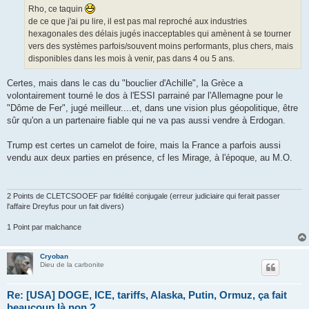
g
Rho, ce taquin
e
de ce que j'ai pu lire, il est pas mal reproché aux industries
hexagonales des délais jugés inacceptables qui amènent à se tourner
vers des systèmes parfois/souvent moins performants, plus chers, mais
disponibles dans les mois à venir, pas dans 4 ou 5 ans.
Certes, mais dans le cas du "bouclier d'Achille", la Grèce a
volontairement tourné le dos à l'ESSI parrainé par l'Allemagne pour le
"Dôme de Fer", jugé meilleur....et, dans une vision plus géopolitique, être
sûr qu'on a un partenaire fiable qui ne va pas aussi vendre à Erdogan.
Trump est certes un camelot de foire, mais la France a parfois aussi
vendu aux deux parties en présence, cf les Mirage, à l'époque, au M.O.
2 Points de CLETCSOOEF par fidélité conjugale (erreur judiciaire qui ferait passer
l'affaire Dreyfus pour un fait divers)
1 Point par malchance
Cryoban
Dieu de la carbonite
Re: [USA] DOGE, ICE, tariffs, Alaska, Putin, Ormuz, ça fait
beaucoup là non ?