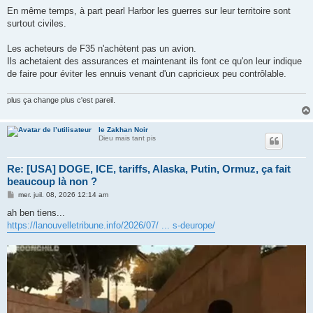
e
En même temps, à part pearl Harbor les guerres sur leur territoire sont
surtout civiles.
Les acheteurs de F35 n'achètent pas un avion.
Ils achetaient des assurances et maintenant ils font ce qu'on leur indique
de faire pour éviter les ennuis venant d'un capricieux peu contrôlable.
plus ça change plus c'est pareil.
le Zakhan Noir
Dieu mais tant pis
Re: [USA] DOGE, ICE, tariffs, Alaska, Putin, Ormuz, ça fait
beaucoup là non ?
M
mer. juil. 08, 2026 12:14 am
e
s
ah ben tiens...
s
https://lanouvelletribune.info/2026/07/ ... s-deurope/
a
g
e