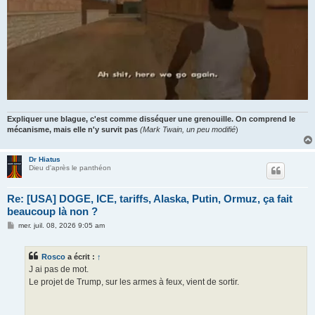
Expliquer une blague, c'est comme disséquer une grenouille. On comprend le
mécanisme, mais elle n'y survit pas
(Mark Twain, un peu modifié
)
Dr Hiatus
Dieu d'après le panthéon
Re: [USA] DOGE, ICE, tariffs, Alaska, Putin, Ormuz, ça fait
beaucoup là non ?
M
mer. juil. 08, 2026 9:05 am
e
s
s
Rosco
a écrit :
↑
a
g
J ai pas de mot.
e
Le projet de Trump, sur les armes à feux, vient de sortir.