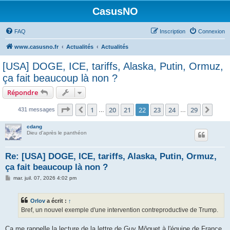
CasusNO
FAQ
Inscription
Connexion
www.casusno.fr
Actualités
Actualités
[USA] DOGE, ICE, tariffs, Alaska, Putin, Ormuz,
ça fait beaucoup là non ?
Répondre
Page
22
sur
29
1
20
21
22
23
24
29
Précédent
Suiv
431 messages
…
…
cdang
Dieu d'après le panthéon
Re: [USA] DOGE, ICE, tariffs, Alaska, Putin, Ormuz,
ça fait beaucoup là non ?
M
mar. juil. 07, 2026 4:02 pm
e
s
s
Orlov
a écrit :
↑
a
g
Bref, un nouvel exemple d'une intervention contreproductive de Trump.
e
Ça me rappelle la lecture de la lettre de Guy Môquet à l'équipe de France