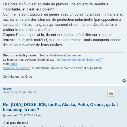
s
La Corée du Sud est en train de prendre une envergure mondiale
s
importante, et c'est leur objectif.
a
g
Comme ils sont toujours en guerre avec un voisin totalitaire, militariste et
e
nucléaire, ils ont des chaines de production industrielle (par opposition à
l'artisanat militaire français) qui tournent et dont ils ont décidé de faire
profiter le reste de la planète.
D'après l'article que j'ai lu, ils ont une bonne crédibilité sur le matos
terrestre et le petit matériel, sur les sous-marins, mais manquent encore
d'aura pour la vente de leurs navires.
Dieu qui a failli y rester
| Teams Panthéon & Bienvenue
Le blog de mes voyages imaginaires:
http://qui.revient.de.loin.blog.free.fr/
Mon
Itchio
Mémoire de rôlistes
: le patrimoine du jeu de rôle se construit aujourd'hui
Contributeur au Grog
Rosco
Dieu d'après le panthéon
Re: [USA] DOGE, ICE, tariffs, Alaska, Putin, Ormuz, ça fait
beaucoup là non ?
M
mar. juil. 07, 2026 8:41 pm
e
s
J ai pas de mot.
s