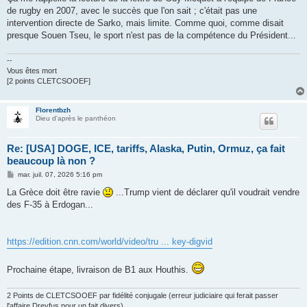
de rugby en 2007, avec le succès que l'on sait ; c'était pas une
intervention directe de Sarko, mais limite. Comme quoi, comme disait
presque Souen Tseu, le sport n'est pas de la compétence du Président...
--
Vous êtes mort
[2 points CLETCSOOEF]
Florentbzh
Dieu d'après le panthéon
Re: [USA] DOGE, ICE, tariffs, Alaska, Putin, Ormuz, ça fait
beaucoup là non ?
M
mar. juil. 07, 2026 5:16 pm
e
s
La Grèce doit être ravie
...Trump vient de déclarer qu'il voudrait vendre
s
des F-35 à Erdogan...
a
g
e
https://edition.cnn.com/world/video/tru ... key-digvid
Prochaine étape, livraison de B1 aux Houthis.
2 Points de CLETCSOOEF par fidélité conjugale (erreur judiciaire qui ferait passer
l'affaire Dreyfus pour un fait divers)