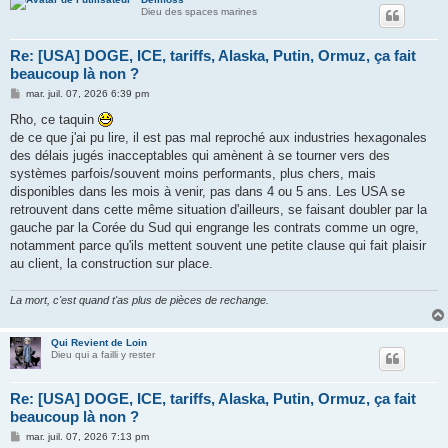
Dieu des spaces marines
Re: [USA] DOGE, ICE, tariffs, Alaska, Putin, Ormuz, ça fait
beaucoup là non ?
M
mar. juil. 07, 2026 6:39 pm
e
s
Rho, ce taquin
s
de ce que j'ai pu lire, il est pas mal reproché aux industries hexagonales
a
g
des délais jugés inacceptables qui amènent à se tourner vers des
e
systèmes parfois/souvent moins performants, plus chers, mais
disponibles dans les mois à venir, pas dans 4 ou 5 ans. Les USA se
retrouvent dans cette même situation d'ailleurs, se faisant doubler par la
gauche par la Corée du Sud qui engrange les contrats comme un ogre,
notamment parce qu'ils mettent souvent une petite clause qui fait plaisir
au client, la construction sur place.
La mort, c'est quand t'as plus de pièces de rechange.
Qui Revient de Loin
Dieu qui a failli y rester
Re: [USA] DOGE, ICE, tariffs, Alaska, Putin, Ormuz, ça fait
beaucoup là non ?
M
mar. juil. 07, 2026 7:13 pm
e