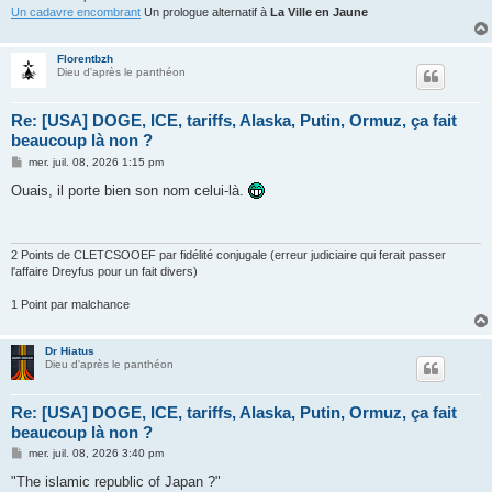
Un cadavre encombrant
Un prologue alternatif à
La Ville en Jaune
Florentbzh
Dieu d'après le panthéon
Re: [USA] DOGE, ICE, tariffs, Alaska, Putin, Ormuz, ça fait
beaucoup là non ?
M
mer. juil. 08, 2026 1:15 pm
e
s
Ouais, il porte bien son nom celui-là.
s
a
g
e
2 Points de CLETCSOOEF par fidélité conjugale (erreur judiciaire qui ferait passer
l'affaire Dreyfus pour un fait divers)
1 Point par malchance
Dr Hiatus
Dieu d'après le panthéon
Re: [USA] DOGE, ICE, tariffs, Alaska, Putin, Ormuz, ça fait
beaucoup là non ?
M
mer. juil. 08, 2026 3:40 pm
e
s
"The islamic republic of Japan ?"
s