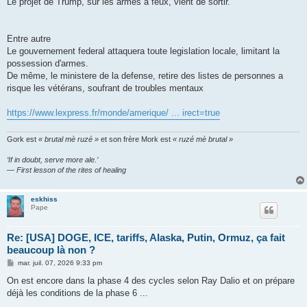
Le projet de Trump, sur les armes à feux, vient de sortir.
a
g
e
Entre autre
Le gouvernement federal attaquera toute legislation locale, limitant la
possession d'armes.
De même, le ministere de la defense, retire des listes de personnes a
risque les vétérans, soufrant de troubles mentaux
https://www.lexpress.fr/monde/amerique/ ... irect=true
Gork est
« brutal mè ruzé »
et son frère Mork est
« ruzé mè brutal »
‘If in doubt, serve more ale.’
— First lesson of the rites of healing
eskhiss
Pape
Re: [USA] DOGE, ICE, tariffs, Alaska, Putin, Ormuz, ça fait
beaucoup là non ?
M
mar. juil. 07, 2026 9:33 pm
e
s
On est encore dans la phase 4 des cycles selon Ray Dalio et on prépare
s
déjà les conditions de la phase 6 ...
a
g