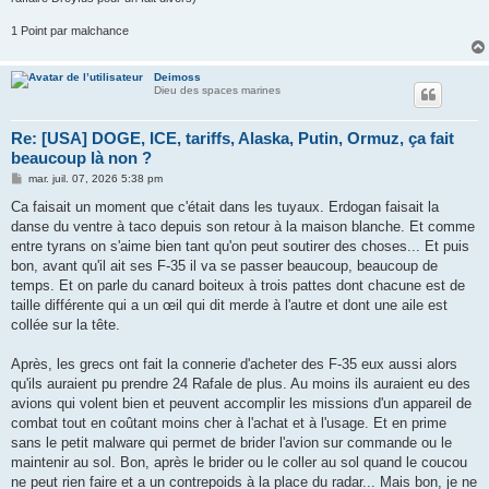
1 Point par malchance
Deimoss
Dieu des spaces marines
Re: [USA] DOGE, ICE, tariffs, Alaska, Putin, Ormuz, ça fait
beaucoup là non ?
M
mar. juil. 07, 2026 5:38 pm
e
s
Ca faisait un moment que c'était dans les tuyaux. Erdogan faisait la
s
danse du ventre à taco depuis son retour à la maison blanche. Et comme
a
g
entre tyrans on s'aime bien tant qu'on peut soutirer des choses... Et puis
e
bon, avant qu'il ait ses F-35 il va se passer beaucoup, beaucoup de
temps. Et on parle du canard boiteux à trois pattes dont chacune est de
taille différente qui a un œil qui dit merde à l'autre et dont une aile est
collée sur la tête.
Après, les grecs ont fait la connerie d'acheter des F-35 eux aussi alors
qu'ils auraient pu prendre 24 Rafale de plus. Au moins ils auraient eu des
avions qui volent bien et peuvent accomplir les missions d'un appareil de
combat tout en coûtant moins cher à l'achat et à l'usage. Et en prime
sans le petit malware qui permet de brider l'avion sur commande ou le
maintenir au sol. Bon, après le brider ou le coller au sol quand le coucou
ne peut rien faire et a un contrepoids à la place du radar... Mais bon, je ne